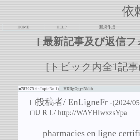
依
HOME
HELP
新規作成
[
最新記事及び返信フ
[トピック内全1記事(1-
■787075
/inTopicNo.1)
HDDgOgysNkkb
□投稿者/
EnLigneFr
-(2024/05
□U R L/
http://WAYHlwxzsYpa
pharmacies en ligne cert