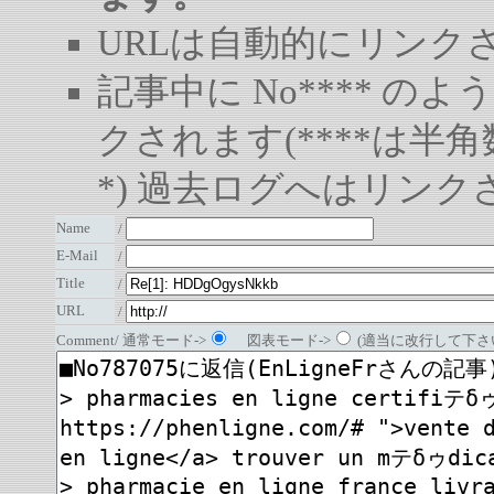
URLは自動的にリンク
記事中に No**** 
クされます(****は半角
*) 過去ログへはリンク
Name
/
E-Mail
/
Title
/
URL
/
Comment/ 通常モード->
図表モード->
(適当に改行して下さい