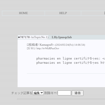
HOME
HELP
■787178
/inTopicNo.1)
LHyJpuoqcfab
□投稿者/
KamagraFr
-(2024/05/24(Fri) 14:06:54)
□U R L/
http://tvWkRPuuOxv
pharmacies en ligne certifiテδゥes: <
pharmacies en ligne certifiテδゥes 
ht
チェック記事を
削除キー/