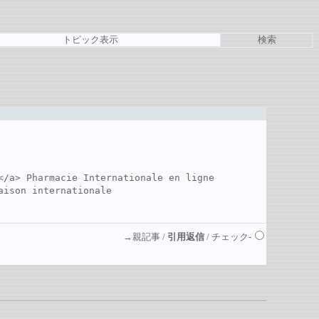
トピック表示
検索
</a> Pharmacie Internationale en ligne

aison internationale
→親記事 /
引用返信
/ チェック-