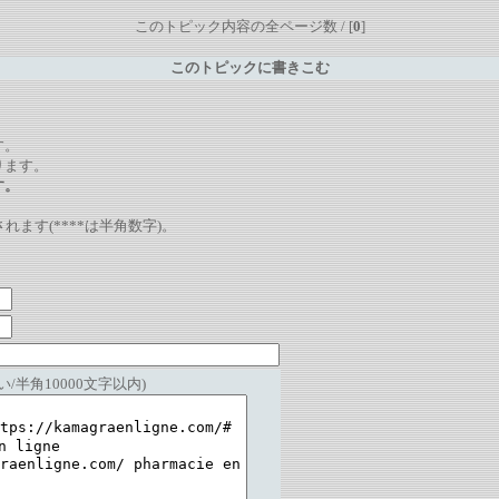
このトピック内容の全ページ数 / [
0
]
このトピックに書きこむ
。
す。
ります。
す。
れます(****は半角数字)。
/半角10000文字以内)