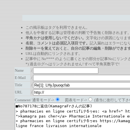
この掲示板はタグを利用できません。
他人を中傷する記事は管理者の判断で予告無く削除されます
半角カナは使用しないでください。
文字化けの原因になりま
名前、コメントは必須記入項目です。
記入漏れはエラーにな
削除キーを覚えておくと、自分の記事の編集・削除ができま
URLは自動的にリンクされます。
記事中に No**** のように書くとその部分が記事Noにリンクさ
*) 過去ログへはリンクされません! すべて半角英数字で!
Name
/
E-Mail
/
Title
/
URL
/
Comment/ 通常モード->
図表モード->
(適当に改行して下さい