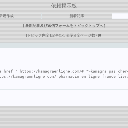
依頼掲示板
新規作成
新着記事
[
最新記事及び返信フォームをトピックトップへ
]
[トピック内全1記事(1-1 表示)] 全ページ数 / [
0
]
a href=" 
https://kamagraenligne.com/#
 ">kamagra pas cher
tps://kamagraenligne.com/
 pharmacie en ligne france livr