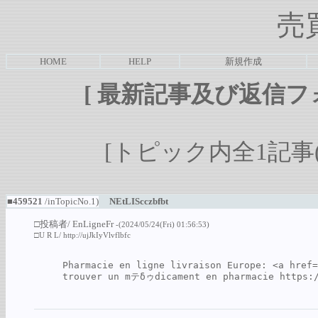
売
HOME
HELP
新規作成
[
最新記事及び返信フ
[トピック内全1記事(1-
■459521
/inTopicNo.1)
NEtLIScczbfbt
□投稿者/
EnLigneFr
-(2024/05/24(Fri) 01:56:53)
□U R L/
http://ujJkIyVlvflbfc
Pharmacie en ligne livraison Europe: <a href=
trouver un mテδゥdicament en pharmacie 
https: