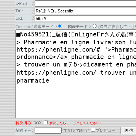
E-Mail
/
Title
/
URL
/
Comment/ 通常モード->
図表モード->
(適当に改行して下さい
解決済み!
BOX
解決したらチェックしてください!
削除キー
/
/
プレビュー
(半角8文字以内)