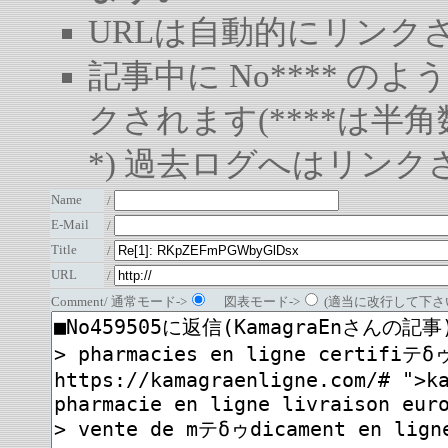
URLは自動的にリンク
記事中に No**** 
クされます(****は半角
*) 過去ログへはリンク
Name
/
E-Mail
/
Title
/
URL
/
Comment/ 通常モード->
図表モード->
(適当に改行して下さい