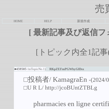
売
HOME
HELP
新規作成
[
最新記事及び返信フ
[トピック内全1記事(1-
■459505
/inTopicNo.1)
RKpZEFmPGWbyGlDsx
□投稿者/
KamagraEn
-(2024/0
□U R L/
http://jcoBUntZTBLg
pharmacies en ligne cert