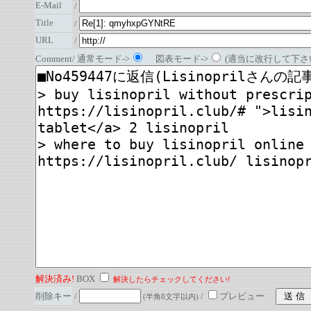
E-Mail
/
Title
/
URL
/
Comment/ 通常モード->
図表モード->
(適当に改行して下さい
解決済み!
BOX
解決したらチェックしてください!
削除キー
/
/
プレビュー
(半角8文字以内)