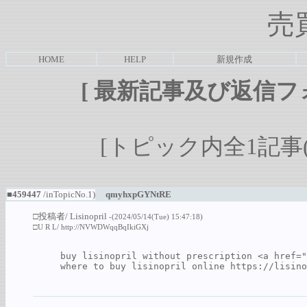
売
HOME
HELP
新規作成
[
最新記事及び返信フ
[トピック内全1記事(1-
■459447
/inTopicNo.1)
qmyhxpGYNtRE
□投稿者/
Lisinopril
-(2024/05/14(Tue) 15:47:18)
□U R L/
http://NVWDWqqBqIkiGXj
buy lisinopril without prescription <a href="
where to buy lisinopril online 
https://lisino