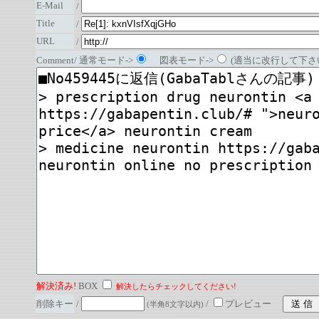
E-Mail
/
Title
/
URL
/
Comment/ 通常モード->
図表モード->
(適当に改行して下さい
解決済み!
BOX
解決したらチェックしてください!
削除キー
/
/
プレビュー
(半角8文字以内)