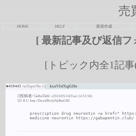
売
HOME
HELP
新規作成
[
最新記事及び返信フ
[トピック内全1記事(1-
■459445
/inTopicNo.1)
kxnVIsfXqjGHo
□投稿者/
GabaTabl
-(2024/05/14(Tue) 14:53:56)
□U R L/
http://DoxsIBwfpNpRmCiM
prescription drug neurontin <a href=" 
https
medicine neurontin 
https://gabapentin.club/