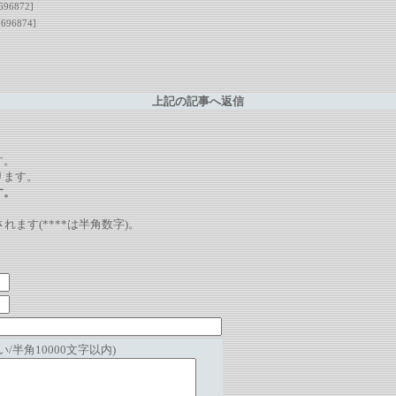
696872]
[696874]
上記の記事へ返信
。
す。
ります。
す。
れます(****は半角数字)。
/半角10000文字以内)