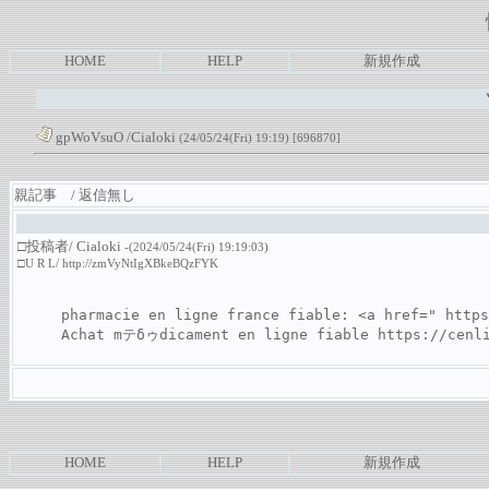
HOME
HELP
新規作成
gpWoVsuO
/
Cialoki
(24/05/24(Fri) 19:19)
[696870]
親記事 / 返信無し
□投稿者/
Cialoki
-(2024/05/24(Fri) 19:19:03)
□U R L/
http://zmVyNtIgXBkeBQzFYK
pharmacie en ligne france fiable: <a href=" 
https
Achat mテδゥdicament en ligne fiable 
https://cenl
HOME
HELP
新規作成