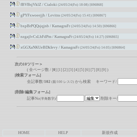
fBVBsjVklZ
/
Cialoki
(24/05/24(Fri) 18:08)
[696868]
gPYFxwoeejjh
/
Levitra
(24/05/24(Fri) 15:41)
[696867]
bxpBrPQQsjqjnb
/
KamagraFr
(24/05/24(Fri) 14:50)
[696866]
nzgajlvCsLhFdPm
/
KamagraFr
(24/05/24(Fri) 14:27)
[696865]
xGGXaNKUeBDkIevy
/
KamagraFr
(24/05/24(Fri) 14:05)
[696864]
次の10ツリー＞
( 全ページ数 / [
0
] [
1
] [
2
] [
3
] [
4
] [
5
] [
6
] [
7
] [
8
] [
9
] )
[検索フォーム]
全記事数/
102
から検索 キーワード/
(親/100 レス/2)
[削除/編集フォーム]
記事No
/
削除キー/
(半角数字)
HOME
HELP
新規作成