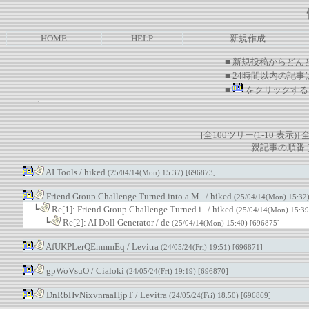
HOME
HELP
新規作成
■ 新規投稿からどん
■ 24時間以内の記事
■
をクリックする
[全100ツリー(1-10 表示)] 
親記事の順番 
AI Tools
/
hiked
(25/04/14(Mon) 15:37)
[696873]
Friend Group Challenge Turned into a M..
/
hiked
(25/04/14(Mon) 15:32
┗
Re[1]: Friend Group Challenge Turned i..
/
hiked
(25/04/14(Mon) 15:3
┗
Re[2]: AI Doll Generator
/
de
(25/04/14(Mon) 15:40)
[696875]
AfUKPLerQEnmmEq
/
Levitra
(24/05/24(Fri) 19:51)
[696871]
gpWoVsuO
/
Cialoki
(24/05/24(Fri) 19:19)
[696870]
DnRbHvNixvnraaHjpT
/
Levitra
(24/05/24(Fri) 18:50)
[696869]