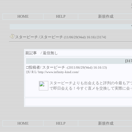
HOME
HELP
新規作成
スタービーチ
/スタービーチ
(11/06/29(Wed) 16:16)
[3174]
親記事 / 返信無し
[31
□投稿者/ スタービーチ
-(2011/06/29(Wed) 16:16:13)
□U R L/
http://www.infinity-kind.com/
スタービーチよりも出会えると評判の今最もア
で即日会える！今すぐ直メを交換して実際に会
HOME
HELP
新規作成