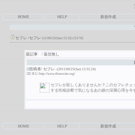
HOME
HELP
新規作成
セフレ
/セフレ
(11/06/25(Sat) 15:32)
[3170]
親記事 / 返信無し
□投稿者/ セフレ
-(2011/06/25(Sat) 15:32:24)
□U R L/
http://www.tfosorcim.org/
セフレが欲しくありませんか？このセフレチェ
する性格診断で気になるあの娘の深層心理を今
HOME
HELP
新規作成