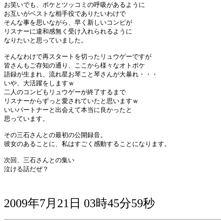
お笑いでも、ボケとツッコミの呼吸があるように

お互いがベストな相手役でありたいわけで

そんな事を思いながら、早く新しいコンビが

リスナーに違和感無く受け入れられるように

なりたいと思っていました。

そんなわけで再スタートを切ったリュウゲーですが

皆さんもご存知の通り、ここから様々なオトボケ

語録が生まれ、流れ星お琴こと琴さんが大暴れ・・・

いや、大活躍をしますｗ

二人のコンビもリュウゲーが終了するまで

リスナーからずっと愛されていたと思いますｗ

いいパートナーと出会えて本当に良かったと

思っています。

その三石さんとの最初の公開録音。

彼女のあることに、私はすごく感動することになります。

次回、三石さんとの集い

泣ける話だぜ？

2009年7月21日 03時45分59秒