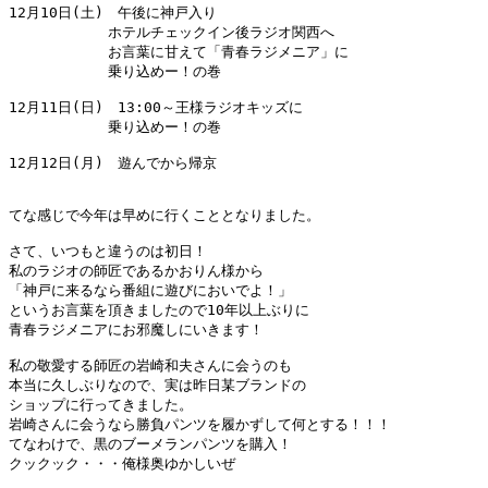
12月10日(土)　午後に神戸入り 

　　　　　　　ホテルチェックイン後ラジオ関西へ 

　　　　　　　お言葉に甘えて「青春ラジメニア」に 

　　　　　　　乗り込めー！の巻 

12月11日(日)　13:00～王様ラジオキッズに 

　　　　　　　乗り込めー！の巻 

12月12日(月)　遊んでから帰京

てな感じで今年は早めに行くこととなりました。 

さて、いつもと違うのは初日！ 

私のラジオの師匠であるかおりん様から 

「神戸に来るなら番組に遊びにおいでよ！」 

というお言葉を頂きましたので10年以上ぶりに 

青春ラジメニアにお邪魔しにいきます！ 

私の敬愛する師匠の岩崎和夫さんに会うのも 

本当に久しぶりなので、実は昨日某ブランドの 

ショップに行ってきました。 

岩崎さんに会うなら勝負パンツを履かずして何とする！！！ 

てなわけで、黒のブーメランパンツを購入！ 

クックック・・・俺様奥ゆかしいぜ 
