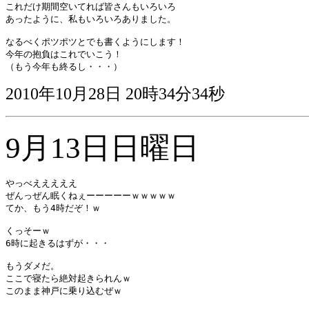
これだけ期間空いてれば皆さんもいろいろ

あったように、私もいろいろありました。

なるべくポツポツとでも書くようにします！

今年の抱負はこれでいこう！

（もう今年も終るし・・・）
2010年10月28日 20時34分34秒
9月13日日曜日
やっべえええええ 

ぜんっぜん眠くねぇーーーーーｗｗｗｗｗ 

てか、もう4時だぞ！ｗ 

くっそーｗ 

6時に起きるはずが・・・ 

もうダメだ。 

ここで寝たら絶対起きられんｗ 

このまま神戸に乗り込むぜｗ 
