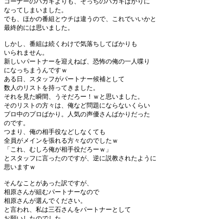
コーナーのハガキよりも、そっちのハガキばかりに

なってしまいました。

でも、ほかの番組とウチは違うので、これでいいかと

最終的には思いました。

しかし、番組は続くわけで気落ちしてばかりも

いられません。

新しいパートナーを迎えねば、恐怖の俺の一人喋り

になっちまうんですｗ

ある日、スタッフがパートナー候補として

数人のリストを持ってきました。

それを見た瞬間、うそだろー！ｗと思いました。

そのリストの方々は、俺など問題にならないくらい

プロ中のプロばかり。人気の声優さんばかりだった

のです。

つまり、俺の相手役などしなくても

全員がメインを張れる方々なのでしたｗ

「これ、むしろ俺が相手役だろーｗ」

とスタッフに言ったのですが、逆に説教されたように

思いますｗ

そんなことがあった訳ですが、

相原さんが組むパートナーなので

相原さんが選んでください。

と言われ、私は三石さんをパートナーとして

お願いしたのでした。
