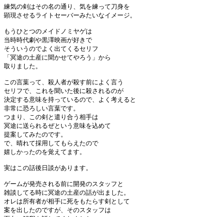
練気の剣はその名の通り、気を練って刀身を

顕現させるライトセーバーみたいなイメージ。

もうひとつのメイドノミヤゲは

当時時代劇や黒澤映画が好きで

そういうのでよく出てくるセリフ

「冥途の土産に聞かせてやろう」から

取りました。

この言葉って、殺人者が殺す前によく言う

セリフで、これを聞いた後に殺されるのが

決定する意味を持っているので、よく考えると

非常に恐ろしい言葉です。

つまり、この剣と遣り合う相手は

冥途に送られるぜという意味を込めて

提案してみたのです。

で、晴れて採用してもらえたので

嬉しかったのを覚えてます。

実はこの話後日談があります。

ゲームが発売される前に開発のスタッフと

雑談してる時に冥途の土産の話が出ました。

オレは所有者が相手に死をもたらす剣として

案を出したのですが、そのスタッフは
