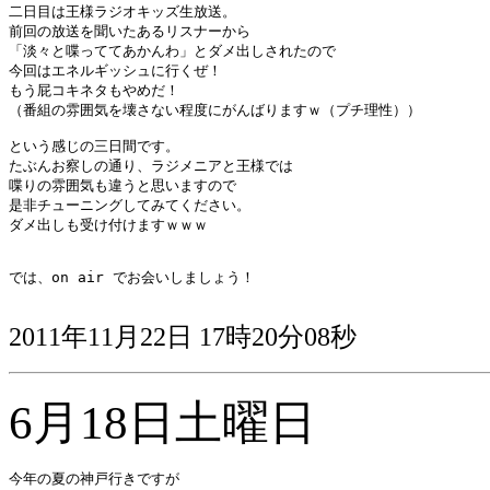
二日目は王様ラジオキッズ生放送。 

前回の放送を聞いたあるリスナーから 

「淡々と喋っててあかんわ」とダメ出しされたので 

今回はエネルギッシュに行くぜ！ 

もう屁コキネタもやめだ！ 

（番組の雰囲気を壊さない程度にがんばりますｗ（プチ理性）） 

という感じの三日間です。 

たぶんお察しの通り、ラジメニアと王様では 

喋りの雰囲気も違うと思いますので 

是非チューニングしてみてください。 

ダメ出しも受け付けますｗｗｗ 

では、on air でお会いしましょう！ 

2011年11月22日 17時20分08秒
6月18日土曜日
今年の夏の神戸行きですが
