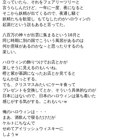
立っていたら、それをフェアリーツリーと 

言うらしんだけど、一年に一度、夜になると 

そこから妖精が出てくるので、夜通し騒ぐ

妖精たちを歓迎し もてなしたのがハロウィンの

起源だという説もあると言ってた。 

八百万の神々が出雲に集まるという10月と 

同じ時期に別の国でこういう風習があるのは 

何か意味があるのかな～と思ったりするのも 

楽しい。 

ハロウィンの飾りつけでお店とかが 

楽しそうに見えるのもいいね。 

橙と紫が基調になったお店とか見てると 

なんかほっとする。 

でも、クリスマスみたいにケーキ食って 

プレゼントを交換してとか、そういう具体的なのが 

日本にはないので、日本のハロウィンは落ち着いた 

感じがする気がする。これもいいｗ 

俺のハロウィンは・・・ 

まあ、酒飲んで寝るだけだが 

ケルトにちなんで 

せめてアイリッシュウィスキーに 
