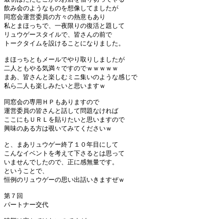
飲み会のようなものを想像してましたが

同窓会運営委員の方々の熱意もあり

私とまほっちで、一夜限りの復活と題して

リュウゲースタイルで、皆さんの前で

トークタイムを設けることになりました。

まほっちともメールでやり取りしましたが

二人ともやる気満々ですのでｗｗｗｗｗ

まあ、皆さんと楽しむミニ集いのような感じで

私ら二人も楽しみたいと思いますｗ

同窓会の専用ＨＰもありますので

運営委員の皆さんと話して問題なければ

ここにもＵＲＬを貼りたいと思いますので

興味のある方は覗いてみてくださいｗ

と、まあリュウゲー終了１０年目にして

こんなイベントを考えて下さるとは思って

いませんでしたので、正に感無量です。

ということで、

恒例のリュウゲーの思い出話いきますぜｗ

第７回

パートナー交代
