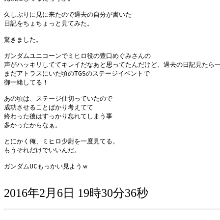
久しぶりに見に来たので過去の自分が書いた

日記をちょちょっと見てみた。

驚きました。

ガンダムユニコーンでミヒロ役の豊口めぐみさんの

声がハッキリしててキレイだなあと思ってたんだけど、過去の日記見たら一
まだアトラスにいた頃のTGSのステージイベントで

御一緒してる！

あの頃は、ステージ仕切っていたので

成功させることばかり考えてて

終わった後はすっかり忘れてしまう事

多かったからなぁ。

とにかく俺、ミヒロ少尉を一度見てる。

もうそれだけでいいんだ。

ガンダムUCもっかい見ようｗ

2016年2月6日 19時30分36秒