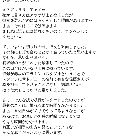
え？アッサリしてる？ｗ

確かに書き方はアッサリまとめましたが

彼女を選んだのにはちゃんとした理由がありますｗ

まあ、それはここでは省きます。

まじめに語るには照れくさいので、カンベンして

くださいｗ

で、いよいよ初収録の日、彼女と対面しました。

その前にも打ち合わせとかで会っていたと思いますが

なぜか、思い出せません。

初収録の日がこれまた緊張していたので、

この日だけがかなり印象に残っています。

収録が赤坂のフラミンゴスタジオということで

スタッフにサトデューの名前で有名な佐藤さんが

卓を担当して下さることになり、結城さんが

抜けた穴もしっかりと塞がりました。

さて、そんな訳で収録がスタートしたのですが

最初のころは、慣れるまで時間がかかりました。

まあ、番組自体がノリでやってるようなとこが

あるので、お互いが阿吽の呼吸になるまでは

やはり時間がかかります。

お互いが相手の出方を見るというような

そんな感じだったように思います。
