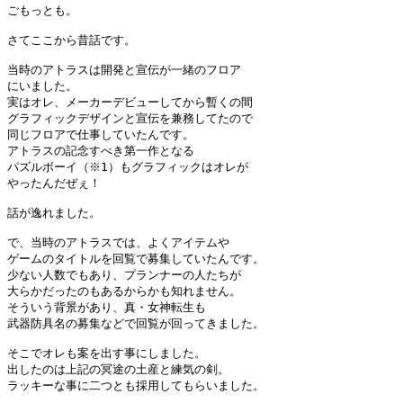
ごもっとも。

さてここから昔話です。

当時のアトラスは開発と宣伝が一緒のフロア

にいました。

実はオレ、メーカーデビューしてから暫くの間

グラフィックデザインと宣伝を兼務してたので

同じフロアで仕事していたんです。

アトラスの記念すべき第一作となる

パズルボーイ（※1）もグラフィックはオレが

やったんだぜぇ！

話が逸れました。

で、当時のアトラスでは、よくアイテムや

ゲームのタイトルを回覧で募集していたんです。

少ない人数でもあり、プランナーの人たちが

大らかだったのもあるからかも知れません。

そういう背景があり、真・女神転生も

武器防具名の募集などで回覧が回ってきました。

そこでオレも案を出す事にしました。

出したのは上記の冥途の土産と練気の剣。

ラッキーな事に二つとも採用してもらいました。
