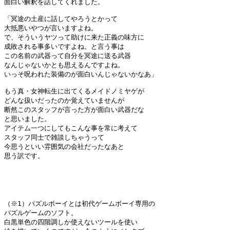
面白い解釈を話してくれました。

「冥途の土産に話してやろうとかって

大抵悪いやつが言いますよね。

で、そういうヤツって助けに来た正義の味方に

成敗される事多いですよね。と言う事は

この名前の武器って自分を冥途に送る武器

なんじゃないかとも思えるんですよね。

いっそ呪われた装備のが面白いんじゃないかなあ」

もう真・女神転生に出てくるメイドノミヤゲが

どんな扱いだったのか覚えていませんが

断然このスタッフが言った方が面白い武器だな

と思いました。

アイテム一つにしてもこんな事を常に考えて

スタッフ同士で雑談しちゃうって

今思うといい雰囲気の会社だったなあと

思う訳です。

（※1）パズルボーイとは初代ゲームボーイ専用の

パズルゲームのソフト。

白黒単色の四階調しか使えないツールを使い
