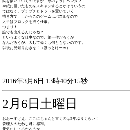
絵を描いていくのですが、今のようにペンタブ

や紙に描いたものをスキャンするとかそういうの

ではなく、プチプチとドットを置いていく

描き方で、しかもこのゲームはパズルなので

大半はブロックを描く仕事。

つまり！

誰でも出来るんじゃね？

というような仕事なので、第一作だろうが

なんだろうが、大して偉くも何ともないのです。

以後お見知りおきを！（ほっとけーｗ）

2016年3月6日 13時40分15秒
2月6日土曜日
おおーすげえ、ここにちゃんと書くのは5年ぶりくらい！

管理人のたわし君に感謝。

元気にしてるだろうか。
