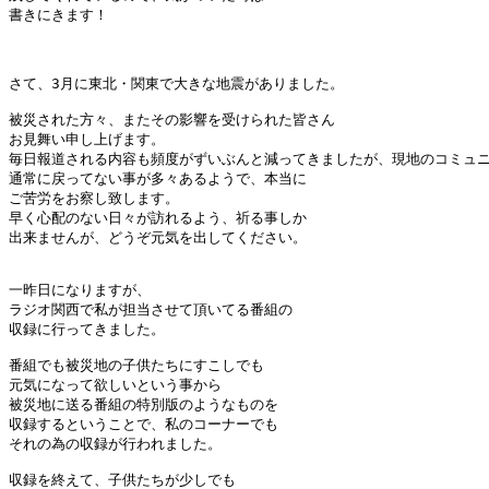
書きにきます！

さて、3月に東北・関東で大きな地震がありました。

被災された方々、またその影響を受けられた皆さん

お見舞い申し上げます。

毎日報道される内容も頻度がずいぶんと減ってきましたが、現地のコミュニテ
通常に戻ってない事が多々あるようで、本当に

ご苦労をお察し致します。

早く心配のない日々が訪れるよう、祈る事しか

出来ませんが、どうぞ元気を出してください。

一昨日になりますが、

ラジオ関西で私が担当させて頂いてる番組の

収録に行ってきました。

番組でも被災地の子供たちにすこしでも

元気になって欲しいという事から

被災地に送る番組の特別版のようなものを

収録するということで、私のコーナーでも

それの為の収録が行われました。

収録を終えて、子供たちが少しでも
