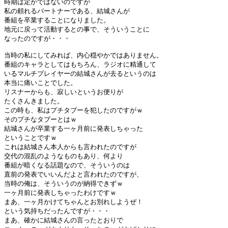
時期は定かではないのですが

私の頼れるパートナーである、結城さんが

番組を卒業することになりました。

地元に戻って活動するとの事で、そういうことに

なったのですが・・・

当時の私にしてみれば、内心穏やかではありません。

番組のキャラとしてはもちろん、ラジオに精通して

いるマルチプレイヤーの結城さんが去るというのは

本当に痛いことでした。

リスナーからも、寂しいというお便りが

たくさんきました。

この時も、私はプチタブーを犯したのですがｗ

そのプチなタブーとはｗ

結城さんが卒業する一ヶ月前に発表しちゃった

ということですｗ

これは結城さん本人からも言われたのですが

交代の混乱のようなものもあり、何より

番組が暗くなる話題なので、そういうのは

直前の発表でいいんだよと言われたのですが、

当時の俺は、そういうのが納得できずｗ

一ヶ月前に発表しちゃったわけですｗ

まあ、一ヶ月かけてちゃんとお別れしようぜ！

という気持ちだったんですが・・・

まあ、確かに結城さんの言ったとおりで
