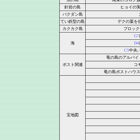
針岩の島
ヒョイの
バクダン島
てい鉄型の島
デクの葉を
カクカク島
ブロック
G7
海
D4
C5
中央
竜の島のアルバイ
ポスト関連
コ
竜の島ポストハウス
宝地図