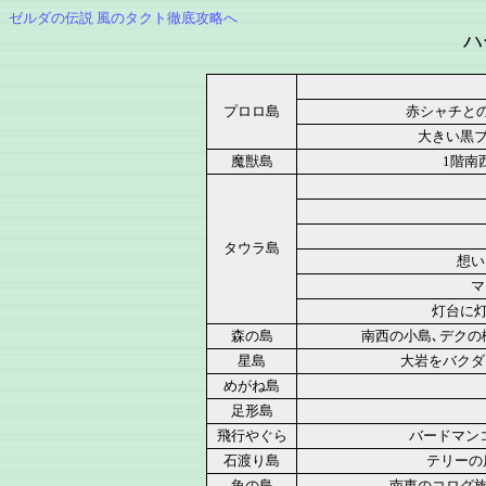
ゼルダの伝説 風のタクト徹底攻略へ
ハ
プロロ島
赤シャチとの
大きい黒
魔獣島
1階南
タウラ島
想い
マ
灯台に
森の島
南西の小島､デク
星島
大岩をバクダ
めがね島
足形島
飛行やぐら
バードマン
石渡り島
テリーの
魚の島
南東のコログ