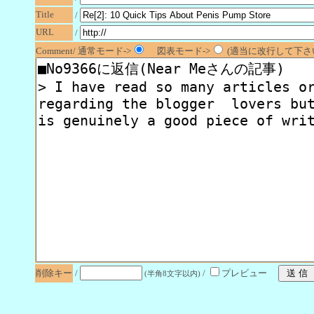
Title
/
URL
/
Comment/ 通常モード->
図表モード->
(適当に改行して下さい
削除キー
/
/
プレビュー
(半角8文字以内)