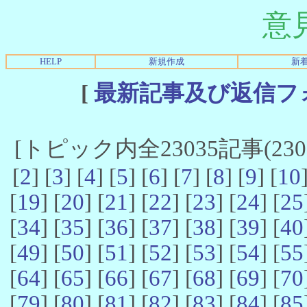
意
HELP
新規作成
新
[
最新記事及び返信フ
[トピック内全23035記事(23021
[
2
] [
3
] [
4
] [
5
] [
6
] [
7
] [
8
] [
9
] [
10
[
19
] [
20
] [
21
] [
22
] [
23
] [
24
] [
25
[
34
] [
35
] [
36
] [
37
] [
38
] [
39
] [
40
[
49
] [
50
] [
51
] [
52
] [
53
] [
54
] [
55
[
64
] [
65
] [
66
] [
67
] [
68
] [
69
] [
70
[
79
] [
80
] [
81
] [
82
] [
83
] [
84
] [
85