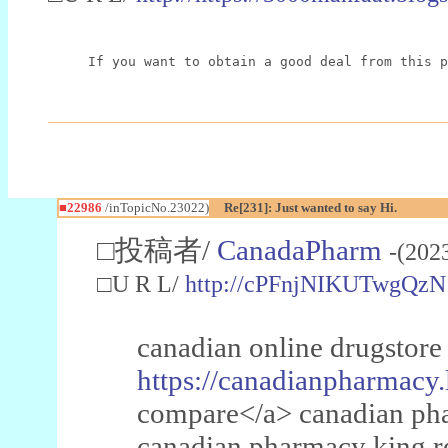
If you want to obtain a good deal from this p
■22986
/inTopicNo.23022)
Re[231]: Just wanted to say Hi.
□投稿者/
CanadaPharm
-(202
□U R L/
http://cPFnjNIKUTwgQzN
canadian online drugstore
https://canadianpharmacy.
compare</a> canadian pha
canadian pharmacy king 