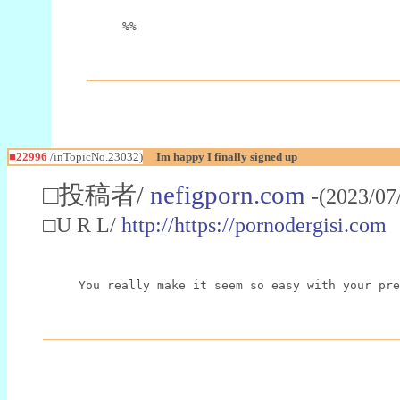
%%
■22996
/inTopicNo.23032)
Im happy I finally signed up
□投稿者/
nefigporn.com
-(2023/07
□U R L/
http://https://pornodergisi.com
You really make it seem so easy with your pre