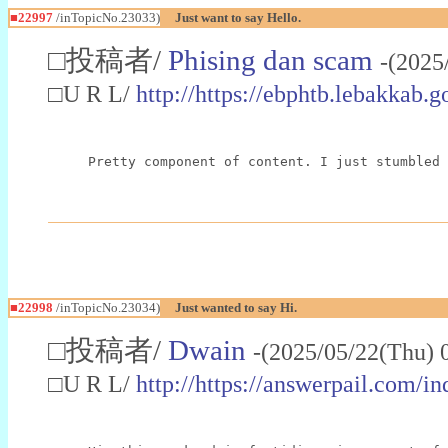
■22997
/inTopicNo.23033)
Just want to say Hello.
□投稿者/
Phising dan scam
-(2025
□U R L/
http://https://ebphtb.lebakk
Pretty component of content. I just stumbled 
■22998
/inTopicNo.23034)
Just wanted to say Hi.
□投稿者/
Dwain
-(2025/05/22(Thu) 
□U R L/
http://https://answerpail.com/i