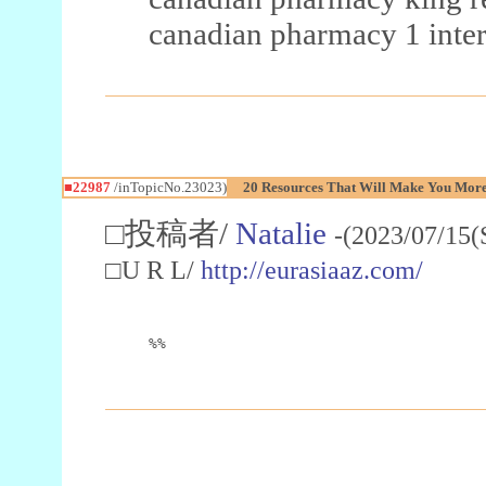
canadian pharmacy 1 inter
■22987
/inTopicNo.23023)
20 Resources That Will Make You More 
□投稿者/
Natalie
-(2023/07/15(
□U R L/
http://eurasiaaz.com/
%%