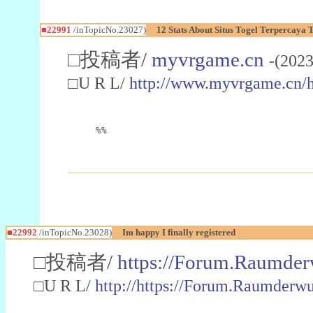
■22991
/inTopicNo.23027)
12 Stats About Situs Togel Terpercaya
□投稿者/
myvrgame.cn
-(2023
□U R L/
http://www.myvrgame.cn
%%
■22992
/inTopicNo.23028)
Im happy I finally registered
□投稿者/
https://Forum.Raumder
□U R L/
http://https://Forum.Raumder