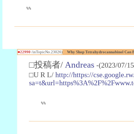
%%
■22990
/inTopicNo.23026)
Why Shop Tetrahydrocannabinol Can B
□投稿者/
Andreas
-(2023/07/15
□U R L/
http://https://cse.google.rw
sa=t&url=https%3A%2F%2Fwww.t
%%