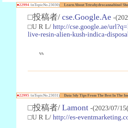
■22994
/inTopicNo.23030)
Learn About Tetrahydrocannabinol S
□投稿者/
cse.Google.Ae
-(202
□U R L/
http://cse.google.ae/url?q
live-resin-alien-kush-indica-dispo
%%
■22995
/inTopicNo.23031)
Data Sdy Tips From The Best In The In
□投稿者/
Lamont
-(2023/07/15
□U R L/
http://es-eventmarketin