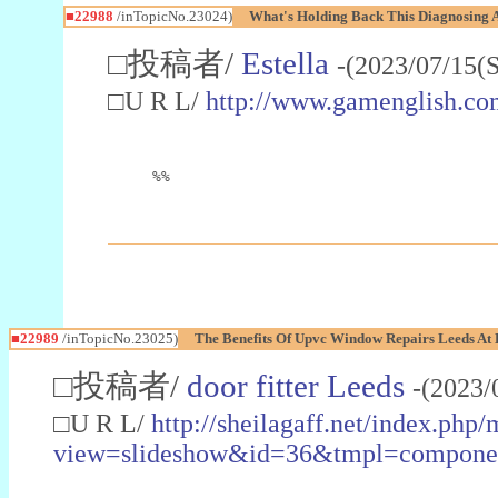
■22988
/inTopicNo.23024)
What's Holding Back This Diagnosing A
□投稿者/
Estella
-(2023/07/15(
□U R L/
http://www.gamenglish.co
%%
■22989
/inTopicNo.23025)
The Benefits Of Upvc Window Repairs Leeds At 
□投稿者/
door fitter Leeds
-(2023/
□U R L/
http://sheilagaff.net/index.php/
view=slideshow&id=36&tmpl=comp