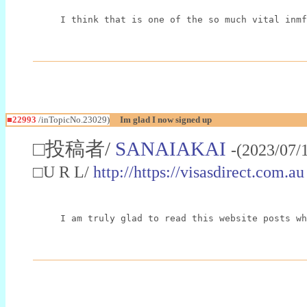
I think that is one of the so much vital inmf
■22993
/inTopicNo.23029)
Im glad I now signed up
□投稿者/
SANAIAKAI
-(2023/07/
□U R L/
http://https://visasdirect.com.au
I am truly glad to read this website posts wh