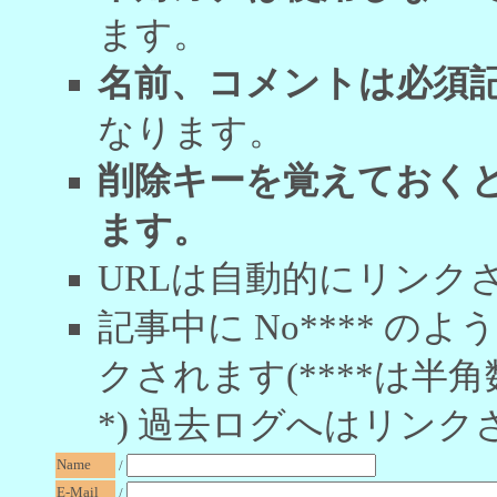
ます。
名前、コメントは必須
なります。
削除キーを覚えておく
ます。
URLは自動的にリンク
記事中に No**** 
クされます(****は半角
*) 過去ログへはリンク
Name
/
E-Mail
/