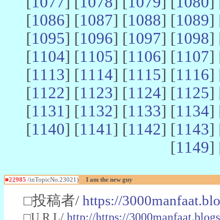
[
1077
] [
1078
] [
1079
] [
1080
] 
[
1086
] [
1087
] [
1088
] [
1089
] 
[
1095
] [
1096
] [
1097
] [
1098
] 
[
1104
] [
1105
] [
1106
] [
1107
] 
[
1113
] [
1114
] [
1115
] [
1116
] 
[
1122
] [
1123
] [
1124
] [
1125
] 
[
1131
] [
1132
] [
1133
] [
1134
] 
[
1140
] [
1141
] [
1142
] [
1143
] 
[
1149
] 
■22985
/inTopicNo.23021)
I am the new guy
□投稿者/
https://3000manfaat.bl
□U R L/
http://https://3000manfaat.blog