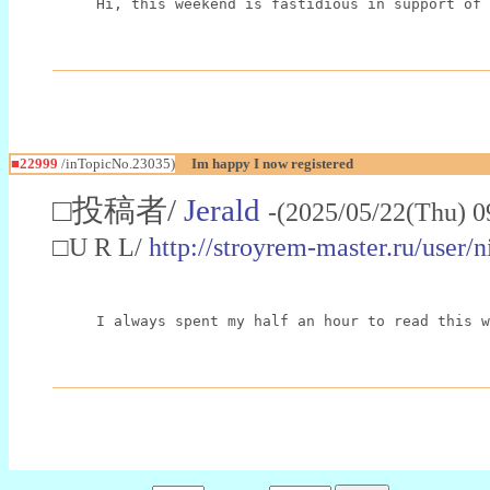
Hi, this weekend is fastidious in support of 
■22999
/inTopicNo.23035)
Im happy I now registered
□投稿者/
Jerald
-(2025/05/22(Thu) 0
□U R L/
http://stroyrem-master.ru/user/
I always spent my half an hour to read this w