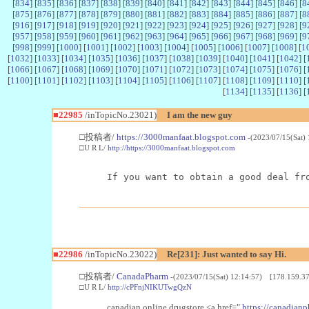
[
834
] [
835
] [
836
] [
837
] [
838
] [
839
] [
840
] [
841
] [
842
] [
843
] [
844
] [
845
] [
846
] [
8
[
875
] [
876
] [
877
] [
878
] [
879
] [
880
] [
881
] [
882
] [
883
] [
884
] [
885
] [
886
] [
887
] [
8
[
916
] [
917
] [
918
] [
919
] [
920
] [
921
] [
922
] [
923
] [
924
] [
925
] [
926
] [
927
] [
928
] [
9
[
957
] [
958
] [
959
] [
960
] [
961
] [
962
] [
963
] [
964
] [
965
] [
966
] [
967
] [
968
] [
969
] [
9
[
998
] [
999
] [
1000
] [
1001
] [
1002
] [
1003
] [
1004
] [
1005
] [
1006
] [
1007
] [
1008
] [
1
[
1032
] [
1033
] [
1034
] [
1035
] [
1036
] [
1037
] [
1038
] [
1039
] [
1040
] [
1041
] [
1042
] [
[
1066
] [
1067
] [
1068
] [
1069
] [
1070
] [
1071
] [
1072
] [
1073
] [
1074
] [
1075
] [
1076
] [
[
1100
] [
1101
] [
1102
] [
1103
] [
1104
] [
1105
] [
1106
] [
1107
] [
1108
] [
1109
] [
1110
] [
[
1134
] [
1135
] [
1136
] [
■22985
/inTopicNo.23021)
I am the new guy
□投稿者/
https://3000manfaat.blogspot.com
-(2023/07/15(Sat)
□U R L/
http://https://3000manfaat.blogspot.com
If you want to obtain a good deal fr
■22986
/inTopicNo.23022)
Re[231]: Just wanted to say Hi.
□投稿者/
CanadaPharm
-(2023/07/15(Sat) 12:14:57) [178.159.37
□U R L/
http://cPFnjNIKUTwgQzN
canadian online drugstore <a href="
https://canadianp