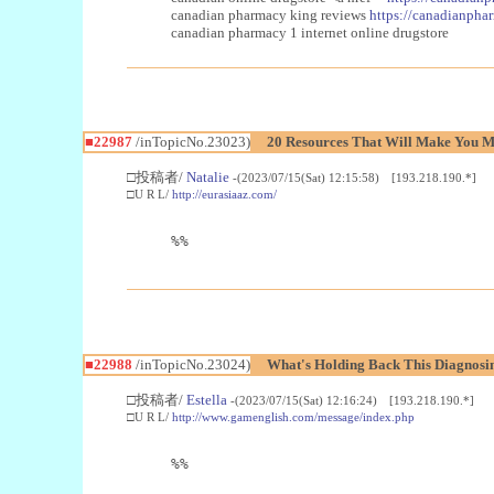
canadian pharmacy king reviews
https://canadianphar
canadian pharmacy 1 internet online drugstore
■22987
/inTopicNo.23023)
20 Resources That Will Make You Mo
□投稿者/
Natalie
-(2023/07/15(Sat) 12:15:58) [193.218.190.*]
□U R L/
http://eurasiaaz.com/
%%
■22988
/inTopicNo.23024)
What's Holding Back This Diagnosin
□投稿者/
Estella
-(2023/07/15(Sat) 12:16:24) [193.218.190.*]
□U R L/
http://www.gamenglish.com/message/index.php
%%