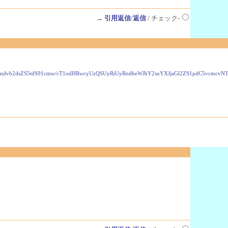
→
引用返信
/
返信
/ チェック-
VzLmdvb2dsZS5tdS91cmw/cT1odHRwcyUzQSUyRiUyRndheWJhY2suYXJjaGl2ZS1pdC5vcmc