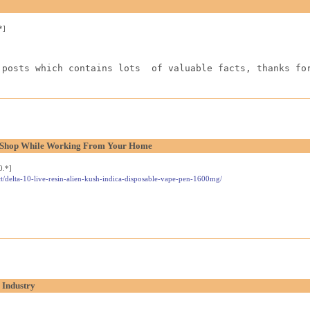
*]
 posts which contains lots  of valuable facts, thanks fo
l Shop While Working From Your Home
0.*]
t/delta-10-live-resin-alien-kush-indica-disposable-vape-pen-1600mg/
 Industry