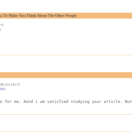
aya To Make You Think About The Other People
.*]
1
[38.153.141.*]
4693
o for me. Annd i am satisfied studying your article. But