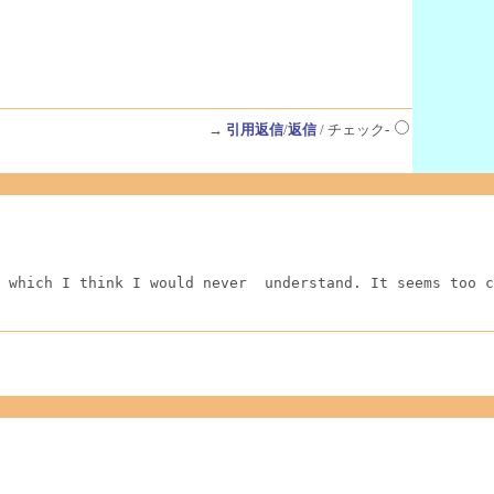
→
引用返信
/
返信
/ チェック-
 which I think I would never  understand. It seems too c