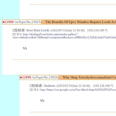
■22989
/inTopicNo.23025)
The Benefits Of Upvc Window Repairs Leeds At 
□投稿者/
door fitter Leeds
-(2023/07/15(Sat) 12:16:30) [193.218.190.*]
□U R L/
http://sheilagaff.net/index.php/media-gallery?
view=slideshow&id=36&tmpl=component&return=aHR0cDovL3d3dy5mb3Vpb
%%
■22990
/inTopicNo.23026)
Why Shop Tetrahydrocannabinol Ca
□投稿者/
Andreas
-(2023/07/15(Sat) 12:16:46) [193.218.190.*]
□U R L/
http://https://cse.google.rw/url?sa=t&url=https%3A%2F%2F
%%