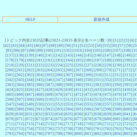
HELP
新規作成
[トピック内全23035記事(23021-23035 表示)] 全ページ数 / [
0
] [
1
] [
2
] [
3
] [
4
] [
[
42
] [
43
] [
44
] [
45
] [
46
] [
47
] [
48
] [
49
] [
50
] [
51
] [
52
] [
53
] [
54
] [
55
] [
56
] [
57
] [
58
] [
5
[
95
] [
96
] [
97
] [
98
] [
99
] [
100
] [
101
] [
102
] [
103
] [
104
] [
105
] [
106
] [
107
] [
108
] [
1
[
137
] [
138
] [
139
] [
140
] [
141
] [
142
] [
143
] [
144
] [
145
] [
146
] [
147
] [
148
] [
149
] [
1
[
178
] [
179
] [
180
] [
181
] [
182
] [
183
] [
184
] [
185
] [
186
] [
187
] [
188
] [
189
] [
190
] [
1
[
219
] [
220
] [
221
] [
222
] [
223
] [
224
] [
225
] [
226
] [
227
] [
228
] [
229
] [
230
] [
231
] [
2
[
260
] [
261
] [
262
] [
263
] [
264
] [
265
] [
266
] [
267
] [
268
] [
269
] [
270
] [
271
] [
272
] [
2
[
301
] [
302
] [
303
] [
304
] [
305
] [
306
] [
307
] [
308
] [
309
] [
310
] [
311
] [
312
] [
313
] [
3
[
342
] [
343
] [
344
] [
345
] [
346
] [
347
] [
348
] [
349
] [
350
] [
351
] [
352
] [
353
] [
354
] [
3
[
383
] [
384
] [
385
] [
386
] [
387
] [
388
] [
389
] [
390
] [
391
] [
392
] [
393
] [
394
] [
395
] [
3
[
424
] [
425
] [
426
] [
427
] [
428
] [
429
] [
430
] [
431
] [
432
] [
433
] [
434
] [
435
] [
436
] [
4
[
465
] [
466
] [
467
] [
468
] [
469
] [
470
] [
471
] [
472
] [
473
] [
474
] [
475
] [
476
] [
477
] [
4
[
506
] [
507
] [
508
] [
509
] [
510
] [
511
] [
512
] [
513
] [
514
] [
515
] [
516
] [
517
] [
518
] [
5
[
547
] [
548
] [
549
] [
550
] [
551
] [
552
] [
553
] [
554
] [
555
] [
556
] [
557
] [
558
] [
559
] [
5
[
588
] [
589
] [
590
] [
591
] [
592
] [
593
] [
594
] [
595
] [
596
] [
597
] [
598
] [
599
] [
600
] [
6
[
629
] [
630
] [
631
] [
632
] [
633
] [
634
] [
635
] [
636
] [
637
] [
638
] [
639
] [
640
] [
641
] [
6
[
670
] [
671
] [
672
] [
673
] [
674
] [
675
] [
676
] [
677
] [
678
] [
679
] [
680
] [
681
] [
682
] [
6
[
711
] [
712
] [
713
] [
714
] [
715
] [
716
] [
717
] [
718
] [
719
] [
720
] [
721
] [
722
] [
723
] [
7
[
752
] [
753
] [
754
] [
755
] [
756
] [
757
] [
758
] [
759
] [
760
] [
761
] [
762
] [
763
] [
764
] [
7
[
793
] [
794
] [
795
] [
796
] [
797
] [
798
] [
799
] [
800
] [
801
] [
802
] [
803
] [
804
] [
805
] [
8