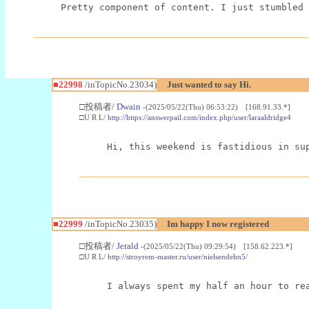
Pretty component of content. I just stumbled 
■22998
/inTopicNo.23034)
Just wanted to say Hi.
□投稿者/
Dwain
-(2025/05/22(Thu) 06:53:22) [168.91.33.*]
□U R L/
http://https://answerpail.com/index.php/user/laraaldridge4
Hi, this weekend is fastidious in su
■22999
/inTopicNo.23035)
Im happy I now registered
□投稿者/
Jerald
-(2025/05/22(Thu) 09:29:54) [158.62.223.*]
□U R L/
http://stroyrem-master.ru/user/nielsendehn5/
I always spent my half an hour to re