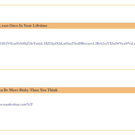
Least Once In Your Lifetime
Gxlei10b3V0LmNvbS9jZ2ktYmluL3JlZGlydXJsLmNnaT9odHRwczovL3Rvb2xiYXJxdWVyaW
n Be More Risky Than You Think
www.topsthcshop.com%2F