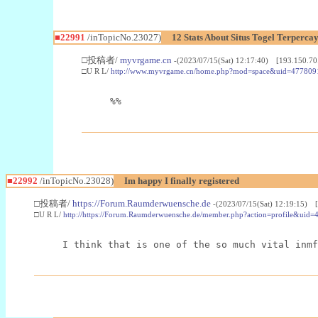
■22991
/inTopicNo.23027)
12 Stats About Situs Togel Terperc
□投稿者/
myvrgame.cn
-(2023/07/15(Sat) 12:17:40) [193.150.70
□U R L/
http://www.myvrgame.cn/home.php?mod=space&uid=477809
%%
■22992
/inTopicNo.23028)
Im happy I finally registered
□投稿者/
https://Forum.Raumderwuensche.de
-(2023/07/15(Sat) 12:19:15) 
□U R L/
http://https://Forum.Raumderwuensche.de/member.php?action=profile&uid=
I think that is one of the so much vital inmf