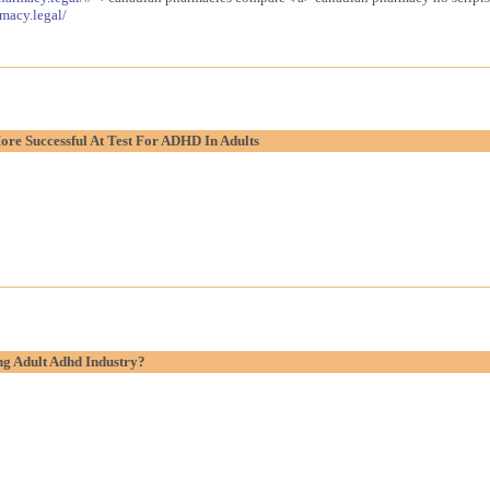
macy.legal/
re Successful At Test For ADHD In Adults
g Adult Adhd Industry?