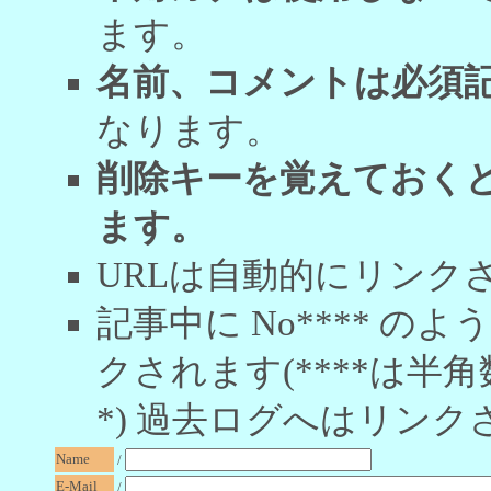
ます。
名前、コメントは必須
なります。
削除キーを覚えておく
ます。
URLは自動的にリンク
記事中に No**** 
クされます(****は半角
*) 過去ログへはリンク
Name
/
E-Mail
/