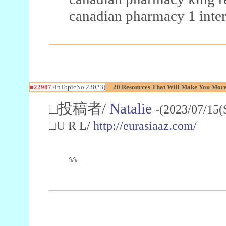
canadian pharmacy 1 inter
■22987
/inTopicNo.23023)
20 Resources That Will Make You More 
□投稿者/
Natalie
-(2023/07/15(
□U R L/
http://eurasiaaz.com/
%%