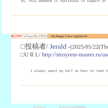
Hi, this weekend is fastidious in support of 
■22999
/inTopicNo.23035)
Im happy I now registered
□投稿者/
Jerald
-(2025/05/22(Th
□U R L/
http://stroyrem-master.ru/u
I always spent my half an hour to read t