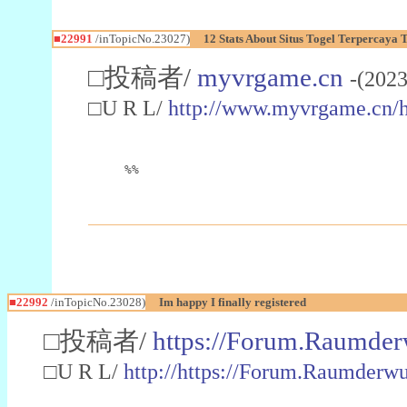
■22991
/inTopicNo.23027)
12 Stats About Situs Togel Terpercaya
□投稿者/
myvrgame.cn
-(2023
□U R L/
http://www.myvrgame.cn
%%
■22992
/inTopicNo.23028)
Im happy I finally registered
□投稿者/
https://Forum.Raumder
□U R L/
http://https://Forum.Raumder