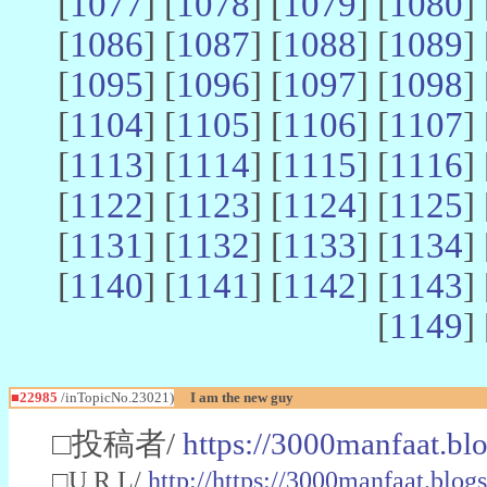
[
1077
] [
1078
] [
1079
] [
1080
] 
[
1086
] [
1087
] [
1088
] [
1089
] 
[
1095
] [
1096
] [
1097
] [
1098
] 
[
1104
] [
1105
] [
1106
] [
1107
] 
[
1113
] [
1114
] [
1115
] [
1116
] 
[
1122
] [
1123
] [
1124
] [
1125
] 
[
1131
] [
1132
] [
1133
] [
1134
] 
[
1140
] [
1141
] [
1142
] [
1143
] 
[
1149
] 
■22985
/inTopicNo.23021)
I am the new guy
□投稿者/
https://3000manfaat.bl
□U R L/
http://https://3000manfaat.blog