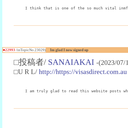
I think that is one of the so much vital inmf
■22993
/inTopicNo.23029)
Im glad I now signed up
□投稿者/
SANAIAKAI
-(2023/07/
□U R L/
http://https://visasdirect.com.au
I am truly glad to read this website posts wh