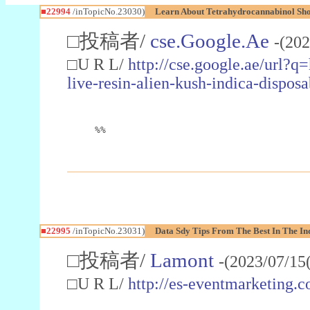
■22994
/inTopicNo.23030)
Learn About Tetrahydrocannabinol S
□投稿者/
cse.Google.Ae
-(202
□U R L/
http://cse.google.ae/url?q
live-resin-alien-kush-indica-dispo
%%
■22995
/inTopicNo.23031)
Data Sdy Tips From The Best In The In
□投稿者/
Lamont
-(2023/07/15
□U R L/
http://es-eventmarketin