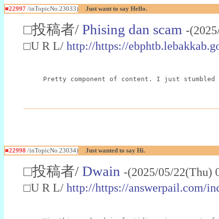
■22997
/inTopicNo.23033)
Just want to say Hello.
□投稿者/
Phising dan scam
-(2025
□U R L/
http://https://ebphtb.lebakk
Pretty component of content. I just stumbled 
■22998
/inTopicNo.23034)
Just wanted to say Hi.
□投稿者/
Dwain
-(2025/05/22(Thu) 
□U R L/
http://https://answerpail.com/i