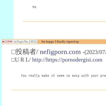
%%
■22996
/inTopicNo.23032)
Im happy I finally signed up
□投稿者/
nefigporn.com
-(2023/07
□U R L/
http://https://pornodergisi.com
You really make it seem so easy with your pre