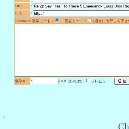
Title
/
URL
/
Comment/ 通常モード->
図表モード->
(適当に改行して下さい
削除キー
/
/
プレビュー
(半角8文字以内)
-
Ch