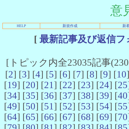
意
HELP
新規作成
新
[
最新記事及び返信フ
[トピック内全23035記事(23021
[
2
] [
3
] [
4
] [
5
] [
6
] [
7
] [
8
] [
9
] [
10
[
19
] [
20
] [
21
] [
22
] [
23
] [
24
] [
25
[
34
] [
35
] [
36
] [
37
] [
38
] [
39
] [
40
[
49
] [
50
] [
51
] [
52
] [
53
] [
54
] [
55
[
64
] [
65
] [
66
] [
67
] [
68
] [
69
] [
70
[
79
] [
80
] [
81
] [
82
] [
83
] [
84
] [
85