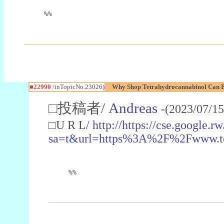
%%
■22990
/inTopicNo.23026)
Why Shop Tetrahydrocannabinol Can B
□投稿者/
Andreas
-(2023/07/15
□U R L/
http://https://cse.google.rw
sa=t&url=https%3A%2F%2Fwww.t
%%