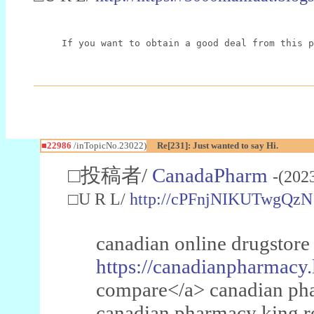
If you want to obtain a good deal from this p
■22986
/inTopicNo.23022)
Re[231]: Just wanted to say Hi.
□投稿者/
CanadaPharm
-(202
□U R L/
http://cPFnjNIKUTwgQzN
canadian online drugstore
https://canadianpharmacy.
compare</a> canadian pha
canadian pharmacy king 