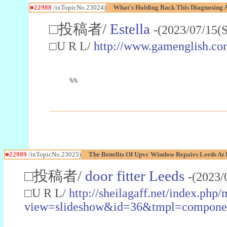
■22988
/inTopicNo.23024)
What's Holding Back This Diagnosing A
□投稿者/
Estella
-(2023/07/15(
□U R L/
http://www.gamenglish.co
%%
■22989
/inTopicNo.23025)
The Benefits Of Upvc Window Repairs Leeds At 
□投稿者/
door fitter Leeds
-(2023/
□U R L/
http://sheilagaff.net/index.php/
view=slideshow&id=36&tmpl=comp