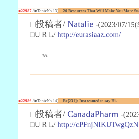
■22987
/inTopicNo.13)
20 Resources That Will Make You More Succ
□投稿者/
Natalie
-(2023/07/15(
□U R L/
http://eurasiaaz.com/
%%
■22986
/inTopicNo.14)
Re[231]: Just wanted to say Hi.
□投稿者/
CanadaPharm
-(202
□U R L/
http://cPFnjNIKUTwgQzN