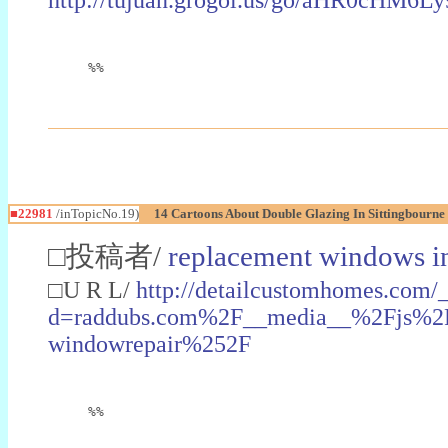
%%
■22981
/inTopicNo.19)
14 Cartoons About Double Glazing In Sittingbourne
□投稿者/
replacement windows in
□U R L/
http://detailcustomhomes.com/
d=raddubs.com%2F__media__%2Fjs%2Fn
windowrepair%252F
%%