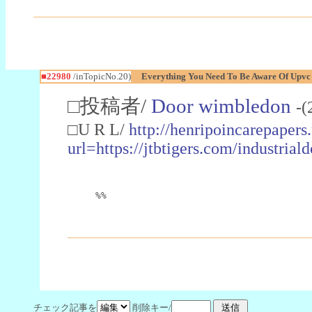
■22980
/inTopicNo.20)
Everything You Need To Be Aware Of Upv
□投稿者/
Door wimbledon
-(
□U R L/
http://henripoincarepapers
url=https://jtbtigers.com/industr
%%
チェック記事を
削除キー/