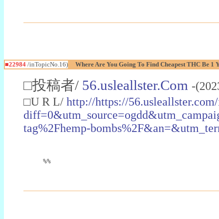
■22984
/inTopicNo.16)
Where Are You Going To Find Cheapest THC Be 1 
□投稿者/
56.usleallster.Com
-(202
□U R L/
http://https://56.usleallster.com
diff=0&utm_source=ogdd&utm_campai
tag%2Fhemp-bombs%2F&an=&utm_ter
%%