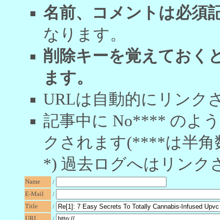
名前、コメントは必須
なります。
削除キーを覚えておく
ます。
URLは自動的にリンク
記事中に No**** 
クされます(****は半角
*) 過去ログへはリンク
Name
/
E-Mail
/
Title
/
URL
/