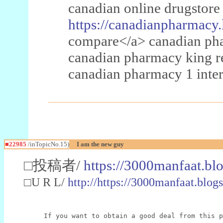
canadian online drugstore
https://canadianpharmacy.
compare</a> canadian pha
canadian pharmacy king 
canadian pharmacy 1 inter
■22985
/inTopicNo.15)
I am the new guy
□投稿者/
https://3000manfaat.bl
□U R L/
http://https://3000manfaat.blog
If you want to obtain a good deal from this p