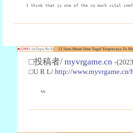
I think that is one of the so much vital inmf
■22991
/inTopicNo.9)
12 Stats About Situs Togel Terpercaya To M
□投稿者/
myvrgame.cn
-(2023
□U R L/
http://www.myvrgame.cn
%%