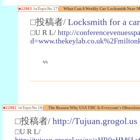
■22983
/inTopicNo.17)
What Can A Weekly Car Locksmith Near Me
□投稿者/
Locksmith for a car
□U R L/
http://conferencevenuessp
d=www.thekeylab.co.uk%2Fmiltonk
%%
■22982
/inTopicNo.18)
The Reason Why USA THC Is Everyone's Obsession
□投稿者/
http://Tujuan.grogol.us
□U R L/
http://tujuan.grogol.us/go/aHR0