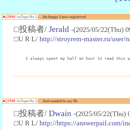
■22999
/inTopicNo.1)
Im happy I now registered
□投稿者/
Jerald
-(2025/05/22(Thu) 0
□U R L/
http://stroyrem-master.ru/user/
I always spent my half an hour to read this w
■22998
/inTopicNo.2)
Just wanted to say Hi.
□投稿者/
Dwain
-(2025/05/22(Thu) 
□U R L/
http://https://answerpail.com/i