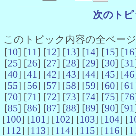
次のトピ
このトピック内容の全ページ数 
[
10
] [
11
] [
12
] [
13
] [
14
] [
15
] [
16
[
25
] [
26
] [
27
] [
28
] [
29
] [
30
] [
31
[
40
] [
41
] [
42
] [
43
] [
44
] [
45
] [
46
[
55
] [
56
] [
57
] [
58
] [
59
] [
60
] [
61
[
70
] [
71
] [
72
] [
73
] [
74
] [
75
] [
76
[
85
] [
86
] [
87
] [
88
] [
89
] [
90
] [
91
[
100
] [
101
] [
102
] [
103
] [
104
] [
1
[
112
] [
113
] [
114
] [
115
] [
116
] [
1