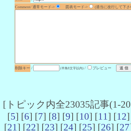
Comment/ 通常モード->
図表モード->
(適当に改行して下さい
削除キー
/
/
プレビュー
(半角8文字以内)
[トピック内全23035記事(1-20 
[
5
] [
6
] [
7
] [
8
] [
9
] [
10
] [
11
] [
12
]
[
21
] [
22
] [
23
] [
24
] [
25
] [
26
] [
27