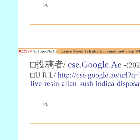
%%
■22994
/inTopicNo.6)
Learn About Tetrahydrocannabinol Shop W
□投稿者/
cse.Google.Ae
-(202
□U R L/
http://cse.google.ae/url?q
live-resin-alien-kush-indica-dispo
%%