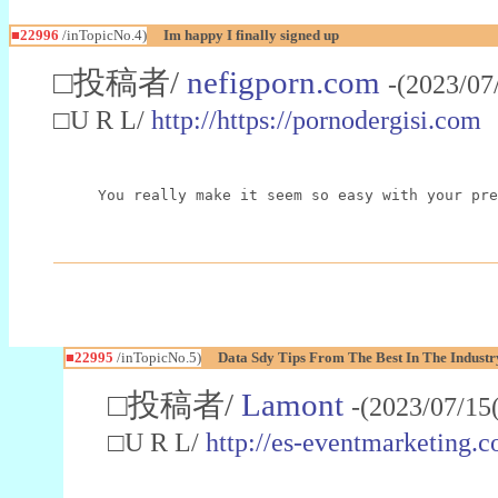
■22996
/inTopicNo.4)
Im happy I finally signed up
□投稿者/
nefigporn.com
-(2023/07
□U R L/
http://https://pornodergisi.com
You really make it seem so easy with your pre
■22995
/inTopicNo.5)
Data Sdy Tips From The Best In The Industr
□投稿者/
Lamont
-(2023/07/15
□U R L/
http://es-eventmarketin