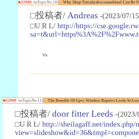
■22990
/inTopicNo.10)
Why Shop Tetrahydrocannabinol Can Be M
□投稿者/
Andreas
-(2023/07/15
□U R L/
http://https://cse.google.rw
sa=t&url=https%3A%2F%2Fwww.t
%%
■22989
/inTopicNo.11)
The Benefits Of Upvc Window Repairs Leeds At Leas
□投稿者/
door fitter Leeds
-(2023/
□U R L/
http://sheilagaff.net/index.php/
view=slideshow&id=36&tmpl=comp