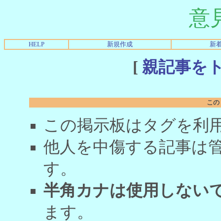
意
HELP
新規作成
新
[
親記事を
この
この掲示板はタグを利
他人を中傷する記事は
す。
半角カナは使用しない
ます。