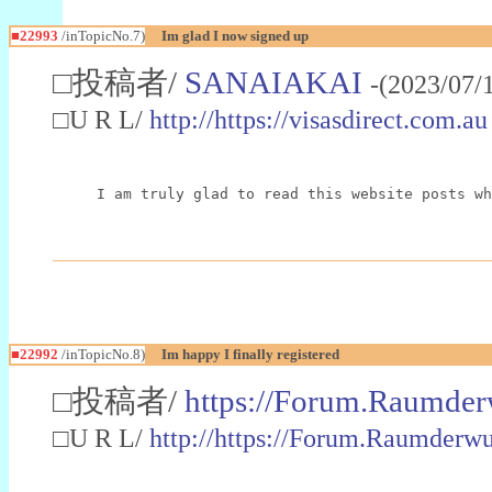
■22993
/inTopicNo.7)
Im glad I now signed up
□投稿者/
SANAIAKAI
-(2023/07/
□U R L/
http://https://visasdirect.com.au
I am truly glad to read this website posts wh
■22992
/inTopicNo.8)
Im happy I finally registered
□投稿者/
https://Forum.Raumder
□U R L/
http://https://Forum.Raumder