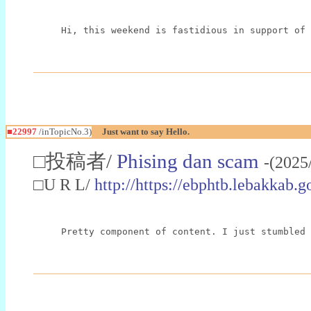
Hi, this weekend is fastidious in support of 
■22997
/inTopicNo.3)
Just want to say Hello.
□投稿者/
Phising dan scam
-(2025
□U R L/
http://https://ebphtb.lebakk
Pretty component of content. I just stumbled 