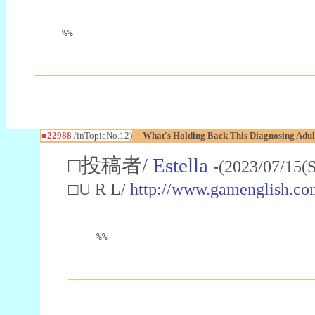
%%
■22988
/inTopicNo.12)
What's Holding Back This Diagnosing Adul
□投稿者/
Estella
-(2023/07/15(
□U R L/
http://www.gamenglish.co
%%