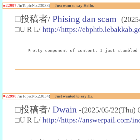
■22997
/inTopicNo.23033)
Just want to say Hello.
□投稿者/
Phising dan scam
-(2025
□U R L/
http://https://ebphtb.lebakk
Pretty component of content. I just stumbled 
■22998
/inTopicNo.23034)
Just wanted to say Hi.
□投稿者/
Dwain
-(2025/05/22(Thu) 
□U R L/
http://https://answerpail.com/i