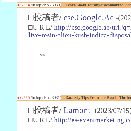
■22994
/inTopicNo.23030)
Learn About Tetrahydrocannabinol S
□投稿者/
cse.Google.Ae
-(202
□U R L/
http://cse.google.ae/url?q
live-resin-alien-kush-indica-dispo
%%
■22995
/inTopicNo.23031)
Data Sdy Tips From The Best In The In
□投稿者/
Lamont
-(2023/07/15
□U R L/
http://es-eventmarketin