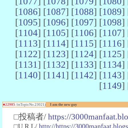
[
1077
] [
1078
] [
1079
] [
1080
] 
[
1086
] [
1087
] [
1088
] [
1089
] 
[
1095
] [
1096
] [
1097
] [
1098
] 
[
1104
] [
1105
] [
1106
] [
1107
] 
[
1113
] [
1114
] [
1115
] [
1116
] 
[
1122
] [
1123
] [
1124
] [
1125
] 
[
1131
] [
1132
] [
1133
] [
1134
] 
[
1140
] [
1141
] [
1142
] [
1143
] 
[
1149
] 
■22985
/inTopicNo.23021)
I am the new guy
□投稿者/
https://3000manfaat.bl
□U R L/
http://https://3000manfaat.blog