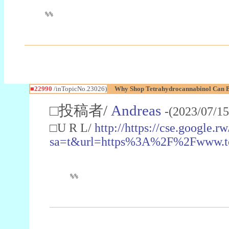
%%
■22990
/inTopicNo.23026)
Why Shop Tetrahydrocannabinol Can B
□投稿者/
Andreas
-(2023/07/15
□U R L/
http://https://cse.google.rw
sa=t&url=https%3A%2F%2Fwww.t
%%