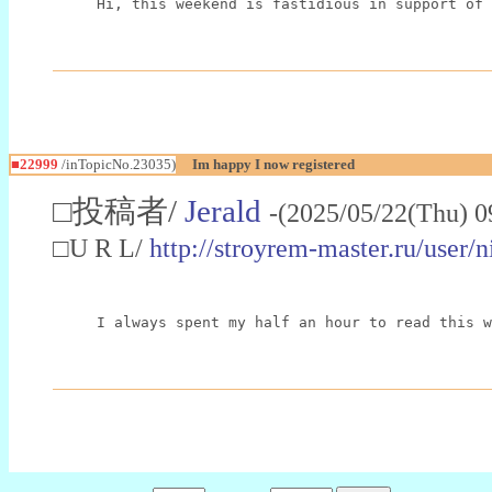
Hi, this weekend is fastidious in support of 
■22999
/inTopicNo.23035)
Im happy I now registered
□投稿者/
Jerald
-(2025/05/22(Thu) 0
□U R L/
http://stroyrem-master.ru/user/
I always spent my half an hour to read this w