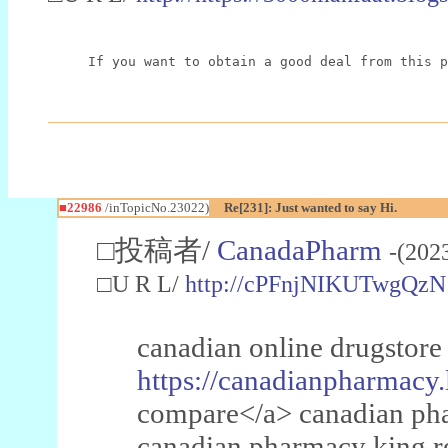
If you want to obtain a good deal from this p
■22986
/inTopicNo.23022)
Re[231]: Just wanted to say Hi.
□投稿者/
CanadaPharm
-(202
□U R L/
http://cPFnjNIKUTwgQzN
canadian online drugstore
https://canadianpharmacy.
compare</a> canadian pha
canadian pharmacy king 