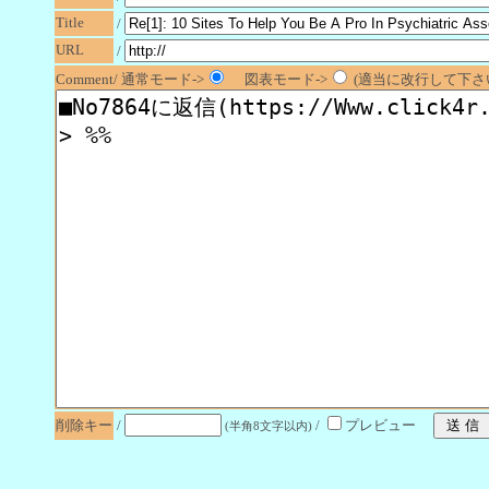
Title
/
URL
/
Comment/ 通常モード->
図表モード->
(適当に改行して下さい
削除キー
/
/
プレビュー
(半角8文字以内)