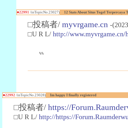
■22991
/inTopicNo.23027)
12 Stats About Situs Togel Terpercaya
□投稿者/
myvrgame.cn
-(2023
□U R L/
http://www.myvrgame.cn
%%
■22992
/inTopicNo.23028)
Im happy I finally registered
□投稿者/
https://Forum.Raumder
□U R L/
http://https://Forum.Raumder