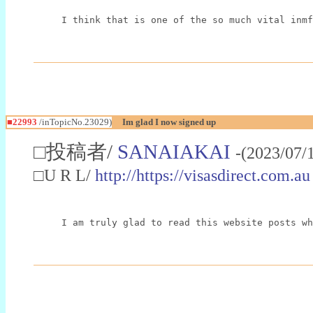
I think that is one of the so much vital inmf
■22993
/inTopicNo.23029)
Im glad I now signed up
□投稿者/
SANAIAKAI
-(2023/07/
□U R L/
http://https://visasdirect.com.au
I am truly glad to read this website posts wh