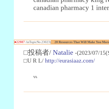
canadian pharmacy 1 inter
■22987
/inTopicNo.23023)
20 Resources That Will Make You More 
□投稿者/
Natalie
-(2023/07/15(
□U R L/
http://eurasiaaz.com/
%%