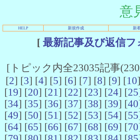
意
HELP
新規作成
新
[
最新記事及び返信フ
[トピック内全23035記事(23021
[
2
] [
3
] [
4
] [
5
] [
6
] [
7
] [
8
] [
9
] [
10
[
19
] [
20
] [
21
] [
22
] [
23
] [
24
] [
25
[
34
] [
35
] [
36
] [
37
] [
38
] [
39
] [
40
[
49
] [
50
] [
51
] [
52
] [
53
] [
54
] [
55
[
64
] [
65
] [
66
] [
67
] [
68
] [
69
] [
70
[
79
] [
80
] [
81
] [
82
] [
83
] [
84
] [
85