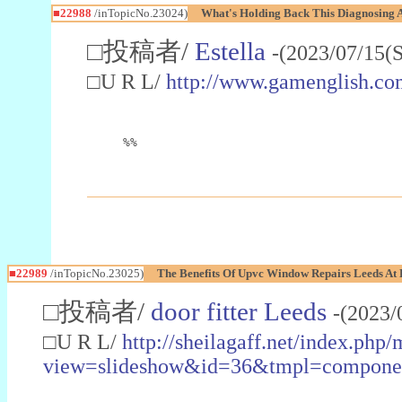
■22988
/inTopicNo.23024)
What's Holding Back This Diagnosing A
□投稿者/
Estella
-(2023/07/15(
□U R L/
http://www.gamenglish.co
%%
■22989
/inTopicNo.23025)
The Benefits Of Upvc Window Repairs Leeds At 
□投稿者/
door fitter Leeds
-(2023/
□U R L/
http://sheilagaff.net/index.php/
view=slideshow&id=36&tmpl=comp