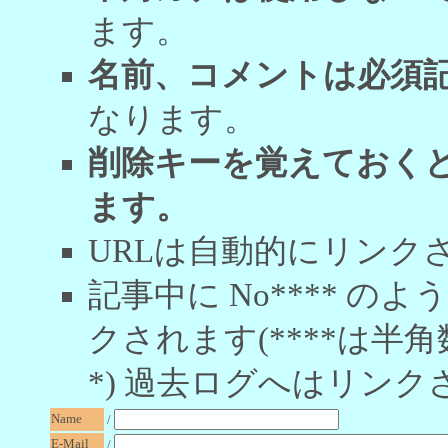
ます。
名前、コメントは必須
なります。
削除キーを覚えておく
ます。
URLは自動的にリンク
記事中に No**** 
クされます(****は半角
*) 過去ログへはリンク
Name
/
E-Mail
/