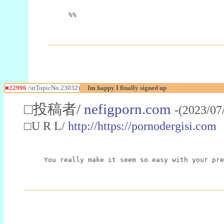
%%
■22996
/inTopicNo.23032)
Im happy I finally signed up
□投稿者/
nefigporn.com
-(2023/07
□U R L/
http://https://pornodergisi.com
You really make it seem so easy with your pre