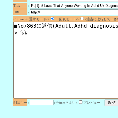
Title
/
URL
/
Comment/ 通常モード->
図表モード->
(適当に改行して下さい
削除キー
/
/
プレビュー
(半角8文字以内)