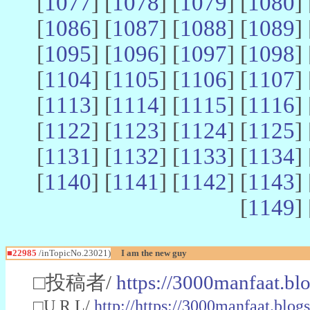
[
1077
] [
1078
] [
1079
] [
1080
] 
[
1086
] [
1087
] [
1088
] [
1089
] 
[
1095
] [
1096
] [
1097
] [
1098
] 
[
1104
] [
1105
] [
1106
] [
1107
] 
[
1113
] [
1114
] [
1115
] [
1116
] 
[
1122
] [
1123
] [
1124
] [
1125
] 
[
1131
] [
1132
] [
1133
] [
1134
] 
[
1140
] [
1141
] [
1142
] [
1143
] 
[
1149
] 
■22985
/inTopicNo.23021)
I am the new guy
□投稿者/
https://3000manfaat.bl
□U R L/
http://https://3000manfaat.blog