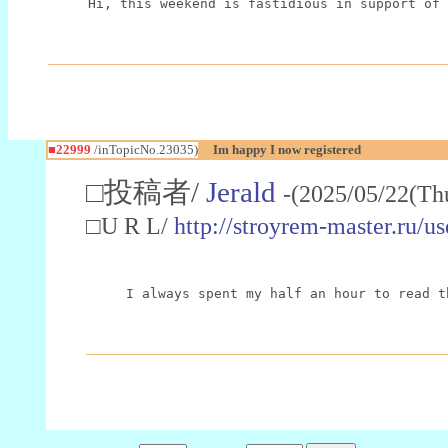
Hi, this weekend is fastidious in support of 
■22999
/inTopicNo.23035)
Im happy I now registered
□投稿者/
Jerald
-(2025/05/22(Th
□U R L/
http://stroyrem-master.ru/u
I always spent my half an hour to read t