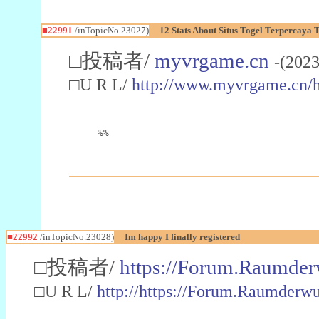
■22991
/inTopicNo.23027)
12 Stats About Situs Togel Terpercaya
□投稿者/
myvrgame.cn
-(2023
□U R L/
http://www.myvrgame.cn
%%
■22992
/inTopicNo.23028)
Im happy I finally registered
□投稿者/
https://Forum.Raumder
□U R L/
http://https://Forum.Raumder