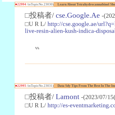
■22994
/inTopicNo.23030)
Learn About Tetrahydrocannabinol S
□投稿者/
cse.Google.Ae
-(202
□U R L/
http://cse.google.ae/url?q
live-resin-alien-kush-indica-dispo
%%
■22995
/inTopicNo.23031)
Data Sdy Tips From The Best In The In
□投稿者/
Lamont
-(2023/07/15
□U R L/
http://es-eventmarketin