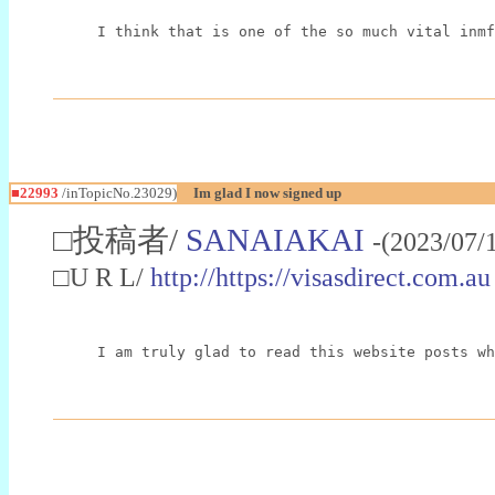
I think that is one of the so much vital inmf
■22993
/inTopicNo.23029)
Im glad I now signed up
□投稿者/
SANAIAKAI
-(2023/07/
□U R L/
http://https://visasdirect.com.au
I am truly glad to read this website posts wh