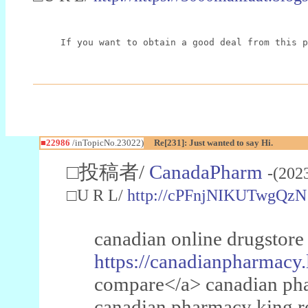
If you want to obtain a good deal from this p
■22986
/inTopicNo.23022)
Re[231]: Just wanted to say Hi.
□投稿者/
CanadaPharm
-(202
□U R L/
http://cPFnjNIKUTwgQzN
canadian online drugstore
https://canadianpharmacy.
compare</a> canadian pha
canadian pharmacy king 