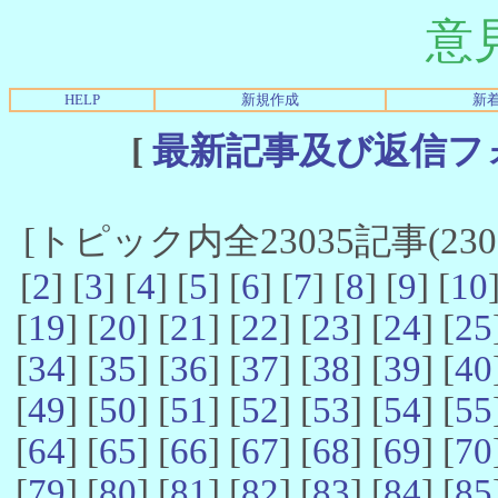
意
HELP
新規作成
新
[
最新記事及び返信フ
[トピック内全23035記事(23021
[
2
] [
3
] [
4
] [
5
] [
6
] [
7
] [
8
] [
9
] [
10
[
19
] [
20
] [
21
] [
22
] [
23
] [
24
] [
25
[
34
] [
35
] [
36
] [
37
] [
38
] [
39
] [
40
[
49
] [
50
] [
51
] [
52
] [
53
] [
54
] [
55
[
64
] [
65
] [
66
] [
67
] [
68
] [
69
] [
70
[
79
] [
80
] [
81
] [
82
] [
83
] [
84
] [
85