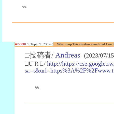
%%
■22990
/inTopicNo.23026)
Why Shop Tetrahydrocannabinol Can B
□投稿者/
Andreas
-(2023/07/15
□U R L/
http://https://cse.google.rw
sa=t&url=https%3A%2F%2Fwww.t
%%