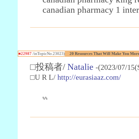
canadian pharmacy 1 inter
■22987
/inTopicNo.23023)
20 Resources That Will Make You More 
□投稿者/
Natalie
-(2023/07/15(
□U R L/
http://eurasiaaz.com/
%%