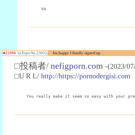
%%
■22996
/inTopicNo.23032)
Im happy I finally signed up
□投稿者/
nefigporn.com
-(2023/07
□U R L/
http://https://pornodergisi.com
You really make it seem so easy with your pre