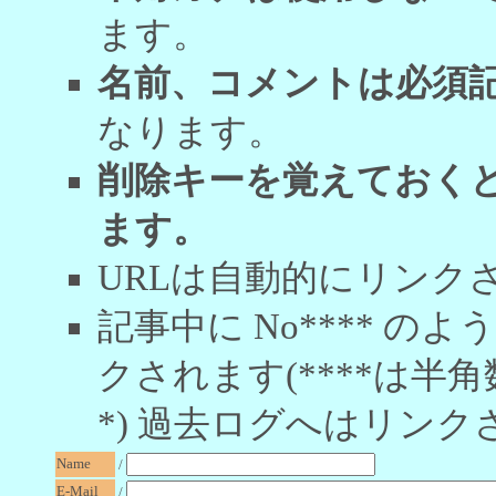
ます。
名前、コメントは必須
なります。
削除キーを覚えておく
ます。
URLは自動的にリンク
記事中に No**** 
クされます(****は半角
*) 過去ログへはリンク
Name
/
E-Mail
/