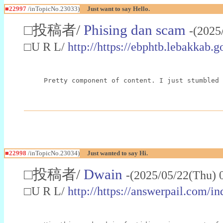
■22997
/inTopicNo.23033)
Just want to say Hello.
□投稿者/
Phising dan scam
-(2025
□U R L/
http://https://ebphtb.lebakk
Pretty component of content. I just stumbled 
■22998
/inTopicNo.23034)
Just wanted to say Hi.
□投稿者/
Dwain
-(2025/05/22(Thu) 
□U R L/
http://https://answerpail.com/i