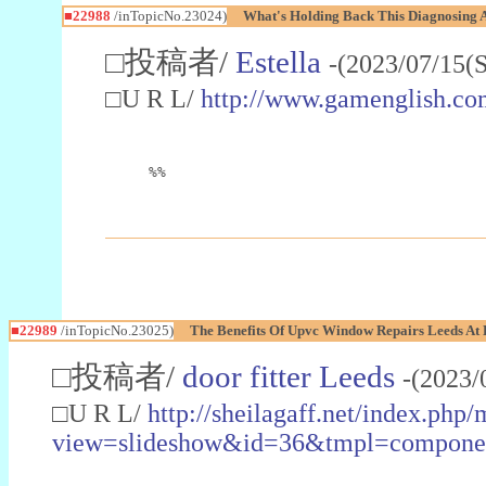
■22988
/inTopicNo.23024)
What's Holding Back This Diagnosing A
□投稿者/
Estella
-(2023/07/15(
□U R L/
http://www.gamenglish.co
%%
■22989
/inTopicNo.23025)
The Benefits Of Upvc Window Repairs Leeds At 
□投稿者/
door fitter Leeds
-(2023/
□U R L/
http://sheilagaff.net/index.php/
view=slideshow&id=36&tmpl=comp