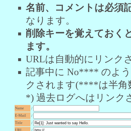
名前、コメントは必須
なります。
削除キーを覚えておく
ます。
URLは自動的にリンク
記事中に No**** 
クされます(****は半角
*) 過去ログへはリンク
Name
/
E-Mail
/
Title
/
URL
/