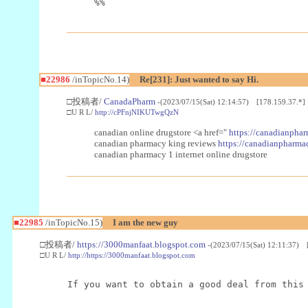
%%
■22986
/inTopicNo.14)
Re[231]: Just wanted to say Hi.
□投稿者/
CanadaPharm
-(2023/07/15(Sat) 12:14:57) [178.159.37.*]
□U R L/
http://cPFnjNIKUTwgQzN
canadian online drugstore <a href="
https://canadianphar
canadian pharmacy king reviews
https://canadianpharmac
canadian pharmacy 1 internet online drugstore
■22985
/inTopicNo.15)
I am the new guy
□投稿者/
https://3000manfaat.blogspot.com
-(2023/07/15(Sat) 12:11:37) 
□U R L/
http://https://3000manfaat.blogspot.com
If you want to obtain a good deal from this