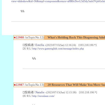
view=slideshow&id=36&tmpl=component&return=aHR0cDovL3d3dy5mb3Vpb
%%
■22988
/inTopicNo.12)
What's Holding Back This Diagnosing Adul
□投稿者/
Estella
-(2023/07/15(Sat) 12:16:24) [193.218.190.*]
□U R L/
http://www.gamenglish.com/message/index.php
%%
■22987
/inTopicNo.13)
20 Resources That Will Make You More Succ
□投稿者/
Natalie
-(2023/07/15(Sat) 12:15:58) [193.218.190.*]
□U R L/
http://eurasiaaz.com/