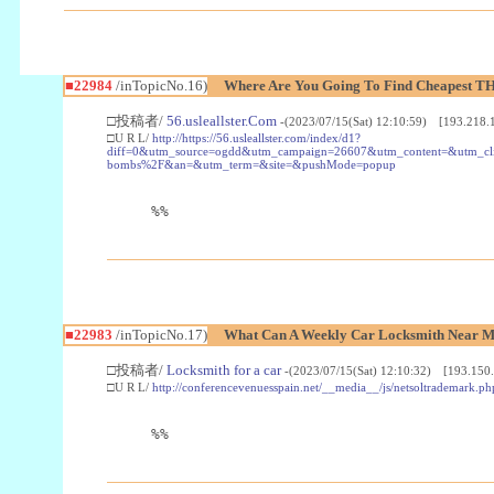
■22984
/inTopicNo.16)
Where Are You Going To Find Cheapest TH
□投稿者/
56.usleallster.Com
-(2023/07/15(Sat) 12:10:59) [193.218.
□U R L/
http://https://56.usleallster.com/index/d1?
diff=0&utm_source=ogdd&utm_campaign=26607&utm_content=&utm_cl
bombs%2F&an=&utm_term=&site=&pushMode=popup
%%
■22983
/inTopicNo.17)
What Can A Weekly Car Locksmith Near Me
□投稿者/
Locksmith for a car
-(2023/07/15(Sat) 12:10:32) [193.150.
□U R L/
http://conferencevenuesspain.net/__media__/js/netsoltrademark
%%