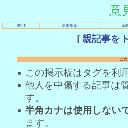
意
HELP
新規作成
新
[
親記事を
この
この掲示板はタグを利
他人を中傷する記事は
す。
半角カナは使用しない
ます。