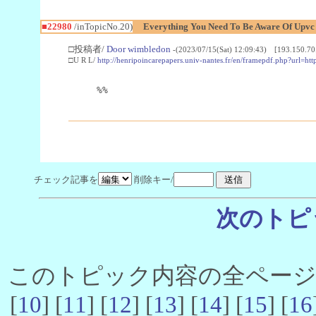
■22980
/inTopicNo.20)
Everything You Need To Be Aware Of Upv
□投稿者/
Door wimbledon
-(2023/07/15(Sat) 12:09:43) [193.150.70
□U R L/
http://henripoincarepapers.univ-nantes.fr/en/framepdf.php?url=ht
%%
チェック記事を
削除キー/
次のトピ
このトピック内容の全ページ数 
[
10
] [
11
] [
12
] [
13
] [
14
] [
15
] [
16