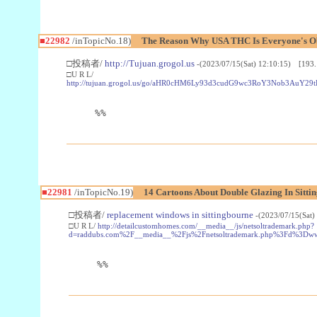
■22982
/inTopicNo.18)
The Reason Why USA THC Is Everyone's Ob
□投稿者/
http://Tujuan.grogol.us
-(2023/07/15(Sat) 12:10:15) [193.
□U R L/
http://tujuan.grogol.us/go/aHR0cHM6Ly93d3cudG9wc3RoY3Nob3A
%%
■22981
/inTopicNo.19)
14 Cartoons About Double Glazing In Sitti
□投稿者/
replacement windows in sittingbourne
-(2023/07/15(Sat)
□U R L/
http://detailcustomhomes.com/__media__/js/netsoltrademark.php?
d=raddubs.com%2F__media__%2Fjs%2Fnetsoltrademark.php%3Fd%3Dwww
%%