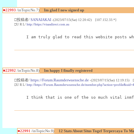
■22993
/inTopicNo.7)
Im glad I now signed up
□投稿者/
SANAIAKAI
-(2023/07/15(Sat) 12:20:42) [107.152.33.*]
□U R L/
http://https://visasdirect.com.au
I am truly glad to read this website posts wh
■22992
/inTopicNo.8)
Im happy I finally registered
□投稿者/
https://Forum.Raumderwuensche.de
-(2023/07/15(Sat) 12:19:15) 
□U R L/
http://https://Forum.Raumderwuensche.de/member.php?action=profile&uid=
I think that is one of the so much vital inmf
■22991
/inTopicNo.9)
12 Stats About Situs Togel Terpercaya To M