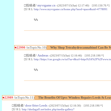
□投稿者/
myvrgame.cn
-(2023/07/15(Sat) 12:17:40) [193.150.70.*]
□U R L/
http://www.myvrgame.cn/home.php?mod=space&uid=4778091
%%
■22990
/inTopicNo.10)
Why Shop Tetrahydrocannabinol Can Be M
□投稿者/
Andreas
-(2023/07/15(Sat) 12:16:46) [193.218.190.*]
□U R L/
http://https://cse.google.rw/url?sa=t&url=https%3A%2F%2Fwww.
%%
■22989
/inTopicNo.11)
The Benefits Of Upvc Window Repairs Leeds At Leas
□投稿者/
door fitter Leeds
-(2023/07/15(Sat) 12:16:30) [193.218.190.*]
□U R L/
http://sheilagaff.net/index.php/media-gallery?