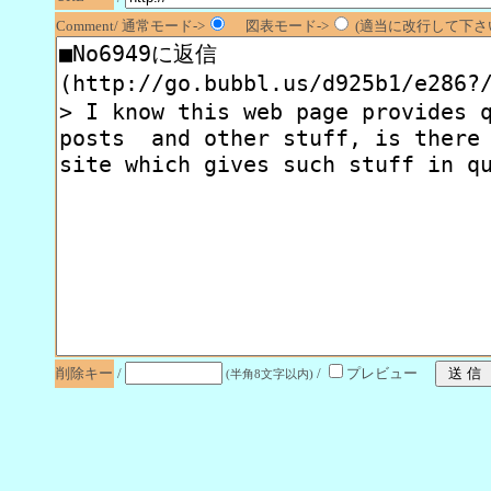
Comment/ 通常モード->
図表モード->
(適当に改行して下さい
削除キー
/
/
プレビュー
(半角8文字以内)