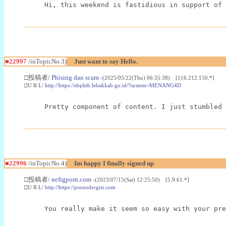
Hi, this weekend is fastidious in support of 
■22997
/inTopicNo.3)
Just want to say Hello.
□投稿者/
Phising dan scam
-(2025/05/22(Thu) 06:35:38) [116.212.150.*]
□U R L/
http://https://ebphtb.lebakkab.go.id/?system=MENANG4D
Pretty component of content. I just stumbled 
■22996
/inTopicNo.4)
Im happy I finally signed up
□投稿者/
nefigporn.com
-(2023/07/15(Sat) 12:25:50) [5.9.61.*]
□U R L/
http://https://pornodergisi.com
You really make it seem so easy with your pre