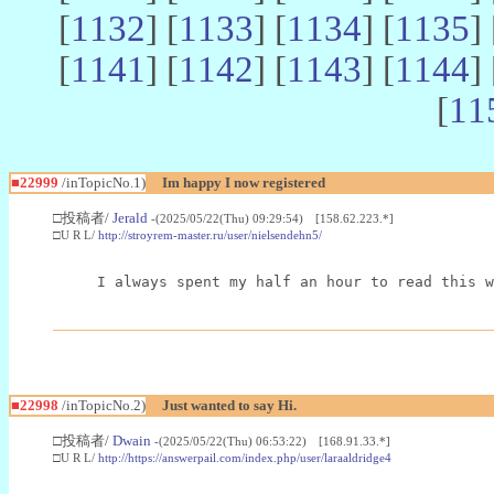
[
1132
] [
1133
] [
1134
] [
1135
] 
[
1141
] [
1142
] [
1143
] [
1144
] 
[
11
■22999
/inTopicNo.1)
Im happy I now registered
□投稿者/
Jerald
-(2025/05/22(Thu) 09:29:54) [158.62.223.*]
□U R L/
http://stroyrem-master.ru/user/nielsendehn5/
I always spent my half an hour to read this w
■22998
/inTopicNo.2)
Just wanted to say Hi.
□投稿者/
Dwain
-(2025/05/22(Thu) 06:53:22) [168.91.33.*]
□U R L/
http://https://answerpail.com/index.php/user/laraaldridge4