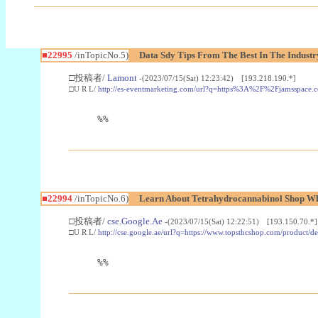
■22995
/inTopicNo.5)
Data Sdy Tips From The Best In The Industr
□投稿者/
Lamont
-(2023/07/15(Sat) 12:23:42) [193.218.190.*]
□U R L/
http://es-eventmarketing.com/url?q=https%3A%2F%2Fjamsspace.
%%
■22994
/inTopicNo.6)
Learn About Tetrahydrocannabinol Shop W
□投稿者/
cse.Google.Ae
-(2023/07/15(Sat) 12:22:51) [193.150.70.*]
□U R L/
http://cse.google.ae/url?q=https://www.topsthcshop.com/product/d
%%