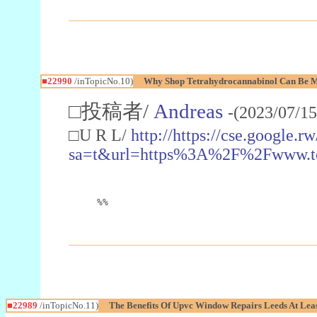
■22990
/inTopicNo.10)
Why Shop Tetrahydrocannabinol Can Be M
□投稿者/
Andreas
-(2023/07/15
□U R L/
http://https://cse.google.rw
sa=t&url=https%3A%2F%2Fwww.t
%%
■22989
/inTopicNo.11)
The Benefits Of Upvc Window Repairs Leeds At Leas