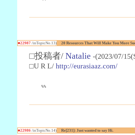
■22987
/inTopicNo.13)
20 Resources That Will Make You More Succ
□投稿者/
Natalie
-(2023/07/15(
□U R L/
http://eurasiaaz.com/
%%
■22986
/inTopicNo.14)
Re[231]: Just wanted to say Hi.