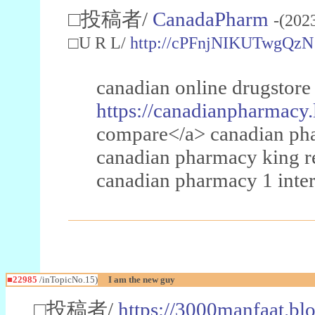
□投稿者/
CanadaPharm
-(202
□U R L/
http://cPFnjNIKUTwgQzN
canadian online drugstore
https://canadianpharmacy.
compare</a> canadian pha
canadian pharmacy king 
canadian pharmacy 1 inter
■22985
/inTopicNo.15)
I am the new guy
□投稿者/
https://3000manfaat.bl