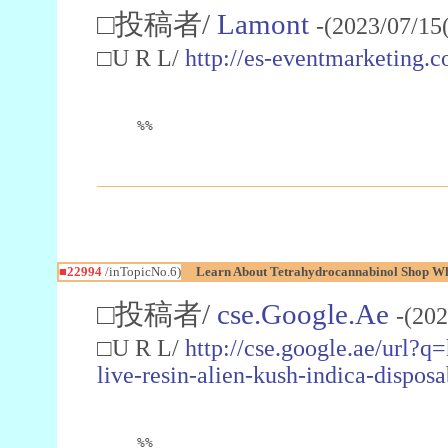
□投稿者/
Lamont
-(2023/07/15
□U R L/
http://es-eventmarketin
%%
■22994
/inTopicNo.6)
Learn About Tetrahydrocannabinol Shop W
□投稿者/
cse.Google.Ae
-(202
□U R L/
http://cse.google.ae/url?q
live-resin-alien-kush-indica-dispo
%%