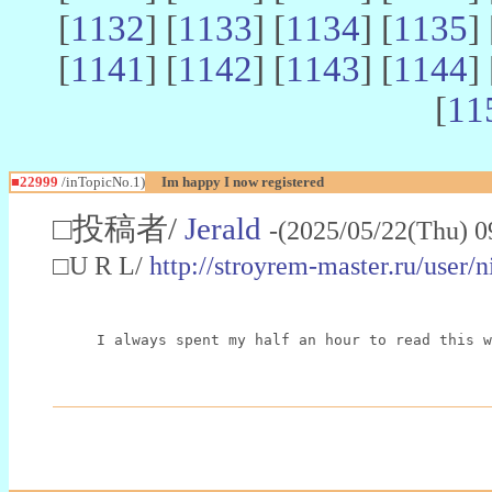
[
1132
] [
1133
] [
1134
] [
1135
] 
[
1141
] [
1142
] [
1143
] [
1144
] 
[
11
■22999
/inTopicNo.1)
Im happy I now registered
□投稿者/
Jerald
-(2025/05/22(Thu) 0
□U R L/
http://stroyrem-master.ru/user/
I always spent my half an hour to read this w