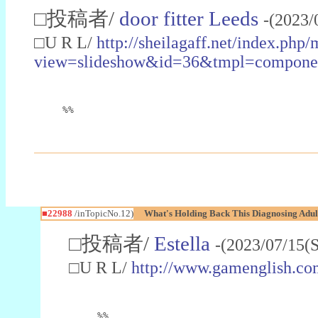
□投稿者/
door fitter Leeds
-(2023/
□U R L/
http://sheilagaff.net/index.php/
view=slideshow&id=36&tmpl=comp
%%
■22988
/inTopicNo.12)
What's Holding Back This Diagnosing Adul
□投稿者/
Estella
-(2023/07/15(
□U R L/
http://www.gamenglish.co
%%