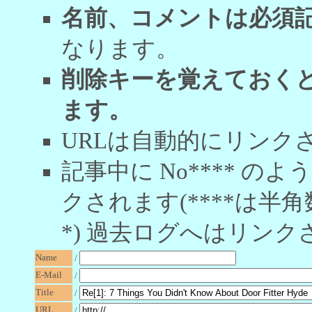
名前、コメントは必須
なります。
削除キーを覚えておく
ます。
URLは自動的にリンク
記事中に No**** 
クされます(****は半角
*) 過去ログへはリンク
Name
/
E-Mail
/
Title
/
URL
/