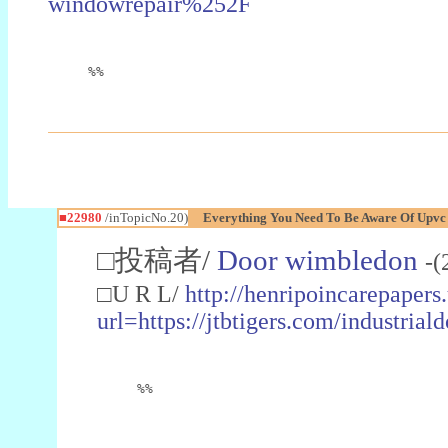
windowrepair%252F
%%
■22980
/inTopicNo.20)
Everything You Need To Be Aware Of Upv
□投稿者/
Door wimbledon
-(
□U R L/
http://henripoincarepapers
url=https://jtbtigers.com/industr
%%