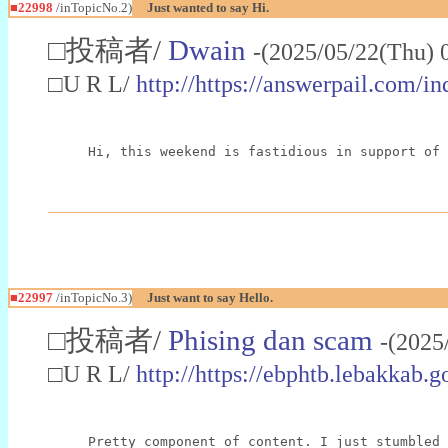
■22998
/inTopicNo.2)
Just wanted to say Hi.
□投稿者/
Dwain
-(2025/05/22(Thu) 
□U R L/
http://https://answerpail.com/i
Hi, this weekend is fastidious in support of 
■22997
/inTopicNo.3)
Just want to say Hello.
□投稿者/
Phising dan scam
-(2025
□U R L/
http://https://ebphtb.lebakk
Pretty component of content. I just stumbled 