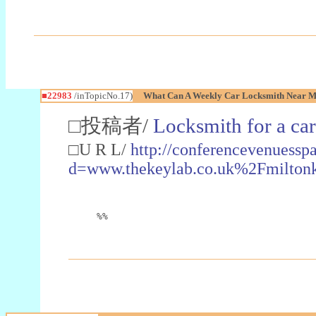
■22983
/inTopicNo.17)
What Can A Weekly Car Locksmith Near Me
□投稿者/
Locksmith for a car
□U R L/
http://conferencevenuessp
d=www.thekeylab.co.uk%2Fmiltonk
%%