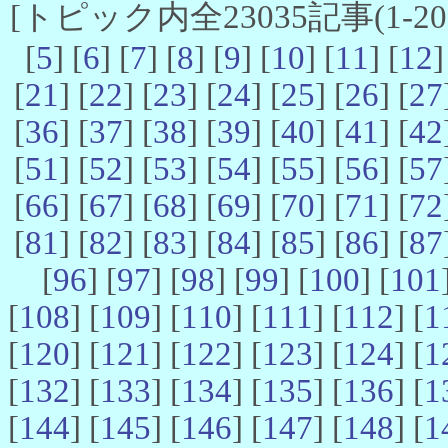
[トピック内全23035記事(1-20 
[
5
] [
6
] [
7
] [
8
] [
9
] [
10
] [
11
] [
12
]
[
21
] [
22
] [
23
] [
24
] [
25
] [
26
] [
27
[
36
] [
37
] [
38
] [
39
] [
40
] [
41
] [
42
[
51
] [
52
] [
53
] [
54
] [
55
] [
56
] [
57
[
66
] [
67
] [
68
] [
69
] [
70
] [
71
] [
72
[
81
] [
82
] [
83
] [
84
] [
85
] [
86
] [
87
[
96
] [
97
] [
98
] [
99
] [
100
] [
101
[
108
] [
109
] [
110
] [
111
] [
112
] [
1
[
120
] [
121
] [
122
] [
123
] [
124
] [
1
[
132
] [
133
] [
134
] [
135
] [
136
] [
1
[
144
] [
145
] [
146
] [
147
] [
148
] [
1