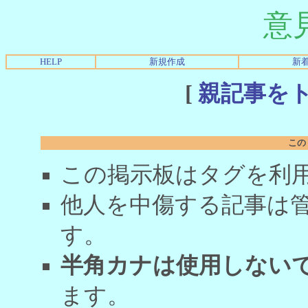
意
HELP
新規作成
新
[
親記事を
この
この掲示板はタグを利
他人を中傷する記事は
す。
半角カナは使用しない
ます。