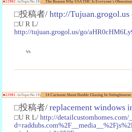
■22982
/inTopicNo.18)
The Reason Why USA THC Is Everyone's Obsession
□投稿者/
http://Tujuan.grogol.us
□U R L/
http://tujuan.grogol.us/go/aHR0
%%
■22981
/inTopicNo.19)
14 Cartoons About Double Glazing In Sittingbourne
□投稿者/
replacement windows in
□U R L/
http://detailcustomhomes.com/
d=raddubs.com%2F__media__%2Fjs%2Fn