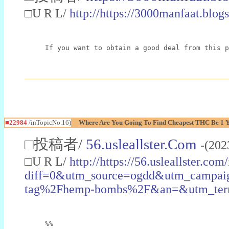
□U R L/
http://https://3000manfaat.blog
If you want to obtain a good deal from this p
■22984
/inTopicNo.16)
Where Are You Going To Find Cheapest THC Be 1 
□投稿者/
56.usleallster.Com
-(202
□U R L/
http://https://56.usleallster.com
diff=0&utm_source=ogdd&utm_campai
tag%2Fhemp-bombs%2F&an=&utm_ter
%%