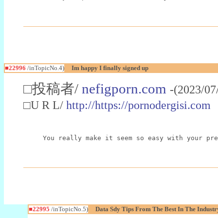
■22996
/inTopicNo.4)
Im happy I finally signed up
□投稿者/
nefigporn.com
-(2023/07
□U R L/
http://https://pornodergisi.com
You really make it seem so easy with your pre
■22995
/inTopicNo.5)
Data Sdy Tips From The Best In The Industr