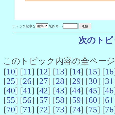
チェック記事を
削除キー/
次のトピ
このトピック内容の全ページ数 
[
10
] [
11
] [
12
] [
13
] [
14
] [
15
] [
16
[
25
] [
26
] [
27
] [
28
] [
29
] [
30
] [
31
[
40
] [
41
] [
42
] [
43
] [
44
] [
45
] [
46
[
55
] [
56
] [
57
] [
58
] [
59
] [
60
] [
61
[
70
] [
71
] [
72
] [
73
] [
74
] [
75
] [
76