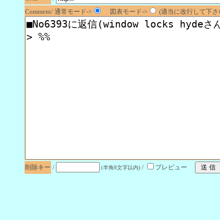
Comment/ 通常モード->
図表モード->
(適当に改行して下さい
削除キー
/
/
プレビュー
(半角8文字以内)