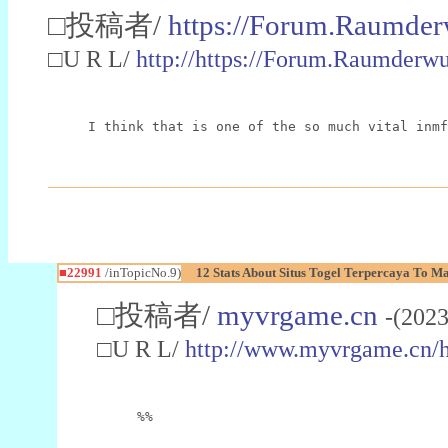
□投稿者/
https://Forum.Raumder
□U R L/
http://https://Forum.Raumder
I think that is one of the so much vital inmf
■22991
/inTopicNo.9)
12 Stats About Situs Togel Terpercaya To M
□投稿者/
myvrgame.cn
-(2023
□U R L/
http://www.myvrgame.cn
%%