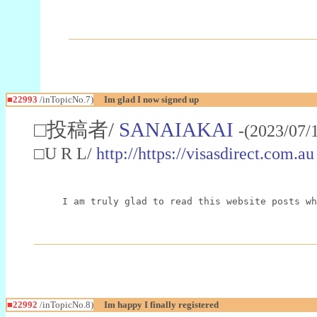
■22993
/inTopicNo.7)
Im glad I now signed up
□投稿者/
SANAIAKAI
-(2023/07/
□U R L/
http://https://visasdirect.com.au
I am truly glad to read this website posts wh
■22992
/inTopicNo.8)
Im happy I finally registered