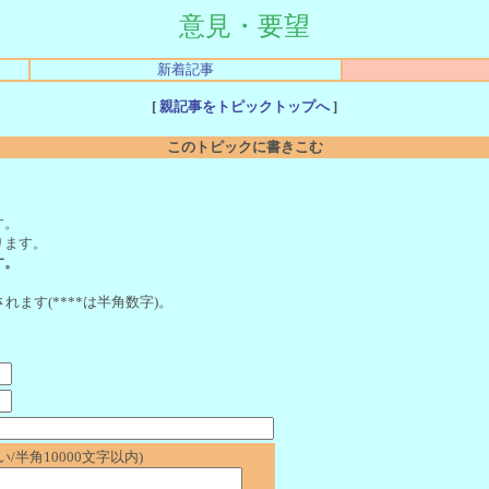
意見・要望
新着記事
[
親記事をトピックトップへ
]
このトピックに書きこむ
。
す。
ります。
す。
れます(****は半角数字)。
/半角10000文字以内)