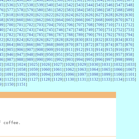
35
] [
536
] [
537
] [
538
] [
539
] [
540
] [
541
] [
542
] [
543
] [
544
] [
545
] [
546
] [
547
] [
548
]
76
] [
577
] [
578
] [
579
] [
580
] [
581
] [
582
] [
583
] [
584
] [
585
] [
586
] [
587
] [
588
] [
589
]
17
] [
618
] [
619
] [
620
] [
621
] [
622
] [
623
] [
624
] [
625
] [
626
] [
627
] [
628
] [
629
] [
630
]
58
] [
659
] [
660
] [
661
] [
662
] [
663
] [
664
] [
665
] [
666
] [
667
] [
668
] [
669
] [
670
] [
671
]
99
] [
700
] [
701
] [
702
] [
703
] [
704
] [
705
] [
706
] [
707
] [
708
] [
709
] [
710
] [
711
] [
712
]
40
] [
741
] [
742
] [
743
] [
744
] [
745
] [
746
] [
747
] [
748
] [
749
] [
750
] [
751
] [
752
] [
753
]
81
] [
782
] [
783
] [
784
] [
785
] [
786
] [
787
] [
788
] [
789
] [
790
] [
791
] [
792
] [
793
] [
794
]
22
] [
823
] [
824
] [
825
] [
826
] [
827
] [
828
] [
829
] [
830
] [
831
] [
832
] [
833
] [
834
] [
835
]
63
] [
864
] [
865
] [
866
] [
867
] [
868
] [
869
] [
870
] [
871
] [
872
] [
873
] [
874
] [
875
] [
876
]
04
] [
905
] [
906
] [
907
] [
908
] [
909
] [
910
] [
911
] [
912
] [
913
] [
914
] [
915
] [
916
] [
917
]
45
] [
946
] [
947
] [
948
] [
949
] [
950
] [
951
] [
952
] [
953
] [
954
] [
955
] [
956
] [
957
] [
958
]
86
] [
987
] [
988
] [
989
] [
990
] [
991
] [
992
] [
993
] [
994
] [
995
] [
996
] [
997
] [
998
] [
999
]
2
] [
1023
] [
1024
] [
1025
] [
1026
] [
1027
] [
1028
] [
1029
] [
1030
] [
1031
] [
1032
] [
1033
]
6
] [
1057
] [
1058
] [
1059
] [
1060
] [
1061
] [
1062
] [
1063
] [
1064
] [
1065
] [
1066
] [
1067
]
0
] [
1091
] [
1092
] [
1093
] [
1094
] [
1095
] [
1096
] [
1097
] [
1098
] [
1099
] [
1100
] [
1101
]
4
] [
1125
] [
1126
] [
1127
] [
1128
] [
1129
] [
1130
] [
1131
] [
1132
] [
1133
] [
1134
] [
1135
]
9
] [
1150
] [
1151
]
f coffee.