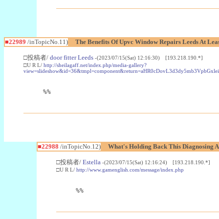
■22989
/inTopicNo.11)
The Benefits Of Upvc Window Repairs Leeds At Leas
□投稿者/
door fitter Leeds
-(2023/07/15(Sat) 12:16:30) [193.218.190.*]
□U R L/
http://sheilagaff.net/index.php/media-gallery?
view=slideshow&id=36&tmpl=component&return=aHR0cDovL3d3dy5mb3Vpb
%%
■22988
/inTopicNo.12)
What's Holding Back This Diagnosing A
□投稿者/
Estella
-(2023/07/15(Sat) 12:16:24) [193.218.190.*]
□U R L/
http://www.gamenglish.com/message/index.php
%%