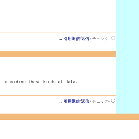
→
引用返信
/
返信
/ チェック-
r providing these kinds of data.
→
引用返信
/
返信
/ チェック-