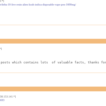
0.*]
t/delta-10-live-resin-alien-kush-indica-disposable-vape-pen-1600mg/
*]
 posts which contains lots  of valuable facts, thanks fo
[38.153.141.*]
4693