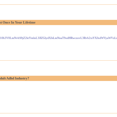
t Once In Your Lifetime
Gxlei10b3V0LmNvbS9jZ2ktYmluL3JlZGlydXJsLmNnaT9odHRwczovL3Rvb2xiYXJxdWVyaW
dult Adhd Industry?