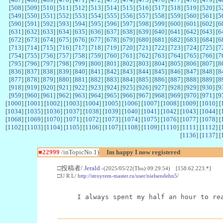
[
508
] [
509
] [
510
] [
511
] [
512
] [
513
] [
514
] [
515
] [
516
] [
517
] [
518
] [
519
] [
520
] [
5
[
549
] [
550
] [
551
] [
552
] [
553
] [
554
] [
555
] [
556
] [
557
] [
558
] [
559
] [
560
] [
561
] [
5
[
590
] [
591
] [
592
] [
593
] [
594
] [
595
] [
596
] [
597
] [
598
] [
599
] [
600
] [
601
] [
602
] [
6
[
631
] [
632
] [
633
] [
634
] [
635
] [
636
] [
637
] [
638
] [
639
] [
640
] [
641
] [
642
] [
643
] [
6
[
672
] [
673
] [
674
] [
675
] [
676
] [
677
] [
678
] [
679
] [
680
] [
681
] [
682
] [
683
] [
684
] [
6
[
713
] [
714
] [
715
] [
716
] [
717
] [
718
] [
719
] [
720
] [
721
] [
722
] [
723
] [
724
] [
725
] [
7
[
754
] [
755
] [
756
] [
757
] [
758
] [
759
] [
760
] [
761
] [
762
] [
763
] [
764
] [
765
] [
766
] [
7
[
795
] [
796
] [
797
] [
798
] [
799
] [
800
] [
801
] [
802
] [
803
] [
804
] [
805
] [
806
] [
807
] [
8
[
836
] [
837
] [
838
] [
839
] [
840
] [
841
] [
842
] [
843
] [
844
] [
845
] [
846
] [
847
] [
848
] [
8
[
877
] [
878
] [
879
] [
880
] [
881
] [
882
] [
883
] [
884
] [
885
] [
886
] [
887
] [
888
] [
889
] [
8
[
918
] [
919
] [
920
] [
921
] [
922
] [
923
] [
924
] [
925
] [
926
] [
927
] [
928
] [
929
] [
930
] [
9
[
959
] [
960
] [
961
] [
962
] [
963
] [
964
] [
965
] [
966
] [
967
] [
968
] [
969
] [
970
] [
971
] [
9
[
1000
] [
1001
] [
1002
] [
1003
] [
1004
] [
1005
] [
1006
] [
1007
] [
1008
] [
1009
] [
1010
] [
[
1034
] [
1035
] [
1036
] [
1037
] [
1038
] [
1039
] [
1040
] [
1041
] [
1042
] [
1043
] [
1044
] [
[
1068
] [
1069
] [
1070
] [
1071
] [
1072
] [
1073
] [
1074
] [
1075
] [
1076
] [
1077
] [
1078
] [
[
1102
] [
1103
] [
1104
] [
1105
] [
1106
] [
1107
] [
1108
] [
1109
] [
1110
] [
1111
] [
1112
] [
[
1136
] [
1137
] [
■22999
/inTopicNo.1)
Im happy I now registered
□投稿者/
Jerald
-(2025/05/22(Thu) 09:29:54) [158.62.223.*]
□U R L/
http://stroyrem-master.ru/user/nielsendehn5/
I always spent my half an hour to re