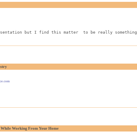
sentation but I find this matter  to be really something
stry
ace.com
p While Working From Your Home