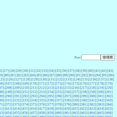
Pass/
6
] [
27
] [
28
] [
29
] [
30
] [
31
] [
32
] [
33
] [
34
] [
35
] [
36
] [
37
] [
38
] [
39
] [
40
] [
41
] [
42
] [
43
]
79
] [
80
] [
81
] [
82
] [
83
] [
84
] [
85
] [
86
] [
87
] [
88
] [
89
] [
90
] [
91
] [
92
] [
93
] [
94
] [
95
] [
96
]
125
] [
126
] [
127
] [
128
] [
129
] [
130
] [
131
] [
132
] [
133
] [
134
] [
135
] [
136
] [
137
] [
138
]
66
] [
167
] [
168
] [
169
] [
170
] [
171
] [
172
] [
173
] [
174
] [
175
] [
176
] [
177
] [
178
] [
179
]
07
] [
208
] [
209
] [
210
] [
211
] [
212
] [
213
] [
214
] [
215
] [
216
] [
217
] [
218
] [
219
] [
220
]
48
] [
249
] [
250
] [
251
] [
252
] [
253
] [
254
] [
255
] [
256
] [
257
] [
258
] [
259
] [
260
] [
261
]
89
] [
290
] [
291
] [
292
] [
293
] [
294
] [
295
] [
296
] [
297
] [
298
] [
299
] [
300
] [
301
] [
302
]
30
] [
331
] [
332
] [
333
] [
334
] [
335
] [
336
] [
337
] [
338
] [
339
] [
340
] [
341
] [
342
] [
343
]
71
] [
372
] [
373
] [
374
] [
375
] [
376
] [
377
] [
378
] [
379
] [
380
] [
381
] [
382
] [
383
] [
384
]
12
] [
413
] [
414
] [
415
] [
416
] [
417
] [
418
] [
419
] [
420
] [
421
] [
422
] [
423
] [
424
] [
425
]
53
] [
454
] [
455
] [
456
] [
457
] [
458
] [
459
] [
460
] [
461
] [
462
] [
463
] [
464
] [
465
] [
466
]
94
] [
495
] [
496
] [
497
] [
498
] [
499
] [
500
] [
501
] [
502
] [
503
] [
504
] [
505
] [
506
] [
507
]