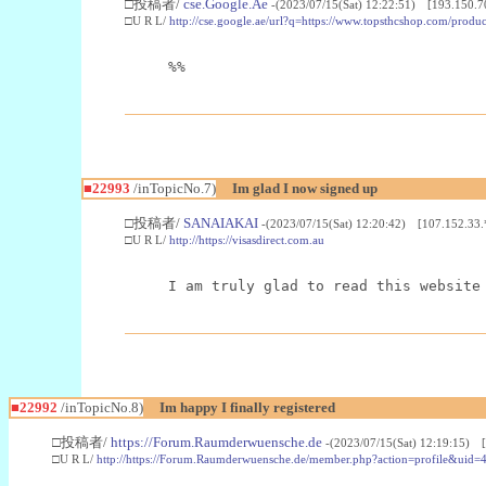
□投稿者/
cse.Google.Ae
-(2023/07/15(Sat) 12:22:51) [193.150.7
□U R L/
http://cse.google.ae/url?q=https://www.topsthcshop.com/produc
%%
■22993
/inTopicNo.7)
Im glad I now signed up
□投稿者/
SANAIAKAI
-(2023/07/15(Sat) 12:20:42) [107.152.33.
□U R L/
http://https://visasdirect.com.au
I am truly glad to read this website
■22992
/inTopicNo.8)
Im happy I finally registered
□投稿者/
https://Forum.Raumderwuensche.de
-(2023/07/15(Sat) 12:19:15) 
□U R L/
http://https://Forum.Raumderwuensche.de/member.php?action=profile&uid=