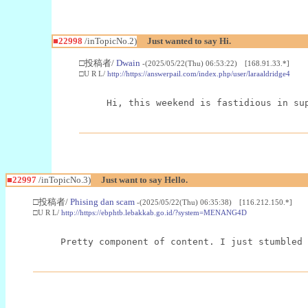
■22998
/inTopicNo.2)
Just wanted to say Hi.
□投稿者/
Dwain
-(2025/05/22(Thu) 06:53:22) [168.91.33.*]
□U R L/
http://https://answerpail.com/index.php/user/laraaldridge4
Hi, this weekend is fastidious in su
■22997
/inTopicNo.3)
Just want to say Hello.
□投稿者/
Phising dan scam
-(2025/05/22(Thu) 06:35:38) [116.212.150.*]
□U R L/
http://https://ebphtb.lebakkab.go.id/?system=MENANG4D
Pretty component of content. I just stumbled 