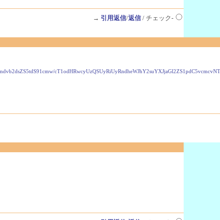
→
引用返信
/
返信
/ チェック-
VzLmdvb2dsZS5tdS91cmw/cT1odHRwcyUzQSUyRiUyRndheWJhY2suYXJjaGl2ZS1pdC5vcmc