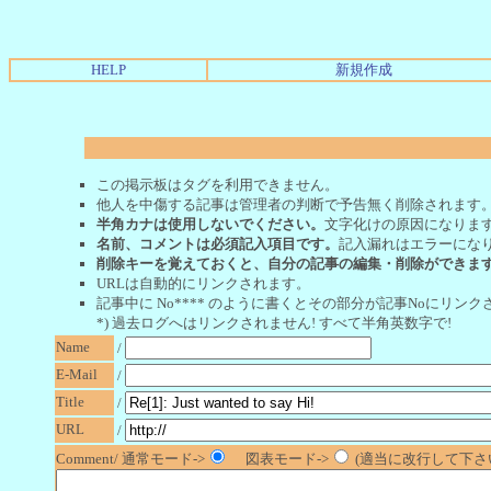
HELP
新規作成
この掲示板はタグを利用できません。
他人を中傷する記事は管理者の判断で予告無く削除されます
半角カナは使用しないでください。
文字化けの原因になりま
名前、コメントは必須記入項目です。
記入漏れはエラーにな
削除キーを覚えておくと、自分の記事の編集・削除ができま
URLは自動的にリンクされます。
記事中に No**** のように書くとその部分が記事Noにリンクさ
*) 過去ログへはリンクされません! すべて半角英数字で!
Name
/
E-Mail
/
Title
/
URL
/
Comment/ 通常モード->
図表モード->
(適当に改行して下さい