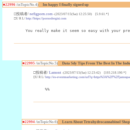
■22996
/inTopicNo.4)
Im happy I finally signed up
□投稿者/
nefigporn.com
-(2023/07/15(Sat) 12:25:50) [5.9.61.*]
□U R L/
http://https://pornodergisi.com
You really make it seem so easy with your pre
■22995
/inTopicNo.5)
Data Sdy Tips From The Best In The Indu
□投稿者/
Lamont
-(2023/07/15(Sat) 12:23:42) [193.218.190.*]
□U R L/
http://es-eventmarketing.com/url?q=https%3A%2F%2Fjamssp
%%
■22994
/inTopicNo.6)
Learn About Tetrahydrocannabinol Sho