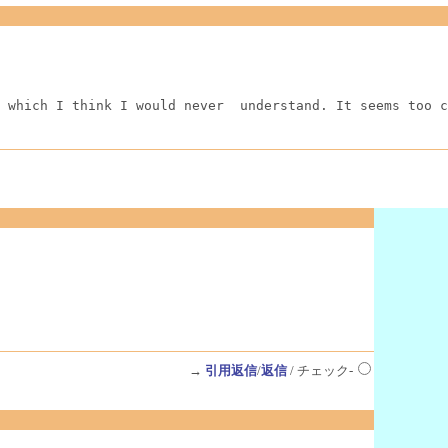
 which I think I would never  understand. It seems too c
→
引用返信
/
返信
/ チェック-