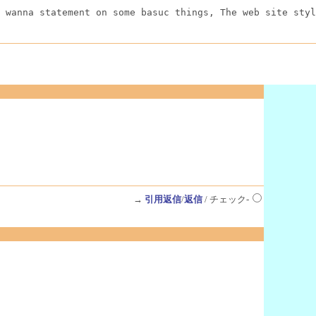
 wanna statement on some basuc things, The web site styl
→
引用返信
/
返信
/ チェック-