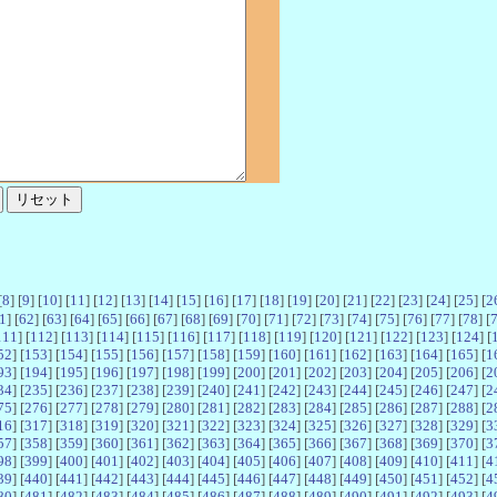
[
8
] [
9
] [
10
] [
11
] [
12
] [
13
] [
14
] [
15
] [
16
] [
17
] [
18
] [
19
] [
20
] [
21
] [
22
] [
23
] [
24
] [
25
] [
2
1
] [
62
] [
63
] [
64
] [
65
] [
66
] [
67
] [
68
] [
69
] [
70
] [
71
] [
72
] [
73
] [
74
] [
75
] [
76
] [
77
] [
78
] [
111
] [
112
] [
113
] [
114
] [
115
] [
116
] [
117
] [
118
] [
119
] [
120
] [
121
] [
122
] [
123
] [
124
] [
52
] [
153
] [
154
] [
155
] [
156
] [
157
] [
158
] [
159
] [
160
] [
161
] [
162
] [
163
] [
164
] [
165
] [
1
93
] [
194
] [
195
] [
196
] [
197
] [
198
] [
199
] [
200
] [
201
] [
202
] [
203
] [
204
] [
205
] [
206
] [
2
34
] [
235
] [
236
] [
237
] [
238
] [
239
] [
240
] [
241
] [
242
] [
243
] [
244
] [
245
] [
246
] [
247
] [
2
75
] [
276
] [
277
] [
278
] [
279
] [
280
] [
281
] [
282
] [
283
] [
284
] [
285
] [
286
] [
287
] [
288
] [
2
16
] [
317
] [
318
] [
319
] [
320
] [
321
] [
322
] [
323
] [
324
] [
325
] [
326
] [
327
] [
328
] [
329
] [
3
57
] [
358
] [
359
] [
360
] [
361
] [
362
] [
363
] [
364
] [
365
] [
366
] [
367
] [
368
] [
369
] [
370
] [
3
98
] [
399
] [
400
] [
401
] [
402
] [
403
] [
404
] [
405
] [
406
] [
407
] [
408
] [
409
] [
410
] [
411
] [
4
39
] [
440
] [
441
] [
442
] [
443
] [
444
] [
445
] [
446
] [
447
] [
448
] [
449
] [
450
] [
451
] [
452
] [
4
80
] [
481
] [
482
] [
483
] [
484
] [
485
] [
486
] [
487
] [
488
] [
489
] [
490
] [
491
] [
492
] [
493
] [
4