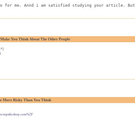
o for me. Annd i am satisfied studying your article. But
o Make You Think About The Other People
.*]
1
e More Risky Than You Think
www.topsthcshop.com%2F