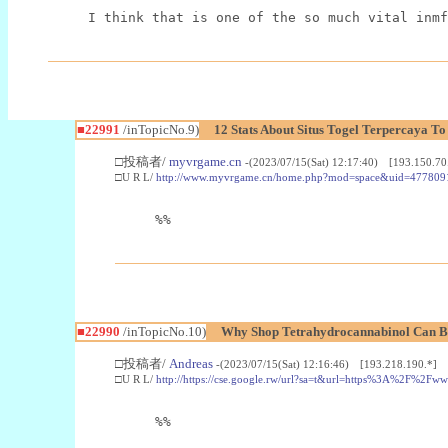
I think that is one of the so much vital inmf
■22991
/inTopicNo.9)
12 Stats About Situs Togel Terpercaya T
□投稿者/
myvrgame.cn
-(2023/07/15(Sat) 12:17:40) [193.150.70
□U R L/
http://www.myvrgame.cn/home.php?mod=space&uid=477809
%%
■22990
/inTopicNo.10)
Why Shop Tetrahydrocannabinol Can B
□投稿者/
Andreas
-(2023/07/15(Sat) 12:16:46) [193.218.190.*]
□U R L/
http://https://cse.google.rw/url?sa=t&url=https%3A%2F%2F
%%