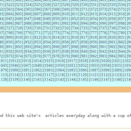
21
] [
522
] [
523
] [
524
] [
525
] [
526
] [
527
] [
528
] [
529
] [
530
] [
531
] [
532
] [
533
] [
534
] [
5
62
] [
563
] [
564
] [
565
] [
566
] [
567
] [
568
] [
569
] [
570
] [
571
] [
572
] [
573
] [
574
] [
575
] [
5
03
] [
604
] [
605
] [
606
] [
607
] [
608
] [
609
] [
610
] [
611
] [
612
] [
613
] [
614
] [
615
] [
616
] [
6
44
] [
645
] [
646
] [
647
] [
648
] [
649
] [
650
] [
651
] [
652
] [
653
] [
654
] [
655
] [
656
] [
657
] [
6
85
] [
686
] [
687
] [
688
] [
689
] [
690
] [
691
] [
692
] [
693
] [
694
] [
695
] [
696
] [
697
] [
698
] [
6
26
] [
727
] [
728
] [
729
] [
730
] [
731
] [
732
] [
733
] [
734
] [
735
] [
736
] [
737
] [
738
] [
739
] [
7
67
] [
768
] [
769
] [
770
] [
771
] [
772
] [
773
] [
774
] [
775
] [
776
] [
777
] [
778
] [
779
] [
780
] [
7
08
] [
809
] [
810
] [
811
] [
812
] [
813
] [
814
] [
815
] [
816
] [
817
] [
818
] [
819
] [
820
] [
821
] [
8
49
] [
850
] [
851
] [
852
] [
853
] [
854
] [
855
] [
856
] [
857
] [
858
] [
859
] [
860
] [
861
] [
862
] [
8
90
] [
891
] [
892
] [
893
] [
894
] [
895
] [
896
] [
897
] [
898
] [
899
] [
900
] [
901
] [
902
] [
903
] [
9
31
] [
932
] [
933
] [
934
] [
935
] [
936
] [
937
] [
938
] [
939
] [
940
] [
941
] [
942
] [
943
] [
944
] [
9
72
] [
973
] [
974
] [
975
] [
976
] [
977
] [
978
] [
979
] [
980
] [
981
] [
982
] [
983
] [
984
] [
985
] [
9
1011
] [
1012
] [
1013
] [
1014
] [
1015
] [
1016
] [
1017
] [
1018
] [
1019
] [
1020
] [
1021
] [
102
1045
] [
1046
] [
1047
] [
1048
] [
1049
] [
1050
] [
1051
] [
1052
] [
1053
] [
1054
] [
1055
] [
105
1079
] [
1080
] [
1081
] [
1082
] [
1083
] [
1084
] [
1085
] [
1086
] [
1087
] [
1088
] [
1089
] [
109
1113
] [
1114
] [
1115
] [
1116
] [
1117
] [
1118
] [
1119
] [
1120
] [
1121
] [
1122
] [
1123
] [
112
1138
] [
1139
] [
1140
] [
1141
] [
1142
] [
1143
] [
1144
] [
1145
] [
1146
] [
1147
] [
1148
] [
114
ad this web site's  articles everyday along with a cup o