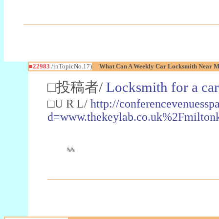
■22983
/inTopicNo.17)
What Can A Weekly Car Locksmith Near Me
□投稿者/
Locksmith for a car
□U R L/
http://conferencevenuessp
d=www.thekeylab.co.uk%2Fmiltonk
%%