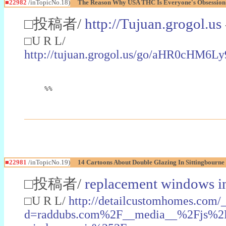
■22982
/inTopicNo.18)
The Reason Why USA THC Is Everyone's Obsession
□投稿者/
http://Tujuan.grogol.us
□U R L/
http://tujuan.grogol.us/go/aHR0
%%
■22981
/inTopicNo.19)
14 Cartoons About Double Glazing In Sittingbourne
□投稿者/
replacement windows in
□U R L/
http://detailcustomhomes.com/
d=raddubs.com%2F__media__%2Fjs%2Fn