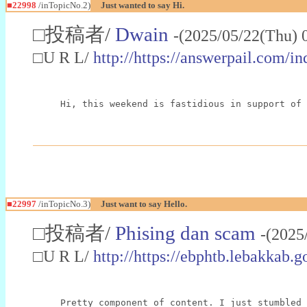
■22998
/inTopicNo.2)
Just wanted to say Hi.
□投稿者/
Dwain
-(2025/05/22(Thu) 
□U R L/
http://https://answerpail.com/i
Hi, this weekend is fastidious in support of 
■22997
/inTopicNo.3)
Just want to say Hello.
□投稿者/
Phising dan scam
-(2025
□U R L/
http://https://ebphtb.lebakk
Pretty component of content. I just stumbled 