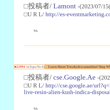
□投稿者/
Lamont
-(2023/07/15
□U R L/
http://es-eventmarketin
%%
■22994
/inTopicNo.6)
Learn About Tetrahydrocannabinol Shop W
□投稿者/
cse.Google.Ae
-(202
□U R L/
http://cse.google.ae/url?q
live-resin-alien-kush-indica-dispo
%%