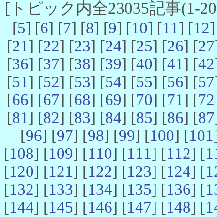
[トピック内全23035記事(1-20 
[
5
] [
6
] [
7
] [
8
] [
9
] [
10
] [
11
] [
12
]
[
21
] [
22
] [
23
] [
24
] [
25
] [
26
] [
27
[
36
] [
37
] [
38
] [
39
] [
40
] [
41
] [
42
[
51
] [
52
] [
53
] [
54
] [
55
] [
56
] [
57
[
66
] [
67
] [
68
] [
69
] [
70
] [
71
] [
72
[
81
] [
82
] [
83
] [
84
] [
85
] [
86
] [
87
[
96
] [
97
] [
98
] [
99
] [
100
] [
101
[
108
] [
109
] [
110
] [
111
] [
112
] [
1
[
120
] [
121
] [
122
] [
123
] [
124
] [
1
[
132
] [
133
] [
134
] [
135
] [
136
] [
1
[
144
] [
145
] [
146
] [
147
] [
148
] [
1