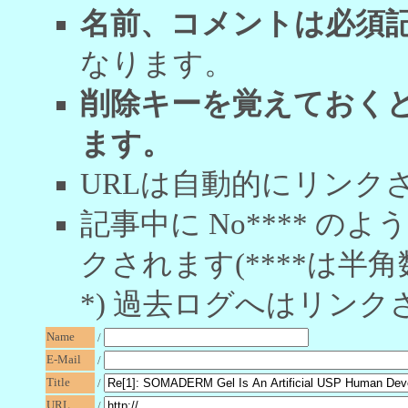
名前、コメントは必須
なります。
削除キーを覚えておく
ます。
URLは自動的にリンク
記事中に No**** 
クされます(****は半角
*) 過去ログへはリンク
Name
/
E-Mail
/
Title
/
URL
/