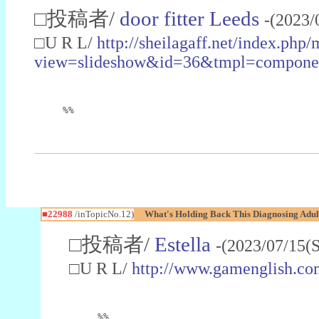
□投稿者/
door fitter Leeds
-(2023/
□U R L/
http://sheilagaff.net/index.php/
view=slideshow&id=36&tmpl=comp
%%
■22988
/inTopicNo.12)
What's Holding Back This Diagnosing Adul
□投稿者/
Estella
-(2023/07/15(
□U R L/
http://www.gamenglish.co
%%