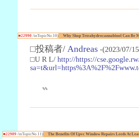
■22990
/inTopicNo.10)
Why Shop Tetrahydrocannabinol Can Be M
□投稿者/
Andreas
-(2023/07/15
□U R L/
http://https://cse.google.rw
sa=t&url=https%3A%2F%2Fwww.t
%%
■22989
/inTopicNo.11)
The Benefits Of Upvc Window Repairs Leeds At Leas