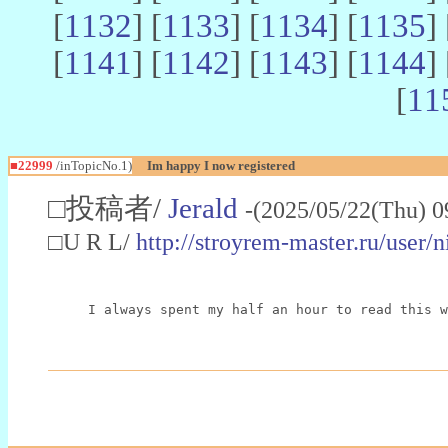
[
1132
] [
1133
] [
1134
] [
1135
] 
[
1141
] [
1142
] [
1143
] [
1144
] 
[
11
■22999
/inTopicNo.1)
Im happy I now registered
□投稿者/
Jerald
-(2025/05/22(Thu) 0
□U R L/
http://stroyrem-master.ru/user/
I always spent my half an hour to read this w