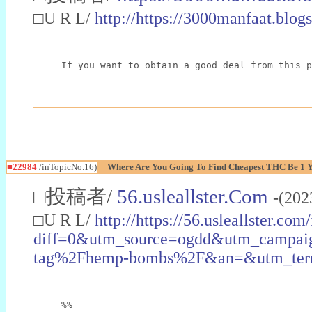
□U R L/
http://https://3000manfaat.blog
If you want to obtain a good deal from this p
■22984
/inTopicNo.16)
Where Are You Going To Find Cheapest THC Be 1 
□投稿者/
56.usleallster.Com
-(202
□U R L/
http://https://56.usleallster.com
diff=0&utm_source=ogdd&utm_campai
tag%2Fhemp-bombs%2F&an=&utm_ter
%%