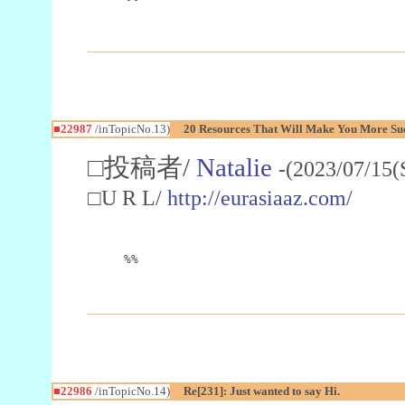
■22987
/inTopicNo.13)
20 Resources That Will Make You More Succ
□投稿者/
Natalie
-(2023/07/15(
□U R L/
http://eurasiaaz.com/
%%
■22986
/inTopicNo.14)
Re[231]: Just wanted to say Hi.