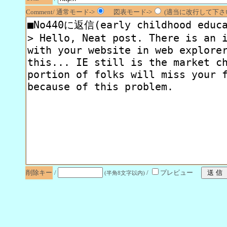
Comment/ 通常モード->
図表モード->
(適当に改行して下さい
削除キー
/
/
プレビュー
(半角8文字以内)