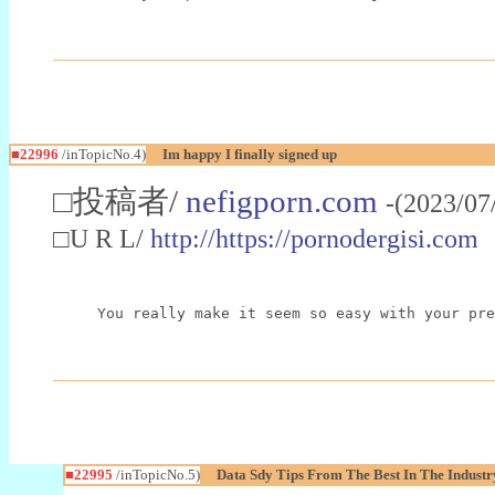
■22996
/inTopicNo.4)
Im happy I finally signed up
□投稿者/
nefigporn.com
-(2023/07
□U R L/
http://https://pornodergisi.com
You really make it seem so easy with your pre
■22995
/inTopicNo.5)
Data Sdy Tips From The Best In The Industr