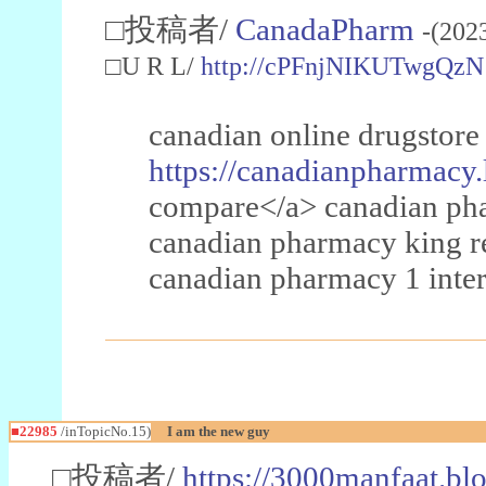
□投稿者/
CanadaPharm
-(202
□U R L/
http://cPFnjNIKUTwgQzN
canadian online drugstore
https://canadianpharmacy.
compare</a> canadian pha
canadian pharmacy king 
canadian pharmacy 1 inter
■22985
/inTopicNo.15)
I am the new guy
□投稿者/
https://3000manfaat.bl