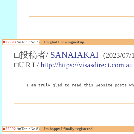
■22993
/inTopicNo.7)
Im glad I now signed up
□投稿者/
SANAIAKAI
-(2023/07/
□U R L/
http://https://visasdirect.com.au
I am truly glad to read this website posts wh
■22992
/inTopicNo.8)
Im happy I finally registered