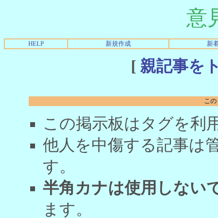
意
HELP
新規作成
新
[
親記事を
この
この掲示板はタグを利
他人を中傷する記事は
す。
半角カナは使用しない
ます。