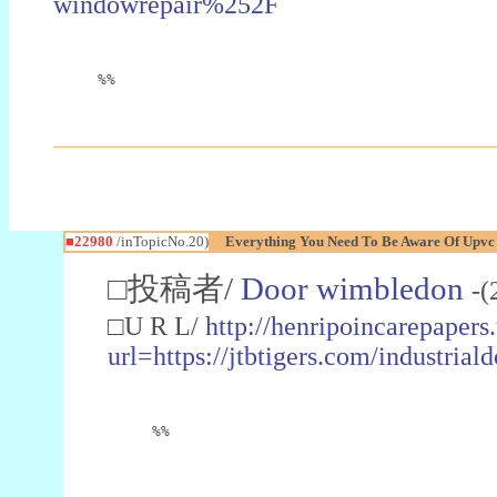
windowrepair%252F
%%
■22980
/inTopicNo.20)
Everything You Need To Be Aware Of Upv
□投稿者/
Door wimbledon
-(
□U R L/
http://henripoincarepapers
url=https://jtbtigers.com/industr
%%