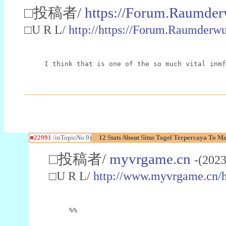
□投稿者/
https://Forum.Raumder
□U R L/
http://https://Forum.Raumder
I think that is one of the so much vital inmf
■22991
/inTopicNo.9)
12 Stats About Situs Togel Terpercaya To M
□投稿者/
myvrgame.cn
-(2023
□U R L/
http://www.myvrgame.cn
%%