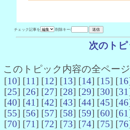
チェック記事を
削除キー/
次のトピ
このトピック内容の全ページ数 
[
10
] [
11
] [
12
] [
13
] [
14
] [
15
] [
16
[
25
] [
26
] [
27
] [
28
] [
29
] [
30
] [
31
[
40
] [
41
] [
42
] [
43
] [
44
] [
45
] [
46
[
55
] [
56
] [
57
] [
58
] [
59
] [
60
] [
61
[
70
] [
71
] [
72
] [
73
] [
74
] [
75
] [
76