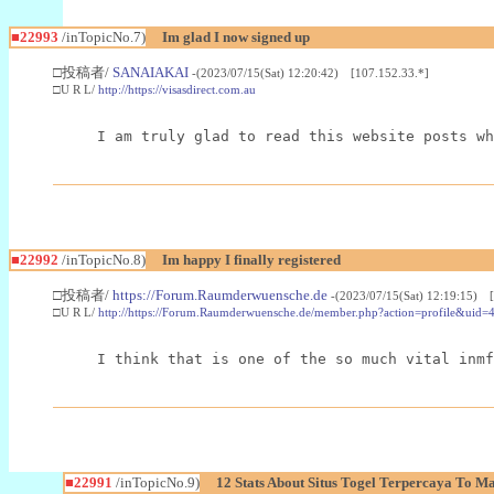
■22993
/inTopicNo.7)
Im glad I now signed up
□投稿者/
SANAIAKAI
-(2023/07/15(Sat) 12:20:42) [107.152.33.*]
□U R L/
http://https://visasdirect.com.au
I am truly glad to read this website posts wh
■22992
/inTopicNo.8)
Im happy I finally registered
□投稿者/
https://Forum.Raumderwuensche.de
-(2023/07/15(Sat) 12:19:15) 
□U R L/
http://https://Forum.Raumderwuensche.de/member.php?action=profile&uid=
I think that is one of the so much vital inmf
■22991
/inTopicNo.9)
12 Stats About Situs Togel Terpercaya To M