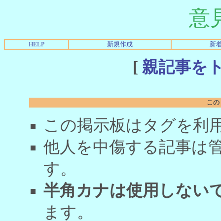
意
HELP
新規作成
新
[
親記事を
この
この掲示板はタグを利
他人を中傷する記事は
す。
半角カナは使用しない
ます。