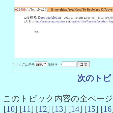
■22980
/inTopicNo.20)
Everything You Need To Be Aware Of Upv
□投稿者/
Door wimbledon
-(2023/07/15(Sat) 12:09:43) [193.150.70
□U R L/
http://henripoincarepapers.univ-nantes.fr/en/framepdf.php?url=ht
%%
チェック記事を
削除キー/
次のトピ
このトピック内容の全ページ数 
[
10
] [
11
] [
12
] [
13
] [
14
] [
15
] [
16