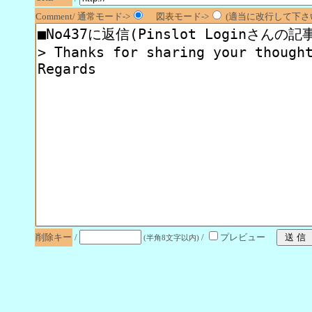
Comment/ 通常モード->
図表モード->
(適当に改行して下さい
削除キー
/
/
プレビュー
(半角8文字以内)