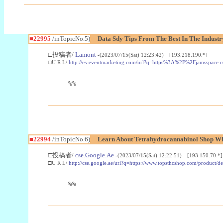
■22995
/inTopicNo.5)
Data Sdy Tips From The Best In The Industr
□投稿者/
Lamont
-(2023/07/15(Sat) 12:23:42) [193.218.190.*]
□U R L/
http://es-eventmarketing.com/url?q=https%3A%2F%2Fjamsspace.
%%
■22994
/inTopicNo.6)
Learn About Tetrahydrocannabinol Shop W
□投稿者/
cse.Google.Ae
-(2023/07/15(Sat) 12:22:51) [193.150.70.*]
□U R L/
http://cse.google.ae/url?q=https://www.topsthcshop.com/product/d
%%