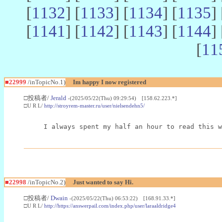
[
1132
] [
1133
] [
1134
] [
1135
] 
[
1141
] [
1142
] [
1143
] [
1144
] 
[
11
■22999
/inTopicNo.1)
Im happy I now registered
□投稿者/
Jerald
-(2025/05/22(Thu) 09:29:54) [158.62.223.*]
□U R L/
http://stroyrem-master.ru/user/nielsendehn5/
I always spent my half an hour to read this w
■22998
/inTopicNo.2)
Just wanted to say Hi.
□投稿者/
Dwain
-(2025/05/22(Thu) 06:53:22) [168.91.33.*]
□U R L/
http://https://answerpail.com/index.php/user/laraaldridge4