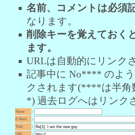
名前、コメントは必須
なります。
削除キーを覚えておく
ます。
URLは自動的にリンク
記事中に No**** 
クされます(****は半角
*) 過去ログへはリンク
Name
/
E-Mail
/
Title
/
URL
/