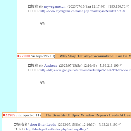
□投稿者/
myvrgame.cn
-(2023/07/15(Sat) 12:17:40) [193.150.70.*]
□U R L/
http://www.myvrgame.cn/home.php?mod=space&uid=4778091
%%
■22990
/inTopicNo.10)
Why Shop Tetrahydrocannabinol Can Be M
□投稿者/
Andreas
-(2023/07/15(Sat) 12:16:46) [193.218.190.*]
□U R L/
http://https://cse.google.rw/url?sa=t&url=https%3A%2F%2Fwww.
%%
■22989
/inTopicNo.11)
The Benefits Of Upvc Window Repairs Leeds At Leas
□投稿者/
door fitter Leeds
-(2023/07/15(Sat) 12:16:30) [193.218.190.*]
□U R L/
http://sheilagaff.net/index.php/media-gallery?