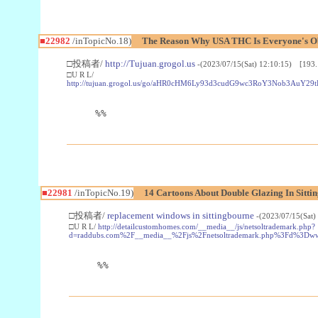
■22982
/inTopicNo.18)
The Reason Why USA THC Is Everyone's Ob
□投稿者/
http://Tujuan.grogol.us
-(2023/07/15(Sat) 12:10:15) [193.
□U R L/
http://tujuan.grogol.us/go/aHR0cHM6Ly93d3cudG9wc3RoY3Nob3A
%%
■22981
/inTopicNo.19)
14 Cartoons About Double Glazing In Sitti
□投稿者/
replacement windows in sittingbourne
-(2023/07/15(Sat)
□U R L/
http://detailcustomhomes.com/__media__/js/netsoltrademark.php?
d=raddubs.com%2F__media__%2Fjs%2Fnetsoltrademark.php%3Fd%3Dwww
%%