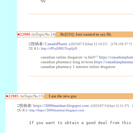
%%
■22986
/inTopicNo.14)
Re[231]: Just wanted to say Hi.
□投稿者/
CanadaPharm
-(2023/07/15(Sat) 12:14:57) [178.159.37.*]
□U R L/
http://cPFnjNIKUTwgQzN
canadian online drugstore <a href="
https://canadianphar
canadian pharmacy king reviews
https://canadianpharmac
canadian pharmacy 1 internet online drugstore
■22985
/inTopicNo.15)
I am the new guy
□投稿者/
https://3000manfaat.blogspot.com
-(2023/07/15(Sat) 12:11:37) 
□U R L/
http://https://3000manfaat.blogspot.com
If you want to obtain a good deal from this