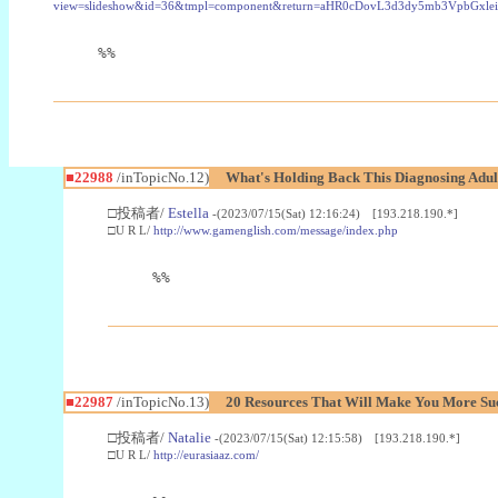
view=slideshow&id=36&tmpl=component&return=aHR0cDovL3d3dy5mb3Vpb
%%
■22988
/inTopicNo.12)
What's Holding Back This Diagnosing Adul
□投稿者/
Estella
-(2023/07/15(Sat) 12:16:24) [193.218.190.*]
□U R L/
http://www.gamenglish.com/message/index.php
%%
■22987
/inTopicNo.13)
20 Resources That Will Make You More Succ
□投稿者/
Natalie
-(2023/07/15(Sat) 12:15:58) [193.218.190.*]
□U R L/
http://eurasiaaz.com/