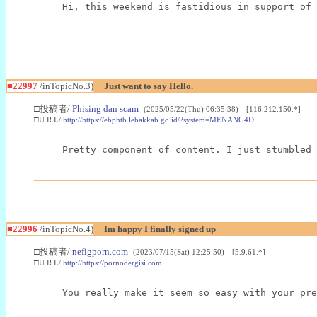
Hi, this weekend is fastidious in support of 
■22997
/inTopicNo.3)
Just want to say Hello.
□投稿者/
Phising dan scam
-(2025/05/22(Thu) 06:35:38) [116.212.150.*]
□U R L/
http://https://ebphtb.lebakkab.go.id/?system=MENANG4D
Pretty component of content. I just stumbled 
■22996
/inTopicNo.4)
Im happy I finally signed up
□投稿者/
nefigporn.com
-(2023/07/15(Sat) 12:25:50) [5.9.61.*]
□U R L/
http://https://pornodergisi.com
You really make it seem so easy with your pre