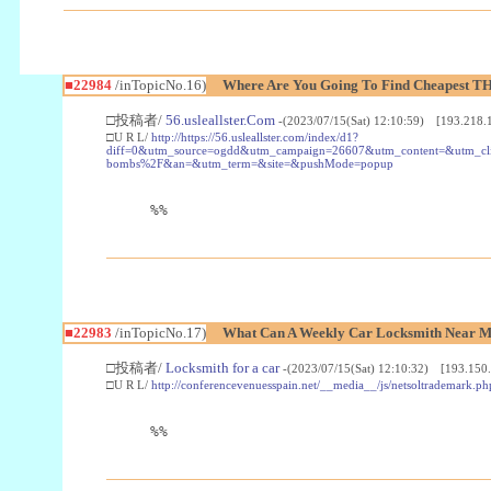
■22984
/inTopicNo.16)
Where Are You Going To Find Cheapest TH
□投稿者/
56.usleallster.Com
-(2023/07/15(Sat) 12:10:59) [193.218.
□U R L/
http://https://56.usleallster.com/index/d1?
diff=0&utm_source=ogdd&utm_campaign=26607&utm_content=&utm_cl
bombs%2F&an=&utm_term=&site=&pushMode=popup
%%
■22983
/inTopicNo.17)
What Can A Weekly Car Locksmith Near Me
□投稿者/
Locksmith for a car
-(2023/07/15(Sat) 12:10:32) [193.150.
□U R L/
http://conferencevenuesspain.net/__media__/js/netsoltrademark
%%