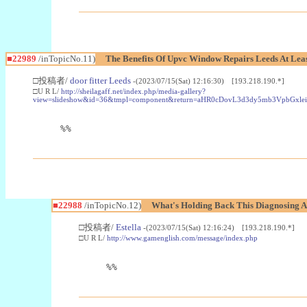
■22989
/inTopicNo.11)
The Benefits Of Upvc Window Repairs Leeds At Leas
□投稿者/
door fitter Leeds
-(2023/07/15(Sat) 12:16:30) [193.218.190.*]
□U R L/
http://sheilagaff.net/index.php/media-gallery?
view=slideshow&id=36&tmpl=component&return=aHR0cDovL3d3dy5mb3Vpb
%%
■22988
/inTopicNo.12)
What's Holding Back This Diagnosing A
□投稿者/
Estella
-(2023/07/15(Sat) 12:16:24) [193.218.190.*]
□U R L/
http://www.gamenglish.com/message/index.php
%%