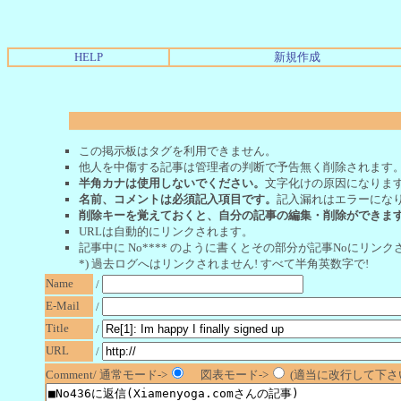
HELP
新規作成
この掲示板はタグを利用できません。
他人を中傷する記事は管理者の判断で予告無く削除されます
半角カナは使用しないでください。
文字化けの原因になりま
名前、コメントは必須記入項目です。
記入漏れはエラーにな
削除キーを覚えておくと、自分の記事の編集・削除ができま
URLは自動的にリンクされます。
記事中に No**** のように書くとその部分が記事Noにリンクさ
*) 過去ログへはリンクされません! すべて半角英数字で!
Name
/
E-Mail
/
Title
/
URL
/
Comment/ 通常モード->
図表モード->
(適当に改行して下さい