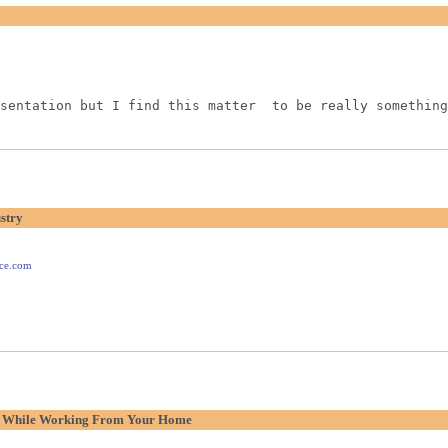
sentation but I find this matter  to be really something
stry
ace.com
p While Working From Your Home