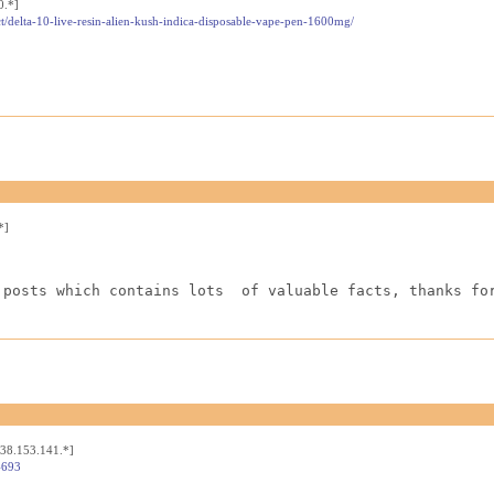
0.*]
t/delta-10-live-resin-alien-kush-indica-disposable-vape-pen-1600mg/
*]
 posts which contains lots  of valuable facts, thanks fo
[38.153.141.*]
4693