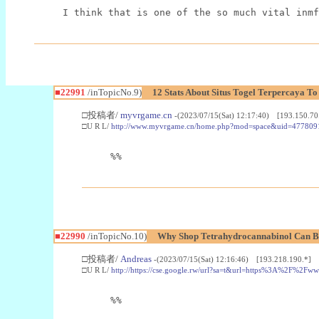
I think that is one of the so much vital inmf
■22991
/inTopicNo.9)
12 Stats About Situs Togel Terpercaya T
□投稿者/
myvrgame.cn
-(2023/07/15(Sat) 12:17:40) [193.150.70
□U R L/
http://www.myvrgame.cn/home.php?mod=space&uid=477809
%%
■22990
/inTopicNo.10)
Why Shop Tetrahydrocannabinol Can B
□投稿者/
Andreas
-(2023/07/15(Sat) 12:16:46) [193.218.190.*]
□U R L/
http://https://cse.google.rw/url?sa=t&url=https%3A%2F%2F
%%