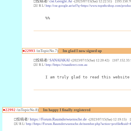
□投稿者/
cse.Google.Ae
-(2023/07/15(Sat) 12:22:51) [193.150.7
□U R L/
http://cse.google.ae/url?q=https://www.topsthcshop.com/produc
%%
■22993
/inTopicNo.7)
Im glad I now signed up
□投稿者/
SANAIAKAI
-(2023/07/15(Sat) 12:20:42) [107.152.33.
□U R L/
http://https://visasdirect.com.au
I am truly glad to read this website
■22992
/inTopicNo.8)
Im happy I finally registered
□投稿者/
https://Forum.Raumderwuensche.de
-(2023/07/15(Sat) 12:19:15) 
□U R L/
http://https://Forum.Raumderwuensche.de/member.php?action=profile&uid=