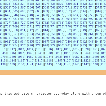
21
] [
522
] [
523
] [
524
] [
525
] [
526
] [
527
] [
528
] [
529
] [
530
] [
531
] [
532
] [
533
] [
534
] [
5
62
] [
563
] [
564
] [
565
] [
566
] [
567
] [
568
] [
569
] [
570
] [
571
] [
572
] [
573
] [
574
] [
575
] [
5
03
] [
604
] [
605
] [
606
] [
607
] [
608
] [
609
] [
610
] [
611
] [
612
] [
613
] [
614
] [
615
] [
616
] [
6
44
] [
645
] [
646
] [
647
] [
648
] [
649
] [
650
] [
651
] [
652
] [
653
] [
654
] [
655
] [
656
] [
657
] [
6
85
] [
686
] [
687
] [
688
] [
689
] [
690
] [
691
] [
692
] [
693
] [
694
] [
695
] [
696
] [
697
] [
698
] [
6
26
] [
727
] [
728
] [
729
] [
730
] [
731
] [
732
] [
733
] [
734
] [
735
] [
736
] [
737
] [
738
] [
739
] [
7
67
] [
768
] [
769
] [
770
] [
771
] [
772
] [
773
] [
774
] [
775
] [
776
] [
777
] [
778
] [
779
] [
780
] [
7
08
] [
809
] [
810
] [
811
] [
812
] [
813
] [
814
] [
815
] [
816
] [
817
] [
818
] [
819
] [
820
] [
821
] [
8
49
] [
850
] [
851
] [
852
] [
853
] [
854
] [
855
] [
856
] [
857
] [
858
] [
859
] [
860
] [
861
] [
862
] [
8
90
] [
891
] [
892
] [
893
] [
894
] [
895
] [
896
] [
897
] [
898
] [
899
] [
900
] [
901
] [
902
] [
903
] [
9
31
] [
932
] [
933
] [
934
] [
935
] [
936
] [
937
] [
938
] [
939
] [
940
] [
941
] [
942
] [
943
] [
944
] [
9
72
] [
973
] [
974
] [
975
] [
976
] [
977
] [
978
] [
979
] [
980
] [
981
] [
982
] [
983
] [
984
] [
985
] [
9
1011
] [
1012
] [
1013
] [
1014
] [
1015
] [
1016
] [
1017
] [
1018
] [
1019
] [
1020
] [
1021
] [
102
1045
] [
1046
] [
1047
] [
1048
] [
1049
] [
1050
] [
1051
] [
1052
] [
1053
] [
1054
] [
1055
] [
105
1079
] [
1080
] [
1081
] [
1082
] [
1083
] [
1084
] [
1085
] [
1086
] [
1087
] [
1088
] [
1089
] [
109
1113
] [
1114
] [
1115
] [
1116
] [
1117
] [
1118
] [
1119
] [
1120
] [
1121
] [
1122
] [
1123
] [
112
1138
] [
1139
] [
1140
] [
1141
] [
1142
] [
1143
] [
1144
] [
1145
] [
1146
] [
1147
] [
1148
] [
114
ad this web site's  articles everyday along with a cup o