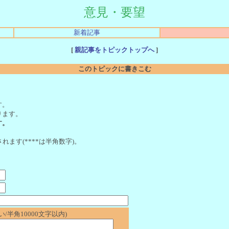
意見・要望
新着記事
[
親記事をトピックトップへ
]
このトピックに書きこむ
。
す。
ります。
す。
れます(****は半角数字)。
/半角10000文字以内)