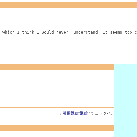
 which I think I would never  understand. It seems too c
→
引用返信
/
返信
/ チェック-