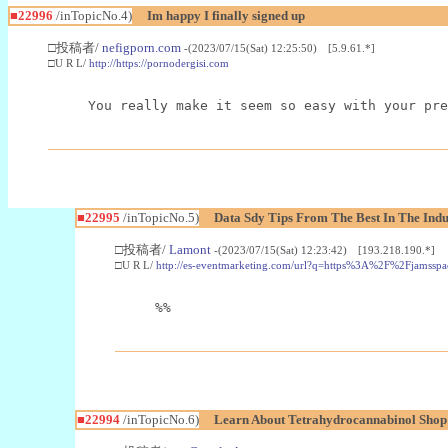
■22996
/inTopicNo.4)
Im happy I finally signed up
□投稿者/
nefigporn.com
-(2023/07/15(Sat) 12:25:50) [5.9.61.*]
□U R L/
http://https://pornodergisi.com
You really make it seem so easy with your pre
■22995
/inTopicNo.5)
Data Sdy Tips From The Best In The Indu
□投稿者/
Lamont
-(2023/07/15(Sat) 12:23:42) [193.218.190.*]
□U R L/
http://es-eventmarketing.com/url?q=https%3A%2F%2Fjamssp
%%
■22994
/inTopicNo.6)
Learn About Tetrahydrocannabinol Sho