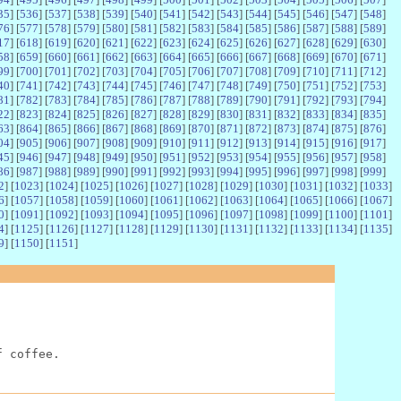
35
] [
536
] [
537
] [
538
] [
539
] [
540
] [
541
] [
542
] [
543
] [
544
] [
545
] [
546
] [
547
] [
548
]
76
] [
577
] [
578
] [
579
] [
580
] [
581
] [
582
] [
583
] [
584
] [
585
] [
586
] [
587
] [
588
] [
589
]
17
] [
618
] [
619
] [
620
] [
621
] [
622
] [
623
] [
624
] [
625
] [
626
] [
627
] [
628
] [
629
] [
630
]
58
] [
659
] [
660
] [
661
] [
662
] [
663
] [
664
] [
665
] [
666
] [
667
] [
668
] [
669
] [
670
] [
671
]
99
] [
700
] [
701
] [
702
] [
703
] [
704
] [
705
] [
706
] [
707
] [
708
] [
709
] [
710
] [
711
] [
712
]
40
] [
741
] [
742
] [
743
] [
744
] [
745
] [
746
] [
747
] [
748
] [
749
] [
750
] [
751
] [
752
] [
753
]
81
] [
782
] [
783
] [
784
] [
785
] [
786
] [
787
] [
788
] [
789
] [
790
] [
791
] [
792
] [
793
] [
794
]
22
] [
823
] [
824
] [
825
] [
826
] [
827
] [
828
] [
829
] [
830
] [
831
] [
832
] [
833
] [
834
] [
835
]
63
] [
864
] [
865
] [
866
] [
867
] [
868
] [
869
] [
870
] [
871
] [
872
] [
873
] [
874
] [
875
] [
876
]
04
] [
905
] [
906
] [
907
] [
908
] [
909
] [
910
] [
911
] [
912
] [
913
] [
914
] [
915
] [
916
] [
917
]
45
] [
946
] [
947
] [
948
] [
949
] [
950
] [
951
] [
952
] [
953
] [
954
] [
955
] [
956
] [
957
] [
958
]
86
] [
987
] [
988
] [
989
] [
990
] [
991
] [
992
] [
993
] [
994
] [
995
] [
996
] [
997
] [
998
] [
999
]
2
] [
1023
] [
1024
] [
1025
] [
1026
] [
1027
] [
1028
] [
1029
] [
1030
] [
1031
] [
1032
] [
1033
]
6
] [
1057
] [
1058
] [
1059
] [
1060
] [
1061
] [
1062
] [
1063
] [
1064
] [
1065
] [
1066
] [
1067
]
0
] [
1091
] [
1092
] [
1093
] [
1094
] [
1095
] [
1096
] [
1097
] [
1098
] [
1099
] [
1100
] [
1101
]
4
] [
1125
] [
1126
] [
1127
] [
1128
] [
1129
] [
1130
] [
1131
] [
1132
] [
1133
] [
1134
] [
1135
]
9
] [
1150
] [
1151
]
f coffee.