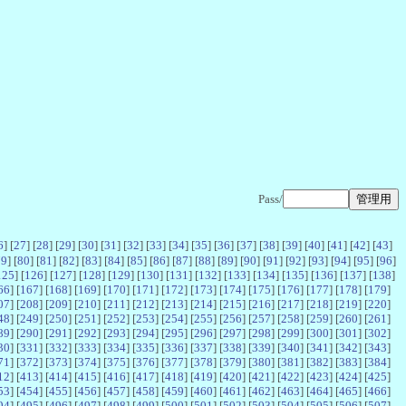
Pass/
6
] [
27
] [
28
] [
29
] [
30
] [
31
] [
32
] [
33
] [
34
] [
35
] [
36
] [
37
] [
38
] [
39
] [
40
] [
41
] [
42
] [
43
]
79
] [
80
] [
81
] [
82
] [
83
] [
84
] [
85
] [
86
] [
87
] [
88
] [
89
] [
90
] [
91
] [
92
] [
93
] [
94
] [
95
] [
96
]
125
] [
126
] [
127
] [
128
] [
129
] [
130
] [
131
] [
132
] [
133
] [
134
] [
135
] [
136
] [
137
] [
138
]
66
] [
167
] [
168
] [
169
] [
170
] [
171
] [
172
] [
173
] [
174
] [
175
] [
176
] [
177
] [
178
] [
179
]
07
] [
208
] [
209
] [
210
] [
211
] [
212
] [
213
] [
214
] [
215
] [
216
] [
217
] [
218
] [
219
] [
220
]
48
] [
249
] [
250
] [
251
] [
252
] [
253
] [
254
] [
255
] [
256
] [
257
] [
258
] [
259
] [
260
] [
261
]
89
] [
290
] [
291
] [
292
] [
293
] [
294
] [
295
] [
296
] [
297
] [
298
] [
299
] [
300
] [
301
] [
302
]
30
] [
331
] [
332
] [
333
] [
334
] [
335
] [
336
] [
337
] [
338
] [
339
] [
340
] [
341
] [
342
] [
343
]
71
] [
372
] [
373
] [
374
] [
375
] [
376
] [
377
] [
378
] [
379
] [
380
] [
381
] [
382
] [
383
] [
384
]
12
] [
413
] [
414
] [
415
] [
416
] [
417
] [
418
] [
419
] [
420
] [
421
] [
422
] [
423
] [
424
] [
425
]
53
] [
454
] [
455
] [
456
] [
457
] [
458
] [
459
] [
460
] [
461
] [
462
] [
463
] [
464
] [
465
] [
466
]
94
] [
495
] [
496
] [
497
] [
498
] [
499
] [
500
] [
501
] [
502
] [
503
] [
504
] [
505
] [
506
] [
507
]