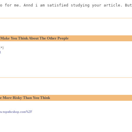
o for me. Annd i am satisfied studying your article. But
o Make You Think About The Other People
.*]
1
e More Risky Than You Think
www.topsthcshop.com%2F