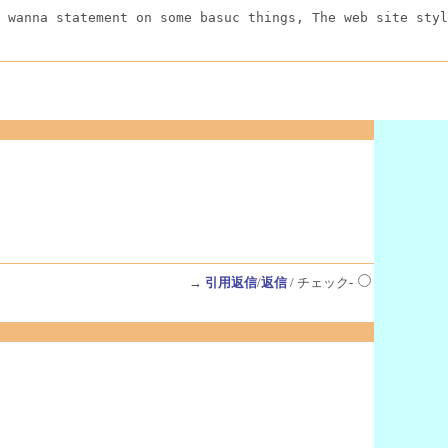
 wanna statement on some basuc things, The web site styl
→
引用返信
/
返信
/ チェック-