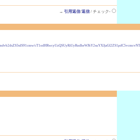
→
引用返信
/
返信
/ チェック-
VzLmdvb2dsZS5tdS91cmw/cT1odHRwcyUzQSUyRiUyRndheWJhY2suYXJjaGl2ZS1pdC5vcmc