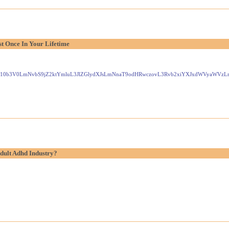
t Once In Your Lifetime
Gxlei10b3V0LmNvbS9jZ2ktYmluL3JlZGlydXJsLmNnaT9odHRwczovL3Rvb2xiYXJxdWVyaW
dult Adhd Industry?