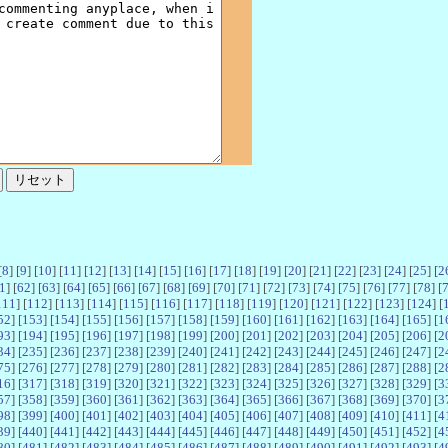
[
8
] [
9
] [
10
] [
11
] [
12
] [
13
] [
14
] [
15
] [
16
] [
17
] [
18
] [
19
] [
20
] [
21
] [
22
] [
23
] [
24
] [
25
] [
2
1
] [
62
] [
63
] [
64
] [
65
] [
66
] [
67
] [
68
] [
69
] [
70
] [
71
] [
72
] [
73
] [
74
] [
75
] [
76
] [
77
] [
78
] [
111
] [
112
] [
113
] [
114
] [
115
] [
116
] [
117
] [
118
] [
119
] [
120
] [
121
] [
122
] [
123
] [
124
] [
52
] [
153
] [
154
] [
155
] [
156
] [
157
] [
158
] [
159
] [
160
] [
161
] [
162
] [
163
] [
164
] [
165
] [
1
93
] [
194
] [
195
] [
196
] [
197
] [
198
] [
199
] [
200
] [
201
] [
202
] [
203
] [
204
] [
205
] [
206
] [
2
34
] [
235
] [
236
] [
237
] [
238
] [
239
] [
240
] [
241
] [
242
] [
243
] [
244
] [
245
] [
246
] [
247
] [
2
75
] [
276
] [
277
] [
278
] [
279
] [
280
] [
281
] [
282
] [
283
] [
284
] [
285
] [
286
] [
287
] [
288
] [
2
16
] [
317
] [
318
] [
319
] [
320
] [
321
] [
322
] [
323
] [
324
] [
325
] [
326
] [
327
] [
328
] [
329
] [
3
57
] [
358
] [
359
] [
360
] [
361
] [
362
] [
363
] [
364
] [
365
] [
366
] [
367
] [
368
] [
369
] [
370
] [
3
98
] [
399
] [
400
] [
401
] [
402
] [
403
] [
404
] [
405
] [
406
] [
407
] [
408
] [
409
] [
410
] [
411
] [
4
39
] [
440
] [
441
] [
442
] [
443
] [
444
] [
445
] [
446
] [
447
] [
448
] [
449
] [
450
] [
451
] [
452
] [
4
80
] [
481
] [
482
] [
483
] [
484
] [
485
] [
486
] [
487
] [
488
] [
489
] [
490
] [
491
] [
492
] [
493
] [
4