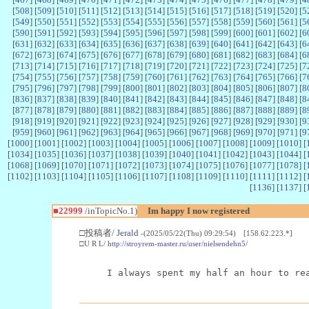
[
508
] [
509
] [
510
] [
511
] [
512
] [
513
] [
514
] [
515
] [
516
] [
517
] [
518
] [
519
] [
520
] [
5
[
549
] [
550
] [
551
] [
552
] [
553
] [
554
] [
555
] [
556
] [
557
] [
558
] [
559
] [
560
] [
561
] [
5
[
590
] [
591
] [
592
] [
593
] [
594
] [
595
] [
596
] [
597
] [
598
] [
599
] [
600
] [
601
] [
602
] [
6
[
631
] [
632
] [
633
] [
634
] [
635
] [
636
] [
637
] [
638
] [
639
] [
640
] [
641
] [
642
] [
643
] [
6
[
672
] [
673
] [
674
] [
675
] [
676
] [
677
] [
678
] [
679
] [
680
] [
681
] [
682
] [
683
] [
684
] [
6
[
713
] [
714
] [
715
] [
716
] [
717
] [
718
] [
719
] [
720
] [
721
] [
722
] [
723
] [
724
] [
725
] [
7
[
754
] [
755
] [
756
] [
757
] [
758
] [
759
] [
760
] [
761
] [
762
] [
763
] [
764
] [
765
] [
766
] [
7
[
795
] [
796
] [
797
] [
798
] [
799
] [
800
] [
801
] [
802
] [
803
] [
804
] [
805
] [
806
] [
807
] [
8
[
836
] [
837
] [
838
] [
839
] [
840
] [
841
] [
842
] [
843
] [
844
] [
845
] [
846
] [
847
] [
848
] [
8
[
877
] [
878
] [
879
] [
880
] [
881
] [
882
] [
883
] [
884
] [
885
] [
886
] [
887
] [
888
] [
889
] [
8
[
918
] [
919
] [
920
] [
921
] [
922
] [
923
] [
924
] [
925
] [
926
] [
927
] [
928
] [
929
] [
930
] [
9
[
959
] [
960
] [
961
] [
962
] [
963
] [
964
] [
965
] [
966
] [
967
] [
968
] [
969
] [
970
] [
971
] [
9
[
1000
] [
1001
] [
1002
] [
1003
] [
1004
] [
1005
] [
1006
] [
1007
] [
1008
] [
1009
] [
1010
] [
[
1034
] [
1035
] [
1036
] [
1037
] [
1038
] [
1039
] [
1040
] [
1041
] [
1042
] [
1043
] [
1044
] [
[
1068
] [
1069
] [
1070
] [
1071
] [
1072
] [
1073
] [
1074
] [
1075
] [
1076
] [
1077
] [
1078
] [
[
1102
] [
1103
] [
1104
] [
1105
] [
1106
] [
1107
] [
1108
] [
1109
] [
1110
] [
1111
] [
1112
] [
[
1136
] [
1137
] [
■22999
/inTopicNo.1)
Im happy I now registered
□投稿者/
Jerald
-(2025/05/22(Thu) 09:29:54) [158.62.223.*]
□U R L/
http://stroyrem-master.ru/user/nielsendehn5/
I always spent my half an hour to re