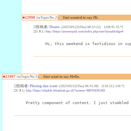
■22998
/inTopicNo.2)
Just wanted to say Hi.
□投稿者/
Dwain
-(2025/05/22(Thu) 06:53:22) [168.91.33.*]
□U R L/
http://https://answerpail.com/index.php/user/laraaldridge4
Hi, this weekend is fastidious in su
■22997
/inTopicNo.3)
Just want to say Hello.
□投稿者/
Phising dan scam
-(2025/05/22(Thu) 06:35:38) [116.212.150.*]
□U R L/
http://https://ebphtb.lebakkab.go.id/?system=MENANG4D
Pretty component of content. I just stumbled 