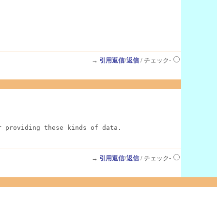
→
引用返信
/
返信
/ チェック-
r providing these kinds of data.
→
引用返信
/
返信
/ チェック-