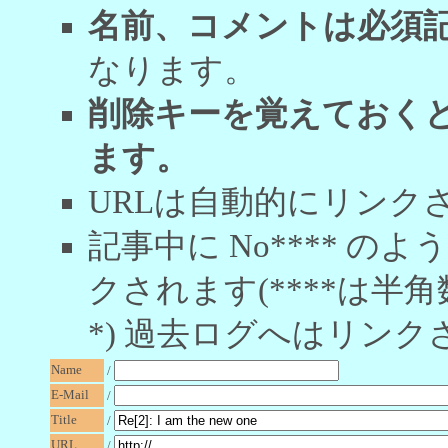
名前、コメントは必須
なります。
削除キーを覚えておく
ます。
URLは自動的にリンク
記事中に No**** 
クされます(****は半角
*) 過去ログへはリンク
Name
/
E-Mail
/
Title
/
URL
/