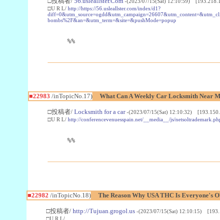
□投稿者/
56.usleallster.Com
-(2023/07/15(Sat) 12:10:59) [193.218.
□U R L/
http://https://56.usleallster.com/index/d1?
diff=0&utm_source=ogdd&utm_campaign=26607&utm_content=&utm_cl
bombs%2F&an=&utm_term=&site=&pushMode=popup
%%
■22983
/inTopicNo.17)
What Can A Weekly Car Locksmith Near Me
□投稿者/
Locksmith for a car
-(2023/07/15(Sat) 12:10:32) [193.150.
□U R L/
http://conferencevenuesspain.net/__media__/js/netsoltrademark
%%
■22982
/inTopicNo.18)
The Reason Why USA THC Is Everyone's Ob
□投稿者/
http://Tujuan.grogol.us
-(2023/07/15(Sat) 12:10:15) [193.
□U R L/