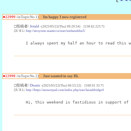
■22999
/inTopicNo.1)
Im happy I now registered
□投稿者/
Jerald
-(2025/05/22(Thu) 09:29:54) [158.62.223.*]
□U R L/
http://stroyrem-master.ru/user/nielsendehn5/
I always spent my half an hour to read this w
■22998
/inTopicNo.2)
Just wanted to say Hi.
□投稿者/
Dwain
-(2025/05/22(Thu) 06:53:22) [168.91.33.*]
□U R L/
http://https://answerpail.com/index.php/user/laraaldridge4
Hi, this weekend is fastidious in support of 