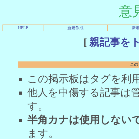
意
HELP
新規作成
新
[
親記事を
この
この掲示板はタグを利
他人を中傷する記事は
す。
半角カナは使用しない
ます。