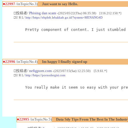
■22997
/inTopicNo.3)
Just want to say Hello.
□投稿者/
Phising dan scam
-(2025/05/22(Thu) 06:35:38) [116.212.150.*]
□U R L/
http://https://ebphtb.lebakkab.go.id/?system=MENANG4D
Pretty component of content. I just stumbled 
■22996
/inTopicNo.4)
Im happy I finally signed up
□投稿者/
nefigporn.com
-(2023/07/15(Sat) 12:25:50) [5.9.61.*]
□U R L/
http://https://pornodergisi.com
You really make it seem so easy with your pre
■22995
/inTopicNo.5)
Data Sdy Tips From The Best In The Industr