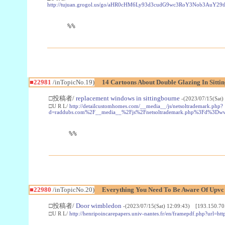
http://tujuan.grogol.us/go/aHR0cHM6Ly93d3cudG9wc3RoY3Nob3A
%%
■22981
/inTopicNo.19)
14 Cartoons About Double Glazing In Sitti
□投稿者/
replacement windows in sittingbourne
-(2023/07/15(Sat)
□U R L/
http://detailcustomhomes.com/__media__/js/netsoltrademark.php?
d=raddubs.com%2F__media__%2Fjs%2Fnetsoltrademark.php%3Fd%3Dwww
%%
■22980
/inTopicNo.20)
Everything You Need To Be Aware Of Upv
□投稿者/
Door wimbledon
-(2023/07/15(Sat) 12:09:43) [193.150.70
□U R L/
http://henripoincarepapers.univ-nantes.fr/en/framepdf.php?url=ht