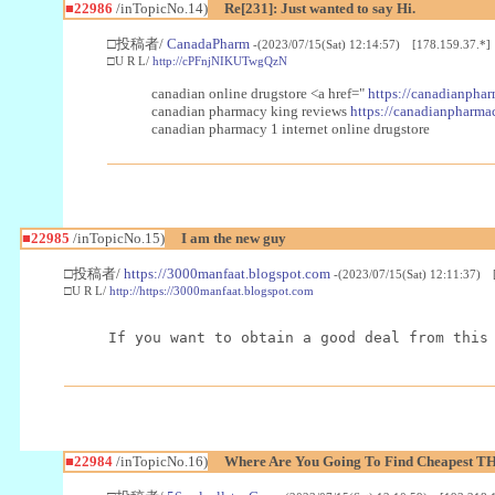
■22986
/inTopicNo.14)
Re[231]: Just wanted to say Hi.
□投稿者/
CanadaPharm
-(2023/07/15(Sat) 12:14:57) [178.159.37.*]
□U R L/
http://cPFnjNIKUTwgQzN
canadian online drugstore <a href="
https://canadianphar
canadian pharmacy king reviews
https://canadianpharmac
canadian pharmacy 1 internet online drugstore
■22985
/inTopicNo.15)
I am the new guy
□投稿者/
https://3000manfaat.blogspot.com
-(2023/07/15(Sat) 12:11:37) 
□U R L/
http://https://3000manfaat.blogspot.com
If you want to obtain a good deal from this
■22984
/inTopicNo.16)
Where Are You Going To Find Cheapest TH