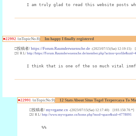
I am truly glad to read this website posts wh
■22992
/inTopicNo.8)
Im happy I finally registered
□投稿者/
https://Forum.Raumderwuensche.de
-(2023/07/15(Sat) 12:19:15) 
□U R L/
http://https://Forum.Raumderwuensche.de/member.php?action=profile&uid=
I think that is one of the so much vital inmf
■22991
/inTopicNo.9)
12 Stats About Situs Togel Terpercaya To M
□投稿者/
myvrgame.cn
-(2023/07/15(Sat) 12:17:40) [193.150.70.*]
□U R L/
http://www.myvrgame.cn/home.php?mod=space&uid=4778091
%%