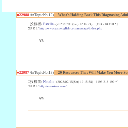
■22988
/inTopicNo.12)
What's Holding Back This Diagnosing Adul
□投稿者/
Estella
-(2023/07/15(Sat) 12:16:24) [193.218.190.*]
□U R L/
http://www.gamenglish.com/message/index.php
%%
■22987
/inTopicNo.13)
20 Resources That Will Make You More Succ
□投稿者/
Natalie
-(2023/07/15(Sat) 12:15:58) [193.218.190.*]
□U R L/
http://eurasiaaz.com/
%%