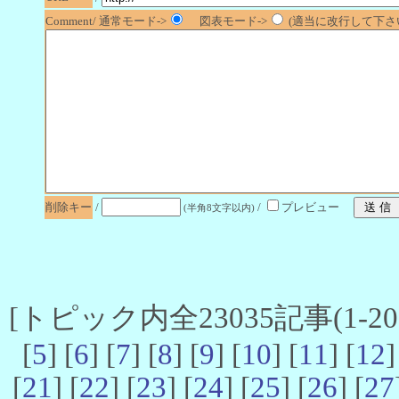
Comment/ 通常モード->
図表モード->
(適当に改行して下さい
削除キー
/
/
プレビュー
(半角8文字以内)
[トピック内全23035記事(1-20 
[
5
] [
6
] [
7
] [
8
] [
9
] [
10
] [
11
] [
12
]
[
21
] [
22
] [
23
] [
24
] [
25
] [
26
] [
27