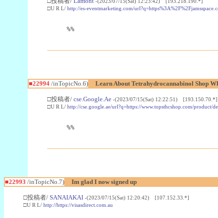
□投稿者/
Lamont
-(2023/07/15(Sat) 12:23:42) [193.218.190.*]
□U R L/
http://es-eventmarketing.com/url?q=https%3A%2F%2Fjamsspace.
%%
■22994
/inTopicNo.6)
Learn About Tetrahydrocannabinol Shop W
□投稿者/
cse.Google.Ae
-(2023/07/15(Sat) 12:22:51) [193.150.70.*]
□U R L/
http://cse.google.ae/url?q=https://www.topsthcshop.com/product/d
%%
■22993
/inTopicNo.7)
Im glad I now signed up
□投稿者/
SANAIAKAI
-(2023/07/15(Sat) 12:20:42) [107.152.33.*]
□U R L/
http://https://visasdirect.com.au