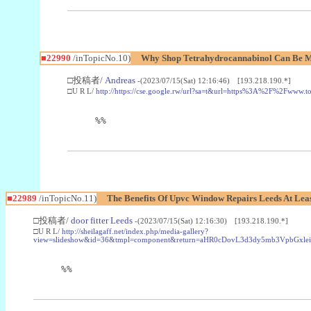
■22990
/inTopicNo.10)
Why Shop Tetrahydrocannabinol Can Be M
□投稿者/
Andreas
-(2023/07/15(Sat) 12:16:46) [193.218.190.*]
□U R L/
http://https://cse.google.rw/url?sa=t&url=https%3A%2F%2Fwww.
%%
■22989
/inTopicNo.11)
The Benefits Of Upvc Window Repairs Leeds At Leas
□投稿者/
door fitter Leeds
-(2023/07/15(Sat) 12:16:30) [193.218.190.*]
□U R L/
http://sheilagaff.net/index.php/media-gallery?
view=slideshow&id=36&tmpl=component&return=aHR0cDovL3d3dy5mb3Vpb
%%