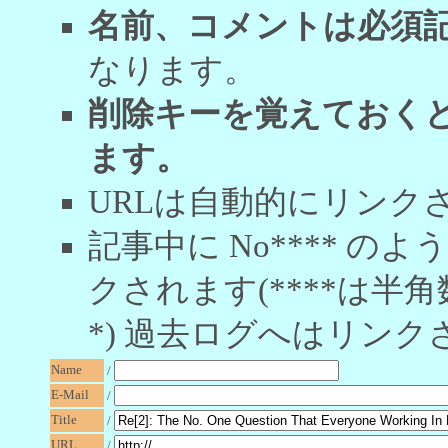
名前、コメントは必須
なります。
削除キーを覚えておく
ます。
URLは自動的にリンク
記事中に No**** 
クされます(****は半角
*) 過去ログへはリンク
Name
/
E-Mail
/
Title
/
URL
/