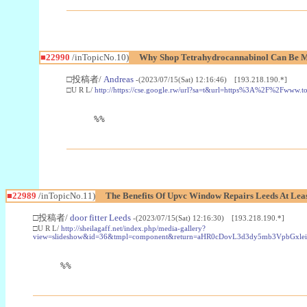
■22990
/inTopicNo.10)
Why Shop Tetrahydrocannabinol Can Be M
□投稿者/
Andreas
-(2023/07/15(Sat) 12:16:46) [193.218.190.*]
□U R L/
http://https://cse.google.rw/url?sa=t&url=https%3A%2F%2Fwww.
%%
■22989
/inTopicNo.11)
The Benefits Of Upvc Window Repairs Leeds At Leas
□投稿者/
door fitter Leeds
-(2023/07/15(Sat) 12:16:30) [193.218.190.*]
□U R L/
http://sheilagaff.net/index.php/media-gallery?
view=slideshow&id=36&tmpl=component&return=aHR0cDovL3d3dy5mb3Vpb
%%