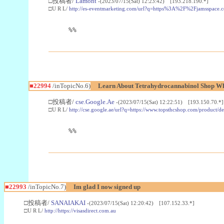
□投稿者/
Lamont
-(2023/07/15(Sat) 12:23:42) [193.218.190.*]
□U R L/
http://es-eventmarketing.com/url?q=https%3A%2F%2Fjamsspace.
%%
■22994
/inTopicNo.6)
Learn About Tetrahydrocannabinol Shop W
□投稿者/
cse.Google.Ae
-(2023/07/15(Sat) 12:22:51) [193.150.70.*]
□U R L/
http://cse.google.ae/url?q=https://www.topsthcshop.com/product/d
%%
■22993
/inTopicNo.7)
Im glad I now signed up
□投稿者/
SANAIAKAI
-(2023/07/15(Sat) 12:20:42) [107.152.33.*]
□U R L/
http://https://visasdirect.com.au