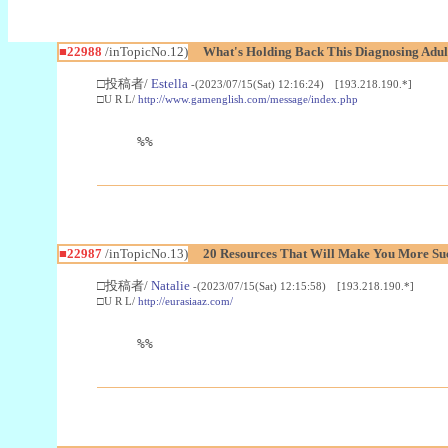
■22988
/inTopicNo.12)
What's Holding Back This Diagnosing Adul
□投稿者/
Estella
-(2023/07/15(Sat) 12:16:24) [193.218.190.*]
□U R L/
http://www.gamenglish.com/message/index.php
%%
■22987
/inTopicNo.13)
20 Resources That Will Make You More Succ
□投稿者/
Natalie
-(2023/07/15(Sat) 12:15:58) [193.218.190.*]
□U R L/
http://eurasiaaz.com/
%%