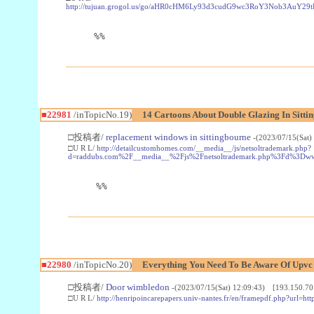
http://tujuan.grogol.us/go/aHR0cHM6Ly93d3cudG9wc3RoY3Nob3A
%%
■22981
/inTopicNo.19)
14 Cartoons About Double Glazing In Sitti
□投稿者/
replacement windows in sittingbourne
-(2023/07/15(Sat)
□U R L/
http://detailcustomhomes.com/__media__/js/netsoltrademark.php?
d=raddubs.com%2F__media__%2Fjs%2Fnetsoltrademark.php%3Fd%3Dwww
%%
■22980
/inTopicNo.20)
Everything You Need To Be Aware Of Upv
□投稿者/
Door wimbledon
-(2023/07/15(Sat) 12:09:43) [193.150.70
□U R L/
http://henripoincarepapers.univ-nantes.fr/en/framepdf.php?url=ht