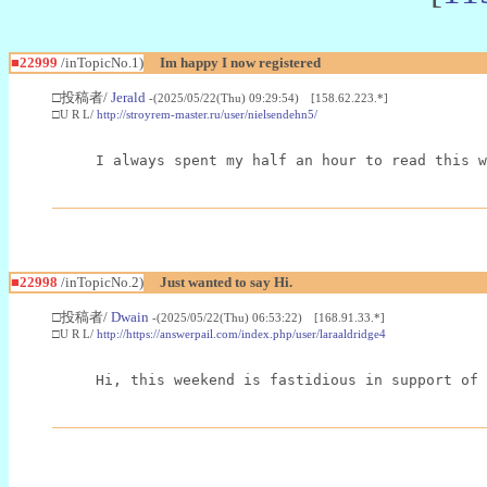
■22999
/inTopicNo.1)
Im happy I now registered
□投稿者/
Jerald
-(2025/05/22(Thu) 09:29:54) [158.62.223.*]
□U R L/
http://stroyrem-master.ru/user/nielsendehn5/
I always spent my half an hour to read this w
■22998
/inTopicNo.2)
Just wanted to say Hi.
□投稿者/
Dwain
-(2025/05/22(Thu) 06:53:22) [168.91.33.*]
□U R L/
http://https://answerpail.com/index.php/user/laraaldridge4
Hi, this weekend is fastidious in support of 