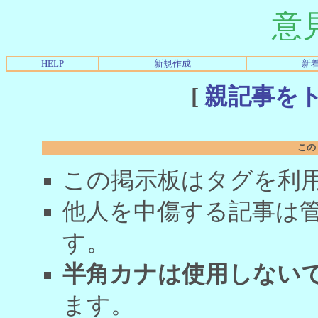
意
HELP
新規作成
新
[
親記事を
この
この掲示板はタグを利
他人を中傷する記事は
す。
半角カナは使用しない
ます。