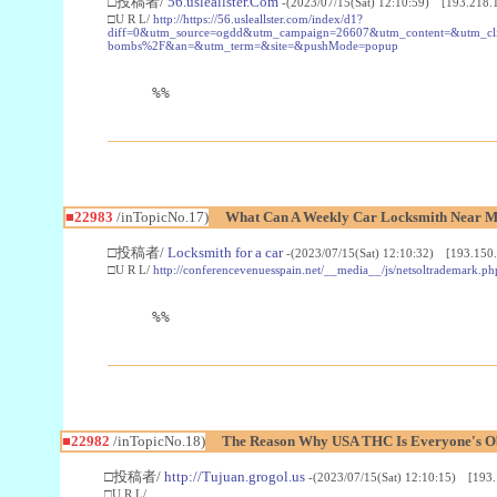
□投稿者/
56.usleallster.Com
-(2023/07/15(Sat) 12:10:59) [193.218.
□U R L/
http://https://56.usleallster.com/index/d1?
diff=0&utm_source=ogdd&utm_campaign=26607&utm_content=&utm_cl
bombs%2F&an=&utm_term=&site=&pushMode=popup
%%
■22983
/inTopicNo.17)
What Can A Weekly Car Locksmith Near Me
□投稿者/
Locksmith for a car
-(2023/07/15(Sat) 12:10:32) [193.150.
□U R L/
http://conferencevenuesspain.net/__media__/js/netsoltrademark
%%
■22982
/inTopicNo.18)
The Reason Why USA THC Is Everyone's Ob
□投稿者/
http://Tujuan.grogol.us
-(2023/07/15(Sat) 12:10:15) [193.
□U R L/