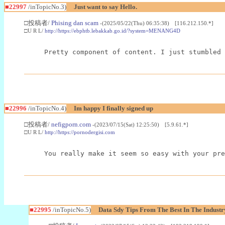
■22997
/inTopicNo.3)
Just want to say Hello.
□投稿者/
Phising dan scam
-(2025/05/22(Thu) 06:35:38) [116.212.150.*]
□U R L/
http://https://ebphtb.lebakkab.go.id/?system=MENANG4D
Pretty component of content. I just stumbled 
■22996
/inTopicNo.4)
Im happy I finally signed up
□投稿者/
nefigporn.com
-(2023/07/15(Sat) 12:25:50) [5.9.61.*]
□U R L/
http://https://pornodergisi.com
You really make it seem so easy with your pre
■22995
/inTopicNo.5)
Data Sdy Tips From The Best In The Industr