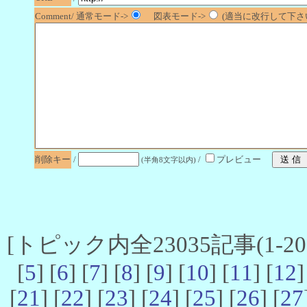
Comment/ 通常モード->
図表モード->
(適当に改行して下さい
削除キー
/
/
プレビュー
(半角8文字以内)
[トピック内全23035記事(1-20 
[
5
] [
6
] [
7
] [
8
] [
9
] [
10
] [
11
] [
12
]
[
21
] [
22
] [
23
] [
24
] [
25
] [
26
] [
27