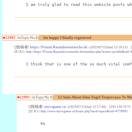
I am truly glad to read this website posts wh
■22992
/inTopicNo.8)
Im happy I finally registered
□投稿者/
https://Forum.Raumderwuensche.de
-(2023/07/15(Sat) 12:19:15) 
□U R L/
http://https://Forum.Raumderwuensche.de/member.php?action=profile&uid=
I think that is one of the so much vital inmf
■22991
/inTopicNo.9)
12 Stats About Situs Togel Terpercaya To M
□投稿者/
myvrgame.cn
-(2023/07/15(Sat) 12:17:40) [193.150.70.*]
□U R L/
http://www.myvrgame.cn/home.php?mod=space&uid=4778091
%%