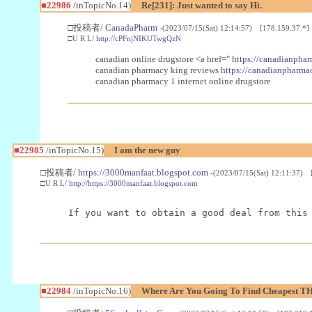
■22986
/inTopicNo.14)
Re[231]: Just wanted to say Hi.
□投稿者/
CanadaPharm
-(2023/07/15(Sat) 12:14:57) [178.159.37.*]
□U R L/
http://cPFnjNIKUTwgQzN
canadian online drugstore <a href="
https://canadianphar
canadian pharmacy king reviews
https://canadianpharmac
canadian pharmacy 1 internet online drugstore
■22985
/inTopicNo.15)
I am the new guy
□投稿者/
https://3000manfaat.blogspot.com
-(2023/07/15(Sat) 12:11:37) 
□U R L/
http://https://3000manfaat.blogspot.com
If you want to obtain a good deal from this
■22984
/inTopicNo.16)
Where Are You Going To Find Cheapest TH