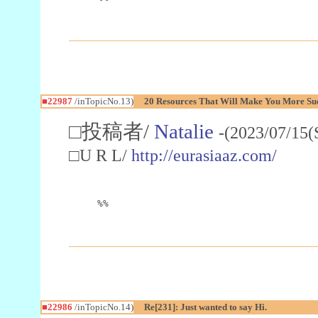
■22987
/inTopicNo.13)
20 Resources That Will Make You More Succ
□投稿者/
Natalie
-(2023/07/15(
□U R L/
http://eurasiaaz.com/
%%
■22986
/inTopicNo.14)
Re[231]: Just wanted to say Hi.