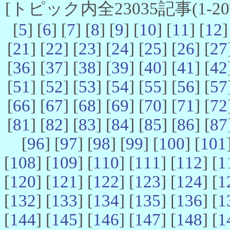
[トピック内全23035記事(1-20 
[
5
] [
6
] [
7
] [
8
] [
9
] [
10
] [
11
] [
12
]
[
21
] [
22
] [
23
] [
24
] [
25
] [
26
] [
27
[
36
] [
37
] [
38
] [
39
] [
40
] [
41
] [
42
[
51
] [
52
] [
53
] [
54
] [
55
] [
56
] [
57
[
66
] [
67
] [
68
] [
69
] [
70
] [
71
] [
72
[
81
] [
82
] [
83
] [
84
] [
85
] [
86
] [
87
[
96
] [
97
] [
98
] [
99
] [
100
] [
101
[
108
] [
109
] [
110
] [
111
] [
112
] [
1
[
120
] [
121
] [
122
] [
123
] [
124
] [
1
[
132
] [
133
] [
134
] [
135
] [
136
] [
1
[
144
] [
145
] [
146
] [
147
] [
148
] [
1