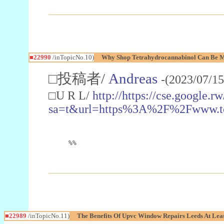
■22990
/inTopicNo.10)
Why Shop Tetrahydrocannabinol Can Be M
□投稿者/
Andreas
-(2023/07/15
□U R L/
http://https://cse.google.rw
sa=t&url=https%3A%2F%2Fwww.t
%%
■22989
/inTopicNo.11)
The Benefits Of Upvc Window Repairs Leeds At Leas