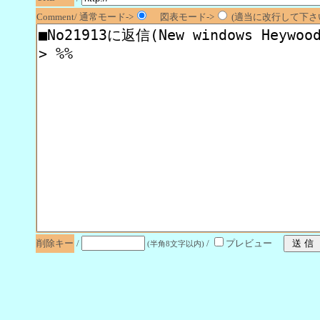
Comment/ 通常モード->
図表モード->
(適当に改行して下さい
削除キー
/
/
プレビュー
(半角8文字以内)