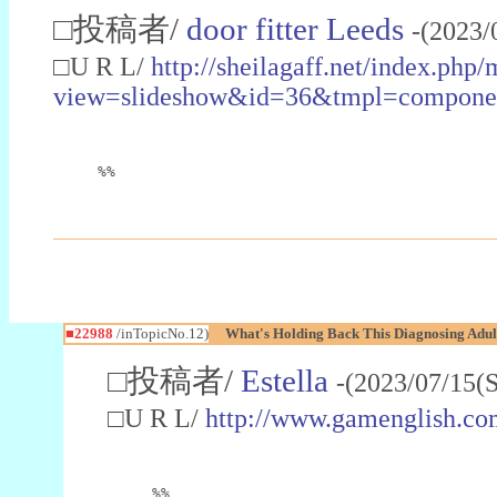
□投稿者/
door fitter Leeds
-(2023/
□U R L/
http://sheilagaff.net/index.php/
view=slideshow&id=36&tmpl=comp
%%
■22988
/inTopicNo.12)
What's Holding Back This Diagnosing Adul
□投稿者/
Estella
-(2023/07/15(
□U R L/
http://www.gamenglish.co
%%