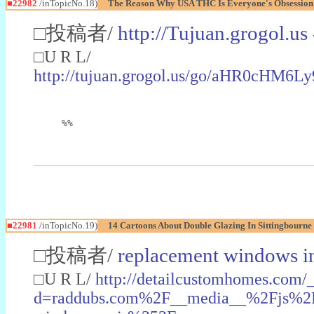
■22982
/inTopicNo.18)
The Reason Why USA THC Is Everyone's Obsession
□投稿者/
http://Tujuan.grogol.us
□U R L/
http://tujuan.grogol.us/go/aHR0
%%
■22981
/inTopicNo.19)
14 Cartoons About Double Glazing In Sittingbourne
□投稿者/
replacement windows in
□U R L/
http://detailcustomhomes.com/
d=raddubs.com%2F__media__%2Fjs%2Fn