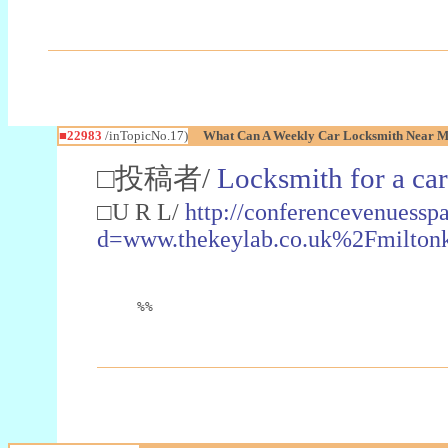
■22983
/inTopicNo.17)
What Can A Weekly Car Locksmith Near Me
□投稿者/
Locksmith for a car
□U R L/
http://conferencevenuessp
d=www.thekeylab.co.uk%2Fmiltonk
%%