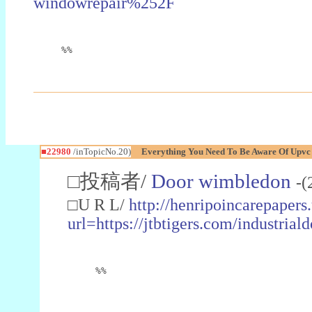
windowrepair%252F
%%
■22980
/inTopicNo.20)
Everything You Need To Be Aware Of Upv
□投稿者/
Door wimbledon
-(
□U R L/
http://henripoincarepapers
url=https://jtbtigers.com/industr
%%