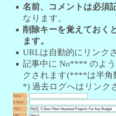
名前、コメントは必須
なります。
削除キーを覚えておく
ます。
URLは自動的にリンク
記事中に No**** 
クされます(****は半角
*) 過去ログへはリンク
Name
/
E-Mail
/
Title
/
URL
/