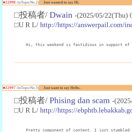
■22998
/inTopicNo.2)
Just wanted to say Hi.
□投稿者/
Dwain
-(2025/05/22(Thu) 
□U R L/
http://https://answerpail.com/i
Hi, this weekend is fastidious in support of 
■22997
/inTopicNo.3)
Just want to say Hello.
□投稿者/
Phising dan scam
-(2025
□U R L/
http://https://ebphtb.lebakk
Pretty component of content. I just stumbled 