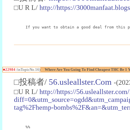
□U R L/
http://https://3000manfaat.blog
If you want to obtain a good deal from this p
■22984
/inTopicNo.16)
Where Are You Going To Find Cheapest THC Be 1 
□投稿者/
56.usleallster.Com
-(202
□U R L/
http://https://56.usleallster.com
diff=0&utm_source=ogdd&utm_campai
tag%2Fhemp-bombs%2F&an=&utm_ter
%%