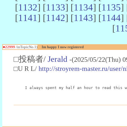
[
1132
] [
1133
] [
1134
] [
1135
] 
[
1141
] [
1142
] [
1143
] [
1144
] 
[
11
■22999
/inTopicNo.1)
Im happy I now registered
□投稿者/
Jerald
-(2025/05/22(Thu) 0
□U R L/
http://stroyrem-master.ru/user/
I always spent my half an hour to read this w