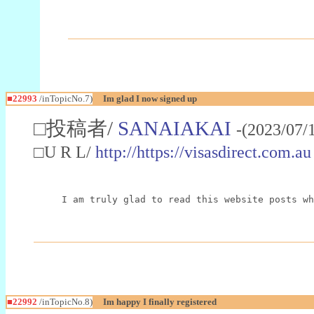
■22993
/inTopicNo.7)
Im glad I now signed up
□投稿者/
SANAIAKAI
-(2023/07/
□U R L/
http://https://visasdirect.com.au
I am truly glad to read this website posts wh
■22992
/inTopicNo.8)
Im happy I finally registered