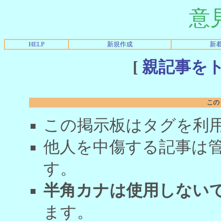
意
HELP
新規作成
新
[
親記事を
この
この掲示板はタグを利
他人を中傷する記事は
す。
半角カナは使用しない
ます。