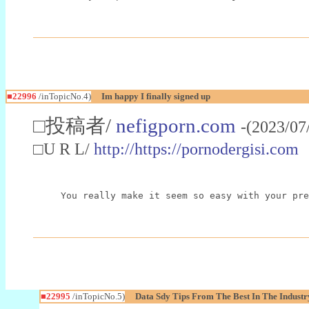
■22996
/inTopicNo.4)
Im happy I finally signed up
□投稿者/
nefigporn.com
-(2023/07
□U R L/
http://https://pornodergisi.com
You really make it seem so easy with your pre
■22995
/inTopicNo.5)
Data Sdy Tips From The Best In The Industr