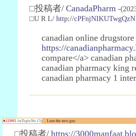
□投稿者/
CanadaPharm
-(202
□U R L/
http://cPFnjNIKUTwgQzN
canadian online drugstore
https://canadianpharmacy.
compare</a> canadian pha
canadian pharmacy king 
canadian pharmacy 1 inter
■22985
/inTopicNo.15)
I am the new guy
□投稿者/
https://3000manfaat.bl