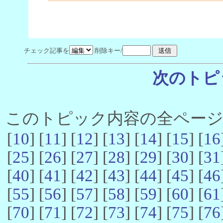
チェック記事を
削除キー/
次のトピ
このトピック内容の全ページ数 
[
10
] [
11
] [
12
] [
13
] [
14
] [
15
] [
16
[
25
] [
26
] [
27
] [
28
] [
29
] [
30
] [
31
[
40
] [
41
] [
42
] [
43
] [
44
] [
45
] [
46
[
55
] [
56
] [
57
] [
58
] [
59
] [
60
] [
61
[
70
] [
71
] [
72
] [
73
] [
74
] [
75
] [
76