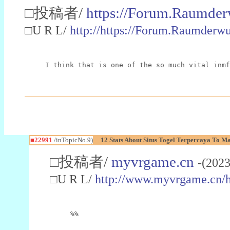
□投稿者/
https://Forum.Raumder
□U R L/
http://https://Forum.Raumder
I think that is one of the so much vital inmf
■22991
/inTopicNo.9)
12 Stats About Situs Togel Terpercaya To M
□投稿者/
myvrgame.cn
-(2023
□U R L/
http://www.myvrgame.cn
%%