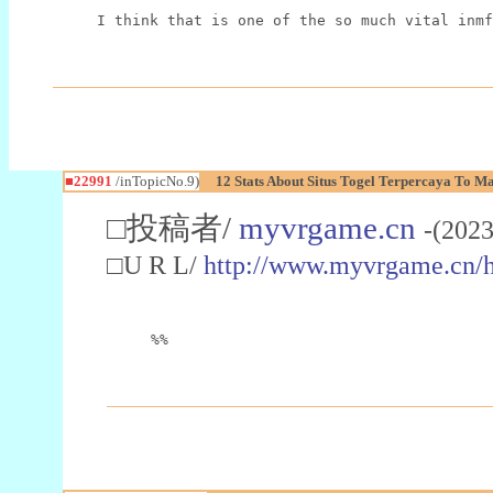
I think that is one of the so much vital inmf
■22991
/inTopicNo.9)
12 Stats About Situs Togel Terpercaya To M
□投稿者/
myvrgame.cn
-(2023
□U R L/
http://www.myvrgame.cn
%%