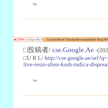
%%
■22994
/inTopicNo.6)
Learn About Tetrahydrocannabinol Shop W
□投稿者/
cse.Google.Ae
-(202
□U R L/
http://cse.google.ae/url?q
live-resin-alien-kush-indica-dispo
%%