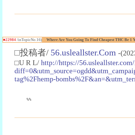
■22984
/inTopicNo.16)
Where Are You Going To Find Cheapest THC Be 1 
□投稿者/
56.usleallster.Com
-(202
□U R L/
http://https://56.usleallster.com
diff=0&utm_source=ogdd&utm_campai
tag%2Fhemp-bombs%2F&an=&utm_ter
%%