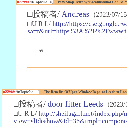
■22990
/inTopicNo.10)
Why Shop Tetrahydrocannabinol Can Be M
□投稿者/
Andreas
-(2023/07/15
□U R L/
http://https://cse.google.rw
sa=t&url=https%3A%2F%2Fwww.t
%%
■22989
/inTopicNo.11)
The Benefits Of Upvc Window Repairs Leeds At Leas
□投稿者/
door fitter Leeds
-(2023/
□U R L/
http://sheilagaff.net/index.php/
view=slideshow&id=36&tmpl=comp