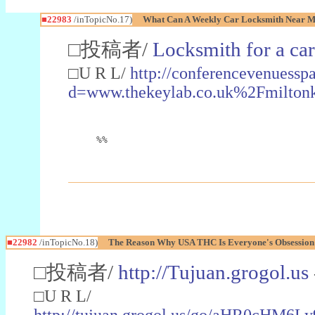
■22983
/inTopicNo.17)
What Can A Weekly Car Locksmith Near Me
□投稿者/
Locksmith for a car
□U R L/
http://conferencevenuessp
d=www.thekeylab.co.uk%2Fmiltonk
%%
■22982
/inTopicNo.18)
The Reason Why USA THC Is Everyone's Obsession
□投稿者/
http://Tujuan.grogol.us
□U R L/
http://tujuan.grogol.us/go/aHR0