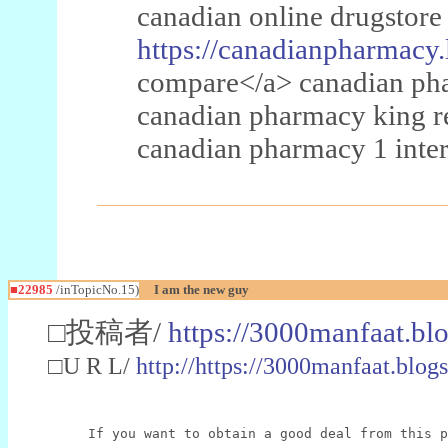
canadian online drugstore
https://canadianpharmacy.
compare</a> canadian pha
canadian pharmacy king 
canadian pharmacy 1 inter
■22985
/inTopicNo.15)
I am the new guy
□投稿者/
https://3000manfaat.bl
□U R L/
http://https://3000manfaat.blog
If you want to obtain a good deal from this p