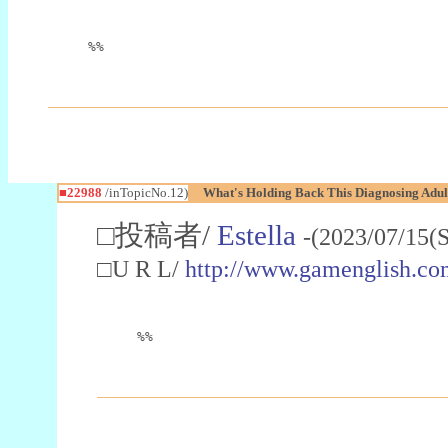
%%
■22988
/inTopicNo.12)
What's Holding Back This Diagnosing Adul
□投稿者/
Estella
-(2023/07/15(
□U R L/
http://www.gamenglish.co
%%