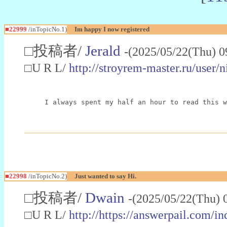
■22999
/inTopicNo.1)
Im happy I now registered
□投稿者/
Jerald
-(2025/05/22(Thu) 0
□U R L/
http://stroyrem-master.ru/user/
I always spent my half an hour to read this w
■22998
/inTopicNo.2)
Just wanted to say Hi.
□投稿者/
Dwain
-(2025/05/22(Thu) 
□U R L/
http://https://answerpail.com/i