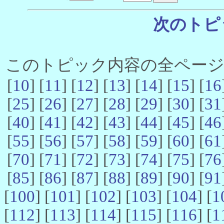
次のトピ
このトピック内容の全ページ数 
[
10
] [
11
] [
12
] [
13
] [
14
] [
15
] [
16
[
25
] [
26
] [
27
] [
28
] [
29
] [
30
] [
31
[
40
] [
41
] [
42
] [
43
] [
44
] [
45
] [
46
[
55
] [
56
] [
57
] [
58
] [
59
] [
60
] [
61
[
70
] [
71
] [
72
] [
73
] [
74
] [
75
] [
76
[
85
] [
86
] [
87
] [
88
] [
89
] [
90
] [
91
[
100
] [
101
] [
102
] [
103
] [
104
] [
1
[
112
] [
113
] [
114
] [
115
] [
116
] [
1