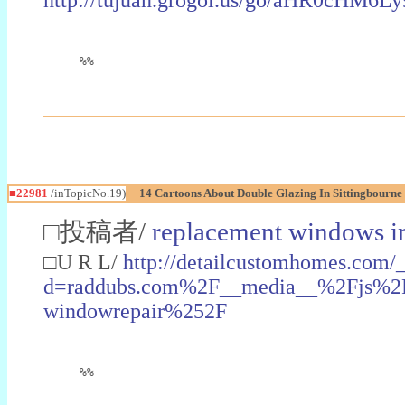
%%
■22981
/inTopicNo.19)
14 Cartoons About Double Glazing In Sittingbourne
□投稿者/
replacement windows in
□U R L/
http://detailcustomhomes.com/
d=raddubs.com%2F__media__%2Fjs%2Fn
windowrepair%252F
%%