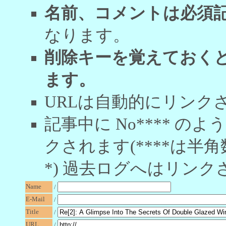
名前、コメントは必須
なります。
削除キーを覚えておく
ます。
URLは自動的にリンク
記事中に No**** 
クされます(****は半角
*) 過去ログへはリンク
Name
/
E-Mail
/
Title
/
URL
/