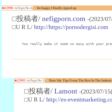
■22996
/inTopicNo.4)
Im happy I finally signed up
□投稿者/
nefigporn.com
-(2023/07
□U R L/
http://https://pornodergisi.com
You really make it seem so easy with your pre
■22995
/inTopicNo.5)
Data Sdy Tips From The Best In The Industr
□投稿者/
Lamont
-(2023/07/15
□U R L/
http://es-eventmarketin