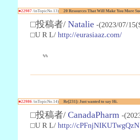
■22987
/inTopicNo.13)
20 Resources That Will Make You More Succ
□投稿者/
Natalie
-(2023/07/15(
□U R L/
http://eurasiaaz.com/
%%
■22986
/inTopicNo.14)
Re[231]: Just wanted to say Hi.
□投稿者/
CanadaPharm
-(202
□U R L/
http://cPFnjNIKUTwgQzN