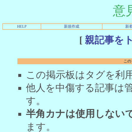
意
HELP
新規作成
新
[
親記事を
この
この掲示板はタグを利
他人を中傷する記事は
す。
半角カナは使用しない
ます。