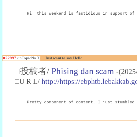
Hi, this weekend is fastidious in support of 
■22997
/inTopicNo.3)
Just want to say Hello.
□投稿者/
Phising dan scam
-(2025
□U R L/
http://https://ebphtb.lebakk
Pretty component of content. I just stumbled 