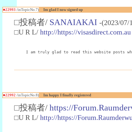
■22993
/inTopicNo.7)
Im glad I now signed up
□投稿者/
SANAIAKAI
-(2023/07/
□U R L/
http://https://visasdirect.com.au
I am truly glad to read this website posts wh
■22992
/inTopicNo.8)
Im happy I finally registered
□投稿者/
https://Forum.Raumder
□U R L/
http://https://Forum.Raumder