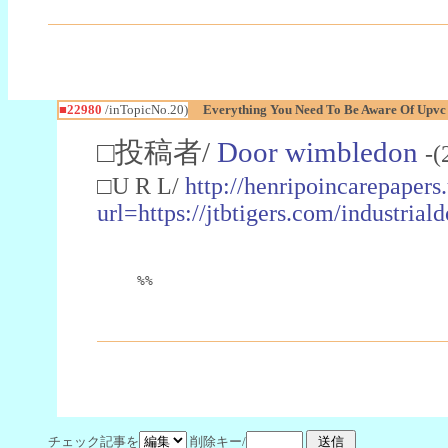
■22980
/inTopicNo.20)
Everything You Need To Be Aware Of Upv
□投稿者/
Door wimbledon
-(
□U R L/
http://henripoincarepapers
url=https://jtbtigers.com/industr
%%
チェック記事を
削除キー/