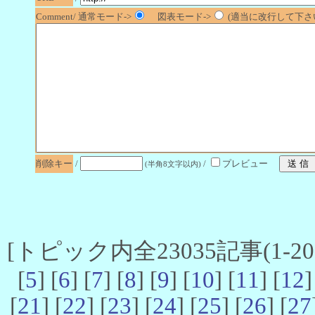
Comment/ 通常モード->
図表モード->
(適当に改行して下さい
削除キー
/
/
プレビュー
(半角8文字以内)
[トピック内全23035記事(1-20 
[
5
] [
6
] [
7
] [
8
] [
9
] [
10
] [
11
] [
12
]
[
21
] [
22
] [
23
] [
24
] [
25
] [
26
] [
27