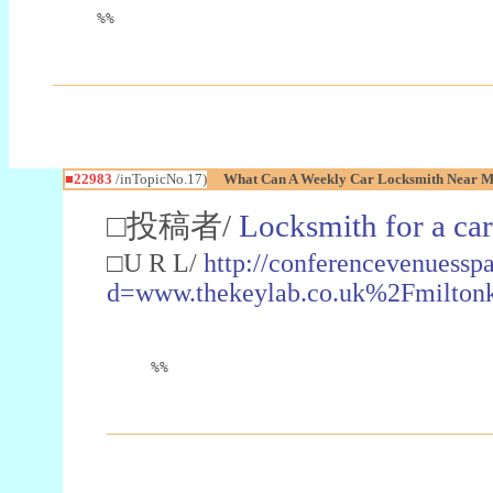
%%
■22983
/inTopicNo.17)
What Can A Weekly Car Locksmith Near Me
□投稿者/
Locksmith for a car
□U R L/
http://conferencevenuessp
d=www.thekeylab.co.uk%2Fmiltonk
%%