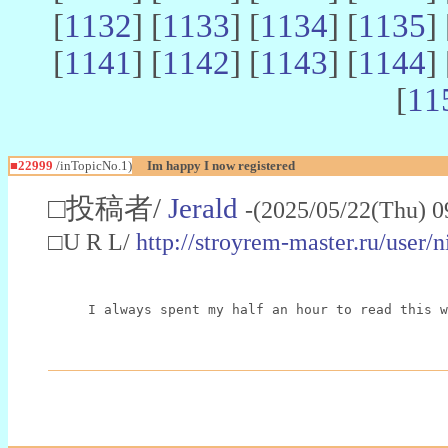
[
1132
] [
1133
] [
1134
] [
1135
] 
[
1141
] [
1142
] [
1143
] [
1144
] 
[
11
■22999
/inTopicNo.1)
Im happy I now registered
□投稿者/
Jerald
-(2025/05/22(Thu) 0
□U R L/
http://stroyrem-master.ru/user/
I always spent my half an hour to read this w