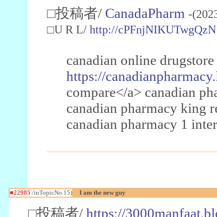
□投稿者/
CanadaPharm
-(202
□U R L/
http://cPFnjNIKUTwgQzN
canadian online drugstore
https://canadianpharmacy.
compare</a> canadian pha
canadian pharmacy king 
canadian pharmacy 1 inter
■22985
/inTopicNo.15)
I am the new guy
□投稿者/
https://3000manfaat.b