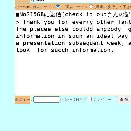
Comment/ 通常モード->
図表モード->
(適当に改行して下さい
削除キー
/
/
プレビュー
(半角8文字以内)