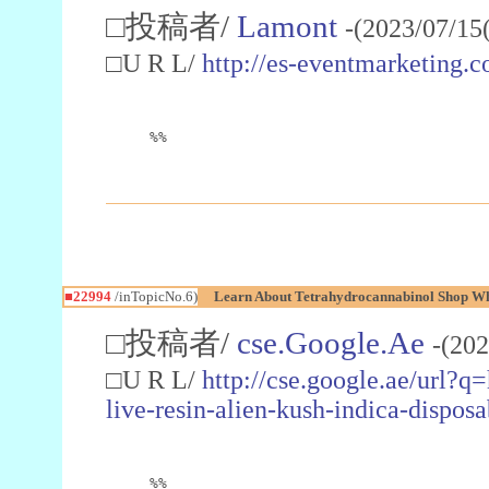
□投稿者/
Lamont
-(2023/07/15
□U R L/
http://es-eventmarketin
%%
■22994
/inTopicNo.6)
Learn About Tetrahydrocannabinol Shop W
□投稿者/
cse.Google.Ae
-(202
□U R L/
http://cse.google.ae/url?q
live-resin-alien-kush-indica-dispo
%%