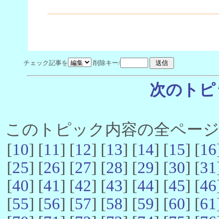
チェック記事を
削除キー/
次のトピ
このトピック内容の全ページ数 
[
10
] [
11
] [
12
] [
13
] [
14
] [
15
] [
16
[
25
] [
26
] [
27
] [
28
] [
29
] [
30
] [
31
[
40
] [
41
] [
42
] [
43
] [
44
] [
45
] [
46
[
55
] [
56
] [
57
] [
58
] [
59
] [
60
] [
61