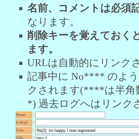
名前、コメントは必須
なります。
削除キーを覚えておく
ます。
URLは自動的にリンク
記事中に No**** 
クされます(****は半角
*) 過去ログへはリンク
Name
/
E-Mail
/
Title
/
URL
/