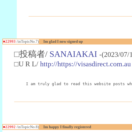
■22993
/inTopicNo.7)
Im glad I now signed up
□投稿者/
SANAIAKAI
-(2023/07/
□U R L/
http://https://visasdirect.com.au
I am truly glad to read this website posts wh
■22992
/inTopicNo.8)
Im happy I finally registered