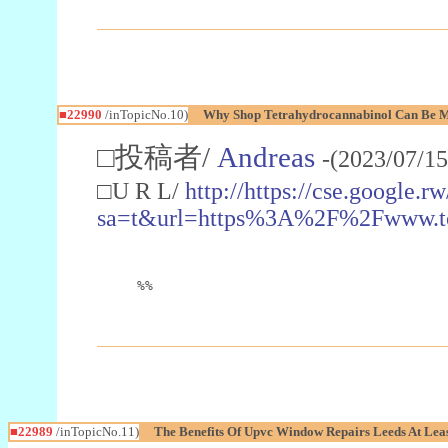
■22990
/inTopicNo.10)
Why Shop Tetrahydrocannabinol Can Be M
□投稿者/
Andreas
-(2023/07/15
□U R L/
http://https://cse.google.rw
sa=t&url=https%3A%2F%2Fwww.t
%%
■22989
/inTopicNo.11)
The Benefits Of Upvc Window Repairs Leeds At Leas