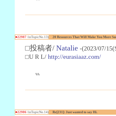
■22987
/inTopicNo.13)
20 Resources That Will Make You More Succ
□投稿者/
Natalie
-(2023/07/15(
□U R L/
http://eurasiaaz.com/
%%
■22986
/inTopicNo.14)
Re[231]: Just wanted to say Hi.