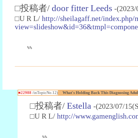
□投稿者/
door fitter Leeds
-(2023/
□U R L/
http://sheilagaff.net/index.php/
view=slideshow&id=36&tmpl=comp
%%
■22988
/inTopicNo.12)
What's Holding Back This Diagnosing Adul
□投稿者/
Estella
-(2023/07/15(
□U R L/
http://www.gamenglish.co
%%