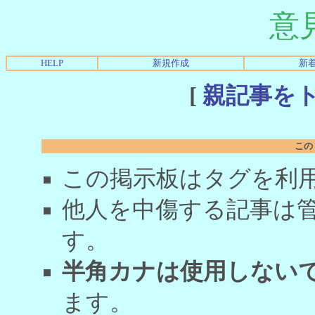
意
HELP
新規作成
新
[
親記事を
この
この掲示板はタグを利
他人を中傷する記事は
す。
半角カナは使用しない
ます。