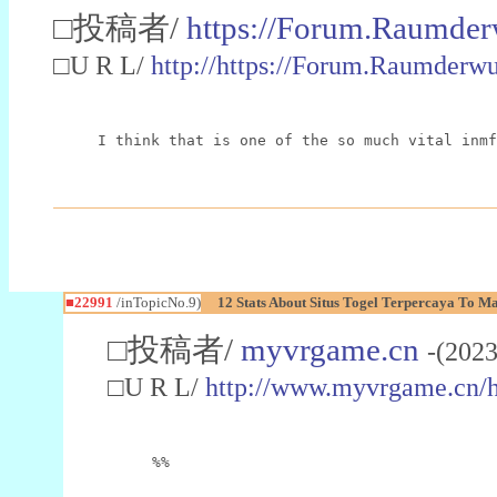
□投稿者/
https://Forum.Raumder
□U R L/
http://https://Forum.Raumder
I think that is one of the so much vital inmf
■22991
/inTopicNo.9)
12 Stats About Situs Togel Terpercaya To M
□投稿者/
myvrgame.cn
-(2023
□U R L/
http://www.myvrgame.cn
%%