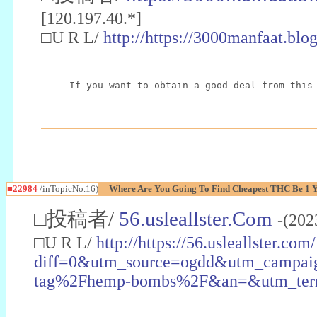
[120.197.40.*]
□U R L/
http://https://3000manfaat.blo
If you want to obtain a good deal from this
■22984
/inTopicNo.16)
Where Are You Going To Find Cheapest THC Be 1 
□投稿者/
56.usleallster.Com
-(202
□U R L/
http://https://56.usleallster.com
diff=0&utm_source=ogdd&utm_campai
tag%2Fhemp-bombs%2F&an=&utm_ter