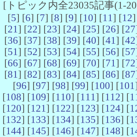
[トピック内全23035記事(1-20 
[
5
] [
6
] [
7
] [
8
] [
9
] [
10
] [
11
] [
12
]
[
21
] [
22
] [
23
] [
24
] [
25
] [
26
] [
27
[
36
] [
37
] [
38
] [
39
] [
40
] [
41
] [
42
[
51
] [
52
] [
53
] [
54
] [
55
] [
56
] [
57
[
66
] [
67
] [
68
] [
69
] [
70
] [
71
] [
72
[
81
] [
82
] [
83
] [
84
] [
85
] [
86
] [
87
[
96
] [
97
] [
98
] [
99
] [
100
] [
101
[
108
] [
109
] [
110
] [
111
] [
112
] [
1
[
120
] [
121
] [
122
] [
123
] [
124
] [
1
[
132
] [
133
] [
134
] [
135
] [
136
] [
1
[
144
] [
145
] [
146
] [
147
] [
148
] [
1