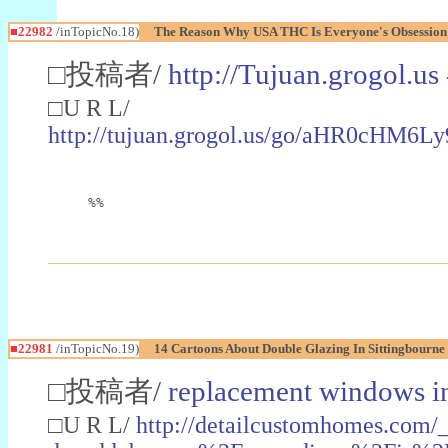
■22982
/inTopicNo.18)
The Reason Why USA THC Is Everyone's Obsession
□投稿者/
http://Tujuan.grogol.us
□U R L/
http://tujuan.grogol.us/go/aHR0
%%
■22981
/inTopicNo.19)
14 Cartoons About Double Glazing In Sittingbourne
□投稿者/
replacement windows in
□U R L/
http://detailcustomhomes.com/