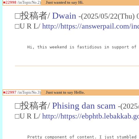
■22998
/inTopicNo.2)
Just wanted to say Hi.
□投稿者/
Dwain
-(2025/05/22(Thu) 
□U R L/
http://https://answerpail.com/i
Hi, this weekend is fastidious in support of 
■22997
/inTopicNo.3)
Just want to say Hello.
□投稿者/
Phising dan scam
-(2025
□U R L/
http://https://ebphtb.lebakk
Pretty component of content. I just stumbled 