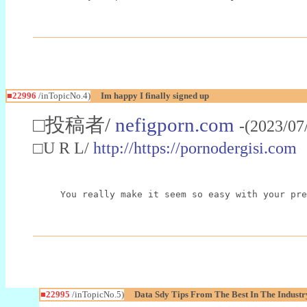
■22996
/inTopicNo.4)
Im happy I finally signed up
□投稿者/
nefigporn.com
-(2023/07
□U R L/
http://https://pornodergisi.com
You really make it seem so easy with your pre
■22995
/inTopicNo.5)
Data Sdy Tips From The Best In The Industr