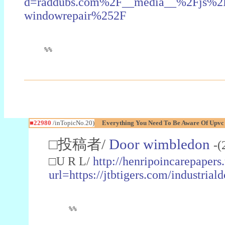
d=raddubs.com%2F__media__%2Fjs%2Fn
windowrepair%252F
%%
■22980
/inTopicNo.20)
Everything You Need To Be Aware Of Upv
□投稿者/
Door wimbledon
-(
□U R L/
http://henripoincarepapers
url=https://jtbtigers.com/industr
%%