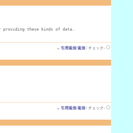
r providing these kinds of data.
→
引用返信
/
返信
/ チェック-
→
引用返信
/
返信
/ チェック-