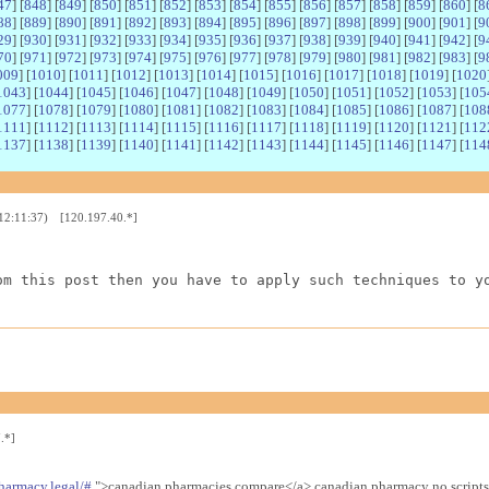
47
] [
848
] [
849
] [
850
] [
851
] [
852
] [
853
] [
854
] [
855
] [
856
] [
857
] [
858
] [
859
] [
860
] [
8
88
] [
889
] [
890
] [
891
] [
892
] [
893
] [
894
] [
895
] [
896
] [
897
] [
898
] [
899
] [
900
] [
901
] [
9
29
] [
930
] [
931
] [
932
] [
933
] [
934
] [
935
] [
936
] [
937
] [
938
] [
939
] [
940
] [
941
] [
942
] [
9
70
] [
971
] [
972
] [
973
] [
974
] [
975
] [
976
] [
977
] [
978
] [
979
] [
980
] [
981
] [
982
] [
983
] [
9
009
] [
1010
] [
1011
] [
1012
] [
1013
] [
1014
] [
1015
] [
1016
] [
1017
] [
1018
] [
1019
] [
1020
1043
] [
1044
] [
1045
] [
1046
] [
1047
] [
1048
] [
1049
] [
1050
] [
1051
] [
1052
] [
1053
] [
105
1077
] [
1078
] [
1079
] [
1080
] [
1081
] [
1082
] [
1083
] [
1084
] [
1085
] [
1086
] [
1087
] [
108
1111
] [
1112
] [
1113
] [
1114
] [
1115
] [
1116
] [
1117
] [
1118
] [
1119
] [
1120
] [
1121
] [
112
1137
] [
1138
] [
1139
] [
1140
] [
1141
] [
1142
] [
1143
] [
1144
] [
1145
] [
1146
] [
1147
] [
114
 12:11:37) [120.197.40.*]
om this post then you have to apply such techniques to y
.*]
harmacy.legal/#
">canadian pharmacies compare</a> canadian pharmacy no scripts