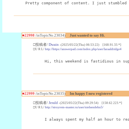
Pretty component of content. I just stumbled 
■22998
/inTopicNo.23034)
Just wanted to say Hi.
□投稿者/
Dwain
-(2025/05/22(Thu) 06:53:22) [168.91.33.*]
□U R L/
http://https://answerpail.com/index.php/user/laraaldridge4
Hi, this weekend is fastidious in su
■22999
/inTopicNo.23035)
Im happy I now registered
□投稿者/
Jerald
-(2025/05/22(Thu) 09:29:54) [158.62.223.*]
□U R L/
http://stroyrem-master.ru/user/nielsendehn5/
I always spent my half an hour to re