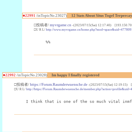
■22991
/inTopicNo.23027)
12 Stats About Situs Togel Terperc
□投稿者/
myvrgame.cn
-(2023/07/15(Sat) 12:17:40) [193.150.70
□U R L/
http://www.myvrgame.cn/home.php?mod=space&uid=477809
%%
■22992
/inTopicNo.23028)
Im happy I finally registered
□投稿者/
https://Forum.Raumderwuensche.de
-(2023/07/15(Sat) 12:19:15) 
□U R L/
http://https://Forum.Raumderwuensche.de/member.php?action=profile&uid=
I think that is one of the so much vital inmf