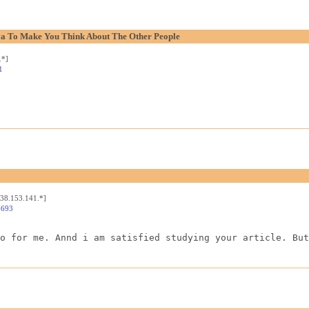
aya To Make You Think About The Other People
.*]
1
[38.153.141.*]
4693
o for me. Annd i am satisfied studying your article. But