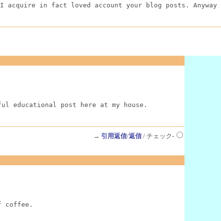
I acquire in fact loved account your blog posts. Anyway 
ful educational post here at my house.
→
引用返信
/
返信
/ チェック-
f coffee.