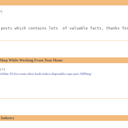
*]
 posts which contains lots  of valuable facts, thanks fo
l Shop While Working From Your Home
0.*]
t/delta-10-live-resin-alien-kush-indica-disposable-vape-pen-1600mg/
 Industry