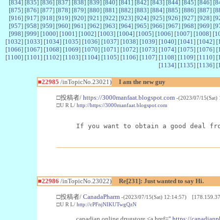
[
834
] [
835
] [
836
] [
837
] [
838
] [
839
] [
840
] [
841
] [
842
] [
843
] [
844
] [
845
] [
846
] [
8
[
875
] [
876
] [
877
] [
878
] [
879
] [
880
] [
881
] [
882
] [
883
] [
884
] [
885
] [
886
] [
887
] [
8
[
916
] [
917
] [
918
] [
919
] [
920
] [
921
] [
922
] [
923
] [
924
] [
925
] [
926
] [
927
] [
928
] [
9
[
957
] [
958
] [
959
] [
960
] [
961
] [
962
] [
963
] [
964
] [
965
] [
966
] [
967
] [
968
] [
969
] [
9
[
998
] [
999
] [
1000
] [
1001
] [
1002
] [
1003
] [
1004
] [
1005
] [
1006
] [
1007
] [
1008
] [
1
[
1032
] [
1033
] [
1034
] [
1035
] [
1036
] [
1037
] [
1038
] [
1039
] [
1040
] [
1041
] [
1042
] [
[
1066
] [
1067
] [
1068
] [
1069
] [
1070
] [
1071
] [
1072
] [
1073
] [
1074
] [
1075
] [
1076
] [
[
1100
] [
1101
] [
1102
] [
1103
] [
1104
] [
1105
] [
1106
] [
1107
] [
1108
] [
1109
] [
1110
] [
[
1134
] [
1135
] [
1136
] [
■22985
/inTopicNo.23021)
I am the new guy
□投稿者/
https://3000manfaat.blogspot.com
-(2023/07/15(Sat)
□U R L/
http://https://3000manfaat.blogspot.com
If you want to obtain a good deal fr
■22986
/inTopicNo.23022)
Re[231]: Just wanted to say Hi.
□投稿者/
CanadaPharm
-(2023/07/15(Sat) 12:14:57) [178.159.37
□U R L/
http://cPFnjNIKUTwgQzN
canadian online drugstore <a href="
https://canadianp