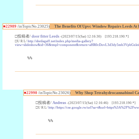
■22989
/inTopicNo.23025)
The Benefits Of Upvc Window Repairs Leeds At 
□投稿者/
door fitter Leeds
-(2023/07/15(Sat) 12:16:30) [193.218.190.*]
□U R L/
http://sheilagaff.net/index.php/media-gallery?
view=slideshow&id=36&tmpl=component&return=aHR0cDovL3d3dy5mb3Vpb
%%
■22990
/inTopicNo.23026)
Why Shop Tetrahydrocannabinol Ca
□投稿者/
Andreas
-(2023/07/15(Sat) 12:16:46) [193.218.190.*]
□U R L/
http://https://cse.google.rw/url?sa=t&url=https%3A%2F%2F
%%