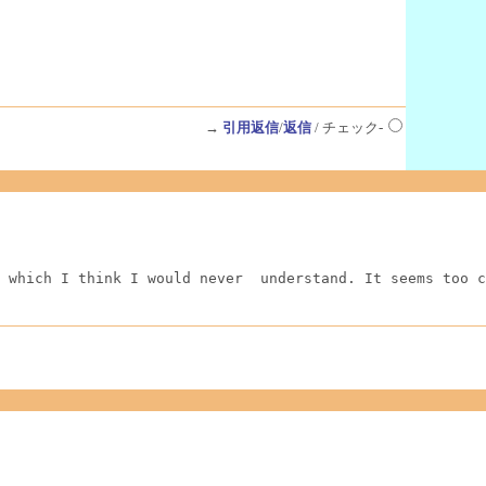
→
引用返信
/
返信
/ チェック-
 which I think I would never  understand. It seems too c