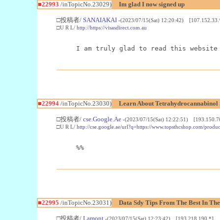
■22993
/inTopicNo.23029)
Im glad I now signed up
□投稿者/
SANAIAKAI
-(2023/07/15(Sat) 12:20:42) [107.152.33.
□U R L/
http://https://visasdirect.com.au
I am truly glad to read this website
■22994
/inTopicNo.23030)
Learn About Tetrahydrocannabino
□投稿者/
cse.Google.Ae
-(2023/07/15(Sat) 12:22:51) [193.150.7
□U R L/
http://cse.google.ae/url?q=https://www.topsthcshop.com/produc
%%
■22995
/inTopicNo.23031)
Data Sdy Tips From The Best In The
□投稿者/
Lamont
-(2023/07/15(Sat) 12:23:42) [193.218.190.*]