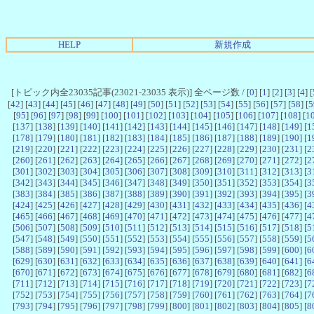
HELP
新規作成
[トピック内全23035記事(23021-23035 表示)] 全ページ数 / [
0
] [
1
] [
2
] [
3
] [
4
] [
[
42
] [
43
] [
44
] [
45
] [
46
] [
47
] [
48
] [
49
] [
50
] [
51
] [
52
] [
53
] [
54
] [
55
] [
56
] [
57
] [
58
] [
5
[
95
] [
96
] [
97
] [
98
] [
99
] [
100
] [
101
] [
102
] [
103
] [
104
] [
105
] [
106
] [
107
] [
108
] [
1
[
137
] [
138
] [
139
] [
140
] [
141
] [
142
] [
143
] [
144
] [
145
] [
146
] [
147
] [
148
] [
149
] [
1
[
178
] [
179
] [
180
] [
181
] [
182
] [
183
] [
184
] [
185
] [
186
] [
187
] [
188
] [
189
] [
190
] [
1
[
219
] [
220
] [
221
] [
222
] [
223
] [
224
] [
225
] [
226
] [
227
] [
228
] [
229
] [
230
] [
231
] [
2
[
260
] [
261
] [
262
] [
263
] [
264
] [
265
] [
266
] [
267
] [
268
] [
269
] [
270
] [
271
] [
272
] [
2
[
301
] [
302
] [
303
] [
304
] [
305
] [
306
] [
307
] [
308
] [
309
] [
310
] [
311
] [
312
] [
313
] [
3
[
342
] [
343
] [
344
] [
345
] [
346
] [
347
] [
348
] [
349
] [
350
] [
351
] [
352
] [
353
] [
354
] [
3
[
383
] [
384
] [
385
] [
386
] [
387
] [
388
] [
389
] [
390
] [
391
] [
392
] [
393
] [
394
] [
395
] [
3
[
424
] [
425
] [
426
] [
427
] [
428
] [
429
] [
430
] [
431
] [
432
] [
433
] [
434
] [
435
] [
436
] [
4
[
465
] [
466
] [
467
] [
468
] [
469
] [
470
] [
471
] [
472
] [
473
] [
474
] [
475
] [
476
] [
477
] [
4
[
506
] [
507
] [
508
] [
509
] [
510
] [
511
] [
512
] [
513
] [
514
] [
515
] [
516
] [
517
] [
518
] [
5
[
547
] [
548
] [
549
] [
550
] [
551
] [
552
] [
553
] [
554
] [
555
] [
556
] [
557
] [
558
] [
559
] [
5
[
588
] [
589
] [
590
] [
591
] [
592
] [
593
] [
594
] [
595
] [
596
] [
597
] [
598
] [
599
] [
600
] [
6
[
629
] [
630
] [
631
] [
632
] [
633
] [
634
] [
635
] [
636
] [
637
] [
638
] [
639
] [
640
] [
641
] [
6
[
670
] [
671
] [
672
] [
673
] [
674
] [
675
] [
676
] [
677
] [
678
] [
679
] [
680
] [
681
] [
682
] [
6
[
711
] [
712
] [
713
] [
714
] [
715
] [
716
] [
717
] [
718
] [
719
] [
720
] [
721
] [
722
] [
723
] [
7
[
752
] [
753
] [
754
] [
755
] [
756
] [
757
] [
758
] [
759
] [
760
] [
761
] [
762
] [
763
] [
764
] [
7
[
793
] [
794
] [
795
] [
796
] [
797
] [
798
] [
799
] [
800
] [
801
] [
802
] [
803
] [
804
] [
805
] [
8