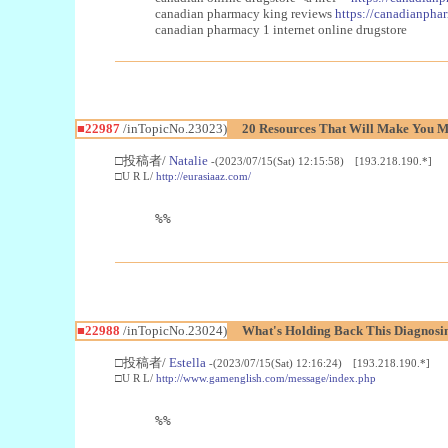
canadian pharmacy king reviews
https://canadianphar
canadian pharmacy 1 internet online drugstore
■22987
/inTopicNo.23023)
20 Resources That Will Make You Mo
□投稿者/
Natalie
-(2023/07/15(Sat) 12:15:58) [193.218.190.*]
□U R L/
http://eurasiaaz.com/
%%
■22988
/inTopicNo.23024)
What's Holding Back This Diagnosin
□投稿者/
Estella
-(2023/07/15(Sat) 12:16:24) [193.218.190.*]
□U R L/
http://www.gamenglish.com/message/index.php
%%