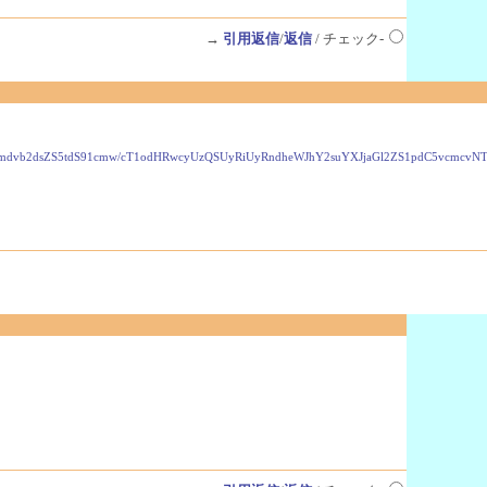
→
引用返信
/
返信
/ チェック-
VzLmdvb2dsZS5tdS91cmw/cT1odHRwcyUzQSUyRiUyRndheWJhY2suYXJjaGl2ZS1pdC5vcmc