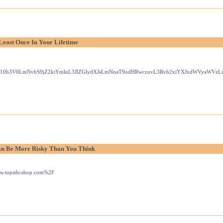
Least Once In Your Lifetime
Gxlei10b3V0LmNvbS9jZ2ktYmluL3JlZGlydXJsLmNnaT9odHRwczovL3Rvb2xiYXJxdWVyaW
n Be More Risky Than You Think
www.topsthcshop.com%2F