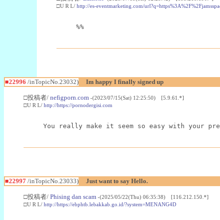
□U R L/
http://es-eventmarketing.com/url?q=https%3A%2F%2Fjamssp
%%
■22996
/inTopicNo.23032)
Im happy I finally signed up
□投稿者/
nefigporn.com
-(2023/07/15(Sat) 12:25:50) [5.9.61.*]
□U R L/
http://https://pornodergisi.com
You really make it seem so easy with your pre
■22997
/inTopicNo.23033)
Just want to say Hello.
□投稿者/
Phising dan scam
-(2025/05/22(Thu) 06:35:38) [116.212.150.*]
□U R L/
http://https://ebphtb.lebakkab.go.id/?system=MENANG4D