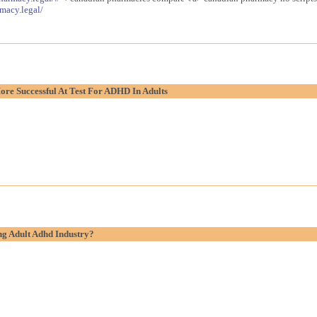
macy.legal/
re Successful At Test For ADHD In Adults
g Adult Adhd Industry?