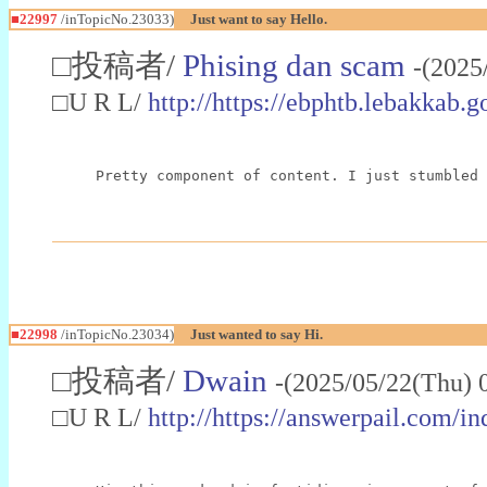
■22997
/inTopicNo.23033)
Just want to say Hello.
□投稿者/
Phising dan scam
-(2025
□U R L/
http://https://ebphtb.lebakk
Pretty component of content. I just stumbled 
■22998
/inTopicNo.23034)
Just wanted to say Hi.
□投稿者/
Dwain
-(2025/05/22(Thu) 
□U R L/
http://https://answerpail.com/i