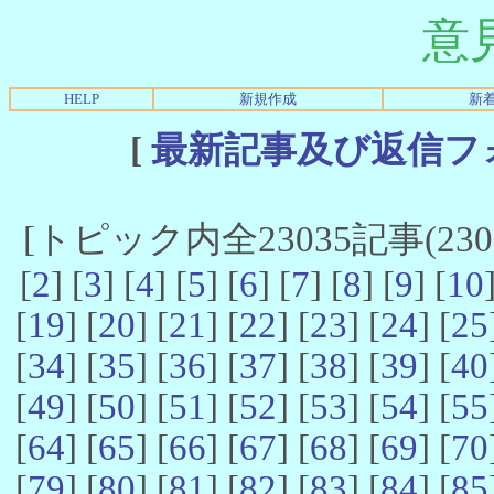
意
HELP
新規作成
新
[
最新記事及び返信フ
[トピック内全23035記事(23021
[
2
] [
3
] [
4
] [
5
] [
6
] [
7
] [
8
] [
9
] [
10
[
19
] [
20
] [
21
] [
22
] [
23
] [
24
] [
25
[
34
] [
35
] [
36
] [
37
] [
38
] [
39
] [
40
[
49
] [
50
] [
51
] [
52
] [
53
] [
54
] [
55
[
64
] [
65
] [
66
] [
67
] [
68
] [
69
] [
70
[
79
] [
80
] [
81
] [
82
] [
83
] [
84
] [
85