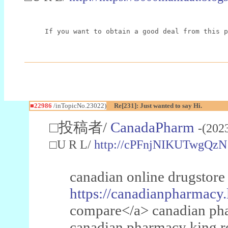
If you want to obtain a good deal from this p
■22986
/inTopicNo.23022)
Re[231]: Just wanted to say Hi.
□投稿者/
CanadaPharm
-(202
□U R L/
http://cPFnjNIKUTwgQzN
canadian online drugstore
https://canadianpharmacy.
compare</a> canadian pha
canadian pharmacy king 