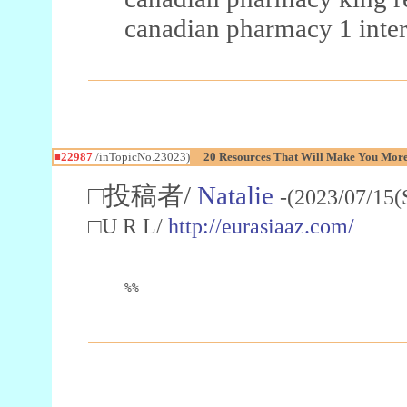
canadian pharmacy 1 inter
■22987
/inTopicNo.23023)
20 Resources That Will Make You More 
□投稿者/
Natalie
-(2023/07/15(
□U R L/
http://eurasiaaz.com/
%%