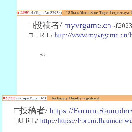
■22991
/inTopicNo.23027)
12 Stats About Situs Togel Terpercaya
□投稿者/
myvrgame.cn
-(2023
□U R L/
http://www.myvrgame.cn
%%
■22992
/inTopicNo.23028)
Im happy I finally registered
□投稿者/
https://Forum.Raumder
□U R L/
http://https://Forum.Raumder