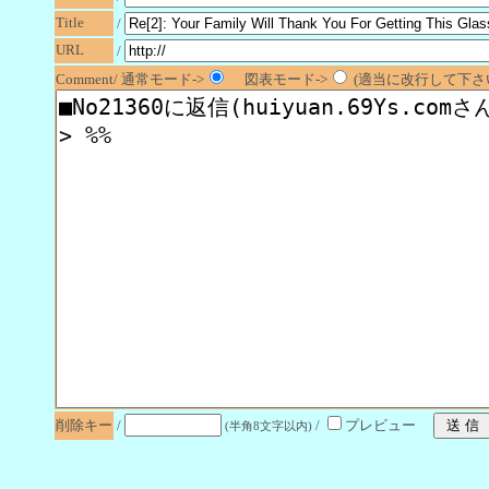
Title
/
URL
/
Comment/ 通常モード->
図表モード->
(適当に改行して下さい
削除キー
/
/
プレビュー
(半角8文字以内)