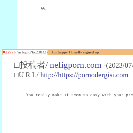
%%
■22996
/inTopicNo.23032)
Im happy I finally signed up
□投稿者/
nefigporn.com
-(2023/07
□U R L/
http://https://pornodergisi.com
You really make it seem so easy with your pre