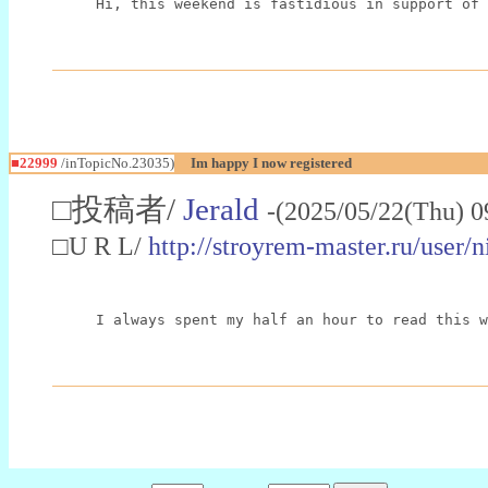
Hi, this weekend is fastidious in support of 
■22999
/inTopicNo.23035)
Im happy I now registered
□投稿者/
Jerald
-(2025/05/22(Thu) 0
□U R L/
http://stroyrem-master.ru/user/
I always spent my half an hour to read this w