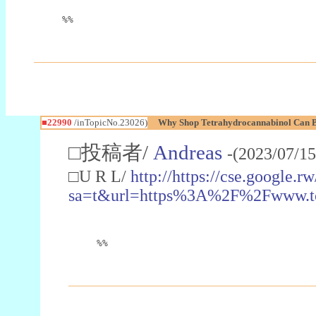
%%
■22990
/inTopicNo.23026)
Why Shop Tetrahydrocannabinol Can B
□投稿者/
Andreas
-(2023/07/15
□U R L/
http://https://cse.google.rw
sa=t&url=https%3A%2F%2Fwww.t
%%