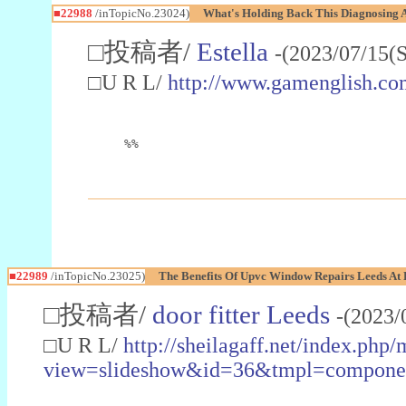
■22988
/inTopicNo.23024)
What's Holding Back This Diagnosing A
□投稿者/
Estella
-(2023/07/15(
□U R L/
http://www.gamenglish.co
%%
■22989
/inTopicNo.23025)
The Benefits Of Upvc Window Repairs Leeds At 
□投稿者/
door fitter Leeds
-(2023/
□U R L/
http://sheilagaff.net/index.php/
view=slideshow&id=36&tmpl=comp