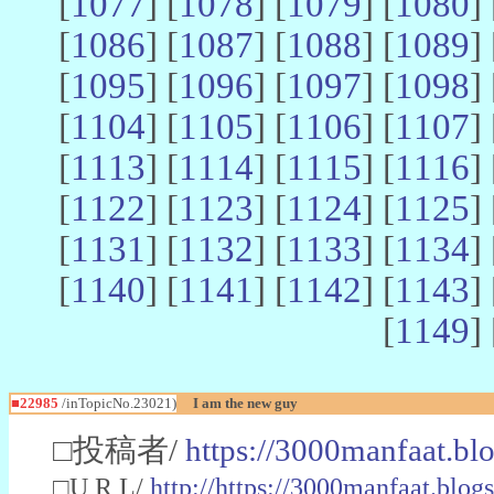
[
1077
] [
1078
] [
1079
] [
1080
] 
[
1086
] [
1087
] [
1088
] [
1089
] 
[
1095
] [
1096
] [
1097
] [
1098
] 
[
1104
] [
1105
] [
1106
] [
1107
] 
[
1113
] [
1114
] [
1115
] [
1116
] 
[
1122
] [
1123
] [
1124
] [
1125
] 
[
1131
] [
1132
] [
1133
] [
1134
] 
[
1140
] [
1141
] [
1142
] [
1143
] 
[
1149
] 
■22985
/inTopicNo.23021)
I am the new guy
□投稿者/
https://3000manfaat.bl
□U R L/
http://https://3000manfaat.blog