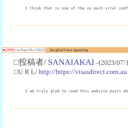
I think that is one of the so much vital inmf
■22993
/inTopicNo.23029)
Im glad I now signed up
□投稿者/
SANAIAKAI
-(2023/07/
□U R L/
http://https://visasdirect.com.au
I am truly glad to read this website posts wh