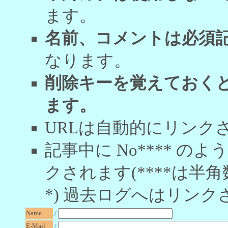
ます。
名前、コメントは必須
なります。
削除キーを覚えておく
ます。
URLは自動的にリンク
記事中に No**** 
クされます(****は半角
*) 過去ログへはリンク
Name
/
E-Mail
/