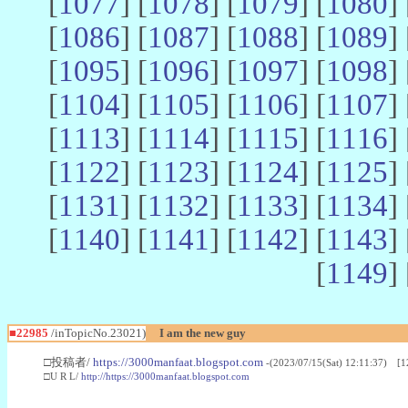
[
1077
] [
1078
] [
1079
] [
1080
] 
[
1086
] [
1087
] [
1088
] [
1089
] 
[
1095
] [
1096
] [
1097
] [
1098
] 
[
1104
] [
1105
] [
1106
] [
1107
] 
[
1113
] [
1114
] [
1115
] [
1116
] 
[
1122
] [
1123
] [
1124
] [
1125
] 
[
1131
] [
1132
] [
1133
] [
1134
] 
[
1140
] [
1141
] [
1142
] [
1143
] 
[
1149
] 
■22985
/inTopicNo.23021)
I am the new guy
□投稿者/
https://3000manfaat.blogspot.com
-(2023/07/15(Sat) 12:11:37) [1
□U R L/
http://https://3000manfaat.blogspot.com