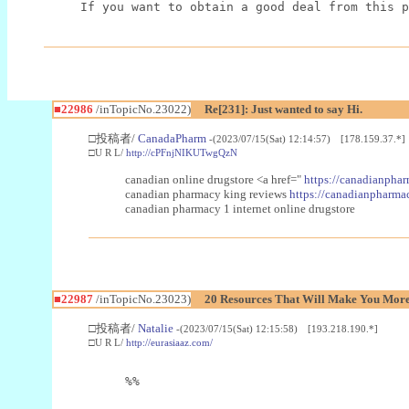
If you want to obtain a good deal from this p
■22986
/inTopicNo.23022)
Re[231]: Just wanted to say Hi.
□投稿者/
CanadaPharm
-(2023/07/15(Sat) 12:14:57) [178.159.37.*]
□U R L/
http://cPFnjNIKUTwgQzN
canadian online drugstore <a href="
https://canadianphar
canadian pharmacy king reviews
https://canadianpharmac
canadian pharmacy 1 internet online drugstore
■22987
/inTopicNo.23023)
20 Resources That Will Make You More 
□投稿者/
Natalie
-(2023/07/15(Sat) 12:15:58) [193.218.190.*]
□U R L/
http://eurasiaaz.com/
%%