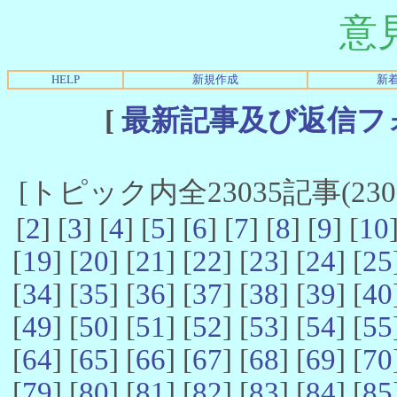
意
HELP
新規作成
新
[
最新記事及び返信フ
[トピック内全23035記事(23021
[
2
] [
3
] [
4
] [
5
] [
6
] [
7
] [
8
] [
9
] [
10
[
19
] [
20
] [
21
] [
22
] [
23
] [
24
] [
25
[
34
] [
35
] [
36
] [
37
] [
38
] [
39
] [
40
[
49
] [
50
] [
51
] [
52
] [
53
] [
54
] [
55
[
64
] [
65
] [
66
] [
67
] [
68
] [
69
] [
70
[
79
] [
80
] [
81
] [
82
] [
83
] [
84
] [
85