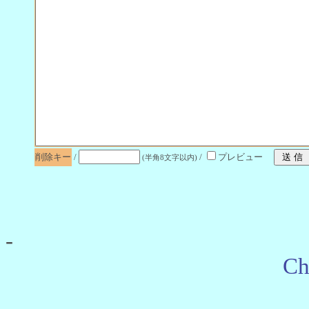
削除キー
/
/
プレビュー
(半角8文字以内)
-
Ch