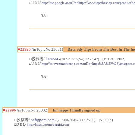
□U R L/
http://cse.google.ae/url?q=https://www.topsthcshop.com/product/d
%%
■22995
/inTopicNo.23031)
Data Sdy Tips From The Best In The In
□投稿者/
Lamont
-(2023/07/15(Sat) 12:23:42) [193.218.190.*]
□U R L/
http://es-eventmarketing.com/url?q=https%3A%2F%2Fjamsspace.
%%
■22996
/inTopicNo.23032)
Im happy I finally signed up
□投稿者/
nefigporn.com
-(2023/07/15(Sat) 12:25:50) [5.9.61.*]
□U R L/
http://https://pornodergisi.com