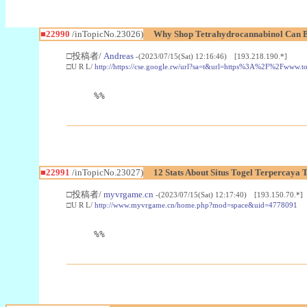
■22990
/inTopicNo.23026)
Why Shop Tetrahydrocannabinol Can B
□投稿者/
Andreas
-(2023/07/15(Sat) 12:16:46) [193.218.190.*]
□U R L/
http://https://cse.google.rw/url?sa=t&url=https%3A%2F%2Fwww.
%%
■22991
/inTopicNo.23027)
12 Stats About Situs Togel Terpercaya
□投稿者/
myvrgame.cn
-(2023/07/15(Sat) 12:17:40) [193.150.70.*]
□U R L/
http://www.myvrgame.cn/home.php?mod=space&uid=4778091
%%