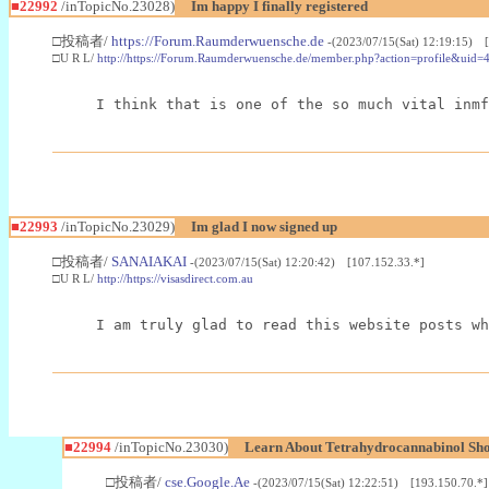
■22992
/inTopicNo.23028)
Im happy I finally registered
□投稿者/
https://Forum.Raumderwuensche.de
-(2023/07/15(Sat) 12:19:15) 
□U R L/
http://https://Forum.Raumderwuensche.de/member.php?action=profile&uid=
I think that is one of the so much vital inmf
■22993
/inTopicNo.23029)
Im glad I now signed up
□投稿者/
SANAIAKAI
-(2023/07/15(Sat) 12:20:42) [107.152.33.*]
□U R L/
http://https://visasdirect.com.au
I am truly glad to read this website posts wh
■22994
/inTopicNo.23030)
Learn About Tetrahydrocannabinol S
□投稿者/
cse.Google.Ae
-(2023/07/15(Sat) 12:22:51) [193.150.70.*]