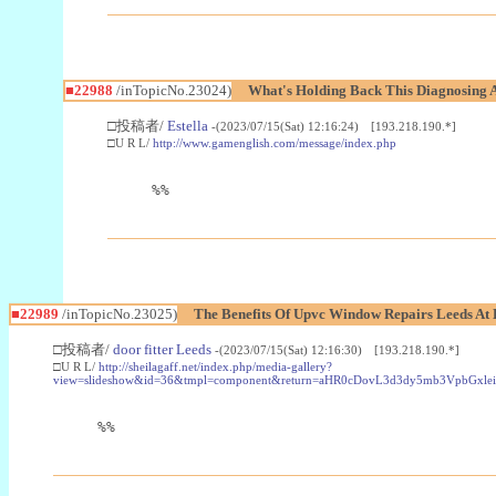
■22988
/inTopicNo.23024)
What's Holding Back This Diagnosing A
□投稿者/
Estella
-(2023/07/15(Sat) 12:16:24) [193.218.190.*]
□U R L/
http://www.gamenglish.com/message/index.php
%%
■22989
/inTopicNo.23025)
The Benefits Of Upvc Window Repairs Leeds At 
□投稿者/
door fitter Leeds
-(2023/07/15(Sat) 12:16:30) [193.218.190.*]
□U R L/
http://sheilagaff.net/index.php/media-gallery?
view=slideshow&id=36&tmpl=component&return=aHR0cDovL3d3dy5mb3Vpb
%%