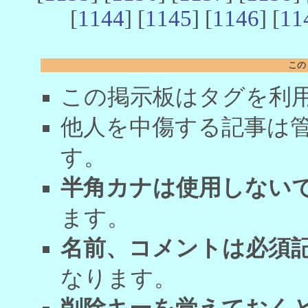
[
1144
] [
1145
] [
1146
] [
11
この
この掲示板はタグを利
他人を中傷する記事は
す。
半角カナは使用しない
ます。
名前、コメントは必須
なります。