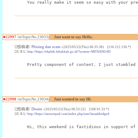
You really make it seem so easy with your pre
■22997
/inTopicNo.23033)
Just want to say Hello.
□投稿者/
Phising dan scam
-(2025/05/22(Thu) 06:35:38) [116.212.150.*]
□U R L/
http://https://ebphtb.lebakkab.go.id/?system=MENANG4D
Pretty component of content. I just stumbled 
■22998
/inTopicNo.23034)
Just wanted to say Hi.
□投稿者/
Dwain
-(2025/05/22(Thu) 06:53:22) [168.91.33.*]
□U R L/
http://https://answerpail.com/index.php/user/laraaldridge4
Hi, this weekend is fastidious in support of 