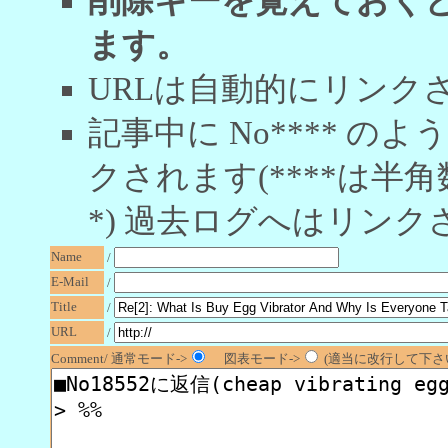
削除キーを覚えておく
ます。
URLは自動的にリンク
記事中に No**** 
クされます(****は半角
*) 過去ログへはリンク
Name
/
E-Mail
/
Title
/
URL
/
Comment/ 通常モード->
図表モード->
(適当に改行して下さい