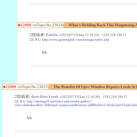
■22988
/inTopicNo.23024)
What's Holding Back This Diagnosing A
□投稿者/
Estella
-(2023/07/15(Sat) 12:16:24) [193.218.190.*]
□U R L/
http://www.gamenglish.com/message/index.php
%%
■22989
/inTopicNo.23025)
The Benefits Of Upvc Window Repairs Leeds At 
□投稿者/
door fitter Leeds
-(2023/07/15(Sat) 12:16:30) [193.218.190.*]
□U R L/
http://sheilagaff.net/index.php/media-gallery?
view=slideshow&id=36&tmpl=component&return=aHR0cDovL3d3dy5mb3Vpb
%%