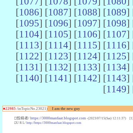
[
1077
] [
1078
] [
1079
] [
1080
] 
[
1086
] [
1087
] [
1088
] [
1089
] 
[
1095
] [
1096
] [
1097
] [
1098
] 
[
1104
] [
1105
] [
1106
] [
1107
] 
[
1113
] [
1114
] [
1115
] [
1116
] 
[
1122
] [
1123
] [
1124
] [
1125
] 
[
1131
] [
1132
] [
1133
] [
1134
] 
[
1140
] [
1141
] [
1142
] [
1143
] 
[
1149
] 
■22985
/inTopicNo.23021)
I am the new guy
□投稿者/
https://3000manfaat.blogspot.com
-(2023/07/15(Sat) 12:11:37) [1
□U R L/
http://https://3000manfaat.blogspot.com