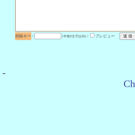
削除キー
/
/
プレビュー
(半角8文字以内)
-
Ch