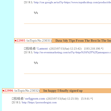
□U R L/
http://cse.google.ae/url?q=https://www.topsthcshop.com/product/d
%%
■22995
/inTopicNo.23031)
Data Sdy Tips From The Best In The In
□投稿者/
Lamont
-(2023/07/15(Sat) 12:23:42) [193.218.190.*]
□U R L/
http://es-eventmarketing.com/url?q=https%3A%2F%2Fjamsspace.
%%
■22996
/inTopicNo.23032)
Im happy I finally signed up
□投稿者/
nefigporn.com
-(2023/07/15(Sat) 12:25:50) [5.9.61.*]
□U R L/
http://https://pornodergisi.com