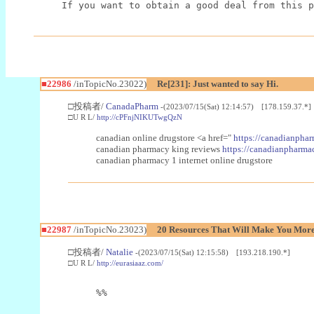
If you want to obtain a good deal from this p
■22986
/inTopicNo.23022)
Re[231]: Just wanted to say Hi.
□投稿者/
CanadaPharm
-(2023/07/15(Sat) 12:14:57) [178.159.37.*]
□U R L/
http://cPFnjNIKUTwgQzN
canadian online drugstore <a href="
https://canadianphar
canadian pharmacy king reviews
https://canadianpharmac
canadian pharmacy 1 internet online drugstore
■22987
/inTopicNo.23023)
20 Resources That Will Make You More 
□投稿者/
Natalie
-(2023/07/15(Sat) 12:15:58) [193.218.190.*]
□U R L/
http://eurasiaaz.com/
%%