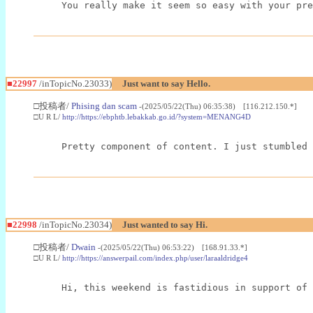
You really make it seem so easy with your pre
■22997
/inTopicNo.23033)
Just want to say Hello.
□投稿者/
Phising dan scam
-(2025/05/22(Thu) 06:35:38) [116.212.150.*]
□U R L/
http://https://ebphtb.lebakkab.go.id/?system=MENANG4D
Pretty component of content. I just stumbled 
■22998
/inTopicNo.23034)
Just wanted to say Hi.
□投稿者/
Dwain
-(2025/05/22(Thu) 06:53:22) [168.91.33.*]
□U R L/
http://https://answerpail.com/index.php/user/laraaldridge4
Hi, this weekend is fastidious in support of 