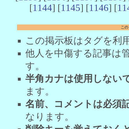
[
1144
] [
1145
] [
1146
] [
11
この
この掲示板はタグを利
他人を中傷する記事は
す。
半角カナは使用しない
ます。
名前、コメントは必須
なります。