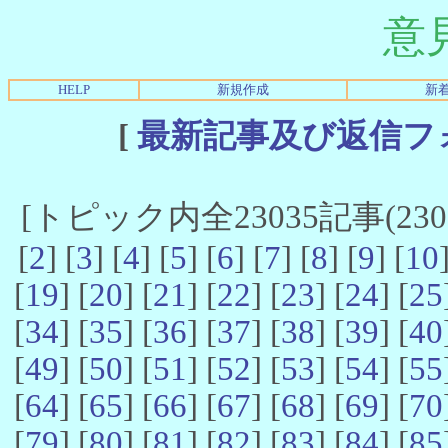
意
HELP
新規作成
新
[
最新記事及び返信フ
[トピック内全23035記事(23021
[
2
] [
3
] [
4
] [
5
] [
6
] [
7
] [
8
] [
9
] [
10
[
19
] [
20
] [
21
] [
22
] [
23
] [
24
] [
25
[
34
] [
35
] [
36
] [
37
] [
38
] [
39
] [
40
[
49
] [
50
] [
51
] [
52
] [
53
] [
54
] [
55
[
64
] [
65
] [
66
] [
67
] [
68
] [
69
] [
70
[
79
] [
80
] [
81
] [
82
] [
83
] [
84
] [
85