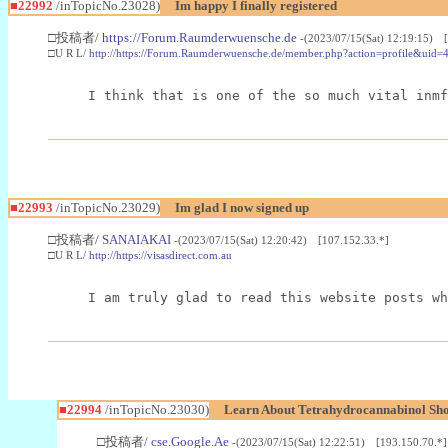
■22992
/inTopicNo.23028)
Im happy I finally registered
□投稿者/
https://Forum.Raumderwuensche.de
-(2023/07/15(Sat) 12:19:15) 
□U R L/
http://https://Forum.Raumderwuensche.de/member.php?action=profile&uid=
I think that is one of the so much vital inmf
■22993
/inTopicNo.23029)
Im glad I now signed up
□投稿者/
SANAIAKAI
-(2023/07/15(Sat) 12:20:42) [107.152.33.*]
□U R L/
http://https://visasdirect.com.au
I am truly glad to read this website posts wh
■22994
/inTopicNo.23030)
Learn About Tetrahydrocannabinol S
□投稿者/
cse.Google.Ae
-(2023/07/15(Sat) 12:22:51) [193.150.70.*]