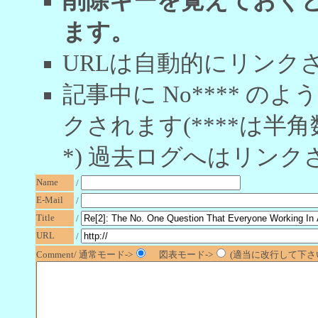
削除キーを覚えておく
ます。
URLは自動的にリンク
記事中に No**** 
クされます(****は半角
*) 過去ログへはリンク
Name
/
E-Mail
/
Title
/
URL
/
Comment/ 通常モード->
図表モード->
(適当に改行して下さい