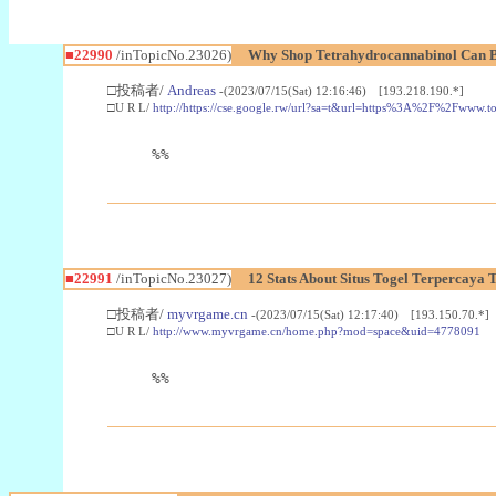
■22990
/inTopicNo.23026)
Why Shop Tetrahydrocannabinol Can B
□投稿者/
Andreas
-(2023/07/15(Sat) 12:16:46) [193.218.190.*]
□U R L/
http://https://cse.google.rw/url?sa=t&url=https%3A%2F%2Fwww.
%%
■22991
/inTopicNo.23027)
12 Stats About Situs Togel Terpercaya
□投稿者/
myvrgame.cn
-(2023/07/15(Sat) 12:17:40) [193.150.70.*]
□U R L/
http://www.myvrgame.cn/home.php?mod=space&uid=4778091
%%