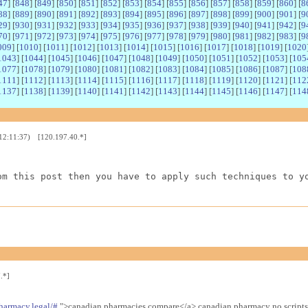
47
] [
848
] [
849
] [
850
] [
851
] [
852
] [
853
] [
854
] [
855
] [
856
] [
857
] [
858
] [
859
] [
860
] [
8
88
] [
889
] [
890
] [
891
] [
892
] [
893
] [
894
] [
895
] [
896
] [
897
] [
898
] [
899
] [
900
] [
901
] [
9
29
] [
930
] [
931
] [
932
] [
933
] [
934
] [
935
] [
936
] [
937
] [
938
] [
939
] [
940
] [
941
] [
942
] [
9
70
] [
971
] [
972
] [
973
] [
974
] [
975
] [
976
] [
977
] [
978
] [
979
] [
980
] [
981
] [
982
] [
983
] [
9
009
] [
1010
] [
1011
] [
1012
] [
1013
] [
1014
] [
1015
] [
1016
] [
1017
] [
1018
] [
1019
] [
1020
1043
] [
1044
] [
1045
] [
1046
] [
1047
] [
1048
] [
1049
] [
1050
] [
1051
] [
1052
] [
1053
] [
105
1077
] [
1078
] [
1079
] [
1080
] [
1081
] [
1082
] [
1083
] [
1084
] [
1085
] [
1086
] [
1087
] [
108
1111
] [
1112
] [
1113
] [
1114
] [
1115
] [
1116
] [
1117
] [
1118
] [
1119
] [
1120
] [
1121
] [
112
1137
] [
1138
] [
1139
] [
1140
] [
1141
] [
1142
] [
1143
] [
1144
] [
1145
] [
1146
] [
1147
] [
114
 12:11:37) [120.197.40.*]
om this post then you have to apply such techniques to y
.*]
harmacy.legal/#
">canadian pharmacies compare</a> canadian pharmacy no scripts