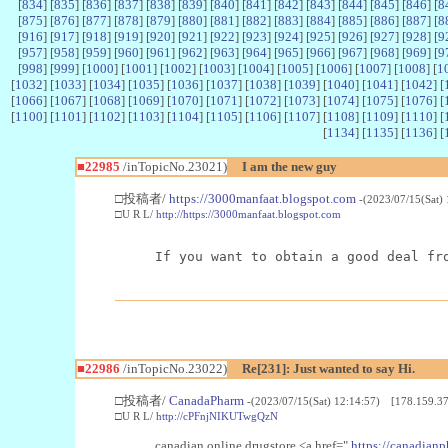
[
834
] [
835
] [
836
] [
837
] [
838
] [
839
] [
840
] [
841
] [
842
] [
843
] [
844
] [
845
] [
846
] [
8
[
875
] [
876
] [
877
] [
878
] [
879
] [
880
] [
881
] [
882
] [
883
] [
884
] [
885
] [
886
] [
887
] [
8
[
916
] [
917
] [
918
] [
919
] [
920
] [
921
] [
922
] [
923
] [
924
] [
925
] [
926
] [
927
] [
928
] [
9
[
957
] [
958
] [
959
] [
960
] [
961
] [
962
] [
963
] [
964
] [
965
] [
966
] [
967
] [
968
] [
969
] [
9
[
998
] [
999
] [
1000
] [
1001
] [
1002
] [
1003
] [
1004
] [
1005
] [
1006
] [
1007
] [
1008
] [
1
[
1032
] [
1033
] [
1034
] [
1035
] [
1036
] [
1037
] [
1038
] [
1039
] [
1040
] [
1041
] [
1042
] [
[
1066
] [
1067
] [
1068
] [
1069
] [
1070
] [
1071
] [
1072
] [
1073
] [
1074
] [
1075
] [
1076
] [
[
1100
] [
1101
] [
1102
] [
1103
] [
1104
] [
1105
] [
1106
] [
1107
] [
1108
] [
1109
] [
1110
] [
[
1134
] [
1135
] [
1136
] [
■22985
/inTopicNo.23021)
I am the new guy
□投稿者/
https://3000manfaat.blogspot.com
-(2023/07/15(Sat)
□U R L/
http://https://3000manfaat.blogspot.com
If you want to obtain a good deal fr
■22986
/inTopicNo.23022)
Re[231]: Just wanted to say Hi.
□投稿者/
CanadaPharm
-(2023/07/15(Sat) 12:14:57) [178.159.37
□U R L/
http://cPFnjNIKUTwgQzN
canadian online drugstore <a href="
https://canadianp