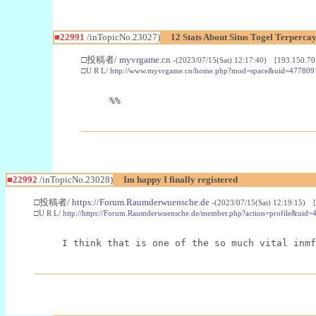
■22991
/inTopicNo.23027)
12 Stats About Situs Togel Terperc
□投稿者/
myvrgame.cn
-(2023/07/15(Sat) 12:17:40) [193.150.70
□U R L/
http://www.myvrgame.cn/home.php?mod=space&uid=477809
%%
■22992
/inTopicNo.23028)
Im happy I finally registered
□投稿者/
https://Forum.Raumderwuensche.de
-(2023/07/15(Sat) 12:19:15) 
□U R L/
http://https://Forum.Raumderwuensche.de/member.php?action=profile&uid=
I think that is one of the so much vital inmf