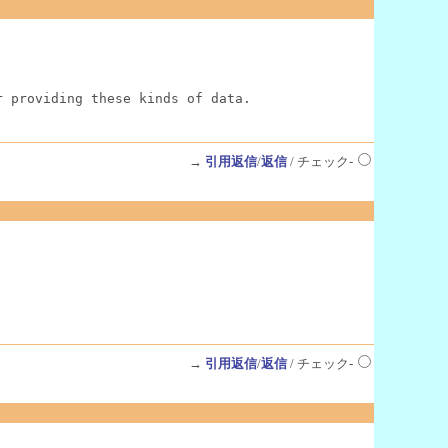
r providing these kinds of data.
→
引用返信
/
返信
/ チェック-
→
引用返信
/
返信
/ チェック-