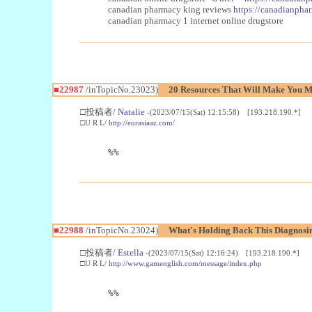
canadian pharmacy king reviews
https://canadianphar
canadian pharmacy 1 internet online drugstore
■22987
/inTopicNo.23023)
20 Resources That Will Make You Mo
□投稿者/
Natalie
-(2023/07/15(Sat) 12:15:58) [193.218.190.*]
□U R L/
http://eurasiaaz.com/
%%
■22988
/inTopicNo.23024)
What's Holding Back This Diagnosin
□投稿者/
Estella
-(2023/07/15(Sat) 12:16:24) [193.218.190.*]
□U R L/
http://www.gamenglish.com/message/index.php
%%