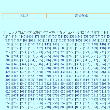
HELP
新規作成
[トピック内全23035記事(23021-23035 表示)] 全ページ数 / [
0
] [
1
] [
2
] [
3
] [
4
] [
[
42
] [
43
] [
44
] [
45
] [
46
] [
47
] [
48
] [
49
] [
50
] [
51
] [
52
] [
53
] [
54
] [
55
] [
56
] [
57
] [
58
] [
5
[
95
] [
96
] [
97
] [
98
] [
99
] [
100
] [
101
] [
102
] [
103
] [
104
] [
105
] [
106
] [
107
] [
108
] [
1
[
137
] [
138
] [
139
] [
140
] [
141
] [
142
] [
143
] [
144
] [
145
] [
146
] [
147
] [
148
] [
149
] [
1
[
178
] [
179
] [
180
] [
181
] [
182
] [
183
] [
184
] [
185
] [
186
] [
187
] [
188
] [
189
] [
190
] [
1
[
219
] [
220
] [
221
] [
222
] [
223
] [
224
] [
225
] [
226
] [
227
] [
228
] [
229
] [
230
] [
231
] [
2
[
260
] [
261
] [
262
] [
263
] [
264
] [
265
] [
266
] [
267
] [
268
] [
269
] [
270
] [
271
] [
272
] [
2
[
301
] [
302
] [
303
] [
304
] [
305
] [
306
] [
307
] [
308
] [
309
] [
310
] [
311
] [
312
] [
313
] [
3
[
342
] [
343
] [
344
] [
345
] [
346
] [
347
] [
348
] [
349
] [
350
] [
351
] [
352
] [
353
] [
354
] [
3
[
383
] [
384
] [
385
] [
386
] [
387
] [
388
] [
389
] [
390
] [
391
] [
392
] [
393
] [
394
] [
395
] [
3
[
424
] [
425
] [
426
] [
427
] [
428
] [
429
] [
430
] [
431
] [
432
] [
433
] [
434
] [
435
] [
436
] [
4
[
465
] [
466
] [
467
] [
468
] [
469
] [
470
] [
471
] [
472
] [
473
] [
474
] [
475
] [
476
] [
477
] [
4
[
506
] [
507
] [
508
] [
509
] [
510
] [
511
] [
512
] [
513
] [
514
] [
515
] [
516
] [
517
] [
518
] [
5
[
547
] [
548
] [
549
] [
550
] [
551
] [
552
] [
553
] [
554
] [
555
] [
556
] [
557
] [
558
] [
559
] [
5
[
588
] [
589
] [
590
] [
591
] [
592
] [
593
] [
594
] [
595
] [
596
] [
597
] [
598
] [
599
] [
600
] [
6
[
629
] [
630
] [
631
] [
632
] [
633
] [
634
] [
635
] [
636
] [
637
] [
638
] [
639
] [
640
] [
641
] [
6
[
670
] [
671
] [
672
] [
673
] [
674
] [
675
] [
676
] [
677
] [
678
] [
679
] [
680
] [
681
] [
682
] [
6
[
711
] [
712
] [
713
] [
714
] [
715
] [
716
] [
717
] [
718
] [
719
] [
720
] [
721
] [
722
] [
723
] [
7
[
752
] [
753
] [
754
] [
755
] [
756
] [
757
] [
758
] [
759
] [
760
] [
761
] [
762
] [
763
] [
764
] [
7
[
793
] [
794
] [
795
] [
796
] [
797
] [
798
] [
799
] [
800
] [
801
] [
802
] [
803
] [
804
] [
805
] [
8