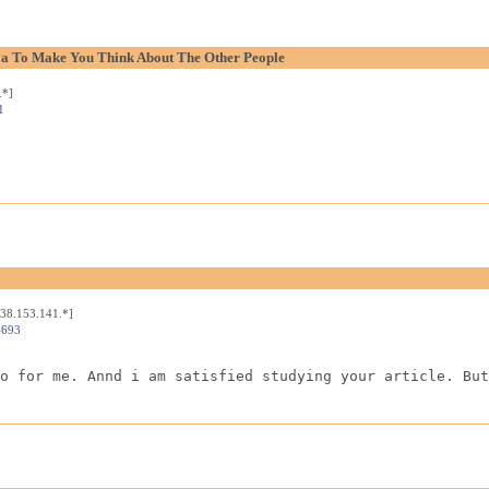
aya To Make You Think About The Other People
.*]
1
[38.153.141.*]
4693
o for me. Annd i am satisfied studying your article. But