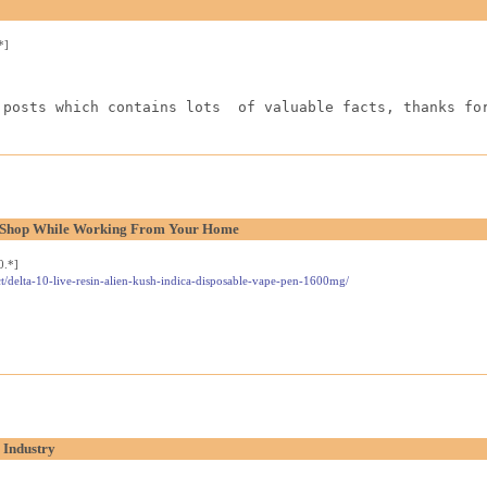
*]
 posts which contains lots  of valuable facts, thanks fo
l Shop While Working From Your Home
0.*]
t/delta-10-live-resin-alien-kush-indica-disposable-vape-pen-1600mg/
 Industry