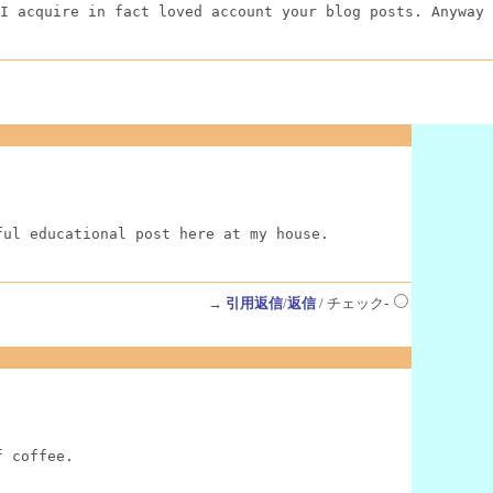
I acquire in fact loved account your blog posts. Anyway 
ful educational post here at my house.
→
引用返信
/
返信
/ チェック-
f coffee.