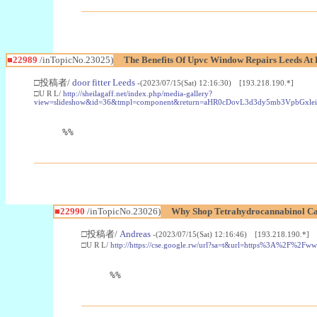
■22989
/inTopicNo.23025)
The Benefits Of Upvc Window Repairs Leeds At 
□投稿者/
door fitter Leeds
-(2023/07/15(Sat) 12:16:30) [193.218.190.*]
□U R L/
http://sheilagaff.net/index.php/media-gallery?
view=slideshow&id=36&tmpl=component&return=aHR0cDovL3d3dy5mb3Vpb
%%
■22990
/inTopicNo.23026)
Why Shop Tetrahydrocannabinol Ca
□投稿者/
Andreas
-(2023/07/15(Sat) 12:16:46) [193.218.190.*]
□U R L/
http://https://cse.google.rw/url?sa=t&url=https%3A%2F%2F
%%