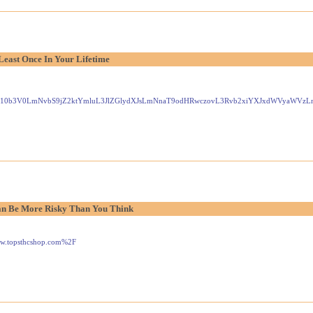
Least Once In Your Lifetime
Gxlei10b3V0LmNvbS9jZ2ktYmluL3JlZGlydXJsLmNnaT9odHRwczovL3Rvb2xiYXJxdWVyaW
n Be More Risky Than You Think
www.topsthcshop.com%2F