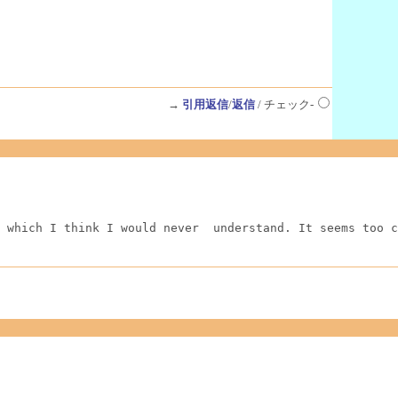
→
引用返信
/
返信
/ チェック-
 which I think I would never  understand. It seems too c