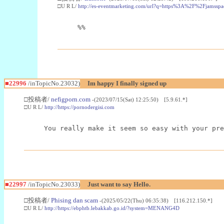
□U R L/
http://es-eventmarketing.com/url?q=https%3A%2F%2Fjamssp
%%
■22996
/inTopicNo.23032)
Im happy I finally signed up
□投稿者/
nefigporn.com
-(2023/07/15(Sat) 12:25:50) [5.9.61.*]
□U R L/
http://https://pornodergisi.com
You really make it seem so easy with your pre
■22997
/inTopicNo.23033)
Just want to say Hello.
□投稿者/
Phising dan scam
-(2025/05/22(Thu) 06:35:38) [116.212.150.*]
□U R L/
http://https://ebphtb.lebakkab.go.id/?system=MENANG4D