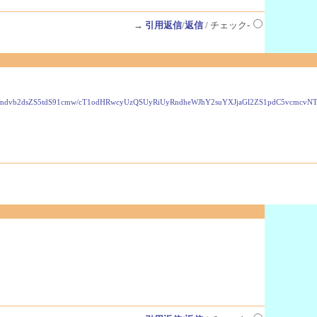
→
引用返信
/
返信
/ チェック-
VzLmdvb2dsZS5tdS91cmw/cT1odHRwcyUzQSUyRiUyRndheWJhY2suYXJjaGl2ZS1pdC5vcmc