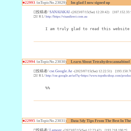
■22993
/inTopicNo.23029)
Im glad I now signed up
□投稿者/
SANAIAKAI
-(2023/07/15(Sat) 12:20:42) [107.152.33.
□U R L/
http://https://visasdirect.com.au
I am truly glad to read this website
■22994
/inTopicNo.23030)
Learn About Tetrahydrocannabino
□投稿者/
cse.Google.Ae
-(2023/07/15(Sat) 12:22:51) [193.150.7
□U R L/
http://cse.google.ae/url?q=https://www.topsthcshop.com/produc
%%
■22995
/inTopicNo.23031)
Data Sdy Tips From The Best In The
□投稿者/
Lamont
-(2023/07/15(Sat) 12:23:42) [193.218.190.*]