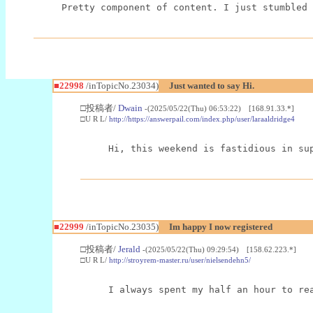
Pretty component of content. I just stumbled 
■22998
/inTopicNo.23034)
Just wanted to say Hi.
□投稿者/
Dwain
-(2025/05/22(Thu) 06:53:22) [168.91.33.*]
□U R L/
http://https://answerpail.com/index.php/user/laraaldridge4
Hi, this weekend is fastidious in su
■22999
/inTopicNo.23035)
Im happy I now registered
□投稿者/
Jerald
-(2025/05/22(Thu) 09:29:54) [158.62.223.*]
□U R L/
http://stroyrem-master.ru/user/nielsendehn5/
I always spent my half an hour to re