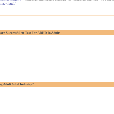
macy.legal/
re Successful At Test For ADHD In Adults
g Adult Adhd Industry?