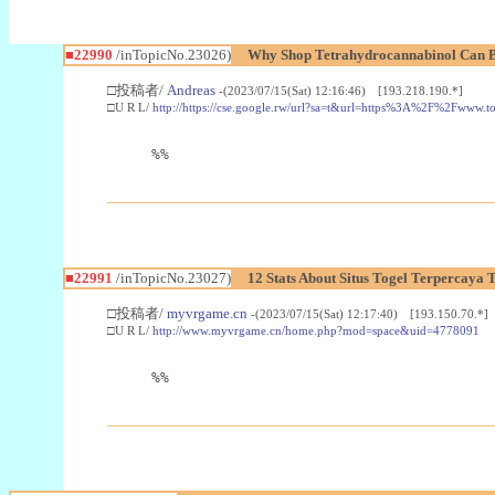
■22990
/inTopicNo.23026)
Why Shop Tetrahydrocannabinol Can B
□投稿者/
Andreas
-(2023/07/15(Sat) 12:16:46) [193.218.190.*]
□U R L/
http://https://cse.google.rw/url?sa=t&url=https%3A%2F%2Fwww.
%%
■22991
/inTopicNo.23027)
12 Stats About Situs Togel Terpercaya
□投稿者/
myvrgame.cn
-(2023/07/15(Sat) 12:17:40) [193.150.70.*]
□U R L/
http://www.myvrgame.cn/home.php?mod=space&uid=4778091
%%