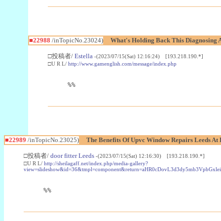
■22988
/inTopicNo.23024)
What's Holding Back This Diagnosing A
□投稿者/
Estella
-(2023/07/15(Sat) 12:16:24) [193.218.190.*]
□U R L/
http://www.gamenglish.com/message/index.php
%%
■22989
/inTopicNo.23025)
The Benefits Of Upvc Window Repairs Leeds At 
□投稿者/
door fitter Leeds
-(2023/07/15(Sat) 12:16:30) [193.218.190.*]
□U R L/
http://sheilagaff.net/index.php/media-gallery?
view=slideshow&id=36&tmpl=component&return=aHR0cDovL3d3dy5mb3Vpb
%%