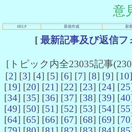
意
HELP
新規作成
新
[
最新記事及び返信フ
[トピック内全23035記事(23021
[
2
] [
3
] [
4
] [
5
] [
6
] [
7
] [
8
] [
9
] [
10
[
19
] [
20
] [
21
] [
22
] [
23
] [
24
] [
25
[
34
] [
35
] [
36
] [
37
] [
38
] [
39
] [
40
[
49
] [
50
] [
51
] [
52
] [
53
] [
54
] [
55
[
64
] [
65
] [
66
] [
67
] [
68
] [
69
] [
70
[
79
] [
80
] [
81
] [
82
] [
83
] [
84
] [
85