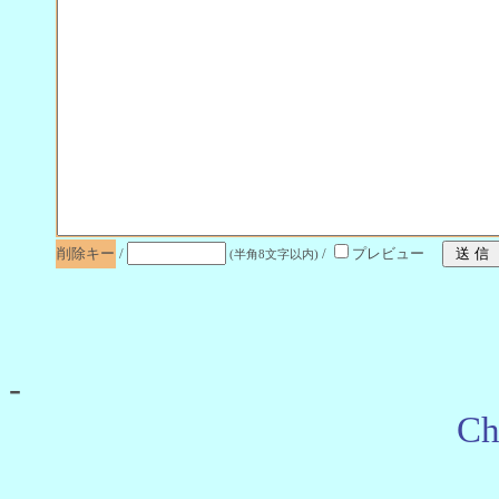
削除キー
/
/
プレビュー
(半角8文字以内)
-
Ch