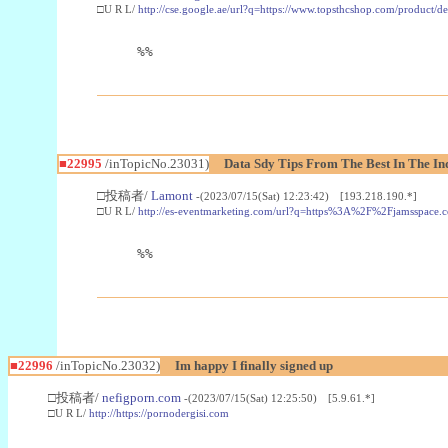
□U R L/
http://cse.google.ae/url?q=https://www.topsthcshop.com/product/d
%%
■22995
/inTopicNo.23031)
Data Sdy Tips From The Best In The In
□投稿者/
Lamont
-(2023/07/15(Sat) 12:23:42) [193.218.190.*]
□U R L/
http://es-eventmarketing.com/url?q=https%3A%2F%2Fjamsspace.
%%
■22996
/inTopicNo.23032)
Im happy I finally signed up
□投稿者/
nefigporn.com
-(2023/07/15(Sat) 12:25:50) [5.9.61.*]
□U R L/
http://https://pornodergisi.com