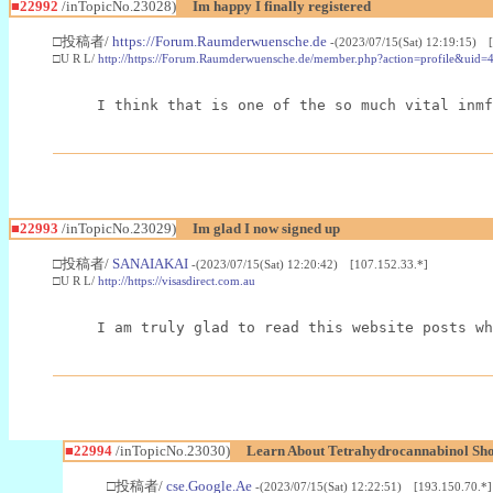
■22992
/inTopicNo.23028)
Im happy I finally registered
□投稿者/
https://Forum.Raumderwuensche.de
-(2023/07/15(Sat) 12:19:15) 
□U R L/
http://https://Forum.Raumderwuensche.de/member.php?action=profile&uid=
I think that is one of the so much vital inmf
■22993
/inTopicNo.23029)
Im glad I now signed up
□投稿者/
SANAIAKAI
-(2023/07/15(Sat) 12:20:42) [107.152.33.*]
□U R L/
http://https://visasdirect.com.au
I am truly glad to read this website posts wh
■22994
/inTopicNo.23030)
Learn About Tetrahydrocannabinol S
□投稿者/
cse.Google.Ae
-(2023/07/15(Sat) 12:22:51) [193.150.70.*]