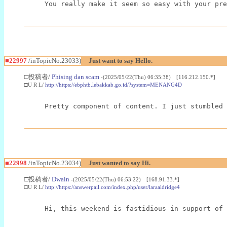
You really make it seem so easy with your pre
■22997
/inTopicNo.23033)
Just want to say Hello.
□投稿者/
Phising dan scam
-(2025/05/22(Thu) 06:35:38) [116.212.150.*]
□U R L/
http://https://ebphtb.lebakkab.go.id/?system=MENANG4D
Pretty component of content. I just stumbled 
■22998
/inTopicNo.23034)
Just wanted to say Hi.
□投稿者/
Dwain
-(2025/05/22(Thu) 06:53:22) [168.91.33.*]
□U R L/
http://https://answerpail.com/index.php/user/laraaldridge4
Hi, this weekend is fastidious in support of 