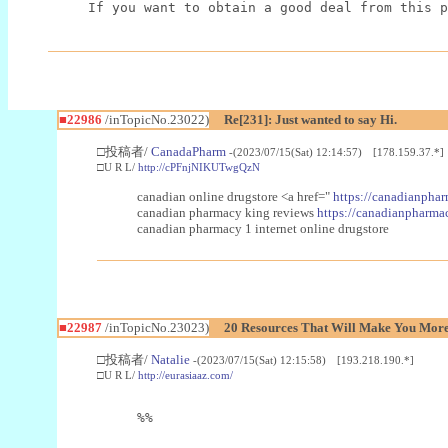
If you want to obtain a good deal from this p
■22986
/inTopicNo.23022)
Re[231]: Just wanted to say Hi.
□投稿者/
CanadaPharm
-(2023/07/15(Sat) 12:14:57) [178.159.37.*]
□U R L/
http://cPFnjNIKUTwgQzN
canadian online drugstore <a href="
https://canadianphar
canadian pharmacy king reviews
https://canadianpharmac
canadian pharmacy 1 internet online drugstore
■22987
/inTopicNo.23023)
20 Resources That Will Make You More 
□投稿者/
Natalie
-(2023/07/15(Sat) 12:15:58) [193.218.190.*]
□U R L/
http://eurasiaaz.com/
%%