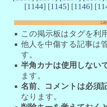
[
1144
] [
1145
] [
1146
] [
11
この
この掲示板はタグを利
他人を中傷する記事は
す。
半角カナは使用しない
ます。
名前、コメントは必須
なります。