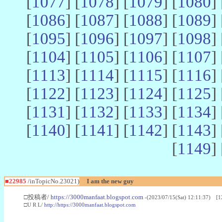
[
1077
] [
1078
] [
1079
] [
1080
] 
[
1086
] [
1087
] [
1088
] [
1089
] 
[
1095
] [
1096
] [
1097
] [
1098
] 
[
1104
] [
1105
] [
1106
] [
1107
] 
[
1113
] [
1114
] [
1115
] [
1116
] 
[
1122
] [
1123
] [
1124
] [
1125
] 
[
1131
] [
1132
] [
1133
] [
1134
] 
[
1140
] [
1141
] [
1142
] [
1143
] 
[
1149
] 
■22985
/inTopicNo.23021)
I am the new guy
□投稿者/
https://3000manfaat.blogspot.com
-(2023/07/15(Sat) 12:11:37) [1
□U R L/
http://https://3000manfaat.blogspot.com