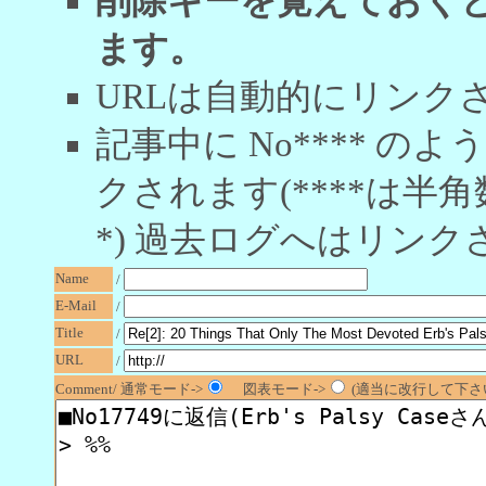
削除キーを覚えておく
ます。
URLは自動的にリンク
記事中に No**** 
クされます(****は半角
*) 過去ログへはリンク
Name
/
E-Mail
/
Title
/
URL
/
Comment/ 通常モード->
図表モード->
(適当に改行して下さい