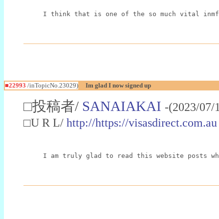
I think that is one of the so much vital inmf
■22993
/inTopicNo.23029)
Im glad I now signed up
□投稿者/
SANAIAKAI
-(2023/07/
□U R L/
http://https://visasdirect.com.au
I am truly glad to read this website posts wh