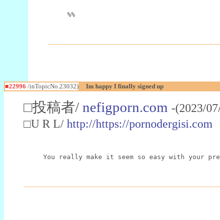
%%
■22996
/inTopicNo.23032)
Im happy I finally signed up
□投稿者/
nefigporn.com
-(2023/07
□U R L/
http://https://pornodergisi.com
You really make it seem so easy with your pre