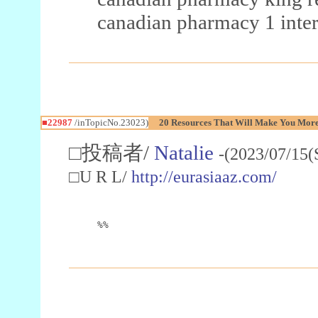
canadian pharmacy 1 inter
■22987
/inTopicNo.23023)
20 Resources That Will Make You More 
□投稿者/
Natalie
-(2023/07/15(
□U R L/
http://eurasiaaz.com/
%%