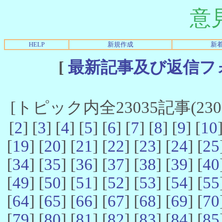
意
HELP
新規作成
新
[
最新記事及び返信フ
[トピック内全23035記事(23021
[
2
] [
3
] [
4
] [
5
] [
6
] [
7
] [
8
] [
9
] [
10
[
19
] [
20
] [
21
] [
22
] [
23
] [
24
] [
25
[
34
] [
35
] [
36
] [
37
] [
38
] [
39
] [
40
[
49
] [
50
] [
51
] [
52
] [
53
] [
54
] [
55
[
64
] [
65
] [
66
] [
67
] [
68
] [
69
] [
70
[
79
] [
80
] [
81
] [
82
] [
83
] [
84
] [
85