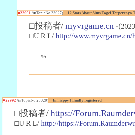
■22991
/inTopicNo.23027)
12 Stats About Situs Togel Terpercaya
□投稿者/
myvrgame.cn
-(2023
□U R L/
http://www.myvrgame.cn
%%
■22992
/inTopicNo.23028)
Im happy I finally registered
□投稿者/
https://Forum.Raumder
□U R L/
http://https://Forum.Raumder