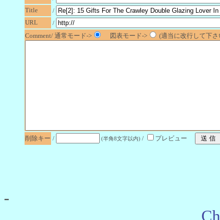
Title
/
URL
/
Comment/ 通常モード->
図表モード->
(適当に改行して下さい
削除キー
/
/
プレビュー
(半角8文字以内)
-
Ch