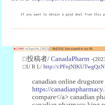
If you want to obtain a good deal from this p
■22986
/inTopicNo.23022)
Re[231]: Just wanted to say Hi.
□投稿者/
CanadaPharm
-(202
□U R L/
http://cPFnjNIKUTwgQzN
canadian online drugstore
https://canadianpharmacy.
compare</a> canadian pha
canadian pharmacy king 