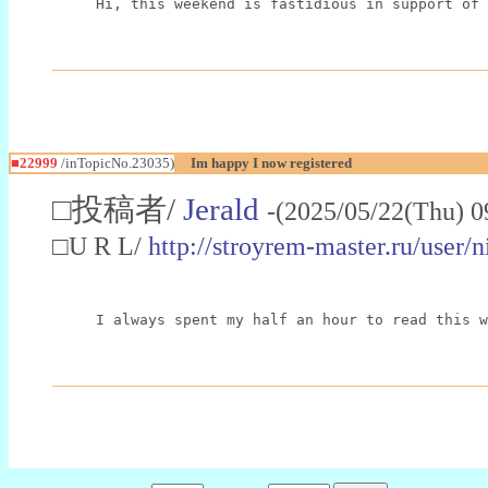
Hi, this weekend is fastidious in support of 
■22999
/inTopicNo.23035)
Im happy I now registered
□投稿者/
Jerald
-(2025/05/22(Thu) 0
□U R L/
http://stroyrem-master.ru/user/
I always spent my half an hour to read this w