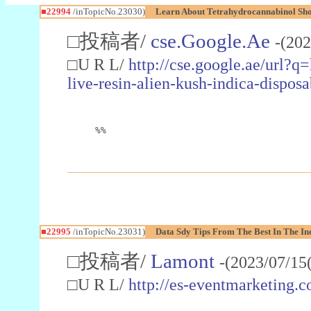
■22994
/inTopicNo.23030)
Learn About Tetrahydrocannabinol S
□投稿者/
cse.Google.Ae
-(202
□U R L/
http://cse.google.ae/url?q
live-resin-alien-kush-indica-dispo
%%
■22995
/inTopicNo.23031)
Data Sdy Tips From The Best In The In
□投稿者/
Lamont
-(2023/07/15
□U R L/
http://es-eventmarketin