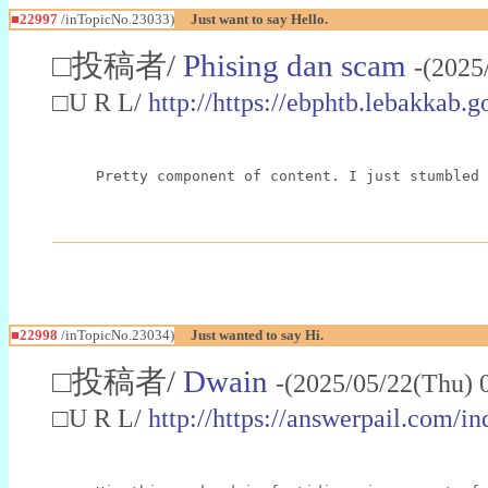
■22997
/inTopicNo.23033)
Just want to say Hello.
□投稿者/
Phising dan scam
-(2025
□U R L/
http://https://ebphtb.lebakk
Pretty component of content. I just stumbled 
■22998
/inTopicNo.23034)
Just wanted to say Hi.
□投稿者/
Dwain
-(2025/05/22(Thu) 
□U R L/
http://https://answerpail.com/i