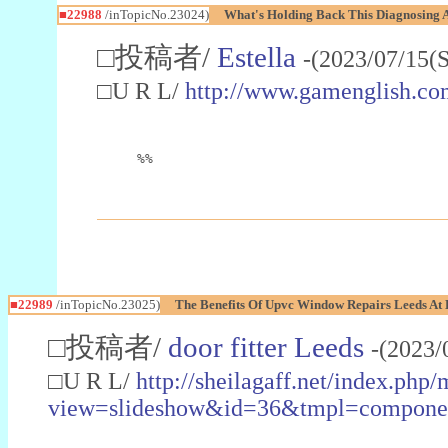
■22988
/inTopicNo.23024)
What's Holding Back This Diagnosing A
□投稿者/
Estella
-(2023/07/15(
□U R L/
http://www.gamenglish.co
%%
■22989
/inTopicNo.23025)
The Benefits Of Upvc Window Repairs Leeds At 
□投稿者/
door fitter Leeds
-(2023/
□U R L/
http://sheilagaff.net/index.php/
view=slideshow&id=36&tmpl=comp