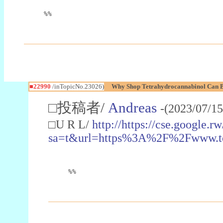
%%
■22990
/inTopicNo.23026)
Why Shop Tetrahydrocannabinol Can B
□投稿者/
Andreas
-(2023/07/15
□U R L/
http://https://cse.google.rw
sa=t&url=https%3A%2F%2Fwww.t
%%