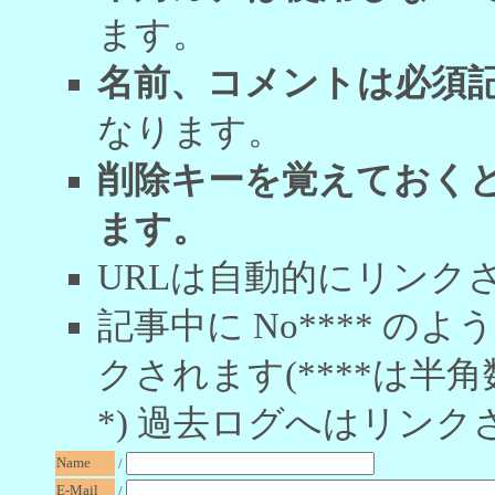
ます。
名前、コメントは必須
なります。
削除キーを覚えておく
ます。
URLは自動的にリンク
記事中に No**** 
クされます(****は半角
*) 過去ログへはリンク
Name
/
E-Mail
/