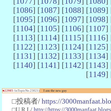
[
1077
] [
1078
] [
1079
] [
1080
] 
[
1086
] [
1087
] [
1088
] [
1089
] 
[
1095
] [
1096
] [
1097
] [
1098
] 
[
1104
] [
1105
] [
1106
] [
1107
] 
[
1113
] [
1114
] [
1115
] [
1116
] 
[
1122
] [
1123
] [
1124
] [
1125
] 
[
1131
] [
1132
] [
1133
] [
1134
] 
[
1140
] [
1141
] [
1142
] [
1143
] 
[
1149
] 
■22985
/inTopicNo.23021)
I am the new guy
□投稿者/
https://3000manfaat.bl
□U R L/
http://https://3000manfaat.blog