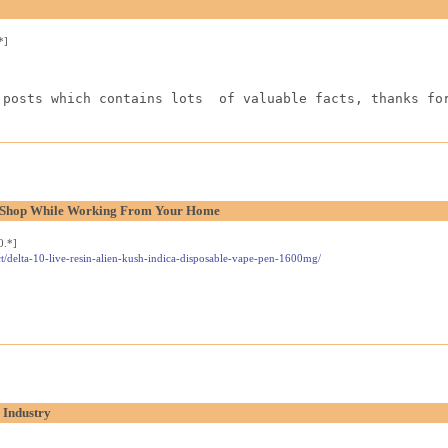
*]
 posts which contains lots  of valuable facts, thanks fo
l Shop While Working From Your Home
0.*]
t/delta-10-live-resin-alien-kush-indica-disposable-vape-pen-1600mg/
 Industry