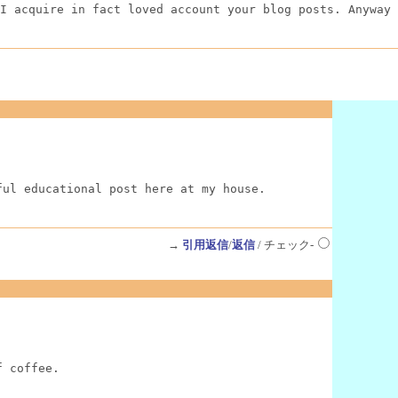
I acquire in fact loved account your blog posts. Anyway 
ful educational post here at my house.
→
引用返信
/
返信
/ チェック-
f coffee.