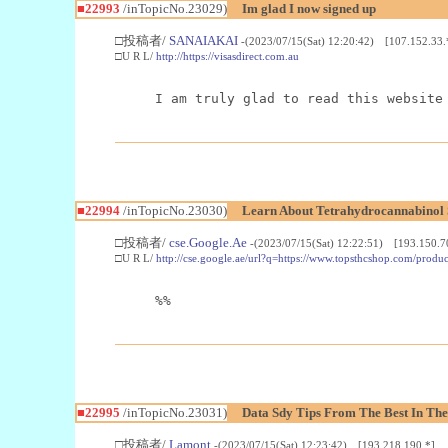
■22993
/inTopicNo.23029)
Im glad I now signed up
□投稿者/
SANAIAKAI
-(2023/07/15(Sat) 12:20:42) [107.152.33.
□U R L/
http://https://visasdirect.com.au
I am truly glad to read this website
■22994
/inTopicNo.23030)
Learn About Tetrahydrocannabino
□投稿者/
cse.Google.Ae
-(2023/07/15(Sat) 12:22:51) [193.150.7
□U R L/
http://cse.google.ae/url?q=https://www.topsthcshop.com/produc
%%
■22995
/inTopicNo.23031)
Data Sdy Tips From The Best In The
□投稿者/
Lamont
-(2023/07/15(Sat) 12:23:42) [193.218.190.*]