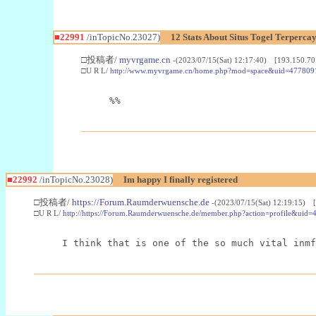
■22991
/inTopicNo.23027)
12 Stats About Situs Togel Terperc
□投稿者/
myvrgame.cn
-(2023/07/15(Sat) 12:17:40) [193.150.70
□U R L/
http://www.myvrgame.cn/home.php?mod=space&uid=477809
%%
■22992
/inTopicNo.23028)
Im happy I finally registered
□投稿者/
https://Forum.Raumderwuensche.de
-(2023/07/15(Sat) 12:19:15) 
□U R L/
http://https://Forum.Raumderwuensche.de/member.php?action=profile&uid=
I think that is one of the so much vital inmf