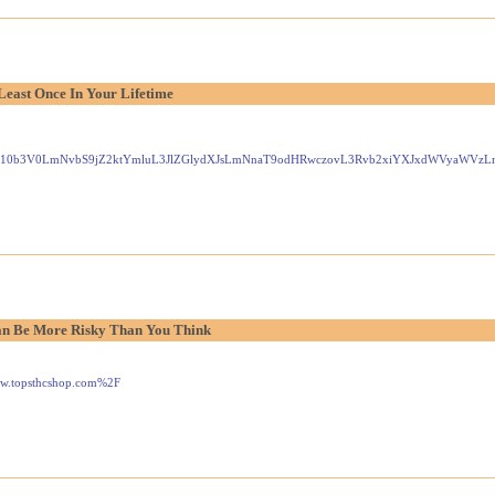
Least Once In Your Lifetime
Gxlei10b3V0LmNvbS9jZ2ktYmluL3JlZGlydXJsLmNnaT9odHRwczovL3Rvb2xiYXJxdWVyaW
n Be More Risky Than You Think
www.topsthcshop.com%2F