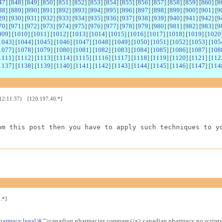
47
] [
848
] [
849
] [
850
] [
851
] [
852
] [
853
] [
854
] [
855
] [
856
] [
857
] [
858
] [
859
] [
860
] [
8
88
] [
889
] [
890
] [
891
] [
892
] [
893
] [
894
] [
895
] [
896
] [
897
] [
898
] [
899
] [
900
] [
901
] [
9
29
] [
930
] [
931
] [
932
] [
933
] [
934
] [
935
] [
936
] [
937
] [
938
] [
939
] [
940
] [
941
] [
942
] [
9
70
] [
971
] [
972
] [
973
] [
974
] [
975
] [
976
] [
977
] [
978
] [
979
] [
980
] [
981
] [
982
] [
983
] [
9
009
] [
1010
] [
1011
] [
1012
] [
1013
] [
1014
] [
1015
] [
1016
] [
1017
] [
1018
] [
1019
] [
1020
1043
] [
1044
] [
1045
] [
1046
] [
1047
] [
1048
] [
1049
] [
1050
] [
1051
] [
1052
] [
1053
] [
105
1077
] [
1078
] [
1079
] [
1080
] [
1081
] [
1082
] [
1083
] [
1084
] [
1085
] [
1086
] [
1087
] [
108
1111
] [
1112
] [
1113
] [
1114
] [
1115
] [
1116
] [
1117
] [
1118
] [
1119
] [
1120
] [
1121
] [
112
1137
] [
1138
] [
1139
] [
1140
] [
1141
] [
1142
] [
1143
] [
1144
] [
1145
] [
1146
] [
1147
] [
114
 12:11:37) [120.197.40.*]
om this post then you have to apply such techniques to y
.*]
harmacy.legal/#
">canadian pharmacies compare</a> canadian pharmacy no scripts