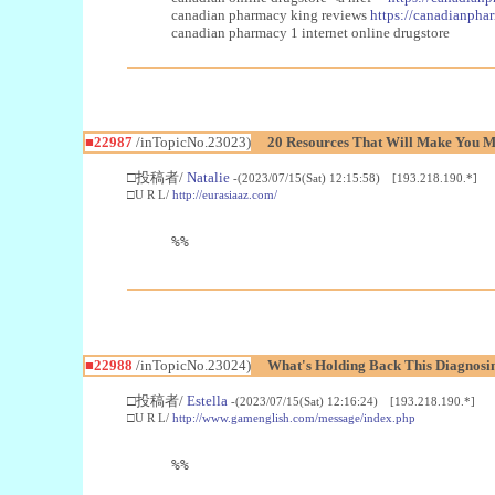
canadian pharmacy king reviews
https://canadianphar
canadian pharmacy 1 internet online drugstore
■22987
/inTopicNo.23023)
20 Resources That Will Make You Mo
□投稿者/
Natalie
-(2023/07/15(Sat) 12:15:58) [193.218.190.*]
□U R L/
http://eurasiaaz.com/
%%
■22988
/inTopicNo.23024)
What's Holding Back This Diagnosin
□投稿者/
Estella
-(2023/07/15(Sat) 12:16:24) [193.218.190.*]
□U R L/
http://www.gamenglish.com/message/index.php
%%