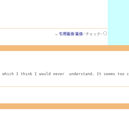
→
引用返信
/
返信
/ チェック-
 which I think I would never  understand. It seems too c