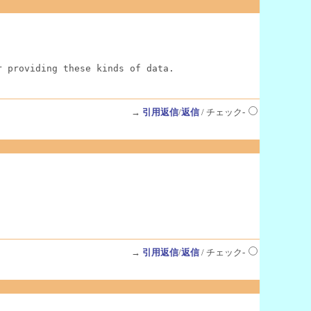
r providing these kinds of data.
→
引用返信
/
返信
/ チェック-
→
引用返信
/
返信
/ チェック-