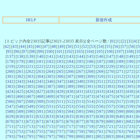
HELP
新規作成
[トピック内全23035記事(23021-23035 表示)] 全ページ数 / [
0
] [
1
] [
2
] [
3
] [
4
] [
[
42
] [
43
] [
44
] [
45
] [
46
] [
47
] [
48
] [
49
] [
50
] [
51
] [
52
] [
53
] [
54
] [
55
] [
56
] [
57
] [
58
] [
5
[
95
] [
96
] [
97
] [
98
] [
99
] [
100
] [
101
] [
102
] [
103
] [
104
] [
105
] [
106
] [
107
] [
108
] [
1
[
137
] [
138
] [
139
] [
140
] [
141
] [
142
] [
143
] [
144
] [
145
] [
146
] [
147
] [
148
] [
149
] [
1
[
178
] [
179
] [
180
] [
181
] [
182
] [
183
] [
184
] [
185
] [
186
] [
187
] [
188
] [
189
] [
190
] [
1
[
219
] [
220
] [
221
] [
222
] [
223
] [
224
] [
225
] [
226
] [
227
] [
228
] [
229
] [
230
] [
231
] [
2
[
260
] [
261
] [
262
] [
263
] [
264
] [
265
] [
266
] [
267
] [
268
] [
269
] [
270
] [
271
] [
272
] [
2
[
301
] [
302
] [
303
] [
304
] [
305
] [
306
] [
307
] [
308
] [
309
] [
310
] [
311
] [
312
] [
313
] [
3
[
342
] [
343
] [
344
] [
345
] [
346
] [
347
] [
348
] [
349
] [
350
] [
351
] [
352
] [
353
] [
354
] [
3
[
383
] [
384
] [
385
] [
386
] [
387
] [
388
] [
389
] [
390
] [
391
] [
392
] [
393
] [
394
] [
395
] [
3
[
424
] [
425
] [
426
] [
427
] [
428
] [
429
] [
430
] [
431
] [
432
] [
433
] [
434
] [
435
] [
436
] [
4
[
465
] [
466
] [
467
] [
468
] [
469
] [
470
] [
471
] [
472
] [
473
] [
474
] [
475
] [
476
] [
477
] [
4
[
506
] [
507
] [
508
] [
509
] [
510
] [
511
] [
512
] [
513
] [
514
] [
515
] [
516
] [
517
] [
518
] [
5
[
547
] [
548
] [
549
] [
550
] [
551
] [
552
] [
553
] [
554
] [
555
] [
556
] [
557
] [
558
] [
559
] [
5
[
588
] [
589
] [
590
] [
591
] [
592
] [
593
] [
594
] [
595
] [
596
] [
597
] [
598
] [
599
] [
600
] [
6
[
629
] [
630
] [
631
] [
632
] [
633
] [
634
] [
635
] [
636
] [
637
] [
638
] [
639
] [
640
] [
641
] [
6
[
670
] [
671
] [
672
] [
673
] [
674
] [
675
] [
676
] [
677
] [
678
] [
679
] [
680
] [
681
] [
682
] [
6
[
711
] [
712
] [
713
] [
714
] [
715
] [
716
] [
717
] [
718
] [
719
] [
720
] [
721
] [
722
] [
723
] [
7
[
752
] [
753
] [
754
] [
755
] [
756
] [
757
] [
758
] [
759
] [
760
] [
761
] [
762
] [
763
] [
764
] [
7
[
793
] [
794
] [
795
] [
796
] [
797
] [
798
] [
799
] [
800
] [
801
] [
802
] [
803
] [
804
] [
805
] [
8