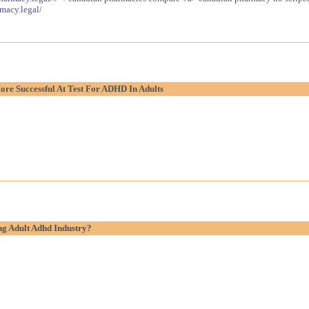
macy.legal/
re Successful At Test For ADHD In Adults
g Adult Adhd Industry?