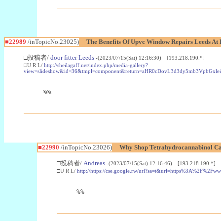
■22989
/inTopicNo.23025)
The Benefits Of Upvc Window Repairs Leeds At 
□投稿者/
door fitter Leeds
-(2023/07/15(Sat) 12:16:30) [193.218.190.*]
□U R L/
http://sheilagaff.net/index.php/media-gallery?
view=slideshow&id=36&tmpl=component&return=aHR0cDovL3d3dy5mb3Vpb
%%
■22990
/inTopicNo.23026)
Why Shop Tetrahydrocannabinol Ca
□投稿者/
Andreas
-(2023/07/15(Sat) 12:16:46) [193.218.190.*]
□U R L/
http://https://cse.google.rw/url?sa=t&url=https%3A%2F%2F
%%