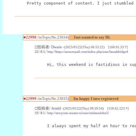
Pretty component of content. I just stumbled 
■22998
/inTopicNo.23034)
Just wanted to say Hi.
□投稿者/
Dwain
-(2025/05/22(Thu) 06:53:22) [168.91.33.*]
□U R L/
http://https://answerpail.com/index.php/user/laraaldridge4
Hi, this weekend is fastidious in su
■22999
/inTopicNo.23035)
Im happy I now registered
□投稿者/
Jerald
-(2025/05/22(Thu) 09:29:54) [158.62.223.*]
□U R L/
http://stroyrem-master.ru/user/nielsendehn5/
I always spent my half an hour to re