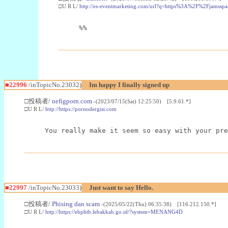
□U R L/
http://es-eventmarketing.com/url?q=https%3A%2F%2Fjamssp
%%
■22996
/inTopicNo.23032)
Im happy I finally signed up
□投稿者/
nefigporn.com
-(2023/07/15(Sat) 12:25:50) [5.9.61.*]
□U R L/
http://https://pornodergisi.com
You really make it seem so easy with your pre
■22997
/inTopicNo.23033)
Just want to say Hello.
□投稿者/
Phising dan scam
-(2025/05/22(Thu) 06:35:38) [116.212.150.*]
□U R L/
http://https://ebphtb.lebakkab.go.id/?system=MENANG4D