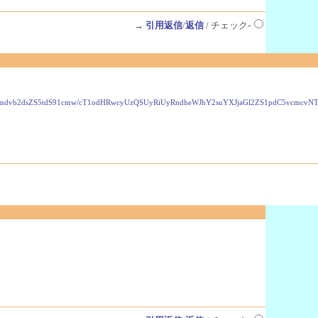
→
引用返信
/
返信
/ チェック-
VzLmdvb2dsZS5tdS91cmw/cT1odHRwcyUzQSUyRiUyRndheWJhY2suYXJjaGl2ZS1pdC5vcmc