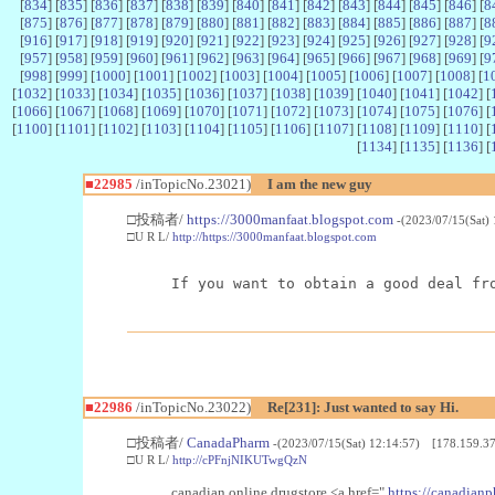
[
834
] [
835
] [
836
] [
837
] [
838
] [
839
] [
840
] [
841
] [
842
] [
843
] [
844
] [
845
] [
846
] [
8
[
875
] [
876
] [
877
] [
878
] [
879
] [
880
] [
881
] [
882
] [
883
] [
884
] [
885
] [
886
] [
887
] [
8
[
916
] [
917
] [
918
] [
919
] [
920
] [
921
] [
922
] [
923
] [
924
] [
925
] [
926
] [
927
] [
928
] [
9
[
957
] [
958
] [
959
] [
960
] [
961
] [
962
] [
963
] [
964
] [
965
] [
966
] [
967
] [
968
] [
969
] [
9
[
998
] [
999
] [
1000
] [
1001
] [
1002
] [
1003
] [
1004
] [
1005
] [
1006
] [
1007
] [
1008
] [
1
[
1032
] [
1033
] [
1034
] [
1035
] [
1036
] [
1037
] [
1038
] [
1039
] [
1040
] [
1041
] [
1042
] [
[
1066
] [
1067
] [
1068
] [
1069
] [
1070
] [
1071
] [
1072
] [
1073
] [
1074
] [
1075
] [
1076
] [
[
1100
] [
1101
] [
1102
] [
1103
] [
1104
] [
1105
] [
1106
] [
1107
] [
1108
] [
1109
] [
1110
] [
[
1134
] [
1135
] [
1136
] [
■22985
/inTopicNo.23021)
I am the new guy
□投稿者/
https://3000manfaat.blogspot.com
-(2023/07/15(Sat)
□U R L/
http://https://3000manfaat.blogspot.com
If you want to obtain a good deal fr
■22986
/inTopicNo.23022)
Re[231]: Just wanted to say Hi.
□投稿者/
CanadaPharm
-(2023/07/15(Sat) 12:14:57) [178.159.37
□U R L/
http://cPFnjNIKUTwgQzN
canadian online drugstore <a href="
https://canadianp