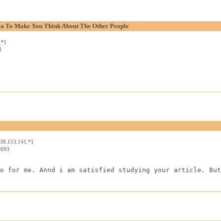
aya To Make You Think About The Other People
.*]
1
[38.153.141.*]
4693
o for me. Annd i am satisfied studying your article. But