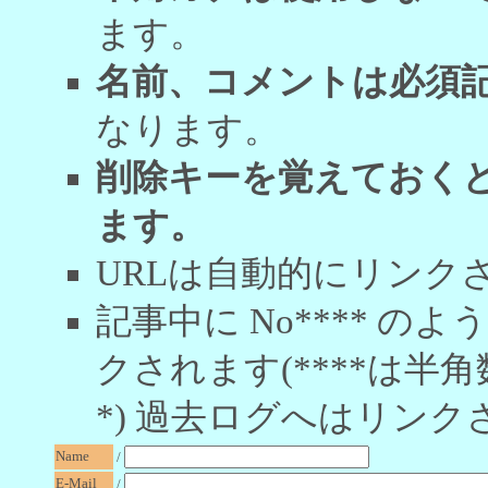
ます。
名前、コメントは必須
なります。
削除キーを覚えておく
ます。
URLは自動的にリンク
記事中に No**** 
クされます(****は半角
*) 過去ログへはリンク
Name
/
E-Mail
/