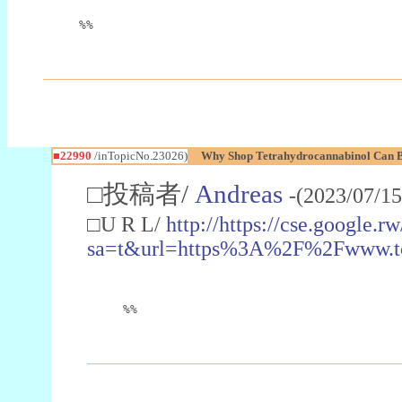
%%
■22990
/inTopicNo.23026)
Why Shop Tetrahydrocannabinol Can B
□投稿者/
Andreas
-(2023/07/15
□U R L/
http://https://cse.google.rw
sa=t&url=https%3A%2F%2Fwww.t
%%