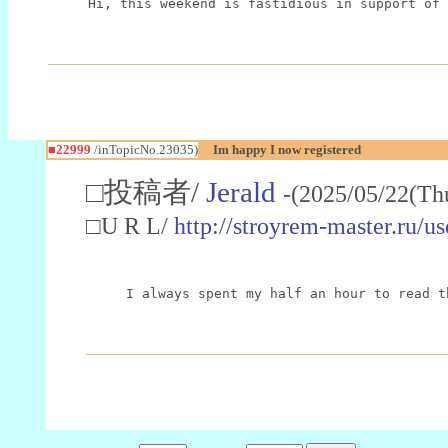
Hi, this weekend is fastidious in support of 
■22999
/inTopicNo.23035)
Im happy I now registered
□投稿者/
Jerald
-(2025/05/22(Th
□U R L/
http://stroyrem-master.ru/u
I always spent my half an hour to read t