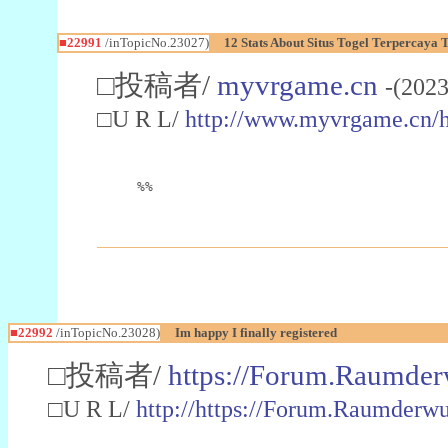
■22991
/inTopicNo.23027)
12 Stats About Situs Togel Terpercaya
□投稿者/
myvrgame.cn
-(2023
□U R L/
http://www.myvrgame.cn
%%
■22992
/inTopicNo.23028)
Im happy I finally registered
□投稿者/
https://Forum.Raumder
□U R L/
http://https://Forum.Raumder