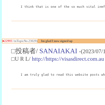
I think that is one of the so much vital inmf
■22993
/inTopicNo.23029)
Im glad I now signed up
□投稿者/
SANAIAKAI
-(2023/07/
□U R L/
http://https://visasdirect.com.au
I am truly glad to read this website posts wh