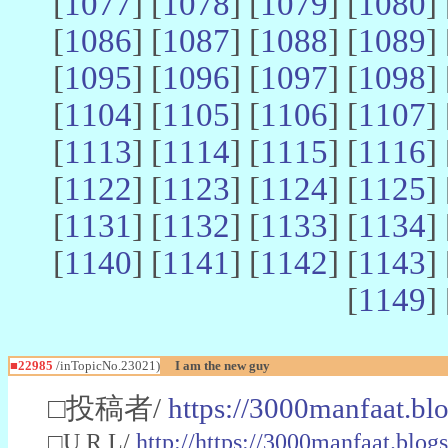
[
1077
] [
1078
] [
1079
] [
1080
] 
[
1086
] [
1087
] [
1088
] [
1089
] 
[
1095
] [
1096
] [
1097
] [
1098
] 
[
1104
] [
1105
] [
1106
] [
1107
] 
[
1113
] [
1114
] [
1115
] [
1116
] 
[
1122
] [
1123
] [
1124
] [
1125
] 
[
1131
] [
1132
] [
1133
] [
1134
] 
[
1140
] [
1141
] [
1142
] [
1143
] 
[
1149
] 
■22985
/inTopicNo.23021)
I am the new guy
□投稿者/
https://3000manfaat.bl
□U R L/
http://https://3000manfaat.blog