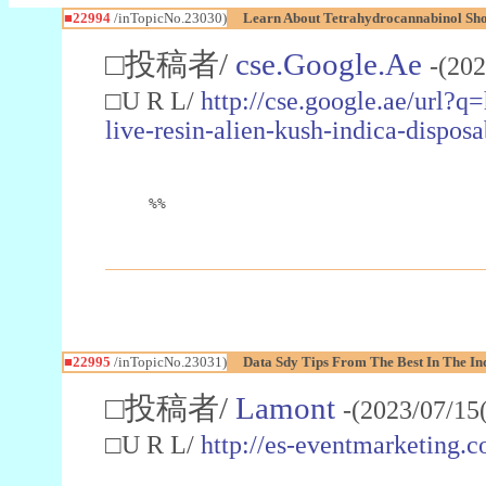
■22994
/inTopicNo.23030)
Learn About Tetrahydrocannabinol S
□投稿者/
cse.Google.Ae
-(202
□U R L/
http://cse.google.ae/url?q
live-resin-alien-kush-indica-dispo
%%
■22995
/inTopicNo.23031)
Data Sdy Tips From The Best In The In
□投稿者/
Lamont
-(2023/07/15
□U R L/
http://es-eventmarketin