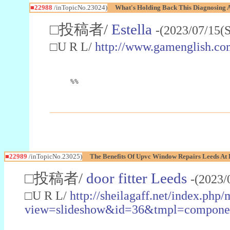
■22988
/inTopicNo.23024)
What's Holding Back This Diagnosing A
□投稿者/
Estella
-(2023/07/15(
□U R L/
http://www.gamenglish.co
%%
■22989
/inTopicNo.23025)
The Benefits Of Upvc Window Repairs Leeds At 
□投稿者/
door fitter Leeds
-(2023/
□U R L/
http://sheilagaff.net/index.php/
view=slideshow&id=36&tmpl=comp