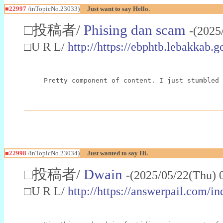
■22997
/inTopicNo.23033)
Just want to say Hello.
□投稿者/
Phising dan scam
-(2025
□U R L/
http://https://ebphtb.lebakk
Pretty component of content. I just stumbled 
■22998
/inTopicNo.23034)
Just wanted to say Hi.
□投稿者/
Dwain
-(2025/05/22(Thu) 
□U R L/
http://https://answerpail.com/i