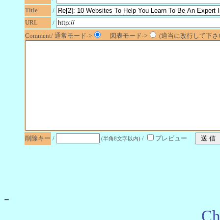
Title
/
URL
/
Comment/ 通常モード->
図表モード->
(適当に改行して下さい
削除キー
/
/
プレビュー
(半角8文字以内)
-
Ch