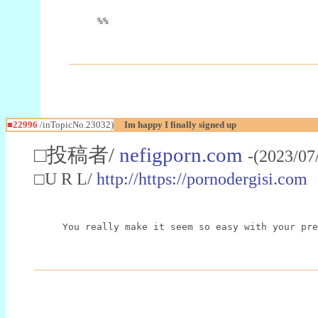
%%
■22996
/inTopicNo.23032)
Im happy I finally signed up
□投稿者/
nefigporn.com
-(2023/07
□U R L/
http://https://pornodergisi.com
You really make it seem so easy with your pre