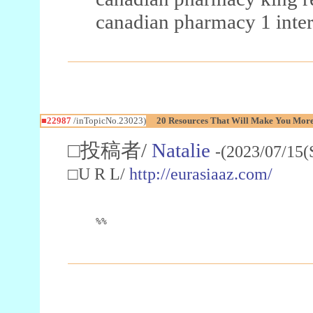
canadian pharmacy 1 inter
■22987
/inTopicNo.23023)
20 Resources That Will Make You More 
□投稿者/
Natalie
-(2023/07/15(
□U R L/
http://eurasiaaz.com/
%%