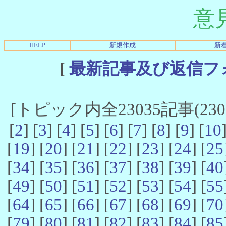
意
HELP
新規作成
新
[
最新記事及び返信フ
[トピック内全23035記事(23021
[
2
] [
3
] [
4
] [
5
] [
6
] [
7
] [
8
] [
9
] [
10
[
19
] [
20
] [
21
] [
22
] [
23
] [
24
] [
25
[
34
] [
35
] [
36
] [
37
] [
38
] [
39
] [
40
[
49
] [
50
] [
51
] [
52
] [
53
] [
54
] [
55
[
64
] [
65
] [
66
] [
67
] [
68
] [
69
] [
70
[
79
] [
80
] [
81
] [
82
] [
83
] [
84
] [
85