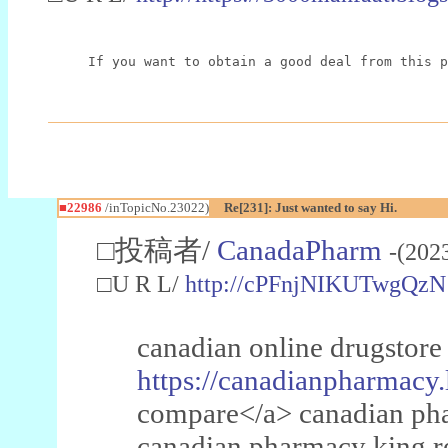
If you want to obtain a good deal from this p
■22986
/inTopicNo.23022)
Re[231]: Just wanted to say Hi.
□投稿者/
CanadaPharm
-(202
□U R L/
http://cPFnjNIKUTwgQzN
canadian online drugstore
https://canadianpharmacy.
compare</a> canadian pha
canadian pharmacy king 