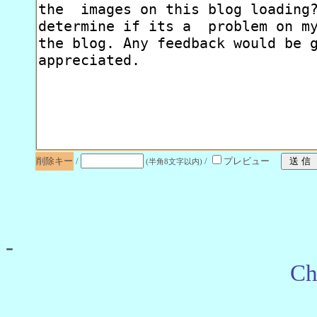
削除キー
/
/
プレビュー
(半角8文字以内)
-
Ch