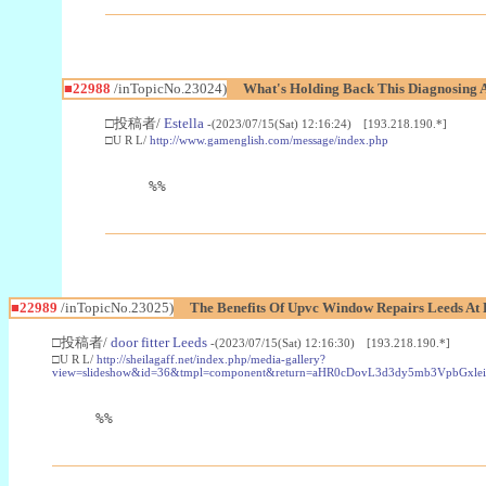
■22988
/inTopicNo.23024)
What's Holding Back This Diagnosing A
□投稿者/
Estella
-(2023/07/15(Sat) 12:16:24) [193.218.190.*]
□U R L/
http://www.gamenglish.com/message/index.php
%%
■22989
/inTopicNo.23025)
The Benefits Of Upvc Window Repairs Leeds At 
□投稿者/
door fitter Leeds
-(2023/07/15(Sat) 12:16:30) [193.218.190.*]
□U R L/
http://sheilagaff.net/index.php/media-gallery?
view=slideshow&id=36&tmpl=component&return=aHR0cDovL3d3dy5mb3Vpb
%%