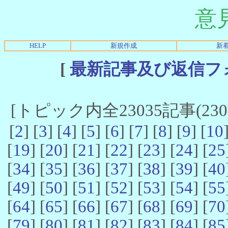
意
HELP
新規作成
新
[
最新記事及び返信フ
[トピック内全23035記事(23021
[
2
] [
3
] [
4
] [
5
] [
6
] [
7
] [
8
] [
9
] [
10
[
19
] [
20
] [
21
] [
22
] [
23
] [
24
] [
25
[
34
] [
35
] [
36
] [
37
] [
38
] [
39
] [
40
[
49
] [
50
] [
51
] [
52
] [
53
] [
54
] [
55
[
64
] [
65
] [
66
] [
67
] [
68
] [
69
] [
70
[
79
] [
80
] [
81
] [
82
] [
83
] [
84
] [
85