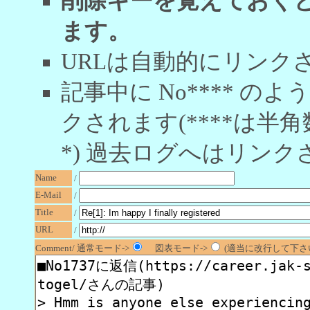
削除キーを覚えておく
ます。
URLは自動的にリンク
記事中に No**** 
クされます(****は半角
*) 過去ログへはリンク
Name
/
E-Mail
/
Title
/
URL
/
Comment/ 通常モード->
図表モード->
(適当に改行して下さい