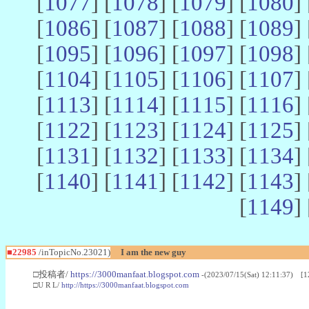
[
1077
] [
1078
] [
1079
] [
1080
] 
[
1086
] [
1087
] [
1088
] [
1089
] 
[
1095
] [
1096
] [
1097
] [
1098
] 
[
1104
] [
1105
] [
1106
] [
1107
] 
[
1113
] [
1114
] [
1115
] [
1116
] 
[
1122
] [
1123
] [
1124
] [
1125
] 
[
1131
] [
1132
] [
1133
] [
1134
] 
[
1140
] [
1141
] [
1142
] [
1143
] 
[
1149
] 
■22985
/inTopicNo.23021)
I am the new guy
□投稿者/
https://3000manfaat.blogspot.com
-(2023/07/15(Sat) 12:11:37) [1
□U R L/
http://https://3000manfaat.blogspot.com