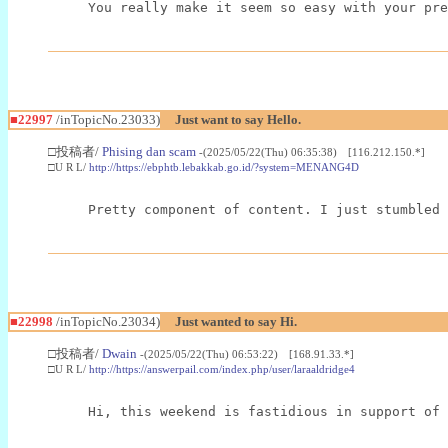
You really make it seem so easy with your pre
■22997
/inTopicNo.23033)
Just want to say Hello.
□投稿者/
Phising dan scam
-(2025/05/22(Thu) 06:35:38) [116.212.150.*]
□U R L/
http://https://ebphtb.lebakkab.go.id/?system=MENANG4D
Pretty component of content. I just stumbled 
■22998
/inTopicNo.23034)
Just wanted to say Hi.
□投稿者/
Dwain
-(2025/05/22(Thu) 06:53:22) [168.91.33.*]
□U R L/
http://https://answerpail.com/index.php/user/laraaldridge4
Hi, this weekend is fastidious in support of 