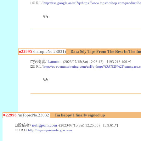
□U R L/
http://cse.google.ae/url?q=https://www.topsthcshop.com/product/d
%%
■22995
/inTopicNo.23031)
Data Sdy Tips From The Best In The In
□投稿者/
Lamont
-(2023/07/15(Sat) 12:23:42) [193.218.190.*]
□U R L/
http://es-eventmarketing.com/url?q=https%3A%2F%2Fjamsspace.
%%
■22996
/inTopicNo.23032)
Im happy I finally signed up
□投稿者/
nefigporn.com
-(2023/07/15(Sat) 12:25:50) [5.9.61.*]
□U R L/
http://https://pornodergisi.com