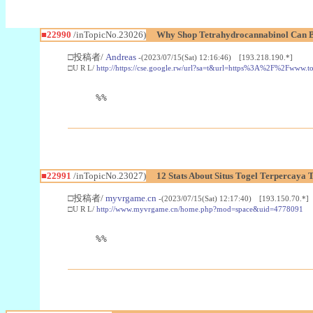
■22990
/inTopicNo.23026)
Why Shop Tetrahydrocannabinol Can B
□投稿者/
Andreas
-(2023/07/15(Sat) 12:16:46) [193.218.190.*]
□U R L/
http://https://cse.google.rw/url?sa=t&url=https%3A%2F%2Fwww.
%%
■22991
/inTopicNo.23027)
12 Stats About Situs Togel Terpercaya
□投稿者/
myvrgame.cn
-(2023/07/15(Sat) 12:17:40) [193.150.70.*]
□U R L/
http://www.myvrgame.cn/home.php?mod=space&uid=4778091
%%