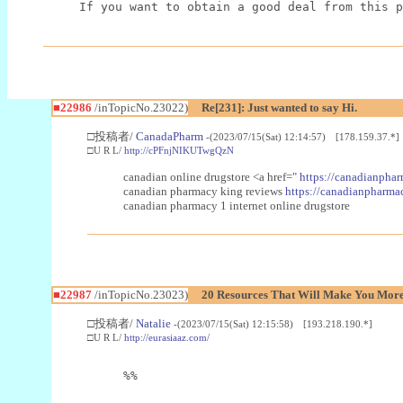
If you want to obtain a good deal from this p
■22986
/inTopicNo.23022)
Re[231]: Just wanted to say Hi.
□投稿者/
CanadaPharm
-(2023/07/15(Sat) 12:14:57) [178.159.37.*]
□U R L/
http://cPFnjNIKUTwgQzN
canadian online drugstore <a href="
https://canadianphar
canadian pharmacy king reviews
https://canadianpharmac
canadian pharmacy 1 internet online drugstore
■22987
/inTopicNo.23023)
20 Resources That Will Make You More 
□投稿者/
Natalie
-(2023/07/15(Sat) 12:15:58) [193.218.190.*]
□U R L/
http://eurasiaaz.com/
%%