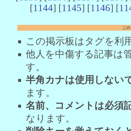
[
1144
] [
1145
] [
1146
] [
11
この
この掲示板はタグを利
他人を中傷する記事は
す。
半角カナは使用しない
ます。
名前、コメントは必須
なります。