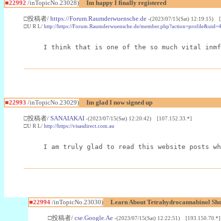
■22992
/inTopicNo.23028)
Im happy I finally registered
□投稿者/
https://Forum.Raumderwuensche.de
-(2023/07/15(Sat) 12:19:15) 
□U R L/
http://https://Forum.Raumderwuensche.de/member.php?action=profile&uid=
I think that is one of the so much vital inmf
■22993
/inTopicNo.23029)
Im glad I now signed up
□投稿者/
SANAIAKAI
-(2023/07/15(Sat) 12:20:42) [107.152.33.*]
□U R L/
http://https://visasdirect.com.au
I am truly glad to read this website posts wh
■22994
/inTopicNo.23030)
Learn About Tetrahydrocannabinol S
□投稿者/
cse.Google.Ae
-(2023/07/15(Sat) 12:22:51) [193.150.70.*]