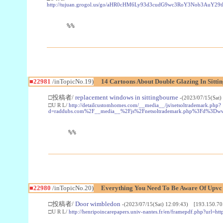
http://tujuan.grogol.us/go/aHR0cHM6Ly93d3cudG9wc3RoY3Nob3A
%%
■22981
/inTopicNo.19)
14 Cartoons About Double Glazing In Sitti
□投稿者/
replacement windows in sittingbourne
-(2023/07/15(Sat)
□U R L/
http://detailcustomhomes.com/__media__/js/netsoltrademark.php?
d=raddubs.com%2F__media__%2Fjs%2Fnetsoltrademark.php%3Fd%3Dwww
%%
■22980
/inTopicNo.20)
Everything You Need To Be Aware Of Upv
□投稿者/
Door wimbledon
-(2023/07/15(Sat) 12:09:43) [193.150.70
□U R L/
http://henripoincarepapers.univ-nantes.fr/en/framepdf.php?url=ht