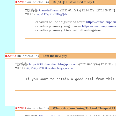
■22986
/inTopicNo.14)
Re[231]: Just wanted to say Hi.
□投稿者/
CanadaPharm
-(2023/07/15(Sat) 12:14:57) [178.159.37.*]
□U R L/
http://cPFnjNIKUTwgQzN
canadian online drugstore <a href="
https://canadianphar
canadian pharmacy king reviews
https://canadianpharmac
canadian pharmacy 1 internet online drugstore
■22985
/inTopicNo.15)
I am the new guy
□投稿者/
https://3000manfaat.blogspot.com
-(2023/07/15(Sat) 12:11:37) 
□U R L/
http://https://3000manfaat.blogspot.com
If you want to obtain a good deal from this
■22984
/inTopicNo.16)
Where Are You Going To Find Cheapest TH