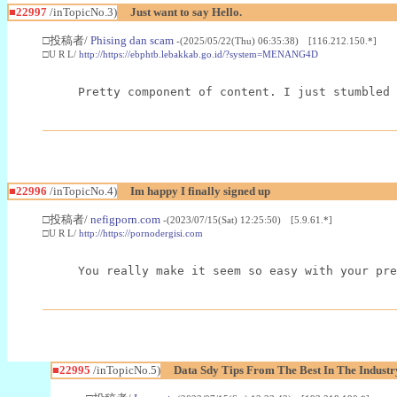
■22997
/inTopicNo.3)
Just want to say Hello.
□投稿者/
Phising dan scam
-(2025/05/22(Thu) 06:35:38) [116.212.150.*]
□U R L/
http://https://ebphtb.lebakkab.go.id/?system=MENANG4D
Pretty component of content. I just stumbled 
■22996
/inTopicNo.4)
Im happy I finally signed up
□投稿者/
nefigporn.com
-(2023/07/15(Sat) 12:25:50) [5.9.61.*]
□U R L/
http://https://pornodergisi.com
You really make it seem so easy with your pre
■22995
/inTopicNo.5)
Data Sdy Tips From The Best In The Industr