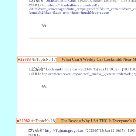
□投稿者/
56.usleallster.Com
-(2023/07/15(Sat) 12:10:59) [193.218.
□U R L/
http://https://56.usleallster.com/index/d1?
diff=0&utm_source=ogdd&utm_campaign=26607&utm_content=&utm_cl
bombs%2F&an=&utm_term=&site=&pushMode=popup
%%
■22983
/inTopicNo.17)
What Can A Weekly Car Locksmith Near Me
□投稿者/
Locksmith for a car
-(2023/07/15(Sat) 12:10:32) [193.150.
□U R L/
http://conferencevenuesspain.net/__media__/js/netsoltrademark
%%
■22982
/inTopicNo.18)
The Reason Why USA THC Is Everyone's Ob
□投稿者/
http://Tujuan.grogol.us
-(2023/07/15(Sat) 12:10:15) [193.
□U R L/