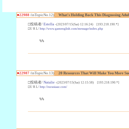
■22988
/inTopicNo.12)
What's Holding Back This Diagnosing Adul
□投稿者/
Estella
-(2023/07/15(Sat) 12:16:24) [193.218.190.*]
□U R L/
http://www.gamenglish.com/message/index.php
%%
■22987
/inTopicNo.13)
20 Resources That Will Make You More Succ
□投稿者/
Natalie
-(2023/07/15(Sat) 12:15:58) [193.218.190.*]
□U R L/
http://eurasiaaz.com/
%%