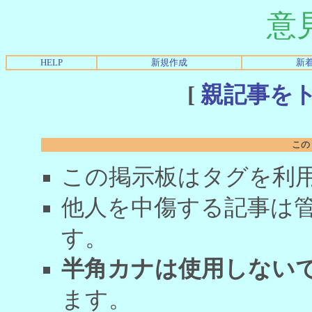
意
HELP
新規作成
新
[
親記事を
この
この掲示板はタグを利
他人を中傷する記事は
す。
半角カナは使用しない
ます。