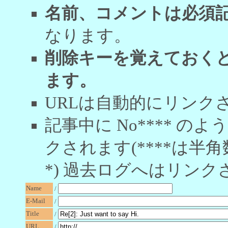
名前、コメントは必須
なります。
削除キーを覚えておく
ます。
URLは自動的にリンク
記事中に No**** 
クされます(****は半角
*) 過去ログへはリンク
Name
/
E-Mail
/
Title
/
URL
/