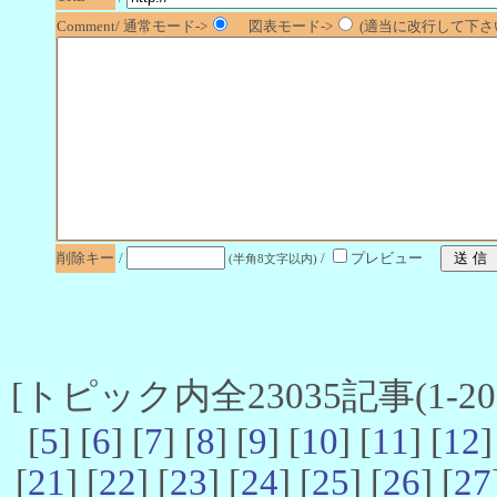
Comment/ 通常モード->
図表モード->
(適当に改行して下さい
削除キー
/
/
プレビュー
(半角8文字以内)
[トピック内全23035記事(1-20 
[
5
] [
6
] [
7
] [
8
] [
9
] [
10
] [
11
] [
12
]
[
21
] [
22
] [
23
] [
24
] [
25
] [
26
] [
27