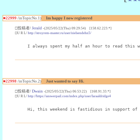
■22999
/inTopicNo.1)
Im happy I now registered
□投稿者/
Jerald
-(2025/05/22(Thu) 09:29:54) [158.62.223.*]
□U R L/
http://stroyrem-master.ru/user/nielsendehn5/
I always spent my half an hour to read this w
■22998
/inTopicNo.2)
Just wanted to say Hi.
□投稿者/
Dwain
-(2025/05/22(Thu) 06:53:22) [168.91.33.*]
□U R L/
http://https://answerpail.com/index.php/user/laraaldridge4
Hi, this weekend is fastidious in support of 