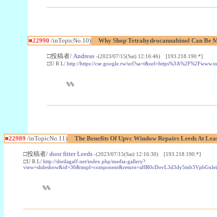
■22990
/inTopicNo.10)
Why Shop Tetrahydrocannabinol Can Be M
□投稿者/
Andreas
-(2023/07/15(Sat) 12:16:46) [193.218.190.*]
□U R L/
http://https://cse.google.rw/url?sa=t&url=https%3A%2F%2Fwww.
%%
■22989
/inTopicNo.11)
The Benefits Of Upvc Window Repairs Leeds At Leas
□投稿者/
door fitter Leeds
-(2023/07/15(Sat) 12:16:30) [193.218.190.*]
□U R L/
http://sheilagaff.net/index.php/media-gallery?
view=slideshow&id=36&tmpl=component&return=aHR0cDovL3d3dy5mb3Vpb
%%