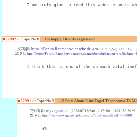
I am truly glad to read this website posts wh
■22992
/inTopicNo.8)
Im happy I finally registered
□投稿者/
https://Forum.Raumderwuensche.de
-(2023/07/15(Sat) 12:19:15) 
□U R L/
http://https://Forum.Raumderwuensche.de/member.php?action=profile&uid=
I think that is one of the so much vital inmf
■22991
/inTopicNo.9)
12 Stats About Situs Togel Terpercaya To M
□投稿者/
myvrgame.cn
-(2023/07/15(Sat) 12:17:40) [193.150.70.*]
□U R L/
http://www.myvrgame.cn/home.php?mod=space&uid=4778091
%%