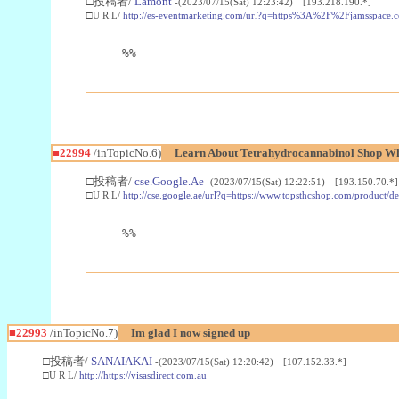
□投稿者/
Lamont
-(2023/07/15(Sat) 12:23:42) [193.218.190.*]
□U R L/
http://es-eventmarketing.com/url?q=https%3A%2F%2Fjamsspace.
%%
■22994
/inTopicNo.6)
Learn About Tetrahydrocannabinol Shop W
□投稿者/
cse.Google.Ae
-(2023/07/15(Sat) 12:22:51) [193.150.70.*]
□U R L/
http://cse.google.ae/url?q=https://www.topsthcshop.com/product/d
%%
■22993
/inTopicNo.7)
Im glad I now signed up
□投稿者/
SANAIAKAI
-(2023/07/15(Sat) 12:20:42) [107.152.33.*]
□U R L/
http://https://visasdirect.com.au