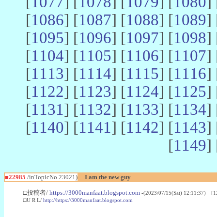
[
1077
] [
1078
] [
1079
] [
1080
] 
[
1086
] [
1087
] [
1088
] [
1089
] 
[
1095
] [
1096
] [
1097
] [
1098
] 
[
1104
] [
1105
] [
1106
] [
1107
] 
[
1113
] [
1114
] [
1115
] [
1116
] 
[
1122
] [
1123
] [
1124
] [
1125
] 
[
1131
] [
1132
] [
1133
] [
1134
] 
[
1140
] [
1141
] [
1142
] [
1143
] 
[
1149
] 
■22985
/inTopicNo.23021)
I am the new guy
□投稿者/
https://3000manfaat.blogspot.com
-(2023/07/15(Sat) 12:11:37) [1
□U R L/
http://https://3000manfaat.blogspot.com