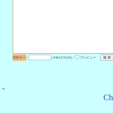
削除キー
/
/
プレビュー
(半角8文字以内)
-
Ch