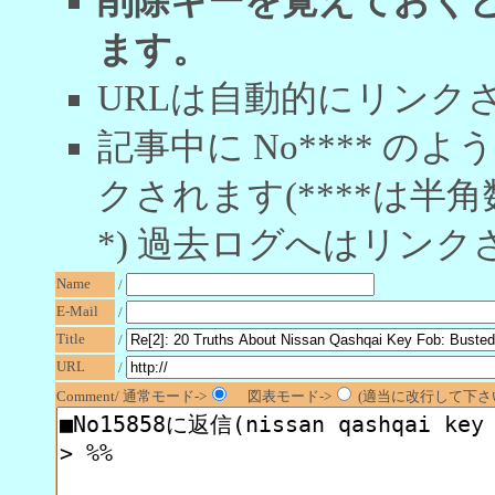
削除キーを覚えておく
ます。
URLは自動的にリンク
記事中に No**** 
クされます(****は半角
*) 過去ログへはリンク
Name
/
E-Mail
/
Title
/
URL
/
Comment/ 通常モード->
図表モード->
(適当に改行して下さい