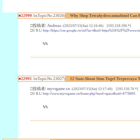
■22990
/inTopicNo.23026)
Why Shop Tetrahydrocannabinol Can B
□投稿者/
Andreas
-(2023/07/15(Sat) 12:16:46) [193.218.190.*]
□U R L/
http://https://cse.google.rw/url?sa=t&url=https%3A%2F%2Fwww.
%%
■22991
/inTopicNo.23027)
12 Stats About Situs Togel Terpercaya
□投稿者/
myvrgame.cn
-(2023/07/15(Sat) 12:17:40) [193.150.70.*]
□U R L/
http://www.myvrgame.cn/home.php?mod=space&uid=4778091
%%