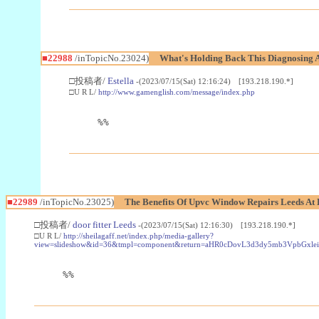
■22988
/inTopicNo.23024)
What's Holding Back This Diagnosing A
□投稿者/
Estella
-(2023/07/15(Sat) 12:16:24) [193.218.190.*]
□U R L/
http://www.gamenglish.com/message/index.php
%%
■22989
/inTopicNo.23025)
The Benefits Of Upvc Window Repairs Leeds At 
□投稿者/
door fitter Leeds
-(2023/07/15(Sat) 12:16:30) [193.218.190.*]
□U R L/
http://sheilagaff.net/index.php/media-gallery?
view=slideshow&id=36&tmpl=component&return=aHR0cDovL3d3dy5mb3Vpb
%%