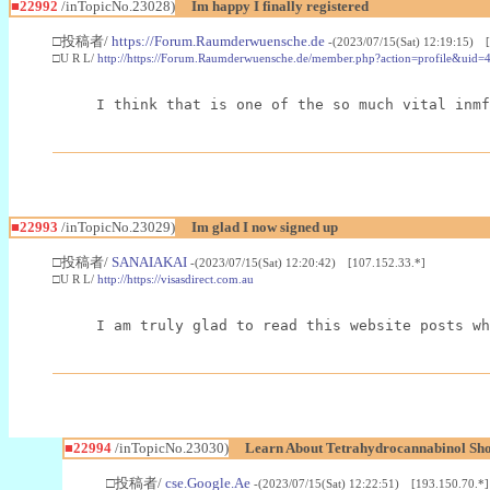
■22992
/inTopicNo.23028)
Im happy I finally registered
□投稿者/
https://Forum.Raumderwuensche.de
-(2023/07/15(Sat) 12:19:15) 
□U R L/
http://https://Forum.Raumderwuensche.de/member.php?action=profile&uid=
I think that is one of the so much vital inmf
■22993
/inTopicNo.23029)
Im glad I now signed up
□投稿者/
SANAIAKAI
-(2023/07/15(Sat) 12:20:42) [107.152.33.*]
□U R L/
http://https://visasdirect.com.au
I am truly glad to read this website posts wh
■22994
/inTopicNo.23030)
Learn About Tetrahydrocannabinol S
□投稿者/
cse.Google.Ae
-(2023/07/15(Sat) 12:22:51) [193.150.70.*]