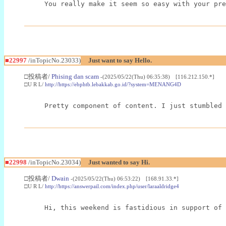
You really make it seem so easy with your pre
■22997
/inTopicNo.23033)
Just want to say Hello.
□投稿者/
Phising dan scam
-(2025/05/22(Thu) 06:35:38) [116.212.150.*]
□U R L/
http://https://ebphtb.lebakkab.go.id/?system=MENANG4D
Pretty component of content. I just stumbled 
■22998
/inTopicNo.23034)
Just wanted to say Hi.
□投稿者/
Dwain
-(2025/05/22(Thu) 06:53:22) [168.91.33.*]
□U R L/
http://https://answerpail.com/index.php/user/laraaldridge4
Hi, this weekend is fastidious in support of 