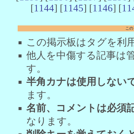
[
1144
] [
1145
] [
1146
] [
11
この
この掲示板はタグを利
他人を中傷する記事は
す。
半角カナは使用しない
ます。
名前、コメントは必須
なります。