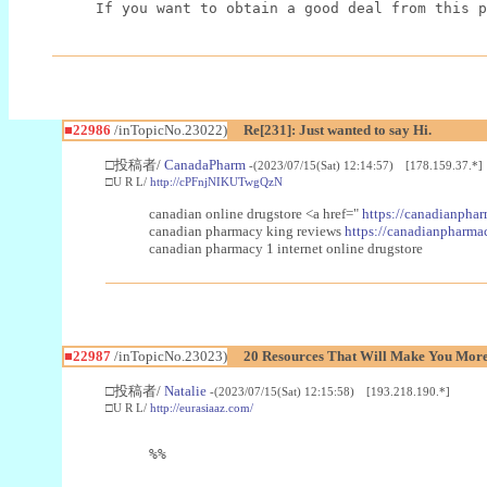
If you want to obtain a good deal from this p
■22986
/inTopicNo.23022)
Re[231]: Just wanted to say Hi.
□投稿者/
CanadaPharm
-(2023/07/15(Sat) 12:14:57) [178.159.37.*]
□U R L/
http://cPFnjNIKUTwgQzN
canadian online drugstore <a href="
https://canadianphar
canadian pharmacy king reviews
https://canadianpharmac
canadian pharmacy 1 internet online drugstore
■22987
/inTopicNo.23023)
20 Resources That Will Make You More 
□投稿者/
Natalie
-(2023/07/15(Sat) 12:15:58) [193.218.190.*]
□U R L/
http://eurasiaaz.com/
%%