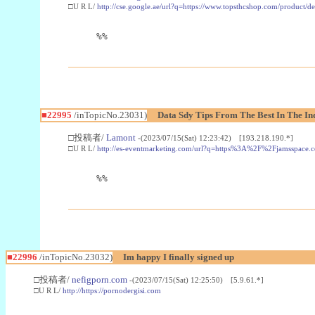
□U R L/
http://cse.google.ae/url?q=https://www.topsthcshop.com/product/d
%%
■22995
/inTopicNo.23031)
Data Sdy Tips From The Best In The In
□投稿者/
Lamont
-(2023/07/15(Sat) 12:23:42) [193.218.190.*]
□U R L/
http://es-eventmarketing.com/url?q=https%3A%2F%2Fjamsspace.
%%
■22996
/inTopicNo.23032)
Im happy I finally signed up
□投稿者/
nefigporn.com
-(2023/07/15(Sat) 12:25:50) [5.9.61.*]
□U R L/
http://https://pornodergisi.com