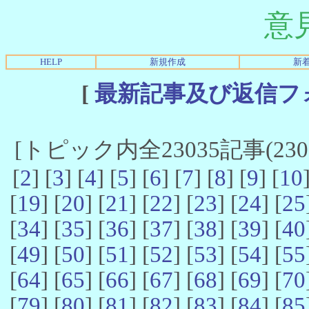
意
HELP
新規作成
新
[
最新記事及び返信フ
[トピック内全23035記事(23021
[
2
] [
3
] [
4
] [
5
] [
6
] [
7
] [
8
] [
9
] [
10
[
19
] [
20
] [
21
] [
22
] [
23
] [
24
] [
25
[
34
] [
35
] [
36
] [
37
] [
38
] [
39
] [
40
[
49
] [
50
] [
51
] [
52
] [
53
] [
54
] [
55
[
64
] [
65
] [
66
] [
67
] [
68
] [
69
] [
70
[
79
] [
80
] [
81
] [
82
] [
83
] [
84
] [
85