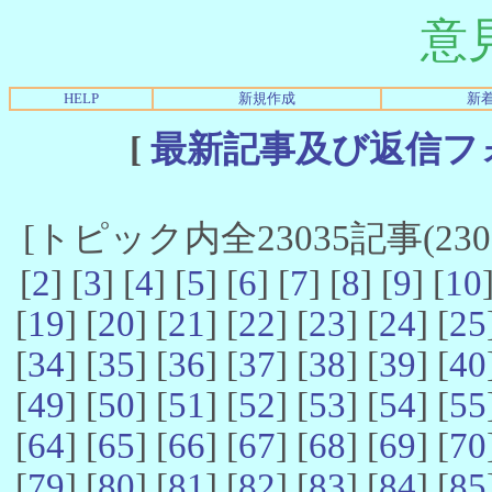
意
HELP
新規作成
新
[
最新記事及び返信フ
[トピック内全23035記事(23021
[
2
] [
3
] [
4
] [
5
] [
6
] [
7
] [
8
] [
9
] [
10
[
19
] [
20
] [
21
] [
22
] [
23
] [
24
] [
25
[
34
] [
35
] [
36
] [
37
] [
38
] [
39
] [
40
[
49
] [
50
] [
51
] [
52
] [
53
] [
54
] [
55
[
64
] [
65
] [
66
] [
67
] [
68
] [
69
] [
70
[
79
] [
80
] [
81
] [
82
] [
83
] [
84
] [
85