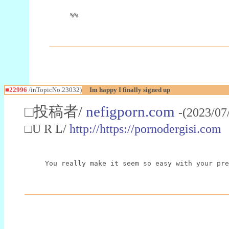
%%
■22996
/inTopicNo.23032)
Im happy I finally signed up
□投稿者/
nefigporn.com
-(2023/07
□U R L/
http://https://pornodergisi.com
You really make it seem so easy with your pre