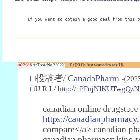
If you want to obtain a good deal from this p
■22986
/inTopicNo.23022)
Re[231]: Just wanted to say Hi.
□投稿者/
CanadaPharm
-(202
□U R L/
http://cPFnjNIKUTwgQzN
canadian online drugstore
https://canadianpharmacy.
compare</a> canadian pha
canadian pharmacy king 