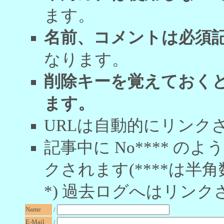
ます。
名前、コメントは必須
なります。
削除キーを覚えておく
ます。
URLは自動的にリンク
記事中に No**** 
クされます(****は半角
*) 過去ログへはリンク
Name
/
E-Mail
/