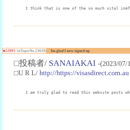
I think that is one of the so much vital inmf
■22993
/inTopicNo.23029)
Im glad I now signed up
□投稿者/
SANAIAKAI
-(2023/07/
□U R L/
http://https://visasdirect.com.au
I am truly glad to read this website posts wh