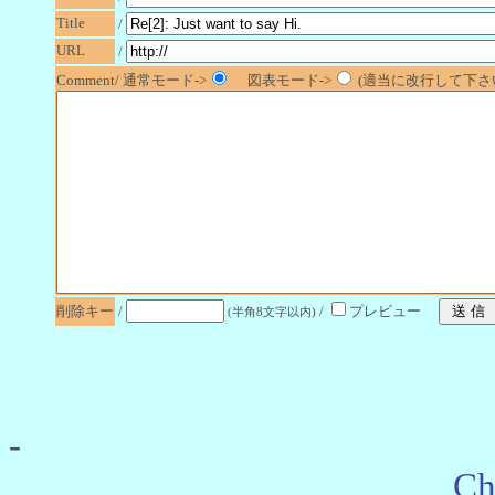
Title
/
URL
/
Comment/ 通常モード->
図表モード->
(適当に改行して下さい
削除キー
/
/
プレビュー
(半角8文字以内)
-
Ch