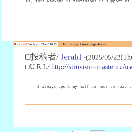
Hi, this weekend is fastidious in support of 
■22999
/inTopicNo.23035)
Im happy I now registered
□投稿者/
Jerald
-(2025/05/22(Th
□U R L/
http://stroyrem-master.ru/u
I always spent my half an hour to read t