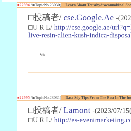
■22994
/inTopicNo.23030)
Learn About Tetrahydrocannabinol S
□投稿者/
cse.Google.Ae
-(202
□U R L/
http://cse.google.ae/url?q
live-resin-alien-kush-indica-dispo
%%
■22995
/inTopicNo.23031)
Data Sdy Tips From The Best In The In
□投稿者/
Lamont
-(2023/07/15
□U R L/
http://es-eventmarketin