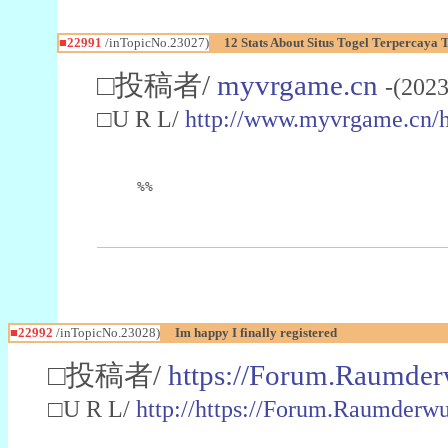
■22991
/inTopicNo.23027)
12 Stats About Situs Togel Terpercaya
□投稿者/
myvrgame.cn
-(2023
□U R L/
http://www.myvrgame.cn
%%
■22992
/inTopicNo.23028)
Im happy I finally registered
□投稿者/
https://Forum.Raumder
□U R L/
http://https://Forum.Raumder