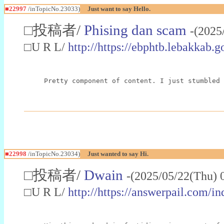
■22997
/inTopicNo.23033)
Just want to say Hello.
□投稿者/
Phising dan scam
-(2025
□U R L/
http://https://ebphtb.lebakk
Pretty component of content. I just stumbled 
■22998
/inTopicNo.23034)
Just wanted to say Hi.
□投稿者/
Dwain
-(2025/05/22(Thu) 
□U R L/
http://https://answerpail.com/i