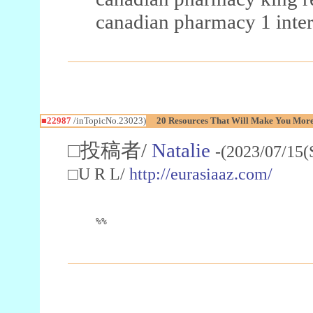
canadian pharmacy 1 inter
■22987
/inTopicNo.23023)
20 Resources That Will Make You More 
□投稿者/
Natalie
-(2023/07/15(
□U R L/
http://eurasiaaz.com/
%%