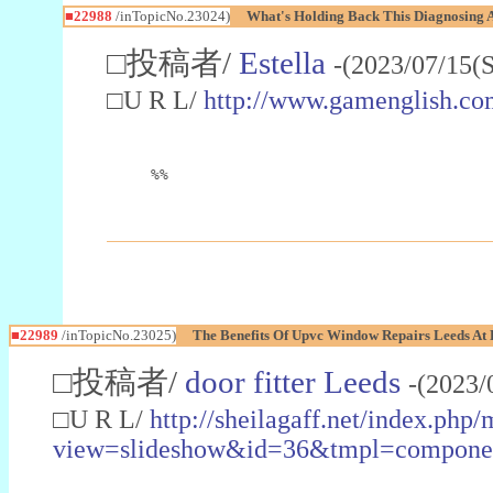
■22988
/inTopicNo.23024)
What's Holding Back This Diagnosing A
□投稿者/
Estella
-(2023/07/15(
□U R L/
http://www.gamenglish.co
%%
■22989
/inTopicNo.23025)
The Benefits Of Upvc Window Repairs Leeds At 
□投稿者/
door fitter Leeds
-(2023/
□U R L/
http://sheilagaff.net/index.php/
view=slideshow&id=36&tmpl=comp