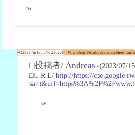
%%
■22990
/inTopicNo.23026)
Why Shop Tetrahydrocannabinol Can B
□投稿者/
Andreas
-(2023/07/15
□U R L/
http://https://cse.google.rw
sa=t&url=https%3A%2F%2Fwww.t
%%