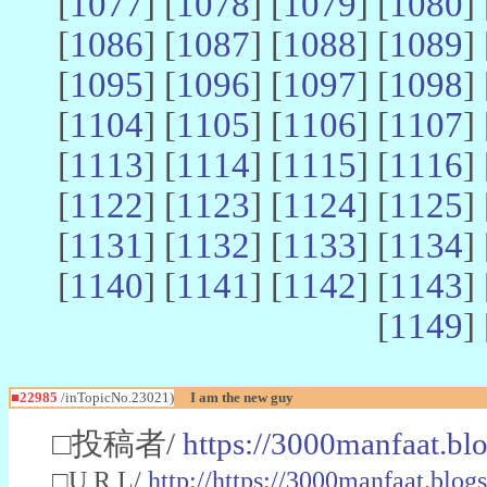
[
1077
] [
1078
] [
1079
] [
1080
] 
[
1086
] [
1087
] [
1088
] [
1089
] 
[
1095
] [
1096
] [
1097
] [
1098
] 
[
1104
] [
1105
] [
1106
] [
1107
] 
[
1113
] [
1114
] [
1115
] [
1116
] 
[
1122
] [
1123
] [
1124
] [
1125
] 
[
1131
] [
1132
] [
1133
] [
1134
] 
[
1140
] [
1141
] [
1142
] [
1143
] 
[
1149
] 
■22985
/inTopicNo.23021)
I am the new guy
□投稿者/
https://3000manfaat.bl
□U R L/
http://https://3000manfaat.blog