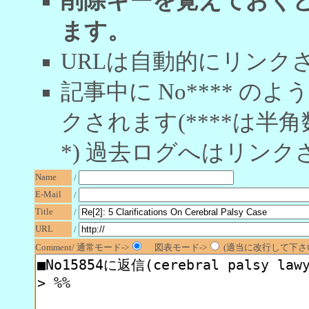
削除キーを覚えておく
ます。
URLは自動的にリンク
記事中に No**** 
クされます(****は半角
*) 過去ログへはリンク
Name
/
E-Mail
/
Title
/
URL
/
Comment/ 通常モード->
図表モード->
(適当に改行して下さい