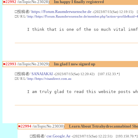
■22992
/inTopicNo.23028)
Im happy I finally registered
□投稿者/
https://Forum.Raumderwuensche.de
-(2023/07/15(Sat) 12:19:15) 
□U R L/
http://https://Forum.Raumderwuensche.de/member.php?action=profile&uid=
I think that is one of the so much vital inmf
■22993
/inTopicNo.23029)
Im glad I now signed up
□投稿者/
SANAIAKAI
-(2023/07/15(Sat) 12:20:42) [107.152.33.*]
□U R L/
http://https://visasdirect.com.au
I am truly glad to read this website posts wh
■22994
/inTopicNo.23030)
Learn About Tetrahydrocannabinol S
□投稿者/
cse.Google.Ae
-(2023/07/15(Sat) 12:22:51) [193.150.70.*]