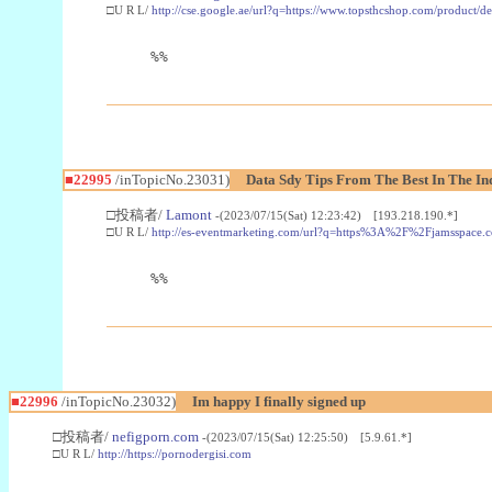
□U R L/
http://cse.google.ae/url?q=https://www.topsthcshop.com/product/d
%%
■22995
/inTopicNo.23031)
Data Sdy Tips From The Best In The In
□投稿者/
Lamont
-(2023/07/15(Sat) 12:23:42) [193.218.190.*]
□U R L/
http://es-eventmarketing.com/url?q=https%3A%2F%2Fjamsspace.
%%
■22996
/inTopicNo.23032)
Im happy I finally signed up
□投稿者/
nefigporn.com
-(2023/07/15(Sat) 12:25:50) [5.9.61.*]
□U R L/
http://https://pornodergisi.com