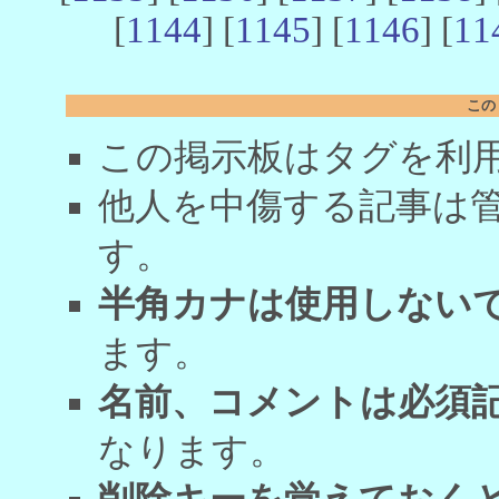
[
1144
] [
1145
] [
1146
] [
11
この
この掲示板はタグを利
他人を中傷する記事は
す。
半角カナは使用しない
ます。
名前、コメントは必須
なります。