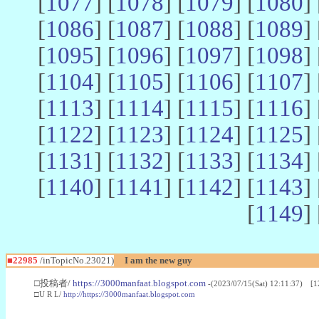
[
1077
] [
1078
] [
1079
] [
1080
] 
[
1086
] [
1087
] [
1088
] [
1089
] 
[
1095
] [
1096
] [
1097
] [
1098
] 
[
1104
] [
1105
] [
1106
] [
1107
] 
[
1113
] [
1114
] [
1115
] [
1116
] 
[
1122
] [
1123
] [
1124
] [
1125
] 
[
1131
] [
1132
] [
1133
] [
1134
] 
[
1140
] [
1141
] [
1142
] [
1143
] 
[
1149
] 
■22985
/inTopicNo.23021)
I am the new guy
□投稿者/
https://3000manfaat.blogspot.com
-(2023/07/15(Sat) 12:11:37) [1
□U R L/
http://https://3000manfaat.blogspot.com