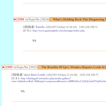
■22988
/inTopicNo.23024)
What's Holding Back This Diagnosing A
□投稿者/
Estella
-(2023/07/15(Sat) 12:16:24) [193.218.190.*]
□U R L/
http://www.gamenglish.com/message/index.php
%%
■22989
/inTopicNo.23025)
The Benefits Of Upvc Window Repairs Leeds At 
□投稿者/
door fitter Leeds
-(2023/07/15(Sat) 12:16:30) [193.218.190.*]
□U R L/
http://sheilagaff.net/index.php/media-gallery?
view=slideshow&id=36&tmpl=component&return=aHR0cDovL3d3dy5mb3Vpb
%%