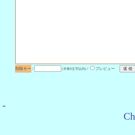
削除キー
/
/
プレビュー
(半角8文字以内)
-
Ch