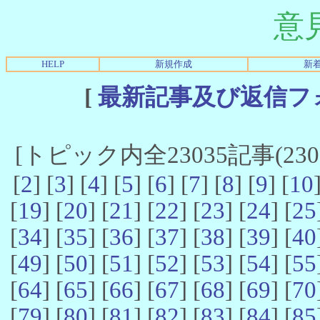
意
HELP
新規作成
新
[
最新記事及び返信フ
[トピック内全23035記事(23021
[
2
] [
3
] [
4
] [
5
] [
6
] [
7
] [
8
] [
9
] [
10
[
19
] [
20
] [
21
] [
22
] [
23
] [
24
] [
25
[
34
] [
35
] [
36
] [
37
] [
38
] [
39
] [
40
[
49
] [
50
] [
51
] [
52
] [
53
] [
54
] [
55
[
64
] [
65
] [
66
] [
67
] [
68
] [
69
] [
70
[
79
] [
80
] [
81
] [
82
] [
83
] [
84
] [
85