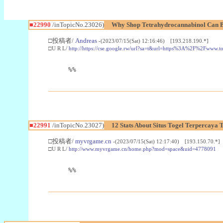
■22990
/inTopicNo.23026)
Why Shop Tetrahydrocannabinol Can B
□投稿者/
Andreas
-(2023/07/15(Sat) 12:16:46) [193.218.190.*]
□U R L/
http://https://cse.google.rw/url?sa=t&url=https%3A%2F%2Fwww.
%%
■22991
/inTopicNo.23027)
12 Stats About Situs Togel Terpercaya
□投稿者/
myvrgame.cn
-(2023/07/15(Sat) 12:17:40) [193.150.70.*]
□U R L/
http://www.myvrgame.cn/home.php?mod=space&uid=4778091
%%