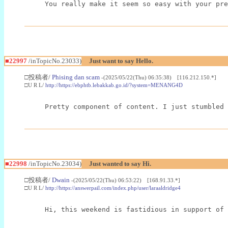
You really make it seem so easy with your pre
■22997
/inTopicNo.23033)
Just want to say Hello.
□投稿者/
Phising dan scam
-(2025/05/22(Thu) 06:35:38) [116.212.150.*]
□U R L/
http://https://ebphtb.lebakkab.go.id/?system=MENANG4D
Pretty component of content. I just stumbled 
■22998
/inTopicNo.23034)
Just wanted to say Hi.
□投稿者/
Dwain
-(2025/05/22(Thu) 06:53:22) [168.91.33.*]
□U R L/
http://https://answerpail.com/index.php/user/laraaldridge4
Hi, this weekend is fastidious in support of 