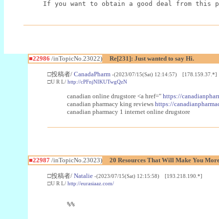
If you want to obtain a good deal from this p
■22986
/inTopicNo.23022)
Re[231]: Just wanted to say Hi.
□投稿者/
CanadaPharm
-(2023/07/15(Sat) 12:14:57) [178.159.37.*]
□U R L/
http://cPFnjNIKUTwgQzN
canadian online drugstore <a href="
https://canadianphar
canadian pharmacy king reviews
https://canadianpharmac
canadian pharmacy 1 internet online drugstore
■22987
/inTopicNo.23023)
20 Resources That Will Make You More 
□投稿者/
Natalie
-(2023/07/15(Sat) 12:15:58) [193.218.190.*]
□U R L/
http://eurasiaaz.com/
%%