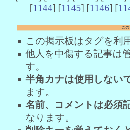
[
1144
] [
1145
] [
1146
] [
11
この
この掲示板はタグを利
他人を中傷する記事は
す。
半角カナは使用しない
ます。
名前、コメントは必須
なります。