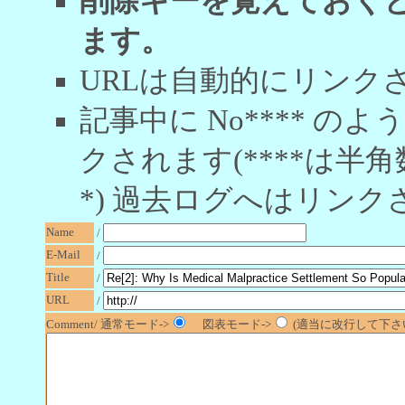
削除キーを覚えておく
ます。
URLは自動的にリンク
記事中に No**** 
クされます(****は半角
*) 過去ログへはリンク
Name
/
E-Mail
/
Title
/
URL
/
Comment/ 通常モード->
図表モード->
(適当に改行して下さい