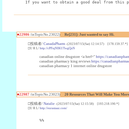
If you want to obtain a good deal from this p
■22986
/inTopicNo.23022)
Re[231]: Just wanted to say Hi.
□投稿者/
CanadaPharm
-(2023/07/15(Sat) 12:14:57) [178.159.37.*]
□U R L/
http://cPFnjNIKUTwgQzN
canadian online drugstore <a href="
https://canadianphar
canadian pharmacy king reviews
https://canadianpharmac
canadian pharmacy 1 internet online drugstore
■22987
/inTopicNo.23023)
20 Resources That Will Make You More 
□投稿者/
Natalie
-(2023/07/15(Sat) 12:15:58) [193.218.190.*]
□U R L/
http://eurasiaaz.com/
%%