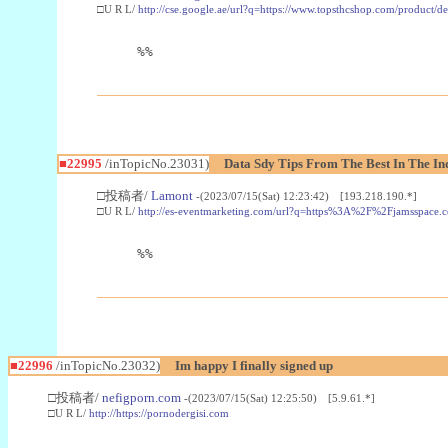
□U R L/
http://cse.google.ae/url?q=https://www.topsthcshop.com/product/d
%%
■22995
/inTopicNo.23031)
Data Sdy Tips From The Best In The In
□投稿者/
Lamont
-(2023/07/15(Sat) 12:23:42) [193.218.190.*]
□U R L/
http://es-eventmarketing.com/url?q=https%3A%2F%2Fjamsspace.
%%
■22996
/inTopicNo.23032)
Im happy I finally signed up
□投稿者/
nefigporn.com
-(2023/07/15(Sat) 12:25:50) [5.9.61.*]
□U R L/
http://https://pornodergisi.com