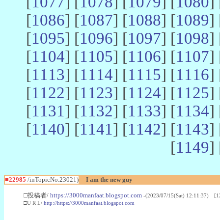
[
1077
] [
1078
] [
1079
] [
1080
] 
[
1086
] [
1087
] [
1088
] [
1089
] 
[
1095
] [
1096
] [
1097
] [
1098
] 
[
1104
] [
1105
] [
1106
] [
1107
] 
[
1113
] [
1114
] [
1115
] [
1116
] 
[
1122
] [
1123
] [
1124
] [
1125
] 
[
1131
] [
1132
] [
1133
] [
1134
] 
[
1140
] [
1141
] [
1142
] [
1143
] 
[
1149
] 
■22985
/inTopicNo.23021)
I am the new guy
□投稿者/
https://3000manfaat.blogspot.com
-(2023/07/15(Sat) 12:11:37) [1
□U R L/
http://https://3000manfaat.blogspot.com