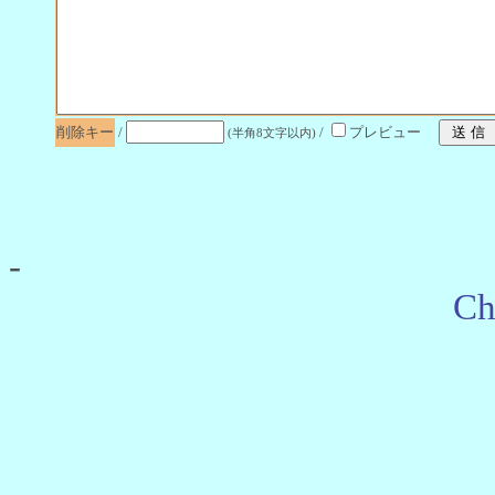
削除キー
/
/
プレビュー
(半角8文字以内)
-
Ch