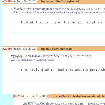
■22992
/inTopicNo.23028)
Im happy I finally registered
□投稿者/
https://Forum.Raumderwuensche.de
-(2023/07/15(Sat) 12:19:15) 
□U R L/
http://https://Forum.Raumderwuensche.de/member.php?action=profile&uid=
I think that is one of the so much vital inmf
■22993
/inTopicNo.23029)
Im glad I now signed up
□投稿者/
SANAIAKAI
-(2023/07/15(Sat) 12:20:42) [107.152.33.*]
□U R L/
http://https://visasdirect.com.au
I am truly glad to read this website posts wh
■22994
/inTopicNo.23030)
Learn About Tetrahydrocannabinol S
□投稿者/
cse.Google.Ae
-(2023/07/15(Sat) 12:22:51) [193.150.70.*]