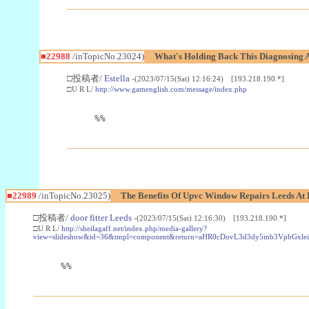
■22988
/inTopicNo.23024)
What's Holding Back This Diagnosing A
□投稿者/
Estella
-(2023/07/15(Sat) 12:16:24) [193.218.190.*]
□U R L/
http://www.gamenglish.com/message/index.php
%%
■22989
/inTopicNo.23025)
The Benefits Of Upvc Window Repairs Leeds At 
□投稿者/
door fitter Leeds
-(2023/07/15(Sat) 12:16:30) [193.218.190.*]
□U R L/
http://sheilagaff.net/index.php/media-gallery?
view=slideshow&id=36&tmpl=component&return=aHR0cDovL3d3dy5mb3Vpb
%%