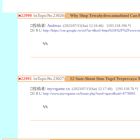
■22990
/inTopicNo.23026)
Why Shop Tetrahydrocannabinol Can B
□投稿者/
Andreas
-(2023/07/15(Sat) 12:16:46) [193.218.190.*]
□U R L/
http://https://cse.google.rw/url?sa=t&url=https%3A%2F%2Fwww.
%%
■22991
/inTopicNo.23027)
12 Stats About Situs Togel Terpercaya
□投稿者/
myvrgame.cn
-(2023/07/15(Sat) 12:17:40) [193.150.70.*]
□U R L/
http://www.myvrgame.cn/home.php?mod=space&uid=4778091
%%