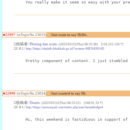
You really make it seem so easy with your pre
■22997
/inTopicNo.23033)
Just want to say Hello.
□投稿者/
Phising dan scam
-(2025/05/22(Thu) 06:35:38) [116.212.150.*]
□U R L/
http://https://ebphtb.lebakkab.go.id/?system=MENANG4D
Pretty component of content. I just stumbled 
■22998
/inTopicNo.23034)
Just wanted to say Hi.
□投稿者/
Dwain
-(2025/05/22(Thu) 06:53:22) [168.91.33.*]
□U R L/
http://https://answerpail.com/index.php/user/laraaldridge4
Hi, this weekend is fastidious in support of 