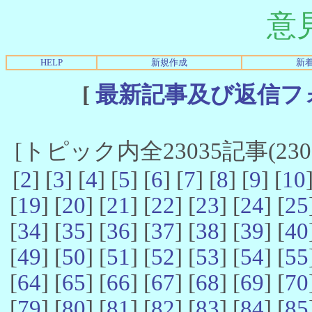
意
HELP
新規作成
新
[
最新記事及び返信フ
[トピック内全23035記事(23021
[
2
] [
3
] [
4
] [
5
] [
6
] [
7
] [
8
] [
9
] [
10
[
19
] [
20
] [
21
] [
22
] [
23
] [
24
] [
25
[
34
] [
35
] [
36
] [
37
] [
38
] [
39
] [
40
[
49
] [
50
] [
51
] [
52
] [
53
] [
54
] [
55
[
64
] [
65
] [
66
] [
67
] [
68
] [
69
] [
70
[
79
] [
80
] [
81
] [
82
] [
83
] [
84
] [
85