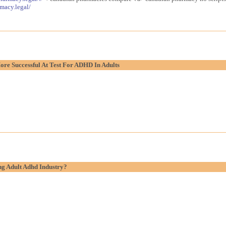
macy.legal/
re Successful At Test For ADHD In Adults
g Adult Adhd Industry?