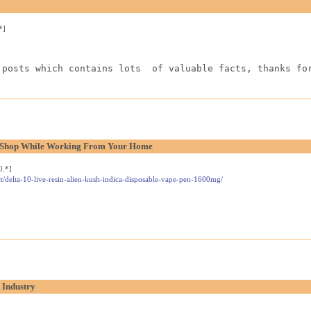
*]
 posts which contains lots  of valuable facts, thanks fo
l Shop While Working From Your Home
0.*]
t/delta-10-live-resin-alien-kush-indica-disposable-vape-pen-1600mg/
 Industry