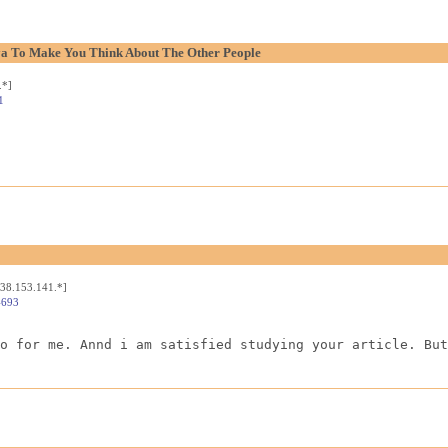
aya To Make You Think About The Other People
.*]
1
[38.153.141.*]
4693
o for me. Annd i am satisfied studying your article. But