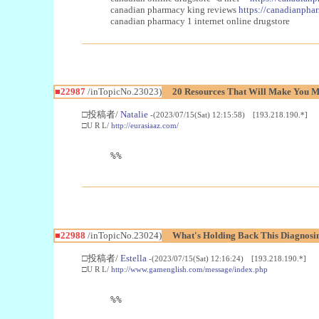
canadian pharmacy king reviews
https://canadianphar
canadian pharmacy 1 internet online drugstore
■22987
/inTopicNo.23023)
20 Resources That Will Make You Mo
□投稿者/
Natalie
-(2023/07/15(Sat) 12:15:58) [193.218.190.*]
□U R L/
http://eurasiaaz.com/
%%
■22988
/inTopicNo.23024)
What's Holding Back This Diagnosin
□投稿者/
Estella
-(2023/07/15(Sat) 12:16:24) [193.218.190.*]
□U R L/
http://www.gamenglish.com/message/index.php
%%