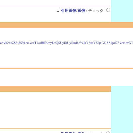
→
引用返信
/
返信
/ チェック-
VzLmdvb2dsZS5tdS91cmw/cT1odHRwcyUzQSUyRiUyRndheWJhY2suYXJjaGl2ZS1pdC5vcmc