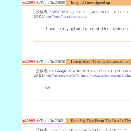
■22993
/inTopicNo.23029)
Im glad I now signed up
□投稿者/
SANAIAKAI
-(2023/07/15(Sat) 12:20:42) [107.152.33.
□U R L/
http://https://visasdirect.com.au
I am truly glad to read this website
■22994
/inTopicNo.23030)
Learn About Tetrahydrocannabino
□投稿者/
cse.Google.Ae
-(2023/07/15(Sat) 12:22:51) [193.150.7
□U R L/
http://cse.google.ae/url?q=https://www.topsthcshop.com/produc
%%
■22995
/inTopicNo.23031)
Data Sdy Tips From The Best In The
□投稿者/
Lamont
-(2023/07/15(Sat) 12:23:42) [193.218.190.*]