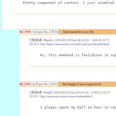
Pretty component of content. I just stumbled 
■22998
/inTopicNo.23034)
Just wanted to say Hi.
□投稿者/
Dwain
-(2025/05/22(Thu) 06:53:22) [168.91.33.*]
□U R L/
http://https://answerpail.com/index.php/user/laraaldridge4
Hi, this weekend is fastidious in su
■22999
/inTopicNo.23035)
Im happy I now registered
□投稿者/
Jerald
-(2025/05/22(Thu) 09:29:54) [158.62.223.*]
□U R L/
http://stroyrem-master.ru/user/nielsendehn5/
I always spent my half an hour to re