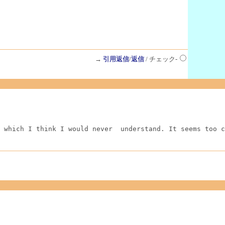
→
引用返信
/
返信
/ チェック-
 which I think I would never  understand. It seems too c