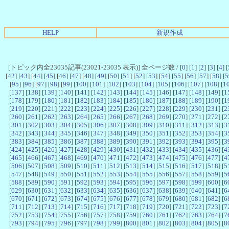
HELP
新規作成
[トピック内全23035記事(23021-23035 表示)] 全ページ数 / [
0
] [
1
] [
2
] [
3
] [
4
] [
[
42
] [
43
] [
44
] [
45
] [
46
] [
47
] [
48
] [
49
] [
50
] [
51
] [
52
] [
53
] [
54
] [
55
] [
56
] [
57
] [
58
] [
5
[
95
] [
96
] [
97
] [
98
] [
99
] [
100
] [
101
] [
102
] [
103
] [
104
] [
105
] [
106
] [
107
] [
108
] [
1
[
137
] [
138
] [
139
] [
140
] [
141
] [
142
] [
143
] [
144
] [
145
] [
146
] [
147
] [
148
] [
149
] [
1
[
178
] [
179
] [
180
] [
181
] [
182
] [
183
] [
184
] [
185
] [
186
] [
187
] [
188
] [
189
] [
190
] [
1
[
219
] [
220
] [
221
] [
222
] [
223
] [
224
] [
225
] [
226
] [
227
] [
228
] [
229
] [
230
] [
231
] [
2
[
260
] [
261
] [
262
] [
263
] [
264
] [
265
] [
266
] [
267
] [
268
] [
269
] [
270
] [
271
] [
272
] [
2
[
301
] [
302
] [
303
] [
304
] [
305
] [
306
] [
307
] [
308
] [
309
] [
310
] [
311
] [
312
] [
313
] [
3
[
342
] [
343
] [
344
] [
345
] [
346
] [
347
] [
348
] [
349
] [
350
] [
351
] [
352
] [
353
] [
354
] [
3
[
383
] [
384
] [
385
] [
386
] [
387
] [
388
] [
389
] [
390
] [
391
] [
392
] [
393
] [
394
] [
395
] [
3
[
424
] [
425
] [
426
] [
427
] [
428
] [
429
] [
430
] [
431
] [
432
] [
433
] [
434
] [
435
] [
436
] [
4
[
465
] [
466
] [
467
] [
468
] [
469
] [
470
] [
471
] [
472
] [
473
] [
474
] [
475
] [
476
] [
477
] [
4
[
506
] [
507
] [
508
] [
509
] [
510
] [
511
] [
512
] [
513
] [
514
] [
515
] [
516
] [
517
] [
518
] [
5
[
547
] [
548
] [
549
] [
550
] [
551
] [
552
] [
553
] [
554
] [
555
] [
556
] [
557
] [
558
] [
559
] [
5
[
588
] [
589
] [
590
] [
591
] [
592
] [
593
] [
594
] [
595
] [
596
] [
597
] [
598
] [
599
] [
600
] [
6
[
629
] [
630
] [
631
] [
632
] [
633
] [
634
] [
635
] [
636
] [
637
] [
638
] [
639
] [
640
] [
641
] [
6
[
670
] [
671
] [
672
] [
673
] [
674
] [
675
] [
676
] [
677
] [
678
] [
679
] [
680
] [
681
] [
682
] [
6
[
711
] [
712
] [
713
] [
714
] [
715
] [
716
] [
717
] [
718
] [
719
] [
720
] [
721
] [
722
] [
723
] [
7
[
752
] [
753
] [
754
] [
755
] [
756
] [
757
] [
758
] [
759
] [
760
] [
761
] [
762
] [
763
] [
764
] [
7
[
793
] [
794
] [
795
] [
796
] [
797
] [
798
] [
799
] [
800
] [
801
] [
802
] [
803
] [
804
] [
805
] [
8