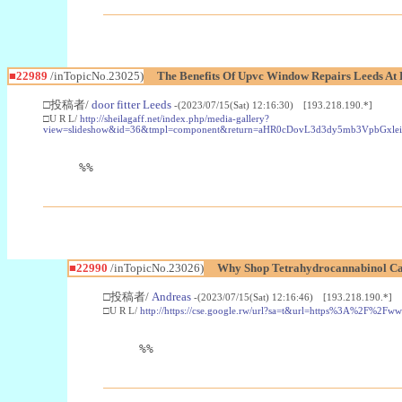
■22989
/inTopicNo.23025)
The Benefits Of Upvc Window Repairs Leeds At 
□投稿者/
door fitter Leeds
-(2023/07/15(Sat) 12:16:30) [193.218.190.*]
□U R L/
http://sheilagaff.net/index.php/media-gallery?
view=slideshow&id=36&tmpl=component&return=aHR0cDovL3d3dy5mb3Vpb
%%
■22990
/inTopicNo.23026)
Why Shop Tetrahydrocannabinol Ca
□投稿者/
Andreas
-(2023/07/15(Sat) 12:16:46) [193.218.190.*]
□U R L/
http://https://cse.google.rw/url?sa=t&url=https%3A%2F%2F
%%