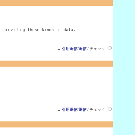
r providing these kinds of data.
→
引用返信
/
返信
/ チェック-
→
引用返信
/
返信
/ チェック-