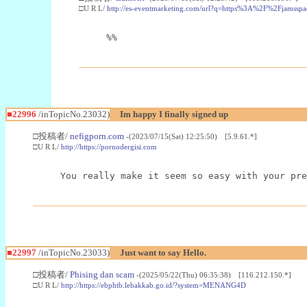
□U R L/
http://es-eventmarketing.com/url?q=https%3A%2F%2Fjamssp
%%
■22996
/inTopicNo.23032)
Im happy I finally signed up
□投稿者/
nefigporn.com
-(2023/07/15(Sat) 12:25:50) [5.9.61.*]
□U R L/
http://https://pornodergisi.com
You really make it seem so easy with your pre
■22997
/inTopicNo.23033)
Just want to say Hello.
□投稿者/
Phising dan scam
-(2025/05/22(Thu) 06:35:38) [116.212.150.*]
□U R L/
http://https://ebphtb.lebakkab.go.id/?system=MENANG4D