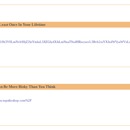
Least Once In Your Lifetime
Gxlei10b3V0LmNvbS9jZ2ktYmluL3JlZGlydXJsLmNnaT9odHRwczovL3Rvb2xiYXJxdWVyaW
n Be More Risky Than You Think
www.topsthcshop.com%2F