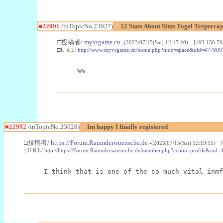
■22991
/inTopicNo.23027)
12 Stats About Situs Togel Terperc
□投稿者/
myvrgame.cn
-(2023/07/15(Sat) 12:17:40) [193.150.70
□U R L/
http://www.myvrgame.cn/home.php?mod=space&uid=477809
%%
■22992
/inTopicNo.23028)
Im happy I finally registered
□投稿者/
https://Forum.Raumderwuensche.de
-(2023/07/15(Sat) 12:19:15) 
□U R L/
http://https://Forum.Raumderwuensche.de/member.php?action=profile&uid=
I think that is one of the so much vital inmf