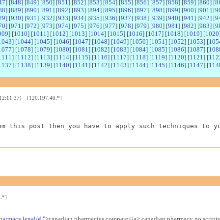
47
] [
848
] [
849
] [
850
] [
851
] [
852
] [
853
] [
854
] [
855
] [
856
] [
857
] [
858
] [
859
] [
860
] [
8
88
] [
889
] [
890
] [
891
] [
892
] [
893
] [
894
] [
895
] [
896
] [
897
] [
898
] [
899
] [
900
] [
901
] [
9
29
] [
930
] [
931
] [
932
] [
933
] [
934
] [
935
] [
936
] [
937
] [
938
] [
939
] [
940
] [
941
] [
942
] [
9
70
] [
971
] [
972
] [
973
] [
974
] [
975
] [
976
] [
977
] [
978
] [
979
] [
980
] [
981
] [
982
] [
983
] [
9
009
] [
1010
] [
1011
] [
1012
] [
1013
] [
1014
] [
1015
] [
1016
] [
1017
] [
1018
] [
1019
] [
1020
1043
] [
1044
] [
1045
] [
1046
] [
1047
] [
1048
] [
1049
] [
1050
] [
1051
] [
1052
] [
1053
] [
105
1077
] [
1078
] [
1079
] [
1080
] [
1081
] [
1082
] [
1083
] [
1084
] [
1085
] [
1086
] [
1087
] [
108
1111
] [
1112
] [
1113
] [
1114
] [
1115
] [
1116
] [
1117
] [
1118
] [
1119
] [
1120
] [
1121
] [
112
1137
] [
1138
] [
1139
] [
1140
] [
1141
] [
1142
] [
1143
] [
1144
] [
1145
] [
1146
] [
1147
] [
114
 12:11:37) [120.197.40.*]
om this post then you have to apply such techniques to y
.*]
harmacy.legal/#
">canadian pharmacies compare</a> canadian pharmacy no scripts