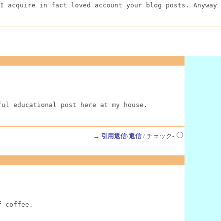
I acquire in fact loved account your blog posts. Anyway 
ful educational post here at my house.
→
引用返信
/
返信
/ チェック-
f coffee.