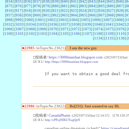
[
834
] [
835
] [
836
] [
837
] [
838
] [
839
] [
840
] [
841
] [
842
] [
843
] [
844
] [
845
] [
846
] [
8
[
875
] [
876
] [
877
] [
878
] [
879
] [
880
] [
881
] [
882
] [
883
] [
884
] [
885
] [
886
] [
887
] [
8
[
916
] [
917
] [
918
] [
919
] [
920
] [
921
] [
922
] [
923
] [
924
] [
925
] [
926
] [
927
] [
928
] [
9
[
957
] [
958
] [
959
] [
960
] [
961
] [
962
] [
963
] [
964
] [
965
] [
966
] [
967
] [
968
] [
969
] [
9
[
998
] [
999
] [
1000
] [
1001
] [
1002
] [
1003
] [
1004
] [
1005
] [
1006
] [
1007
] [
1008
] [
1
[
1032
] [
1033
] [
1034
] [
1035
] [
1036
] [
1037
] [
1038
] [
1039
] [
1040
] [
1041
] [
1042
] [
[
1066
] [
1067
] [
1068
] [
1069
] [
1070
] [
1071
] [
1072
] [
1073
] [
1074
] [
1075
] [
1076
] [
[
1100
] [
1101
] [
1102
] [
1103
] [
1104
] [
1105
] [
1106
] [
1107
] [
1108
] [
1109
] [
1110
] [
[
1134
] [
1135
] [
1136
] [
■22985
/inTopicNo.23021)
I am the new guy
□投稿者/
https://3000manfaat.blogspot.com
-(2023/07/15(Sat)
□U R L/
http://https://3000manfaat.blogspot.com
If you want to obtain a good deal fr
■22986
/inTopicNo.23022)
Re[231]: Just wanted to say Hi.
□投稿者/
CanadaPharm
-(2023/07/15(Sat) 12:14:57) [178.159.37
□U R L/
http://cPFnjNIKUTwgQzN
canadian online drugstore <a href="
https://canadianp