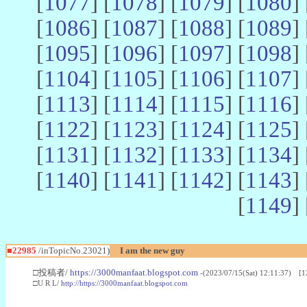
[
1077
] [
1078
] [
1079
] [
1080
] 
[
1086
] [
1087
] [
1088
] [
1089
] 
[
1095
] [
1096
] [
1097
] [
1098
] 
[
1104
] [
1105
] [
1106
] [
1107
] 
[
1113
] [
1114
] [
1115
] [
1116
] 
[
1122
] [
1123
] [
1124
] [
1125
] 
[
1131
] [
1132
] [
1133
] [
1134
] 
[
1140
] [
1141
] [
1142
] [
1143
] 
[
1149
] 
■22985
/inTopicNo.23021)
I am the new guy
□投稿者/
https://3000manfaat.blogspot.com
-(2023/07/15(Sat) 12:11:37) [1
□U R L/
http://https://3000manfaat.blogspot.com