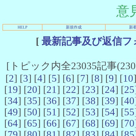
意
HELP
新規作成
新
[
最新記事及び返信フ
[トピック内全23035記事(23021
[
2
] [
3
] [
4
] [
5
] [
6
] [
7
] [
8
] [
9
] [
10
[
19
] [
20
] [
21
] [
22
] [
23
] [
24
] [
25
[
34
] [
35
] [
36
] [
37
] [
38
] [
39
] [
40
[
49
] [
50
] [
51
] [
52
] [
53
] [
54
] [
55
[
64
] [
65
] [
66
] [
67
] [
68
] [
69
] [
70
[
79
] [
80
] [
81
] [
82
] [
83
] [
84
] [
85