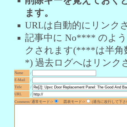
削除キーを覚えておく
ます。
URLは自動的にリンク
記事中に No**** 
クされます(****は半角
*) 過去ログへはリンク
Name
/
E-Mail
/
Title
/
URL
/
Comment/ 通常モード->
図表モード->
(適当に改行して下さい