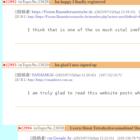
■22992
/inTopicNo.23028)
Im happy I finally registered
□投稿者/
https://Forum.Raumderwuensche.de
-(2023/07/15(Sat) 12:19:15) 
□U R L/
http://https://Forum.Raumderwuensche.de/member.php?action=profile&uid=
I think that is one of the so much vital inmf
■22993
/inTopicNo.23029)
Im glad I now signed up
□投稿者/
SANAIAKAI
-(2023/07/15(Sat) 12:20:42) [107.152.33.*]
□U R L/
http://https://visasdirect.com.au
I am truly glad to read this website posts wh
■22994
/inTopicNo.23030)
Learn About Tetrahydrocannabinol S
□投稿者/
cse.Google.Ae
-(2023/07/15(Sat) 12:22:51) [193.150.70.*]