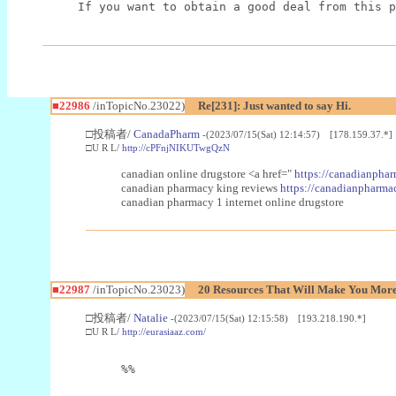
If you want to obtain a good deal from this p
■22986
/inTopicNo.23022)
Re[231]: Just wanted to say Hi.
□投稿者/
CanadaPharm
-(2023/07/15(Sat) 12:14:57) [178.159.37.*]
□U R L/
http://cPFnjNIKUTwgQzN
canadian online drugstore <a href="
https://canadianphar
canadian pharmacy king reviews
https://canadianpharmac
canadian pharmacy 1 internet online drugstore
■22987
/inTopicNo.23023)
20 Resources That Will Make You More 
□投稿者/
Natalie
-(2023/07/15(Sat) 12:15:58) [193.218.190.*]
□U R L/
http://eurasiaaz.com/
%%