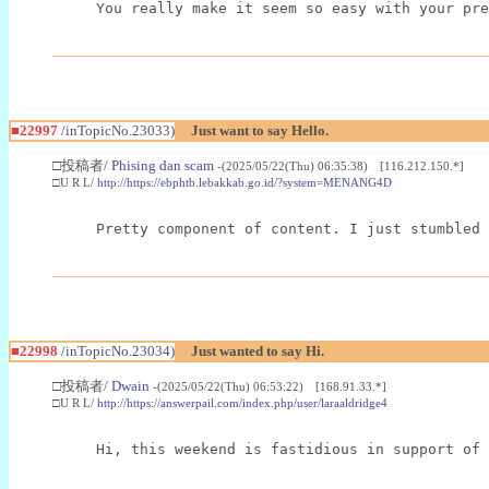
You really make it seem so easy with your pre
■22997
/inTopicNo.23033)
Just want to say Hello.
□投稿者/
Phising dan scam
-(2025/05/22(Thu) 06:35:38) [116.212.150.*]
□U R L/
http://https://ebphtb.lebakkab.go.id/?system=MENANG4D
Pretty component of content. I just stumbled 
■22998
/inTopicNo.23034)
Just wanted to say Hi.
□投稿者/
Dwain
-(2025/05/22(Thu) 06:53:22) [168.91.33.*]
□U R L/
http://https://answerpail.com/index.php/user/laraaldridge4
Hi, this weekend is fastidious in support of 