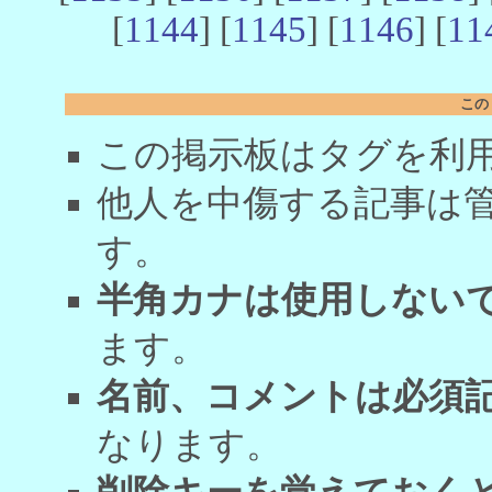
[
1144
] [
1145
] [
1146
] [
11
この
この掲示板はタグを利
他人を中傷する記事は
す。
半角カナは使用しない
ます。
名前、コメントは必須
なります。