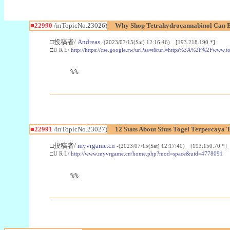
■22990
/inTopicNo.23026)
Why Shop Tetrahydrocannabinol Can B
□投稿者/
Andreas
-(2023/07/15(Sat) 12:16:46) [193.218.190.*]
□U R L/
http://https://cse.google.rw/url?sa=t&url=https%3A%2F%2Fwww.
%%
■22991
/inTopicNo.23027)
12 Stats About Situs Togel Terpercaya
□投稿者/
myvrgame.cn
-(2023/07/15(Sat) 12:17:40) [193.150.70.*]
□U R L/
http://www.myvrgame.cn/home.php?mod=space&uid=4778091
%%