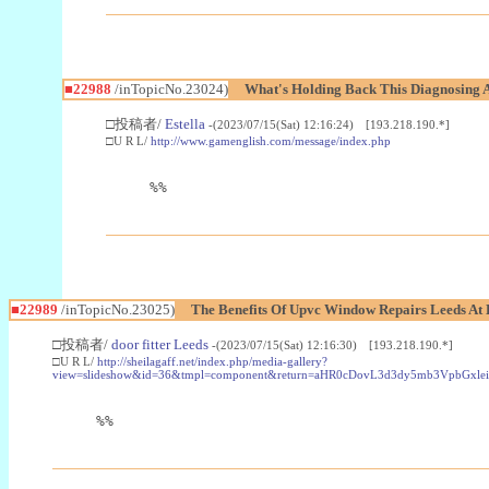
■22988
/inTopicNo.23024)
What's Holding Back This Diagnosing A
□投稿者/
Estella
-(2023/07/15(Sat) 12:16:24) [193.218.190.*]
□U R L/
http://www.gamenglish.com/message/index.php
%%
■22989
/inTopicNo.23025)
The Benefits Of Upvc Window Repairs Leeds At 
□投稿者/
door fitter Leeds
-(2023/07/15(Sat) 12:16:30) [193.218.190.*]
□U R L/
http://sheilagaff.net/index.php/media-gallery?
view=slideshow&id=36&tmpl=component&return=aHR0cDovL3d3dy5mb3Vpb
%%