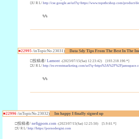
□U R L/
http://cse.google.ae/url?q=https://www.topsthcshop.com/product/d
%%
■22995
/inTopicNo.23031)
Data Sdy Tips From The Best In The In
□投稿者/
Lamont
-(2023/07/15(Sat) 12:23:42) [193.218.190.*]
□U R L/
http://es-eventmarketing.com/url?q=https%3A%2F%2Fjamsspace.
%%
■22996
/inTopicNo.23032)
Im happy I finally signed up
□投稿者/
nefigporn.com
-(2023/07/15(Sat) 12:25:50) [5.9.61.*]
□U R L/
http://https://pornodergisi.com