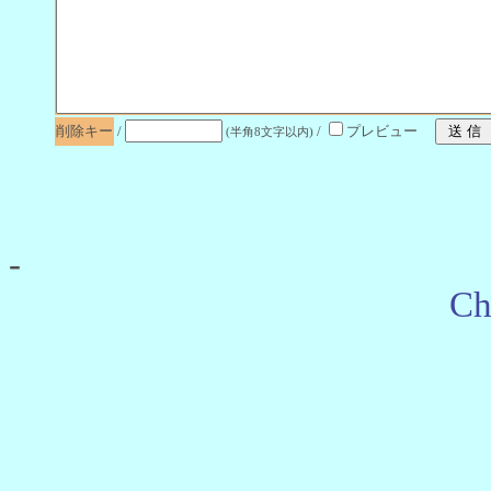
削除キー
/
/
プレビュー
(半角8文字以内)
-
Ch