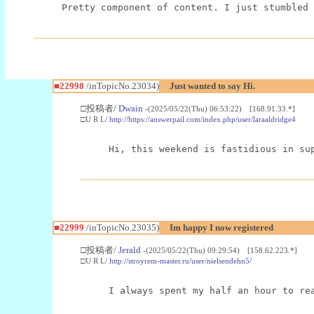
Pretty component of content. I just stumbled 
■22998
/inTopicNo.23034)
Just wanted to say Hi.
□投稿者/
Dwain
-(2025/05/22(Thu) 06:53:22) [168.91.33.*]
□U R L/
http://https://answerpail.com/index.php/user/laraaldridge4
Hi, this weekend is fastidious in su
■22999
/inTopicNo.23035)
Im happy I now registered
□投稿者/
Jerald
-(2025/05/22(Thu) 09:29:54) [158.62.223.*]
□U R L/
http://stroyrem-master.ru/user/nielsendehn5/
I always spent my half an hour to re