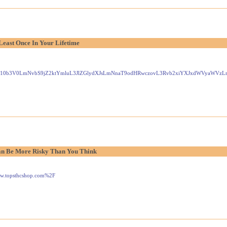
Least Once In Your Lifetime
Gxlei10b3V0LmNvbS9jZ2ktYmluL3JlZGlydXJsLmNnaT9odHRwczovL3Rvb2xiYXJxdWVyaW
n Be More Risky Than You Think
www.topsthcshop.com%2F