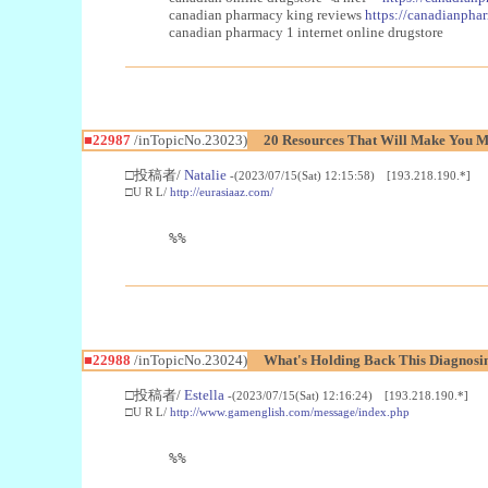
canadian pharmacy king reviews
https://canadianphar
canadian pharmacy 1 internet online drugstore
■22987
/inTopicNo.23023)
20 Resources That Will Make You Mo
□投稿者/
Natalie
-(2023/07/15(Sat) 12:15:58) [193.218.190.*]
□U R L/
http://eurasiaaz.com/
%%
■22988
/inTopicNo.23024)
What's Holding Back This Diagnosin
□投稿者/
Estella
-(2023/07/15(Sat) 12:16:24) [193.218.190.*]
□U R L/
http://www.gamenglish.com/message/index.php
%%