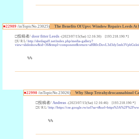
■22989
/inTopicNo.23025)
The Benefits Of Upvc Window Repairs Leeds At 
□投稿者/
door fitter Leeds
-(2023/07/15(Sat) 12:16:30) [193.218.190.*]
□U R L/
http://sheilagaff.net/index.php/media-gallery?
view=slideshow&id=36&tmpl=component&return=aHR0cDovL3d3dy5mb3Vpb
%%
■22990
/inTopicNo.23026)
Why Shop Tetrahydrocannabinol Ca
□投稿者/
Andreas
-(2023/07/15(Sat) 12:16:46) [193.218.190.*]
□U R L/
http://https://cse.google.rw/url?sa=t&url=https%3A%2F%2F
%%