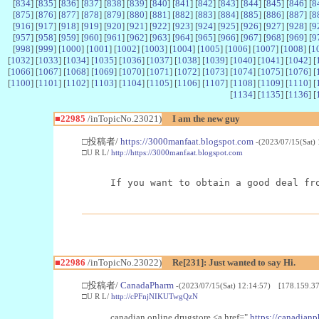
[
834
] [
835
] [
836
] [
837
] [
838
] [
839
] [
840
] [
841
] [
842
] [
843
] [
844
] [
845
] [
846
] [
8
[
875
] [
876
] [
877
] [
878
] [
879
] [
880
] [
881
] [
882
] [
883
] [
884
] [
885
] [
886
] [
887
] [
8
[
916
] [
917
] [
918
] [
919
] [
920
] [
921
] [
922
] [
923
] [
924
] [
925
] [
926
] [
927
] [
928
] [
9
[
957
] [
958
] [
959
] [
960
] [
961
] [
962
] [
963
] [
964
] [
965
] [
966
] [
967
] [
968
] [
969
] [
9
[
998
] [
999
] [
1000
] [
1001
] [
1002
] [
1003
] [
1004
] [
1005
] [
1006
] [
1007
] [
1008
] [
1
[
1032
] [
1033
] [
1034
] [
1035
] [
1036
] [
1037
] [
1038
] [
1039
] [
1040
] [
1041
] [
1042
] [
[
1066
] [
1067
] [
1068
] [
1069
] [
1070
] [
1071
] [
1072
] [
1073
] [
1074
] [
1075
] [
1076
] [
[
1100
] [
1101
] [
1102
] [
1103
] [
1104
] [
1105
] [
1106
] [
1107
] [
1108
] [
1109
] [
1110
] [
[
1134
] [
1135
] [
1136
] [
■22985
/inTopicNo.23021)
I am the new guy
□投稿者/
https://3000manfaat.blogspot.com
-(2023/07/15(Sat)
□U R L/
http://https://3000manfaat.blogspot.com
If you want to obtain a good deal fr
■22986
/inTopicNo.23022)
Re[231]: Just wanted to say Hi.
□投稿者/
CanadaPharm
-(2023/07/15(Sat) 12:14:57) [178.159.37
□U R L/
http://cPFnjNIKUTwgQzN
canadian online drugstore <a href="
https://canadianp