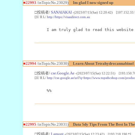
■22993
/inTopicNo.23029)
Im glad I now signed up
□投稿者/
SANAIAKAI
-(2023/07/15(Sat) 12:20:42) [107.152.33.
□U R L/
http://https://visasdirect.com.au
I am truly glad to read this website
■22994
/inTopicNo.23030)
Learn About Tetrahydrocannabino
□投稿者/
cse.Google.Ae
-(2023/07/15(Sat) 12:22:51) [193.150.7
□U R L/
http://cse.google.ae/url?q=https://www.topsthcshop.com/produc
%%
■22995
/inTopicNo.23031)
Data Sdy Tips From The Best In The
□投稿者/
Lamont
-(2023/07/15(Sat) 12:23:42) [193.218.190.*]