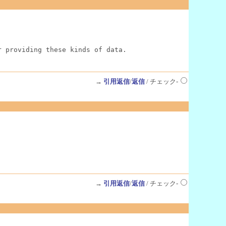
r providing these kinds of data.
→
引用返信
/
返信
/ チェック-
→
引用返信
/
返信
/ チェック-