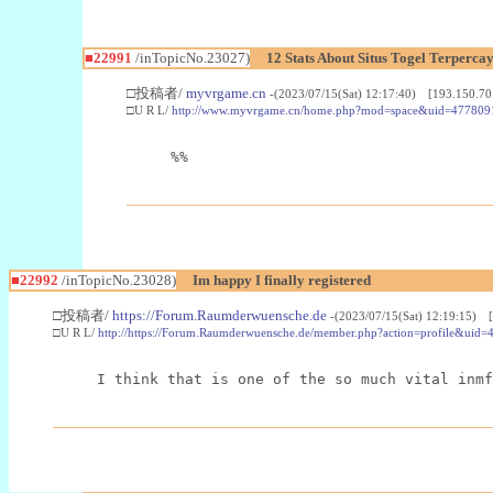
■22991
/inTopicNo.23027)
12 Stats About Situs Togel Terperc
□投稿者/
myvrgame.cn
-(2023/07/15(Sat) 12:17:40) [193.150.70
□U R L/
http://www.myvrgame.cn/home.php?mod=space&uid=477809
%%
■22992
/inTopicNo.23028)
Im happy I finally registered
□投稿者/
https://Forum.Raumderwuensche.de
-(2023/07/15(Sat) 12:19:15) 
□U R L/
http://https://Forum.Raumderwuensche.de/member.php?action=profile&uid=
I think that is one of the so much vital inmf