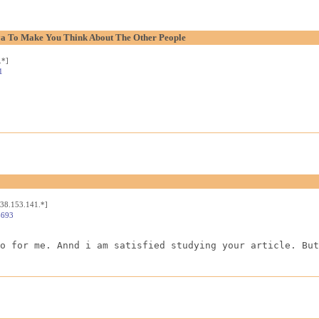
aya To Make You Think About The Other People
.*]
1
[38.153.141.*]
4693
o for me. Annd i am satisfied studying your article. But