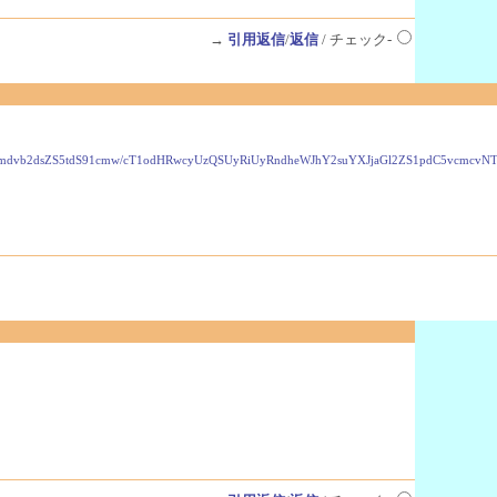
→
引用返信
/
返信
/ チェック-
VzLmdvb2dsZS5tdS91cmw/cT1odHRwcyUzQSUyRiUyRndheWJhY2suYXJjaGl2ZS1pdC5vcmc