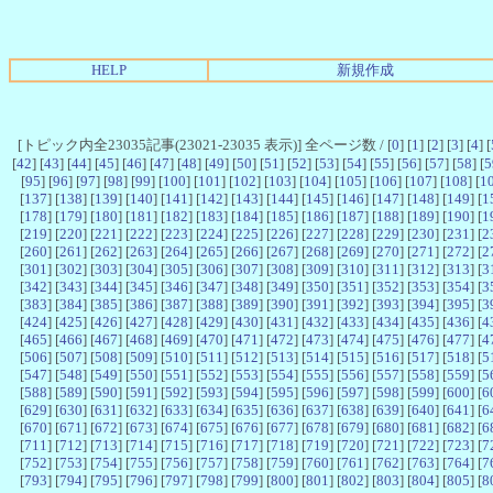
HELP
新規作成
[トピック内全23035記事(23021-23035 表示)] 全ページ数 / [
0
] [
1
] [
2
] [
3
] [
4
] [
[
42
] [
43
] [
44
] [
45
] [
46
] [
47
] [
48
] [
49
] [
50
] [
51
] [
52
] [
53
] [
54
] [
55
] [
56
] [
57
] [
58
] [
5
[
95
] [
96
] [
97
] [
98
] [
99
] [
100
] [
101
] [
102
] [
103
] [
104
] [
105
] [
106
] [
107
] [
108
] [
1
[
137
] [
138
] [
139
] [
140
] [
141
] [
142
] [
143
] [
144
] [
145
] [
146
] [
147
] [
148
] [
149
] [
1
[
178
] [
179
] [
180
] [
181
] [
182
] [
183
] [
184
] [
185
] [
186
] [
187
] [
188
] [
189
] [
190
] [
1
[
219
] [
220
] [
221
] [
222
] [
223
] [
224
] [
225
] [
226
] [
227
] [
228
] [
229
] [
230
] [
231
] [
2
[
260
] [
261
] [
262
] [
263
] [
264
] [
265
] [
266
] [
267
] [
268
] [
269
] [
270
] [
271
] [
272
] [
2
[
301
] [
302
] [
303
] [
304
] [
305
] [
306
] [
307
] [
308
] [
309
] [
310
] [
311
] [
312
] [
313
] [
3
[
342
] [
343
] [
344
] [
345
] [
346
] [
347
] [
348
] [
349
] [
350
] [
351
] [
352
] [
353
] [
354
] [
3
[
383
] [
384
] [
385
] [
386
] [
387
] [
388
] [
389
] [
390
] [
391
] [
392
] [
393
] [
394
] [
395
] [
3
[
424
] [
425
] [
426
] [
427
] [
428
] [
429
] [
430
] [
431
] [
432
] [
433
] [
434
] [
435
] [
436
] [
4
[
465
] [
466
] [
467
] [
468
] [
469
] [
470
] [
471
] [
472
] [
473
] [
474
] [
475
] [
476
] [
477
] [
4
[
506
] [
507
] [
508
] [
509
] [
510
] [
511
] [
512
] [
513
] [
514
] [
515
] [
516
] [
517
] [
518
] [
5
[
547
] [
548
] [
549
] [
550
] [
551
] [
552
] [
553
] [
554
] [
555
] [
556
] [
557
] [
558
] [
559
] [
5
[
588
] [
589
] [
590
] [
591
] [
592
] [
593
] [
594
] [
595
] [
596
] [
597
] [
598
] [
599
] [
600
] [
6
[
629
] [
630
] [
631
] [
632
] [
633
] [
634
] [
635
] [
636
] [
637
] [
638
] [
639
] [
640
] [
641
] [
6
[
670
] [
671
] [
672
] [
673
] [
674
] [
675
] [
676
] [
677
] [
678
] [
679
] [
680
] [
681
] [
682
] [
6
[
711
] [
712
] [
713
] [
714
] [
715
] [
716
] [
717
] [
718
] [
719
] [
720
] [
721
] [
722
] [
723
] [
7
[
752
] [
753
] [
754
] [
755
] [
756
] [
757
] [
758
] [
759
] [
760
] [
761
] [
762
] [
763
] [
764
] [
7
[
793
] [
794
] [
795
] [
796
] [
797
] [
798
] [
799
] [
800
] [
801
] [
802
] [
803
] [
804
] [
805
] [
8