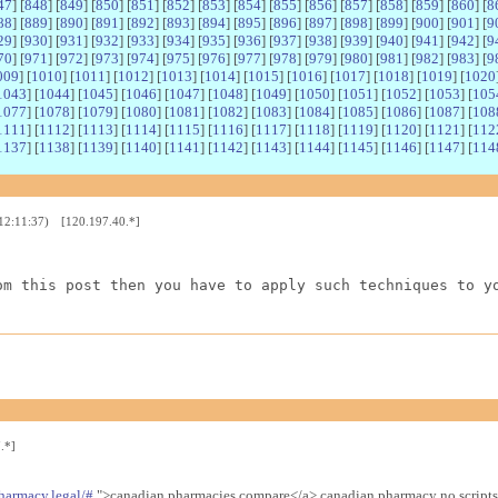
47
] [
848
] [
849
] [
850
] [
851
] [
852
] [
853
] [
854
] [
855
] [
856
] [
857
] [
858
] [
859
] [
860
] [
8
88
] [
889
] [
890
] [
891
] [
892
] [
893
] [
894
] [
895
] [
896
] [
897
] [
898
] [
899
] [
900
] [
901
] [
9
29
] [
930
] [
931
] [
932
] [
933
] [
934
] [
935
] [
936
] [
937
] [
938
] [
939
] [
940
] [
941
] [
942
] [
9
70
] [
971
] [
972
] [
973
] [
974
] [
975
] [
976
] [
977
] [
978
] [
979
] [
980
] [
981
] [
982
] [
983
] [
9
009
] [
1010
] [
1011
] [
1012
] [
1013
] [
1014
] [
1015
] [
1016
] [
1017
] [
1018
] [
1019
] [
1020
1043
] [
1044
] [
1045
] [
1046
] [
1047
] [
1048
] [
1049
] [
1050
] [
1051
] [
1052
] [
1053
] [
105
1077
] [
1078
] [
1079
] [
1080
] [
1081
] [
1082
] [
1083
] [
1084
] [
1085
] [
1086
] [
1087
] [
108
1111
] [
1112
] [
1113
] [
1114
] [
1115
] [
1116
] [
1117
] [
1118
] [
1119
] [
1120
] [
1121
] [
112
1137
] [
1138
] [
1139
] [
1140
] [
1141
] [
1142
] [
1143
] [
1144
] [
1145
] [
1146
] [
1147
] [
114
 12:11:37) [120.197.40.*]
om this post then you have to apply such techniques to y
.*]
harmacy.legal/#
">canadian pharmacies compare</a> canadian pharmacy no scripts