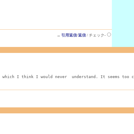
→
引用返信
/
返信
/ チェック-
 which I think I would never  understand. It seems too c