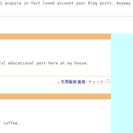
I acquire in fact loved account your blog posts. Anyway 
ful educational post here at my house.
→
引用返信
/
返信
/ チェック-
f coffee.