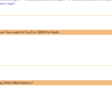
macy.legal/
re Successful At Test For ADHD In Adults
g Adult Adhd Industry?