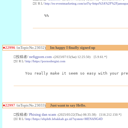
□U R L/
http://es-eventmarketing.com/url?q=https%3A%2F%2Fjamssp
%%
■22996
/inTopicNo.23032)
Im happy I finally signed up
□投稿者/
nefigporn.com
-(2023/07/15(Sat) 12:25:50) [5.9.61.*]
□U R L/
http://https://pornodergisi.com
You really make it seem so easy with your pre
■22997
/inTopicNo.23033)
Just want to say Hello.
□投稿者/
Phising dan scam
-(2025/05/22(Thu) 06:35:38) [116.212.150.*]
□U R L/
http://https://ebphtb.lebakkab.go.id/?system=MENANG4D