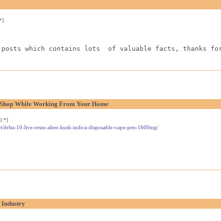
*]
 posts which contains lots  of valuable facts, thanks fo
l Shop While Working From Your Home
0.*]
t/delta-10-live-resin-alien-kush-indica-disposable-vape-pen-1600mg/
 Industry