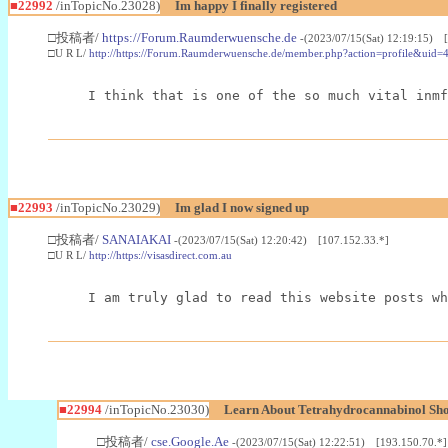
■22992
/inTopicNo.23028)
Im happy I finally registered
□投稿者/
https://Forum.Raumderwuensche.de
-(2023/07/15(Sat) 12:19:15) 
□U R L/
http://https://Forum.Raumderwuensche.de/member.php?action=profile&uid=
I think that is one of the so much vital inmf
■22993
/inTopicNo.23029)
Im glad I now signed up
□投稿者/
SANAIAKAI
-(2023/07/15(Sat) 12:20:42) [107.152.33.*]
□U R L/
http://https://visasdirect.com.au
I am truly glad to read this website posts wh
■22994
/inTopicNo.23030)
Learn About Tetrahydrocannabinol S
□投稿者/
cse.Google.Ae
-(2023/07/15(Sat) 12:22:51) [193.150.70.*]