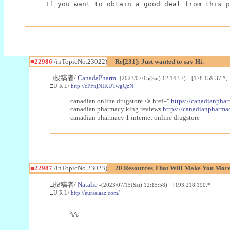
If you want to obtain a good deal from this p
■22986
/inTopicNo.23022)
Re[231]: Just wanted to say Hi.
□投稿者/
CanadaPharm
-(2023/07/15(Sat) 12:14:57) [178.159.37.*]
□U R L/
http://cPFnjNIKUTwgQzN
canadian online drugstore <a href="
https://canadianphar
canadian pharmacy king reviews
https://canadianpharmac
canadian pharmacy 1 internet online drugstore
■22987
/inTopicNo.23023)
20 Resources That Will Make You More 
□投稿者/
Natalie
-(2023/07/15(Sat) 12:15:58) [193.218.190.*]
□U R L/
http://eurasiaaz.com/
%%