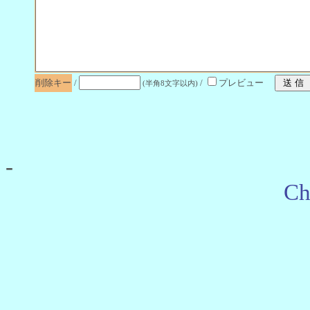
削除キー
/
/
プレビュー
(半角8文字以内)
-
Ch