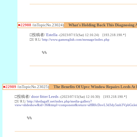
■22988
/inTopicNo.23024)
What's Holding Back This Diagnosing A
□投稿者/
Estella
-(2023/07/15(Sat) 12:16:24) [193.218.190.*]
□U R L/
http://www.gamenglish.com/message/index.php
%%
■22989
/inTopicNo.23025)
The Benefits Of Upvc Window Repairs Leeds At 
□投稿者/
door fitter Leeds
-(2023/07/15(Sat) 12:16:30) [193.218.190.*]
□U R L/
http://sheilagaff.net/index.php/media-gallery?
view=slideshow&id=36&tmpl=component&return=aHR0cDovL3d3dy5mb3Vpb
%%