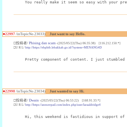
You really make it seem so easy with your pre
■22997
/inTopicNo.23033)
Just want to say Hello.
□投稿者/
Phising dan scam
-(2025/05/22(Thu) 06:35:38) [116.212.150.*]
□U R L/
http://https://ebphtb.lebakkab.go.id/?system=MENANG4D
Pretty component of content. I just stumbled 
■22998
/inTopicNo.23034)
Just wanted to say Hi.
□投稿者/
Dwain
-(2025/05/22(Thu) 06:53:22) [168.91.33.*]
□U R L/
http://https://answerpail.com/index.php/user/laraaldridge4
Hi, this weekend is fastidious in support of 