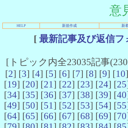
意
HELP
新規作成
新
[
最新記事及び返信フ
[トピック内全23035記事(23021
[
2
] [
3
] [
4
] [
5
] [
6
] [
7
] [
8
] [
9
] [
10
[
19
] [
20
] [
21
] [
22
] [
23
] [
24
] [
25
[
34
] [
35
] [
36
] [
37
] [
38
] [
39
] [
40
[
49
] [
50
] [
51
] [
52
] [
53
] [
54
] [
55
[
64
] [
65
] [
66
] [
67
] [
68
] [
69
] [
70
[
79
] [
80
] [
81
] [
82
] [
83
] [
84
] [
85