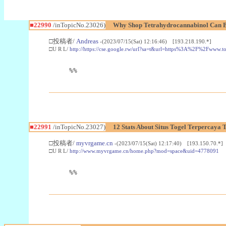
■22990
/inTopicNo.23026)
Why Shop Tetrahydrocannabinol Can B
□投稿者/
Andreas
-(2023/07/15(Sat) 12:16:46) [193.218.190.*]
□U R L/
http://https://cse.google.rw/url?sa=t&url=https%3A%2F%2Fwww.
%%
■22991
/inTopicNo.23027)
12 Stats About Situs Togel Terpercaya
□投稿者/
myvrgame.cn
-(2023/07/15(Sat) 12:17:40) [193.150.70.*]
□U R L/
http://www.myvrgame.cn/home.php?mod=space&uid=4778091
%%