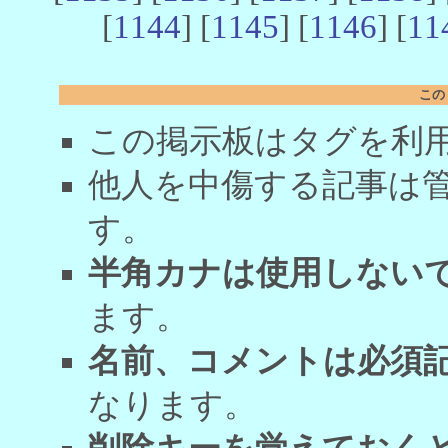
[
1144
] [
1145
] [
1146
] [
11
この
この掲示板はタグを利
他人を中傷する記事は
す。
半角カナは使用しない
ます。
名前、コメントは必須
なります。