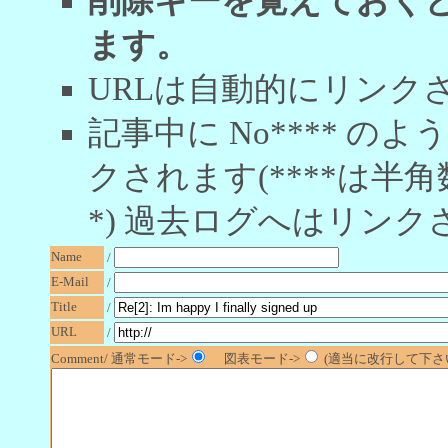
削除キーを覚えておく
ます。
URLは自動的にリンク
記事中に No**** 
クされます(****は半角
*) 過去ログへはリンク
Name
/
E-Mail
/
Title
/
URL
/
Comment/ 通常モード->
図表モード->
(適当に改行して下さい