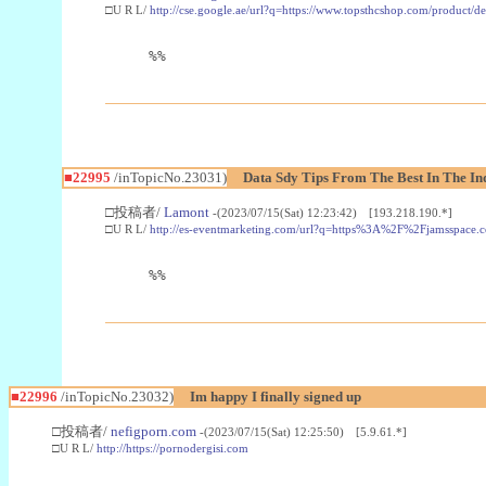
□U R L/
http://cse.google.ae/url?q=https://www.topsthcshop.com/product/d
%%
■22995
/inTopicNo.23031)
Data Sdy Tips From The Best In The In
□投稿者/
Lamont
-(2023/07/15(Sat) 12:23:42) [193.218.190.*]
□U R L/
http://es-eventmarketing.com/url?q=https%3A%2F%2Fjamsspace.
%%
■22996
/inTopicNo.23032)
Im happy I finally signed up
□投稿者/
nefigporn.com
-(2023/07/15(Sat) 12:25:50) [5.9.61.*]
□U R L/
http://https://pornodergisi.com