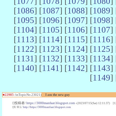
[
1077
] [
1078
] [
1079
] [
1080
] 
[
1086
] [
1087
] [
1088
] [
1089
] 
[
1095
] [
1096
] [
1097
] [
1098
] 
[
1104
] [
1105
] [
1106
] [
1107
] 
[
1113
] [
1114
] [
1115
] [
1116
] 
[
1122
] [
1123
] [
1124
] [
1125
] 
[
1131
] [
1132
] [
1133
] [
1134
] 
[
1140
] [
1141
] [
1142
] [
1143
] 
[
1149
] 
■22985
/inTopicNo.23021)
I am the new guy
□投稿者/
https://3000manfaat.blogspot.com
-(2023/07/15(Sat) 12:11:37) [1
□U R L/
http://https://3000manfaat.blogspot.com