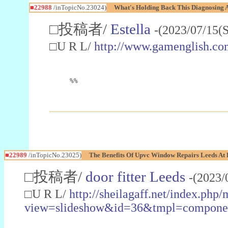
■22988
/inTopicNo.23024)
What's Holding Back This Diagnosing A
□投稿者/
Estella
-(2023/07/15(
□U R L/
http://www.gamenglish.co
%%
■22989
/inTopicNo.23025)
The Benefits Of Upvc Window Repairs Leeds At 
□投稿者/
door fitter Leeds
-(2023/
□U R L/
http://sheilagaff.net/index.php/
view=slideshow&id=36&tmpl=comp