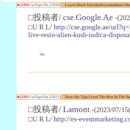
■22994
/inTopicNo.23030)
Learn About Tetrahydrocannabinol S
□投稿者/
cse.Google.Ae
-(202
□U R L/
http://cse.google.ae/url?q
live-resin-alien-kush-indica-dispo
%%
■22995
/inTopicNo.23031)
Data Sdy Tips From The Best In The In
□投稿者/
Lamont
-(2023/07/15
□U R L/
http://es-eventmarketin