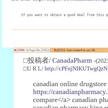
If you want to obtain a good deal from this p
■22986
/inTopicNo.23022)
Re[231]: Just wanted to say Hi.
□投稿者/
CanadaPharm
-(202
□U R L/
http://cPFnjNIKUTwgQzN
canadian online drugstore
https://canadianpharmacy.
compare</a> canadian pha
canadian pharmacy king 