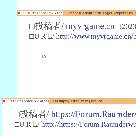
■22991
/inTopicNo.23027)
12 Stats About Situs Togel Terpercaya
□投稿者/
myvrgame.cn
-(2023
□U R L/
http://www.myvrgame.cn
%%
■22992
/inTopicNo.23028)
Im happy I finally registered
□投稿者/
https://Forum.Raumder
□U R L/
http://https://Forum.Raumder