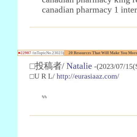
canadian pharmacy 1 inter
■22987
/inTopicNo.23023)
20 Resources That Will Make You More 
□投稿者/
Natalie
-(2023/07/15(
□U R L/
http://eurasiaaz.com/
%%