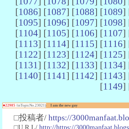
[
1077
] [
1078
] [
1079
] [
1080
] 
[
1086
] [
1087
] [
1088
] [
1089
] 
[
1095
] [
1096
] [
1097
] [
1098
] 
[
1104
] [
1105
] [
1106
] [
1107
] 
[
1113
] [
1114
] [
1115
] [
1116
] 
[
1122
] [
1123
] [
1124
] [
1125
] 
[
1131
] [
1132
] [
1133
] [
1134
] 
[
1140
] [
1141
] [
1142
] [
1143
] 
[
1149
] 
■22985
/inTopicNo.23021)
I am the new guy
□投稿者/
https://3000manfaat.bl
□U R L/
http://https://3000manfaat.blog