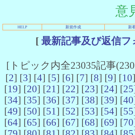
意
HELP
新規作成
新
[
最新記事及び返信フ
[トピック内全23035記事(23021
[
2
] [
3
] [
4
] [
5
] [
6
] [
7
] [
8
] [
9
] [
10
[
19
] [
20
] [
21
] [
22
] [
23
] [
24
] [
25
[
34
] [
35
] [
36
] [
37
] [
38
] [
39
] [
40
[
49
] [
50
] [
51
] [
52
] [
53
] [
54
] [
55
[
64
] [
65
] [
66
] [
67
] [
68
] [
69
] [
70
[
79
] [
80
] [
81
] [
82
] [
83
] [
84
] [
85