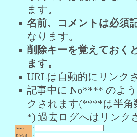
ます。
名前、コメントは必須
なります。
削除キーを覚えておく
ます。
URLは自動的にリンク
記事中に No**** 
クされます(****は半角
*) 過去ログへはリンク
Name
/
E-Mail
/