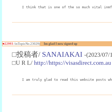
I think that is one of the so much vital inmf
■22993
/inTopicNo.23029)
Im glad I now signed up
□投稿者/
SANAIAKAI
-(2023/07/
□U R L/
http://https://visasdirect.com.au
I am truly glad to read this website posts wh