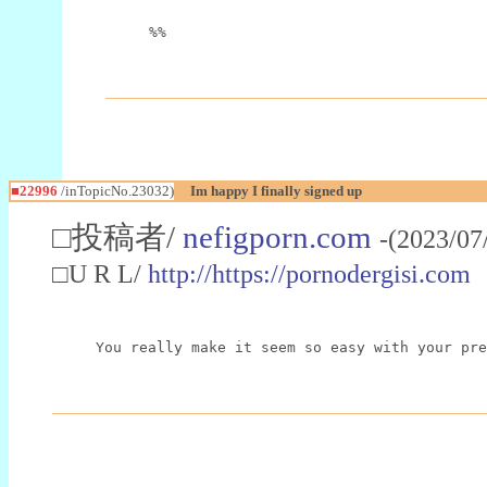
%%
■22996
/inTopicNo.23032)
Im happy I finally signed up
□投稿者/
nefigporn.com
-(2023/07
□U R L/
http://https://pornodergisi.com
You really make it seem so easy with your pre