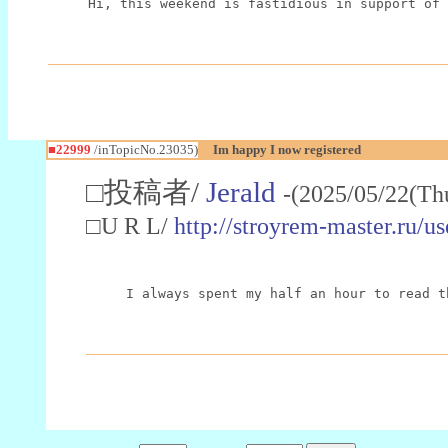
Hi, this weekend is fastidious in support of 
■22999
/inTopicNo.23035)
Im happy I now registered
□投稿者/
Jerald
-(2025/05/22(Th
□U R L/
http://stroyrem-master.ru/u
I always spent my half an hour to read t