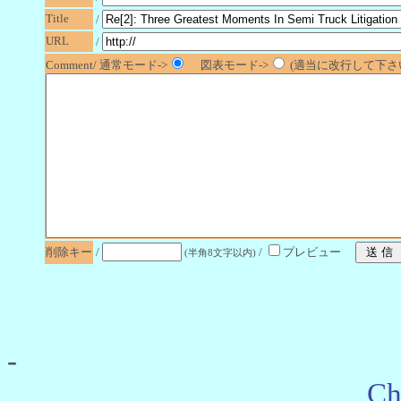
Title
/
URL
/
Comment/ 通常モード->
図表モード->
(適当に改行して下さい
削除キー
/
/
プレビュー
(半角8文字以内)
-
Ch