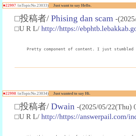
■22997
/inTopicNo.23033)
Just want to say Hello.
□投稿者/
Phising dan scam
-(2025
□U R L/
http://https://ebphtb.lebakk
Pretty component of content. I just stumbled 
■22998
/inTopicNo.23034)
Just wanted to say Hi.
□投稿者/
Dwain
-(2025/05/22(Thu) 
□U R L/
http://https://answerpail.com/i