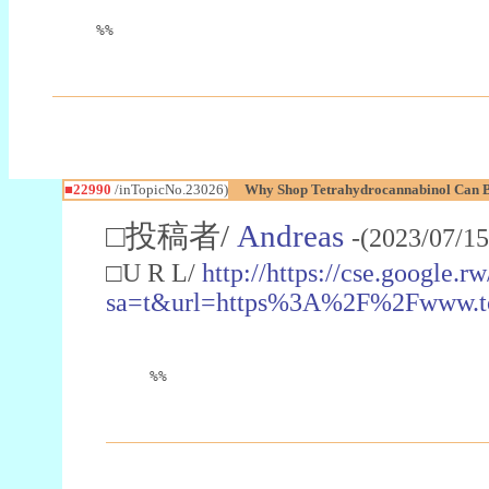
%%
■22990
/inTopicNo.23026)
Why Shop Tetrahydrocannabinol Can B
□投稿者/
Andreas
-(2023/07/15
□U R L/
http://https://cse.google.rw
sa=t&url=https%3A%2F%2Fwww.t
%%